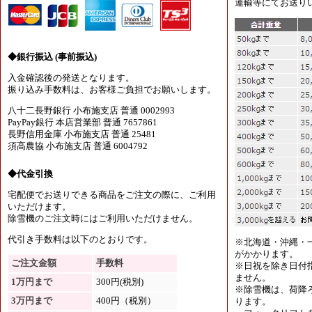
運輸等にてお送り
◆銀行振込 (事前振込)
入金確認後の発送となります。
振り込み手数料は、お客様ご負担でお願いします。
八十二長野銀行 小布施支店 普通 0002993
PayPay銀行 本店営業部 普通 7657861
長野信用金庫 小布施支店 普通 25481
須高農協 小布施支店 普通 6004792
◆代金引換
宅配便でお送りできる商品をご注文の際に、ご利用
いただけます。
除雪機のご注文時にはご利用いただけません。
代引き手数料は以下のとおりです。
※北海道・沖縄・
がかかります。
ご注文金額
手数料
※日祝を除き日付
ません。
1万円まで
300円(税別)
※除雪機は、荷降
3万円まで
400円（税別）
ります。