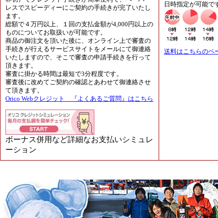
日時指定が可能で
レスでスピーディーにご契約の手続きが完了いたし
ます。
総額で４万円以上、１回の支払金額が4,000円以上の
ものについてお取扱いが可能です。
商品の御注文を頂いた後に、オンライン上で審査の
手続きが行えるサービスサイトをメールにて御連絡
送料はこちらのペ
いたしますので、そこで審査の申請手続きを行って
頂きます。
審査に掛かる時間は最短で3分程度です。
審査後に改めてご契約の確認とあわせて御連絡させ
て頂きます。
Orico Webクレジット 『よくあるご質問』はこちら
ボーナス併用など詳細なお支払いシミュレ
ーション