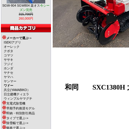
SGW-804 SGW804 楽オス
今シー
ズン完売
315,700円
260,000円
メーカーで選ぶ
->
ISEKIアグリ
オーレック
クボタ
コマツ
ササキ
フジイ
ホンダ
ヤナセ
ヤマハ
ヤンマー
和同
SXC1380
ワドー
共立(YAMABIKO）
日立建機ティエラ
ウィンブルヤマグチ
充電式除雪機
早期予約推奨モデル
即納・特別割引商品
タイプで選ぶ->
除雪幅で選ぶ->
価格で選ぶ->