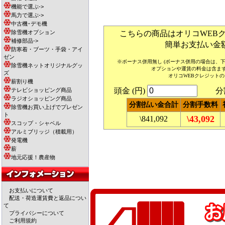
機能で選ぶ->
馬力で選ぶ->
中古機･デモ機
除雪機オプション
こちらの商品はオリコWEB
補修部品->
簡単お支払い金
防寒着・ブーツ・手袋・アイ
ゼン
※ボーナス併用無し (ボーナス併用の場合は、
除雪機ネットオリジナルグッ
オプションや運賃の料金は含ま
ズ
オリコWEBクレジット
薪割り機
頭金 (円)
分割回
テレビショッピング商品
ラジオショッピング商品
分割払い金合計
分割手数料
除雪機お買い上げでプレゼン
ト
\43,092
\841,092
スコップ・シャベル
アルミブリッジ（積載用）
発電機
薪
地元応援！農産物
お支払いについて
配送・荷造運賃費と返品につい
て
プライバシーについて
ご利用規約