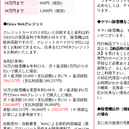
フォークリフトを
10万円まで
600円（税別）
止めもしくは、チャ
ります。
30万円まで
1,000円（税別）
◆ヤマハ除雪機を
◆Orico Webクレジット
ヤマハ除雪機は、
クレジットカードのリボ払いと比較すると金利は約
ンがございます。
5分の1の実質金利で年利約3.08％です。除雪機は比
較的高額ですので、クレジットカードのリボ払いは
代行納品プランと
全くお勧めできません。出来るだけWEBクレジット
店より
【納品時の
をお勧めいたします。
ス】
を受けること
専門のサービスス
金利計算例）
手段など必要あり
50万の除雪機を年利15％、月々返済額1万円のリボ
故障など、もしも
払いで購入した場合、
ひご利用下さい。
月々返済額 10,000 × 支払回数(ヶ月) 79 ＝ 返済総額
※対応代理店への
789,557円
（支払利息額 289,557円)
お時間がかかる場
※離島・北海道・
50万の除雪機を実質年利3.08％、月々返済額 約1万
応が出来ない場合
円でOrico Webクレジットで購入した場合、
い。
月々返済額 10,300 × 支払回数(ヶ月) 52 ＝ 返済総額
539,000円
（支払利息額 39,000円)
◆除雪機以外（補
差額 289,557円 - 39,000円 ＝
250,557円
（※ 簡易な
の場合
計算による参考値です）
主に佐川急便の宅
自動受付・自動審査、Webによる契約内容確認（業
界初）でクレジット手続きが簡単便利で、ペーパー