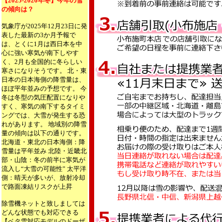
【2025-2026年冬】今年の雪
の傾向は？
気象庁が2025年12月23日に発
表した最新の3か月予報で
は、とくに1月は西日本を中
心に強い寒気が南下しやす
く、2月も全国的に冬らしい
寒さになりそうです。 北・東
日本の日本海側の降雪量は、
ほぼ平年並みの予想です。 今
冬は冬型の気圧配置になりや
すく、寒気の南下するタイミ
ングでは、大雪が発生する恐
れがあります。 地域別の降雪
量の傾向は以下の通りです。
北海道・東北の日本海側：降
雪量は平年並み 北陸・近畿北
部・山陰：冬の前半に寒気が
流入し“大雪の可能性” 太平洋
側：晴天が多いが、放射冷却
で路面凍結リスクが上昇
除雪機ネットと致しましては
どんな状態でも対応できる
【ベタ雪対応モデルのドーザ