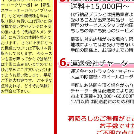
ー+ロータリー機】や 【新型
スマートオーガ付ハイブリッ
ド】など高性能機種を豊富に
取り揃えお買い上げ頂いた 除
雪機で使い方やメンテに不安
の無いよう【代納店＆メンテ
店】にも万全の体制を整えて
おります。 さらに不要になっ
た機種については下取り＆買
取もしております。 今シーズ
ンも雪が降ってからでは納品
は非常に込み合いますので ぜ
ひお早めにご注文いただけま
すようお願い致します。早期
ご予約大歓迎です。 ご不明な
点等あれば、どうぞお気軽に
お問合せ下さい。