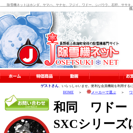
除雪機ネットはホンダ、ヤマハ、ヤナセ、フジイ、ワドー、シバウラ、石狩、ササキ、
機
ゲストさん
、いらっしゃいませ。便利な会員機能を利用する
HOME
＞
メーカーで選ぶ
＞
ワ
和同 ワドー S
SXCシリー