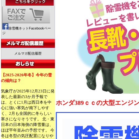
除雪機ネットFacebookペー
ジ
メルマガ配信履歴
【2025-2026年冬】今年の雪
の傾向は？
気象庁が2025年12月23日に発
表した最新の3か月予報で
ホンダ389ｃｃの大型エンジ
は、とくに1月は西日本を中
心に強い寒気が南下しやす
く、2月も全国的に冬らしい
寒さになりそうです。 北・東
日本の日本海側の降雪量は、
ほぼ平年並みの予想です。 今
冬は冬型の気圧配置になりや