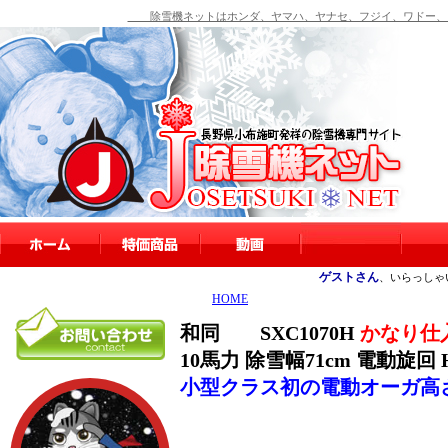
除雪機ネットはホンダ、ヤマハ、ヤナセ、フジイ、ワドー、シ
ゲストさん
、いらっしゃ
HOME
和同 SXC1070H
かなり仕
10馬力 除雪幅71cm 電動旋回
小型クラス初の電動オーガ高