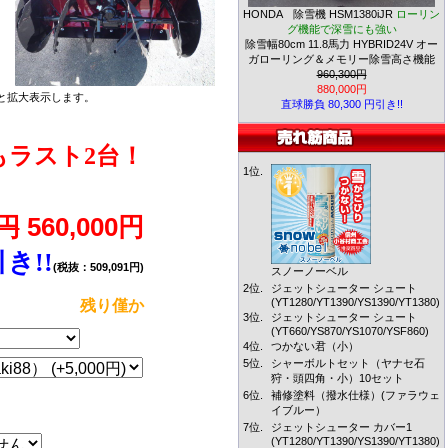
HONDA 除雪機 HSM1380iJR
ローリン
グ機能で深雪にも強い
除雪幅80cm 11.8馬力 HYBRID24V オー
ガローリング＆メモリー除雪高さ機能
960,300円
880,000円
と拡大表示します。
直球勝負 80,300 円引き!!
ラスト2台！
1位.
560,000円
0円
引き!!
(税抜：509,091円)
スノーノーベル
2位.
ジェットシューター シュート
(YT1280/YT1390/YS1390/YT1380)
残り僅か
3位.
ジェットシューター シュート
(YT660/YS870/YS1070/YSF860)
4位.
つかない君（小）
5位.
シャーボルトセット（ヤナセ石
狩・頭四角・小）10セット
6位.
補修塗料（撥水仕様）(ファラウェ
イブルー）
7位.
ジェットシューター カバー1
(YT1280/YT1390/YS1390/YT1380)