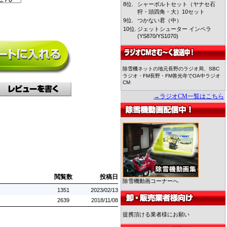
8位.
シャーボルトセット（ヤナセ石
狩・頭四角・大）10セット
9位.
つかない君（中）
10位.
ジェットシューター インペラ
(YS870/YS1070)
除雪機ネットの地元長野のラジオ局、SBC
ラジオ・FM長野・FM善光寺でOA中ラジオ
CM
→ラジオCM一覧はこちら
閲覧数
投稿日
除雪機動画コーナーへ
1351
2023/02/13
2639
2018/11/08
提携頂ける業者様にお願い