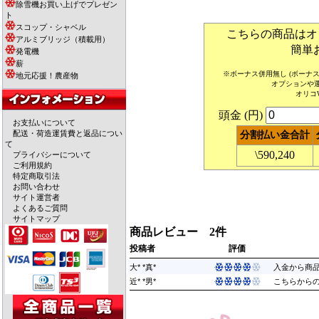
除雪機お買い上げでプレゼン
ト
スコップ・シャベル
こちらの商品はオ
アルミブリッジ（積載用）
簡単
発電機
薪
※ボーナス併用無し (ボー
地元応援！農産物
オプションや
オリコ
頭金 (円)
お支払いについて
配送・荷造運賃費と返品につい
分割払い金合計
て
\590,240
プライバシーについて
ご利用規約
特定商取引法
お問い合わせ
サイト運営者
よくあるご質問
サイトマップ
商品レビュー 2件
投稿者
評価
大* *真*
入金から商品
近* *男*
こちらからの