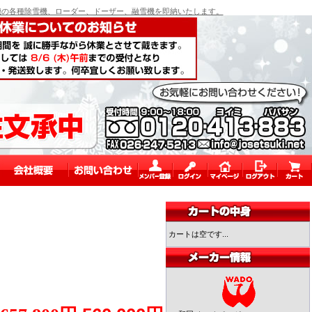
の各種除雪機、ローダー、ドーザー、融雪機を即納いたします。
カートは空です...