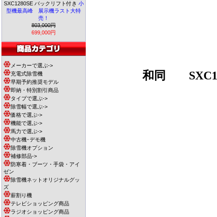
SXC1280SE バックリフト付き
小
型機最高峰 展示機ラスト大特
売！
803,000円
699,000円
メーカーで選ぶ->
和同
SXC1
充電式除雪機
早期予約推奨モデル
即納・特別割引商品
タイプで選ぶ->
除雪幅で選ぶ->
価格で選ぶ->
機能で選ぶ->
馬力で選ぶ->
中古機･デモ機
除雪機オプション
補修部品->
防寒着・ブーツ・手袋・アイ
ゼン
除雪機ネットオリジナルグッ
ズ
薪割り機
テレビショッピング商品
ラジオショッピング商品