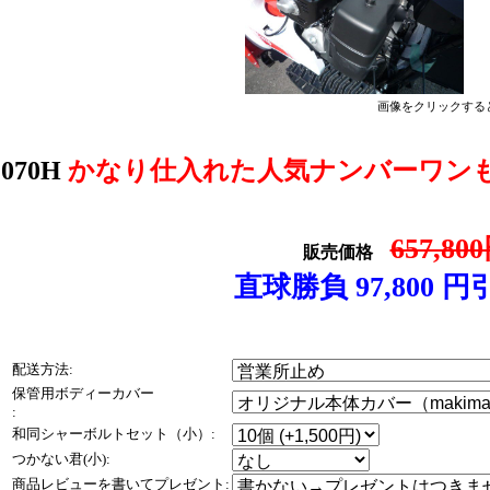
画像をクリックする
070H
かなり仕入れた人気ナンバーワンも
657,80
販売価格
直球勝負 97,800 円
配送方法:
保管用ボディーカバー
:
和同シャーボルトセット（小）:
つかない君(小):
商品レビューを書いてプレゼント: