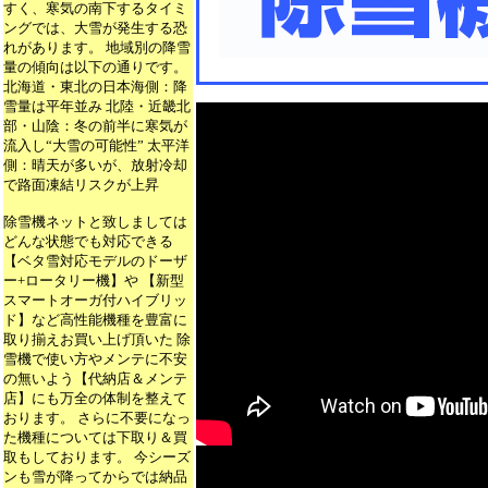
すく、寒気の南下するタイミ
ングでは、大雪が発生する恐
れがあります。 地域別の降雪
量の傾向は以下の通りです。
北海道・東北の日本海側：降
雪量は平年並み 北陸・近畿北
部・山陰：冬の前半に寒気が
流入し“大雪の可能性” 太平洋
側：晴天が多いが、放射冷却
で路面凍結リスクが上昇
除雪機ネットと致しましては
どんな状態でも対応できる
【ベタ雪対応モデルのドーザ
ー+ロータリー機】や 【新型
スマートオーガ付ハイブリッ
ド】など高性能機種を豊富に
取り揃えお買い上げ頂いた 除
雪機で使い方やメンテに不安
の無いよう【代納店＆メンテ
店】にも万全の体制を整えて
おります。 さらに不要になっ
た機種については下取り＆買
取もしております。 今シーズ
ンも雪が降ってからでは納品