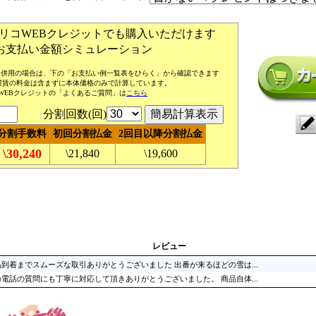
リコWEBクレジットでも購入いただけます
お支払い金額シミュレーション
ナス併用の場合は、下の「お支払い例一覧表をひらく」から確認できます
運賃の料金は含まずに本体価格のみで計算しています。
WEBクレジットの「よくあるご質問」は
こちら
分割回数(回)
分割手数料
初回分割払金
2回目以降分割払金
\30,240
\21,840
\19,600
レビュー
到着までスムーズな取引ありがとうございました 出番が来るほどの雪は...
電話の質問にも丁寧に対応して頂きありがとうございました。 商品自体...