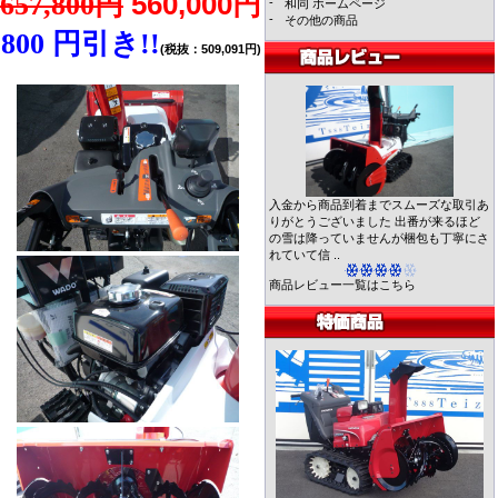
560,000円
657,800円
-
和同 ホームページ
-
その他の商品
800 円引き!!
(税抜：509,091円)
入金から商品到着までスムーズな取引あ
りがとうございました 出番が来るほど
の雪は降っていませんが梱包も丁寧にさ
れていて信 ..
商品レビュー一覧はこちら