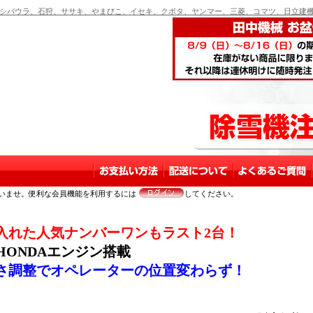
バウラ、石狩、ササキ、やまびこ、イセキ、クボタ、ヤンマー、三菱、コマツ、日立建機
いませ。便利な会員機能を利用するには
してください。
入れた人気ナンバーワンもラスト2台！
 HONDAエンジン搭載
さ調整でオペレーターの位置変わらず！