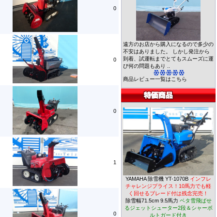
0
遠方のお店から購入になるので多少の
不安はありました。 しかし発注から
到着、試運転までとてもスムーズに運
0
び何の問題もあり ..
商品レビュー一覧はこちら
0
1
YAMAHA 除雪機 YT-1070B
インフレ
チャレンジプライス！10馬力でも軽
く回せるブレード付は残念完売！
除雪幅71.5cm 9.5馬力
ベタ雪飛ばせ
るジェットシューター2段＆シャーボ
0
ルトガード付き