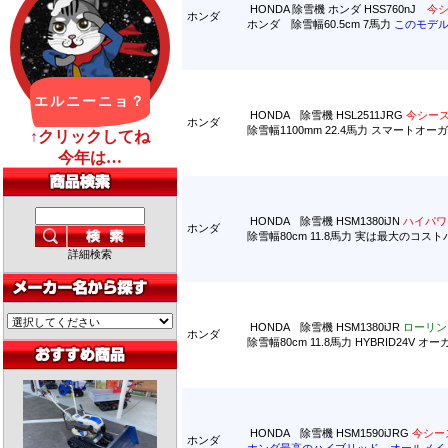
HONDA 除雪機 ホンダ HSS760nJ
今
ホンダ
ホンダ 除雪幅60.5cm 7馬力
このモデ
HONDA 除雪機 HSL2511JRG
今シー
ホンダ
除雪幅1100mm 22.4馬力 スマートオ
HONDA 除雪機 HSM1380iJN
ハイパワ
ホンダ
除雪幅80cm 11.8馬力 実は最大の
詳細検索
HONDA 除雪機 HSM1380iJR
ローリン
ホンダ
除雪幅80cm 11.8馬力 HYBRID24
HONDA 除雪機 HSM1590iJRG
今シー
ホンダ