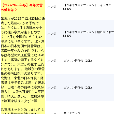
【2025-2026年冬】今年の雪
【ユキオス用オプション】ライトステー
ホンダ
SB800
の傾向は？
気象庁が2025年12月23日に発
表した最新の3か月予報で
は、とくに1月は西日本を中
心に強い寒気が南下しやす
【ユキオス用オプション】幅広サイドプ
ホンダ
SB800
く、2月も全国的に冬らしい
寒さになりそうです。 北・東
日本の日本海側の降雪量は、
ほぼ平年並みの予想です。 今
冬は冬型の気圧配置になりや
すく、寒気の南下するタイミ
ホンダ
ガソリン携行缶（10L）
ングでは、大雪が発生する恐
れがあります。 地域別の降雪
量の傾向は以下の通りです。
北海道・東北の日本海側：降
雪量は平年並み 北陸・近畿北
部・山陰：冬の前半に寒気が
ホンダ
ガソリン携行缶（20L）
流入し“大雪の可能性” 太平洋
側：晴天が多いが、放射冷却
で路面凍結リスクが上昇
除雪機ネットと致しましては
サイドカッター