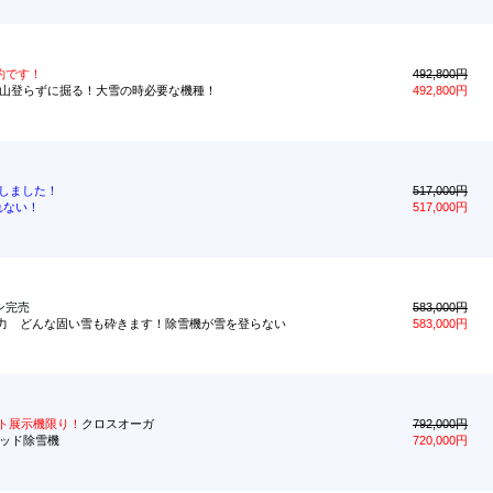
約です！
492,800円
ガで雪山登らずに掘る！大雪の時必要な機種！
492,800円
しました！
517,000円
れない！
517,000円
ン完売
583,000円
 8.6馬力 どんな固い雪も砕きます！除雪機が雪を登らない
583,000円
スト展示機限り！
クロスオーガ
792,000円
リッド除雪機
720,000円