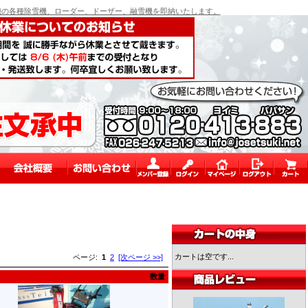
の各種除雪機、ローダー、ドーザー、融雪機を即納いたします。
カートは空です...
ページ:
1
2
[次ページ >>]
数量