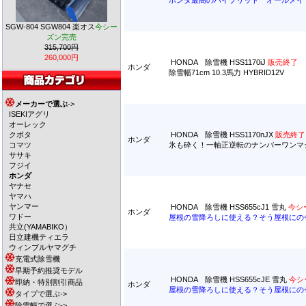
ホンダ最高のハイブリッド オールメイ
SGW-804 SGW804 楽オス
今シー
ズン完売
315,700円
260,000円
HONDA 除雪機 HSS1170iJ
販売終了
ホンダ
除雪幅71cm 10.3馬力 HYBRID12V
メーカーで選ぶ
->
ISEKIアグリ
オーレック
クボタ
HONDA 除雪機 HSS1170nJX
販売終了
ホンダ
コマツ
氷も砕く！一軸正逆転のナンバーワンマ
ササキ
フジイ
ホンダ
ヤナセ
ヤマハ
ヤンマー
HONDA 除雪機 HSS655cJ1 雪丸
今シ
ホンダ
ワドー
屋根の雪降ろしに使える？そう屋根にの
共立(YAMABIKO）
日立建機ティエラ
ウィンブルヤマグチ
充電式除雪機
早期予約推奨モデル
HONDA 除雪機 HSS655cJE 雪丸
今シ
即納・特別割引商品
ホンダ
屋根の雪降ろしに使える？そう屋根にの
タイプで選ぶ->
除雪幅で選ぶ->