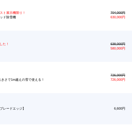
スト展示機限り！
704,000円
リッド除雪機
630,000円
ました！
638,000円
580,000円
726,000円
の大きさで1m越えの雪で使える！
726,000円
ーブレードエッジ】
6,600円