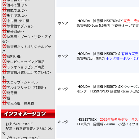
価格で選ぶ->
機能で選ぶ->
馬力で選ぶ->
中古機･デモ機
HONDA 除雪機 HSS760nJX
完売！売
ホンダ
除雪幅60.5cm 5.6馬力 正逆転オー
除雪機オプション
補修部品->
防寒着・ブーツ・手袋・アイ
ゼン
除雪機ネットオリジナルグッ
ズ
HONDA 除雪機 HSS970nJ
有難う完売
ホンダ
薪割り機
除雪幅71cm 9馬力
ホンダ唯一ボルト切
テレビショッピング商品
ラジオショッピング商品
除雪機お買い上げでプレゼン
ト
スコップ・シャベル
HONDA 除雪機 HSS970nJX
今シーズ
アルミブリッジ（積載用）
ホンダ
ホンダ HSS970NJX 除雪幅71cm
発電機
薪
地元応援！農産物
HSS1370iJX
2025年新型モデル ラ
ホンダ
お支払いについて
11.8馬力 除雪幅720mm 小型ハイブ
配送・荷造運賃費と返品につい
て
プライバシーについて