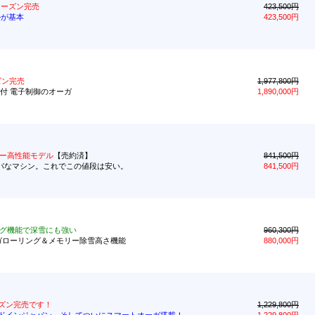
シーズン完売
423,500円
ルが基本
423,500円
ズン完売
1,977,800円
ーガ付 電子制御のオーガ
1,890,000円
ー高性能モデル
【売約済】
841,500円
コストパなマシン。これでこの値段は安い。
841,500円
グ機能で深雪にも強い
960,300円
V オーガローリング＆メモリー除雪高さ機能
880,000円
ズン完売です！
1,229,800円