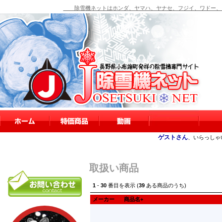
除雪機ネットはホンダ、ヤマハ、ヤナセ、フジイ、ワドー、シ
ゲストさん
、いらっしゃ
取扱い商品
1
-
30
番目を表示 (
39
ある商品のうち)
メーカー
商品名+