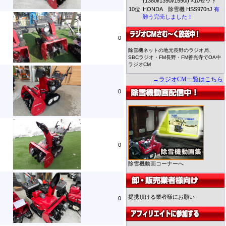
(1380i/1390i/1590i) ×10セット
10位.
HONDA 除雪機 HSS970nJ
有
難う完売しました！
0
除雪機ネットの地元長野のラジオ局、
SBCラジオ・FM長野・FM善光寺でOA中
ラジオCM
→ラジオCM一覧はこちら
0
0
除雪機動画コーナーへ
提携頂ける業者様にお願い
0