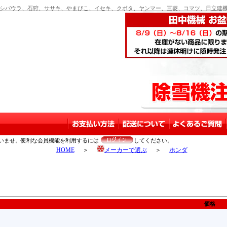
バウラ、石狩、ササキ、やまびこ、イセキ、クボタ、ヤンマー、三菱、コマツ、日立建機
いませ。便利な会員機能を利用するには
してください。
HOME
＞
メーカーで選ぶ
＞
ホンダ
価格