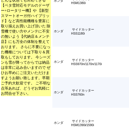
どんな状態でも対応できる
ホンダ
HSM1380i
【ベタ雪対応モデルのドーザ
ー+ロータリー機】や 【新型
スマートオーガ付ハイブリッ
ド】など高性能機種を豊富に
取り揃えお買い上げ頂いた 除
サイドカッター
雪機で使い方やメンテに不安
ホンダ
HSS1180i
の無いよう【代納店＆メンテ
店】にも万全の体制を整えて
おります。 さらに不要になっ
た機種については下取り＆買
取もしております。 今シーズ
サイドカッター
ホンダ
ンも雪が降ってからでは納品
HSS970n/1170n/1170i
は非常に込み合いますので ぜ
ひお早めにご注文いただけま
すようお願い致します。早期
ご予約大歓迎です。 ご不明な
点等あれば、どうぞお気軽に
サイドカッター
ホンダ
お問合せ下さい。
HSS760n
サイドカッター
ホンダ
HSM1390i/1590i