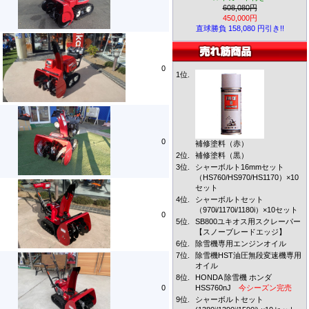
608,080円
450,000円
直球勝負 158,080 円引き!!
0
1位.
0
補修塗料（赤）
2位.
補修塗料（黒）
3位.
シャーボルト16mmセット
（HS760/HS970/HS1170）×10
セット
4位.
シャーボルトセット
（970i/1170i/1180i）×10セット
0
5位.
SB800ユキオス用スクレーパー
【スノーブレードエッジ】
6位.
除雪機専用エンジンオイル
7位.
除雪機HST油圧無段変速機専用
オイル
8位.
HONDA 除雪機 ホンダ
0
HSS760nJ
今シーズン完売
9位.
シャーボルトセット