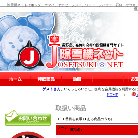
除雪機ネットはホンダ、ヤマハ、ヤナセ、フジイ、ワドー、シバウラ、石狩、ササキ、
機
ゲストさん
、いらっしゃいませ。便利な会員機能を利用する
HOME
＞
取扱い商品
1
-
1
番目を表示 (
1
ある商品のうち)
メーカ
商品名+
ー