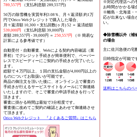
※対応代理店への
789,557円
（支払利息額 289,557円)
お時間がかかる場
※離島・北海道・
50万の除雪機を実質年利3.08％、月々返済額 約1万
応が出来ない場合
円でOrico Webクレジットで購入した場合、
い。
月々返済額 10,300 × 支払回数(ヶ月) 52 ＝ 返済総額
539,000円
（支払利息額 39,000円)
◆除雪機以外（補
差額 289,557円 - 39,000円 ＝
250,557円
（※ 簡易な
の場合
計算による参考値です）
主に佐川急便の宅
自動受付・自動審査、Webによる契約内容確認（業
界初）でクレジット手続きが簡単便利で、ペーパー
日時指定が可能で
レスでスピーディーにご契約の手続きが完了いたし
ます。
総額で４万円以上、１回の支払金額が4,000円以上の
ものについてお取扱いが可能です。
商品の御注文を頂いた後に、オンライン上で審査の
手続きが行えるサービスサイトをメールにて御連絡
送料はこちらのペ
いたしますので、そこで審査の申請手続きを行って
頂きます。
審査に掛かる時間は最短で3分程度です。
審査後に改めてご契約の確認とあわせて御連絡させ
て頂きます。
Orico Webクレジット 『よくあるご質問』はこちら