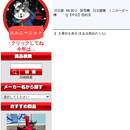
日立建
ML30-2 除雪機 日立建機 ミニローダー
機
な【中古】売約済
1
-
1
番目を表示 (
1
ある商品のうち)
詳細検索