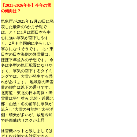
【2025-2026年冬】今年の雪
の傾向は？
気象庁が2025年12月23日に発
表した最新の3か月予報で
は、とくに1月は西日本を中
心に強い寒気が南下しやす
く、2月も全国的に冬らしい
寒さになりそうです。 北・東
日本の日本海側の降雪量は、
ほぼ平年並みの予想です。 今
冬は冬型の気圧配置になりや
すく、寒気の南下するタイミ
ングでは、大雪が発生する恐
れがあります。 地域別の降雪
量の傾向は以下の通りです。
北海道・東北の日本海側：降
雪量は平年並み 北陸・近畿北
部・山陰：冬の前半に寒気が
流入し“大雪の可能性” 太平洋
側：晴天が多いが、放射冷却
で路面凍結リスクが上昇
除雪機ネットと致しましては
どんな状態でも対応できる