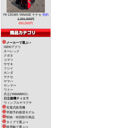
Y9-13GMX YANASE ヤナセ
売約
1,331,000円
650,000円
メーカーで選ぶ
->
ISEKIアグリ
オーレック
クボタ
コマツ
ササキ
フジイ
ホンダ
ヤナセ
ヤマハ
ヤンマー
ワドー
共立(YAMABIKO）
日立建機ティエラ
ウィンブルヤマグチ
充電式除雪機
早期予約推奨モデル
即納・特別割引商品
タイプで選ぶ->
除雪幅で選ぶ->