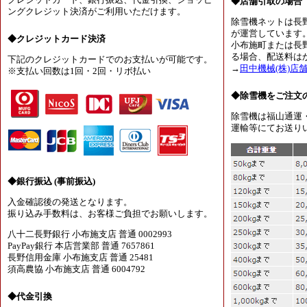
クレジットカード、銀行振込、代金引換、ショッピ
◆店舗引取の場合
ングクレジット決済がご利用いただけます。
除雪機ネットは長
が運営しています
◆クレジットカード決済
小布施町または長
る場合、配送料は
下記のクレジットカードでのお支払いが可能です。
→
田中機械(株)店
※支払い回数は1回・2回・リボ払い
◆除雪機をご注文
除雪機は福山通運
運輸等にてお送り
◆銀行振込 (事前振込)
入金確認後の発送となります。
振り込み手数料は、お客様ご負担でお願いします。
八十二長野銀行 小布施支店 普通 0002993
PayPay銀行 本店営業部 普通 7657861
長野信用金庫 小布施支店 普通 25481
須高農協 小布施支店 普通 6004792
◆代金引換