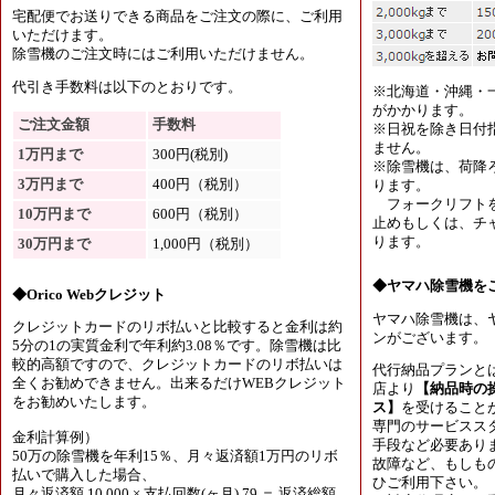
宅配便でお送りできる商品をご注文の際に、ご利用
いただけます。
除雪機のご注文時にはご利用いただけません。
代引き手数料は以下のとおりです。
※北海道・沖縄・
がかかります。
ご注文金額
手数料
※日祝を除き日付
ません。
1万円まで
300円(税別)
※除雪機は、荷降
3万円まで
400円（税別）
ります。
フォークリフトを
10万円まで
600円（税別）
止めもしくは、チャ
ります。
30万円まで
1,000円（税別）
◆ヤマハ除雪機を
◆Orico Webクレジット
ヤマハ除雪機は、
クレジットカードのリボ払いと比較すると金利は約
ンがございます。
5分の1の実質金利で年利約3.08％です。除雪機は比
較的高額ですので、クレジットカードのリボ払いは
代行納品プランと
全くお勧めできません。出来るだけWEBクレジット
店より
【納品時の
をお勧めいたします。
ス】
を受けること
専門のサービスス
金利計算例）
手段など必要あり
50万の除雪機を年利15％、月々返済額1万円のリボ
故障など、もしも
払いで購入した場合、
ひご利用下さい。
月々返済額 10,000 × 支払回数(ヶ月) 79 ＝ 返済総額