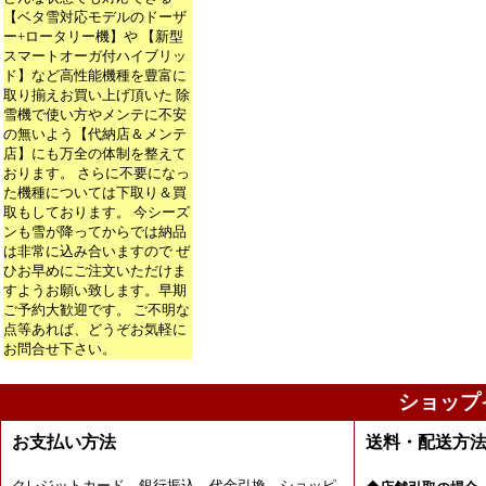
【ベタ雪対応モデルのドーザ
ー+ロータリー機】や 【新型
スマートオーガ付ハイブリッ
ド】など高性能機種を豊富に
取り揃えお買い上げ頂いた 除
雪機で使い方やメンテに不安
の無いよう【代納店＆メンテ
店】にも万全の体制を整えて
おります。 さらに不要になっ
た機種については下取り＆買
取もしております。 今シーズ
ンも雪が降ってからでは納品
は非常に込み合いますので ぜ
ひお早めにご注文いただけま
すようお願い致します。早期
ご予約大歓迎です。 ご不明な
点等あれば、どうぞお気軽に
お問合せ下さい。
ショップ
お支払い方法
送料・配送方