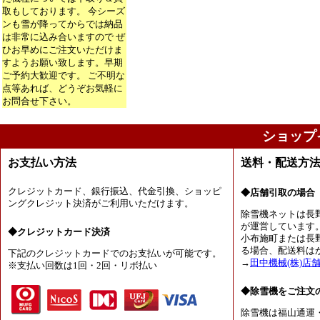
取もしております。 今シーズ
ンも雪が降ってからでは納品
は非常に込み合いますので ぜ
ひお早めにご注文いただけま
すようお願い致します。早期
ご予約大歓迎です。 ご不明な
点等あれば、どうぞお気軽に
お問合せ下さい。
ショップ
お支払い方法
送料・配送方
クレジットカード、銀行振込、代金引換、ショッピ
◆店舗引取の場合
ングクレジット決済がご利用いただけます。
除雪機ネットは長
が運営しています
◆クレジットカード決済
小布施町または長
る場合、配送料は
下記のクレジットカードでのお支払いが可能です。
→
田中機械(株)店
※支払い回数は1回・2回・リボ払い
◆除雪機をご注文
除雪機は福山通運