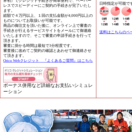
界初）でクレジット手続きが簡単便利で、ペーパー
日時指定が可能で
レスでスピーディーにご契約の手続きが完了いたし
ます。
総額で４万円以上、１回の支払金額が4,000円以上の
ものについてお取扱いが可能です。
商品の御注文を頂いた後に、オンライン上で審査の
手続きが行えるサービスサイトをメールにて御連絡
送料はこちらのペ
いたしますので、そこで審査の申請手続きを行って
頂きます。
審査に掛かる時間は最短で3分程度です。
審査後に改めてご契約の確認とあわせて御連絡させ
て頂きます。
Orico Webクレジット 『よくあるご質問』はこちら
ボーナス併用など詳細なお支払いシミュレ
ーション