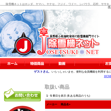
除雪機ネットはホンダ、ヤマハ、ヤナセ、フジイ、ワドー、シバウラ、石狩、ササキ、
機
ゲストさん
、いらっしゃいませ。便利な会員機能を利用する
HOM
取扱い商品
1
-
5
番目を表示 (
5
ある商品のうち)
メーカー
商品名+