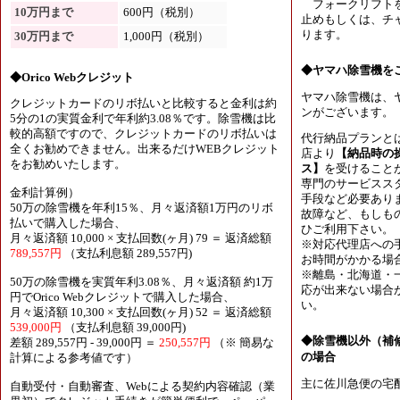
フォークリフトを
10万円まで
600円（税別）
止めもしくは、チャ
ります。
30万円まで
1,000円（税別）
◆ヤマハ除雪機を
◆Orico Webクレジット
ヤマハ除雪機は、
クレジットカードのリボ払いと比較すると金利は約
ンがございます。
5分の1の実質金利で年利約3.08％です。除雪機は比
較的高額ですので、クレジットカードのリボ払いは
代行納品プランと
全くお勧めできません。出来るだけWEBクレジット
店より
【納品時の
をお勧めいたします。
ス】
を受けること
専門のサービスス
金利計算例）
手段など必要あり
50万の除雪機を年利15％、月々返済額1万円のリボ
故障など、もしも
払いで購入した場合、
ひご利用下さい。
月々返済額 10,000 × 支払回数(ヶ月) 79 ＝ 返済総額
※対応代理店への
789,557円
（支払利息額 289,557円)
お時間がかかる場
※離島・北海道・
50万の除雪機を実質年利3.08％、月々返済額 約1万
応が出来ない場合
円でOrico Webクレジットで購入した場合、
い。
月々返済額 10,300 × 支払回数(ヶ月) 52 ＝ 返済総額
539,000円
（支払利息額 39,000円)
◆除雪機以外（補
差額 289,557円 - 39,000円 ＝
250,557円
（※ 簡易な
の場合
計算による参考値です）
主に佐川急便の宅
自動受付・自動審査、Webによる契約内容確認（業