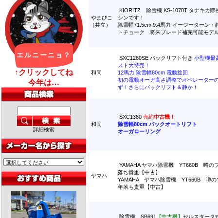
KIORITZ 除雪機 KS-1070T タナキ
やまびこ
シンです！
（共立）
除雪幅71.5cm 9.4馬力 イージーターン
トチョーク 将来ブレード補完可能モデ
SXC1280SE バックリフト付き
小型機最
スト大特売！
和同
12馬力 除雪幅80cm 電動旋回
初の電動オーガ高さ調整でオペレーター
ず！さらにバックリフト＆静か！
SXC1380
売約
中古機！
和同
除雪幅80cm バックオートリフト
詳細検索
オーガローリング
YAMAHA ヤマハ除雪機 YT660B 噂
落ち貴重【中古】
ヤマハ
YAMAHA ヤマハ除雪機 YT660B 噂
年落ち貴重【中古】
除雪機 SB691
【中古機】
セルスタータ