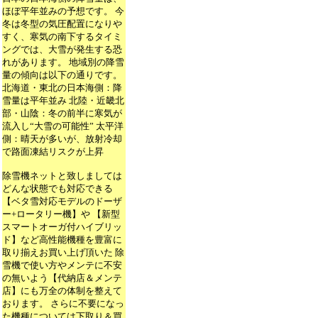
ほぼ平年並みの予想です。 今
冬は冬型の気圧配置になりや
すく、寒気の南下するタイミ
ングでは、大雪が発生する恐
れがあります。 地域別の降雪
量の傾向は以下の通りです。
北海道・東北の日本海側：降
雪量は平年並み 北陸・近畿北
部・山陰：冬の前半に寒気が
流入し“大雪の可能性” 太平洋
側：晴天が多いが、放射冷却
で路面凍結リスクが上昇
除雪機ネットと致しましては
どんな状態でも対応できる
【ベタ雪対応モデルのドーザ
ー+ロータリー機】や 【新型
スマートオーガ付ハイブリッ
ド】など高性能機種を豊富に
取り揃えお買い上げ頂いた 除
雪機で使い方やメンテに不安
の無いよう【代納店＆メンテ
店】にも万全の体制を整えて
おります。 さらに不要になっ
た機種については下取り＆買