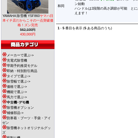
ン始動
和同
ハンドルは2段階の高さ調節が可能 とに
えます！
YAMAHA 除雪機 YSF860
ヤマハ日
本イチ店だからこその一点突破価
格！ズン完売
1
-
5
番目を表示 (
5
ある商品のうち)
562,100円
430,000円
メーカーで選ぶ->
充電式除雪機
早期予約推奨モデル
即納・特別割引商品
タイプで選ぶ->
除雪幅で選ぶ->
価格で選ぶ->
機能で選ぶ->
馬力で選ぶ->
中古機･デモ機
除雪機オプション
補修部品->
防寒着・ブーツ・手袋・アイ
ゼン
除雪機ネットオリジナルグッ
ズ
薪割り機