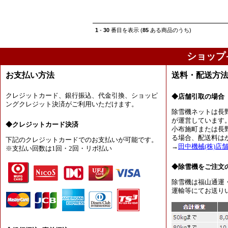
1
-
30
番目を表示 (
85
ある商品のうち)
ショップ
お支払い方法
送料・配送方
クレジットカード、銀行振込、代金引換、ショッピ
◆店舗引取の場合
ングクレジット決済がご利用いただけます。
除雪機ネットは長
が運営しています
◆クレジットカード決済
小布施町または長
る場合、配送料は
下記のクレジットカードでのお支払いが可能です。
→
田中機械(株)店
※支払い回数は1回・2回・リボ払い
◆除雪機をご注文
除雪機は福山通運
運輸等にてお送り