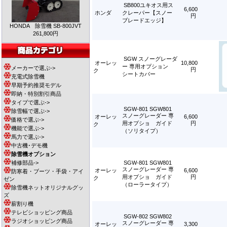
SB800ユキオス用ス
6,600
ホンダ
クレーパー【スノー
円
ブレードエッジ】
HONDA 除雪機 SB-800JVT
261,800円
SGW スノーグレーダ
オーレッ
10,800
ー 専用オプション
メーカーで選ぶ->
円
ク
シートカバー
充電式除雪機
早期予約推奨モデル
即納・特別割引商品
タイプで選ぶ->
SGW-801 SGW801
除雪幅で選ぶ->
スノーグレーダー 専
オーレッ
6,600
価格で選ぶ->
用オプショ ガイド
円
ク
機能で選ぶ->
（ソリタイプ）
馬力で選ぶ->
中古機･デモ機
除雪機オプション
補修部品->
SGW-801 SGW801
スノーグレーダー 専
オーレッ
6,600
防寒着・ブーツ・手袋・アイ
用オプショ ガイド
円
ク
ゼン
（ローラータイプ）
除雪機ネットオリジナルグッ
ズ
薪割り機
テレビショッピング商品
SGW-802 SGW802
ラジオショッピング商品
スノーグレーダー 専
オーレッ
3,300