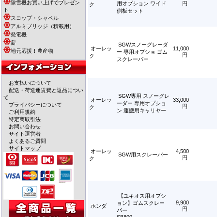
除雪機お買い上げでプレゼン
用オプション ワイド
円
ク
ト
側板セット
スコップ・シャベル
アルミブリッジ（積載用）
発電機
薪
SGWスノーグレーダ
オーレッ
11,000
地元応援！農産物
ー 専用オプショ ゴム
円
ク
スクレーパー
お支払いについて
配送・荷造運賃費と返品につい
SGW専用 スノーグレ
て
オーレッ
33,000
ーダー 専用オプショ
プライバシーについて
円
ク
ン 運搬用キャリヤー
ご利用規約
特定商取引法
お問い合わせ
サイト運営者
よくあるご質問
サイトマップ
オーレッ
4,500
SGW用スクレーパー
円
ク
【ユキオス用オプシ
9,900
ョン】ゴムスクレー
ホンダ
円
パー