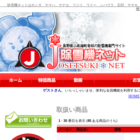
除雪機ネットはホンダ、ヤマハ、ヤナセ、フジイ、ワドー、シバウラ、石狩、ササキ、
機
ゲストさん
、いらっしゃいませ。便利な会員機能を利用する
HOME
取扱い商品
1
-
30
番目を表示 (
85
ある商品のうち)
メーカー
商品名+
価格