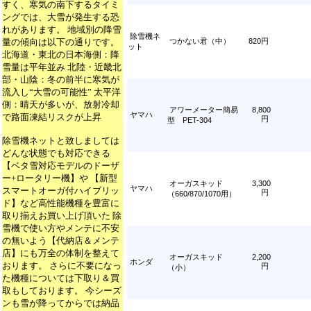
すく、寒気の南下するタイミ
ングでは、大雪が発生する恐
れがあります。 地域別の降雪
除雪機ネ
量の傾向は以下の通りです。
つかない君（中）
820円
ット
北海道・東北の日本海側：降
雪量は平年並み 北陸・近畿北
部・山陰：冬の前半に寒気が
流入し“大雪の可能性” 太平洋
側：晴天が多いが、放射冷却
アワーメーター簡易
8,800
ヤマハ
で路面凍結リスクが上昇
円
型 PET-304
除雪機ネットと致しましては
どんな状態でも対応できる
【ベタ雪対応モデルのドーザ
ー+ロータリー機】や 【新型
オーガスキッド
3,300
ヤマハ
スマートオーガ付ハイブリッ
円
（660/870/1070用）
ド】など高性能機種を豊富に
取り揃えお買い上げ頂いた 除
雪機で使い方やメンテに不安
の無いよう【代納店＆メンテ
店】にも万全の体制を整えて
オーガスキッド
2,200
ホンダ
おります。 さらに不要になっ
円
（小）
た機種については下取り＆買
取もしております。 今シーズ
ンも雪が降ってからでは納品