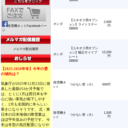
SB800
【ユキオス用オプシ
2,600
ホンダ
ョン】ライトステー
円
除雪機ネットFacebookペー
SB800
ジ
【ユキオス用オプシ
メルマガ配信履歴
13,200
ョン】幅広サイドプ
ホンダ
円
レート
SB800
【2025-2026年冬】今年の雪
の傾向は？
除雪機ネ
気象庁が2025年12月23日に発
つかない君（小）
600円
ット
表した最新の3か月予報で
は、とくに1月は西日本を中
心に強い寒気が南下しやす
く、2月も全国的に冬らしい
寒さになりそうです。 北・東
除雪機ネ
1,000
日本の日本海側の降雪量は、
つかない君（大）
円
ット
ほぼ平年並みの予想です。 今
冬は冬型の気圧配置になりや