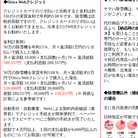
◆Orico Webクレジット
ヤマハ除雪機は、
クレジットカードのリボ払いと比較すると金利は約
ンがございます。
5分の1の実質金利で年利約3.08％です。除雪機は比
較的高額ですので、クレジットカードのリボ払いは
代行納品プランと
全くお勧めできません。出来るだけWEBクレジット
店より
【納品時の
をお勧めいたします。
ス】
を受けること
専門のサービスス
金利計算例）
手段など必要あり
50万の除雪機を年利15％、月々返済額1万円のリボ
故障など、もしも
払いで購入した場合、
ひご利用下さい。
月々返済額 10,000 × 支払回数(ヶ月) 79 ＝ 返済総額
※対応代理店への
789,557円
（支払利息額 289,557円)
お時間がかかる場
※離島・北海道・
50万の除雪機を実質年利3.08％、月々返済額 約1万
応が出来ない場合
円でOrico Webクレジットで購入した場合、
い。
月々返済額 10,300 × 支払回数(ヶ月) 52 ＝ 返済総額
539,000円
（支払利息額 39,000円)
◆除雪機以外（補
差額 289,557円 - 39,000円 ＝
250,557円
（※ 簡易な
の場合
計算による参考値です）
主に佐川急便の宅
自動受付・自動審査、Webによる契約内容確認（業
界初）でクレジット手続きが簡単便利で、ペーパー
日時指定が可能で
レスでスピーディーにご契約の手続きが完了いたし
ます。
総額で４万円以上、１回の支払金額が4,000円以上の
ものについてお取扱いが可能です。