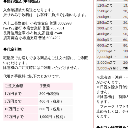
◆銀行振込 (事前振込)
入金確認後の発送となります。
振り込み手数料は、お客様ご負担でお願いします。
八十二長野銀行 小布施支店 普通 0002993
PayPay銀行 本店営業部 普通 7657861
長野信用金庫 小布施支店 普通 25481
須高農協 小布施支店 普通 6004792
◆代金引換
宅配便でお送りできる商品をご注文の際に、ご利用
いただけます。
除雪機のご注文時にはご利用いただけません。
代引き手数料は以下のとおりです。
※北海道・沖縄・
がかかります。
ご注文金額
手数料
※日祝を除き日付
ません。
1万円まで
300円(税別)
※除雪機は、荷降
3万円まで
400円（税別）
ります。
フォークリフトを
10万円まで
600円（税別）
止めもしくは、チャ
ります。
30万円まで
1,000円（税別）
◆ヤマハ除雪機を