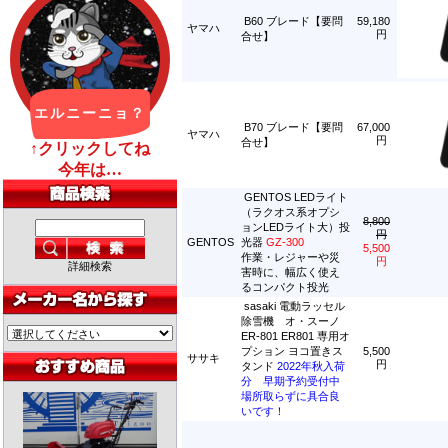
B60 ブレード【要問
59,180
ヤマハ
円
合せ】
B70 ブレード【要問
67,000
ヤマハ
円
合せ】
GENTOS LEDライト
（ラクオス系オプシ
8,800
ョンLEDライト大）投
円
GENTOS
光器
GZ-300
5,500
作業・レジャーや災
円
詳細検索
害時に、幅広く使え
るコンパクト投光
sasaki 電動ラッセル
除雪機 オ・スーノ
ER-801 ER801 専用オ
プション ヨコ置きス
5,500
ササキ
円
タンド
2022年秋入荷
分 早期予約受付中
場所取らずに具合良
いです！