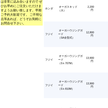
は非常に込み合いますので ぜ
ひお早めにご注文いただけま
オーガスキッド
2,200
ホンダ
すようお願い致します。早期
円
（大）
ご予約大歓迎です。 ご不明な
点等あれば、どうぞお気軽に
お問合せ下さい。
オーガハウジングガ
12,800
フジイ
ード
円
（SA全型式）
オーガハウジングガ
13,900
フジイ
ード
円
（Sｋ707M）
オーガハウジングガ
13,900
フジイ
ード
円
（Sｋ810M）