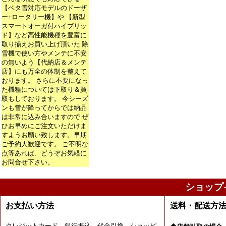
【ベタ雪対応モデルのドーザ
ー+ロータリー機】や 【新型
スマートオーガ付ハイブリッ
ド】など高性能機種を豊富に
取り揃えお買い上げ頂いた 除
雪機で使い方やメンテに不安
の無いよう【代納店＆メンテ
店】にも万全の体制を整えて
おります。 さらに不要になっ
た機種については下取り＆買
取もしております。 今シーズ
ンも雪が降ってからでは納品
は非常に込み合いますので ぜ
ひお早めにご注文いただけま
すようお願い致します。早期
ご予約大歓迎です。 ご不明な
点等あれば、どうぞお気軽に
お問合せ下さい。
ショップ
お支払い方法
送料・配送方