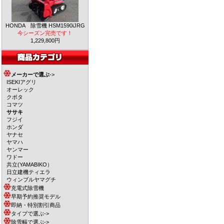
HONDA 除雪機 HSM1590iJRG
今シーズン完売です！
1,229,800円
メーカーで選ぶ
->
ISEKIアグリ
オーレック
クボタ
コマツ
ササキ
フジイ
ホンダ
ヤナセ
ヤマハ
ヤンマー
ワドー
共立(YAMABIKO）
日立建機ティエラ
ウィンブルヤマグチ
充電式除雪機
早期予約推奨モデル
即納・特別割引商品
タイプで選ぶ->
除雪幅で選ぶ->