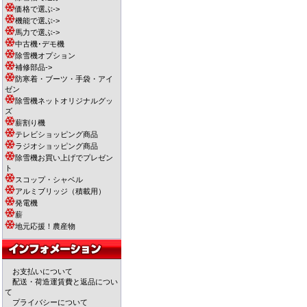
価格で選ぶ->
機能で選ぶ->
馬力で選ぶ->
中古機･デモ機
除雪機オプション
補修部品->
防寒着・ブーツ・手袋・アイ
ゼン
除雪機ネットオリジナルグッ
ズ
薪割り機
テレビショッピング商品
ラジオショッピング商品
除雪機お買い上げでプレゼン
ト
スコップ・シャベル
アルミブリッジ（積載用）
発電機
薪
地元応援！農産物
お支払いについて
配送・荷造運賃費と返品につい
て
プライバシーについて