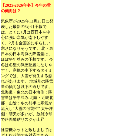
【2025-2026年冬】今年の雪
の傾向は？
気象庁が2025年12月23日に発
表した最新の3か月予報で
は、とくに1月は西日本を中
心に強い寒気が南下しやす
く、2月も全国的に冬らしい
寒さになりそうです。 北・東
日本の日本海側の降雪量は、
ほぼ平年並みの予想です。 今
冬は冬型の気圧配置になりや
すく、寒気の南下するタイミ
ングでは、大雪が発生する恐
れがあります。 地域別の降雪
量の傾向は以下の通りです。
北海道・東北の日本海側：降
雪量は平年並み 北陸・近畿北
部・山陰：冬の前半に寒気が
流入し“大雪の可能性” 太平洋
側：晴天が多いが、放射冷却
で路面凍結リスクが上昇
除雪機ネットと致しましては
どんな状態でも対応できる