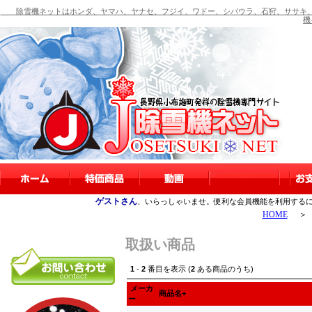
除雪機ネットはホンダ、ヤマハ、ヤナセ、フジイ、ワドー、シバウラ、石狩、ササキ、
機
ゲストさん
、いらっしゃいませ。便利な会員機能を利用する
HOME
＞
取扱い商品
1
-
2
番目を表示 (
2
ある商品のうち)
メーカ
商品名+
ー