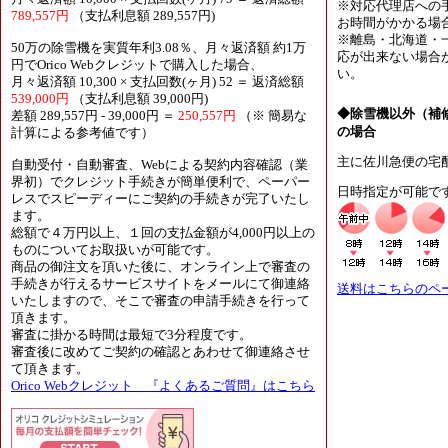
※対応代理店への
789,557円
（支払利息額 289,557円)
お時間がかかる場
※離島・北海道・
50万の除雪機を実質年利3.08％、月々返済額 約1万
応が出来ない場合
円でOrico Webクレジットで購入した場合、
い。
月々返済額 10,300 × 支払回数(ヶ月) 52 ＝ 返済総額
539,000円
（支払利息額 39,000円)
◆除雪機以外（補
差額 289,557円 - 39,000円 ＝
250,557円
（※ 簡易な
の場合
計算による参考値です）
主に佐川急便の宅
自動受付・自動審査、Webによる契約内容確認（業
界初）でクレジット手続きが簡単便利で、ペーパー
日時指定が可能で
レスでスピーディーにご契約の手続きが完了いたし
ます。
総額で４万円以上、１回の支払金額が4,000円以上の
ものについてお取扱いが可能です。
商品の御注文を頂いた後に、オンライン上で審査の
手続きが行えるサービスサイトをメールにて御連絡
送料はこちらのペ
いたしますので、そこで審査の申請手続きを行って
頂きます。
審査に掛かる時間は最短で3分程度です。
審査後に改めてご契約の確認とあわせて御連絡させ
て頂きます。
Orico Webクレジット 『よくあるご質問』はこちら