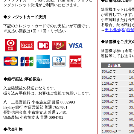
クレジットカード、銀行振込、代金引換、ショッピ
◆店舗引取の場合
ングクレジット決済がご利用いただけます。
除雪機ネットは長
が運営しています
◆クレジットカード決済
小布施町または長
る場合、配送料は
下記のクレジットカードでのお支払いが可能です。
→
田中機械(株)店
※支払い回数は1回・2回・リボ払い
◆除雪機をご注文
除雪機は福山通運
運輸等にてお送り
◆銀行振込 (事前振込)
入金確認後の発送となります。
振り込み手数料は、お客様ご負担でお願いします。
八十二長野銀行 小布施支店 普通 0002993
PayPay銀行 本店営業部 普通 7657861
長野信用金庫 小布施支店 普通 25481
須高農協 小布施支店 普通 6004792
◆代金引換