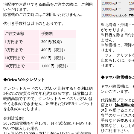
宅配便でお送りできる商品をご注文の際に、ご利用
いただけます。
除雪機のご注文時にはご利用いただけません。
代引き手数料は以下のとおりです。
※北海道・沖縄・
がかかります。
ご注文金額
手数料
※日祝を除き日付
ません。
1万円まで
300円(税別)
※除雪機は、荷降
3万円まで
400円（税別）
ります。
フォークリフトを
10万円まで
600円（税別）
止めもしくは、チャ
ります。
30万円まで
1,000円（税別）
◆ヤマハ除雪機を
◆Orico Webクレジット
ヤマハ除雪機は、
クレジットカードのリボ払いと比較すると金利は約
ンがございます。
5分の1の実質金利で年利約3.08％です。除雪機は比
較的高額ですので、クレジットカードのリボ払いは
代行納品プランと
全くお勧めできません。出来るだけWEBクレジット
店より
【納品時の
をお勧めいたします。
ス】
を受けること
専門のサービスス
金利計算例）
手段など必要あり
50万の除雪機を年利15％、月々返済額1万円のリボ
故障など、もしも
払いで購入した場合、
ひご利用下さい。
月々返済額 10,000 × 支払回数(ヶ月) 79 ＝ 返済総額