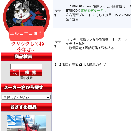
ER-802DX sasaki 電動ラッセル除雪機 オ
ササ
ER802DX
電動モデル一押し
キ
左右可変ブレード らくらく旋回 24V 250W
楽々旋回
ササキ 電動ラッセル除雪機 オ・スーノ E
ササ
ッテリー単体
キ
※数量限定！即納可能！送料込み
1
-
2
番目を表示 (
2
ある商品のうち)
詳細検索