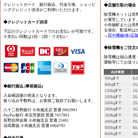
クレジットカード、銀行振込、代金引換、ショッピ
◆店舗引取の場合
ングクレジット決済がご利用いただけます。
除雪機ネットは長
が運営しています
◆クレジットカード決済
小布施町または長
る場合、配送料は
下記のクレジットカードでのお支払いが可能です。
→
田中機械(株)店
※支払い回数は1回・2回・リボ払い
◆除雪機をご注文
除雪機は福山通運
運輸等にてお送り
◆銀行振込 (事前振込)
入金確認後の発送となります。
振り込み手数料は、お客様ご負担でお願いします。
八十二長野銀行 小布施支店 普通 0002993
PayPay銀行 本店営業部 普通 7657861
長野信用金庫 小布施支店 普通 25481
須高農協 小布施支店 普通 6004792
◆代金引換