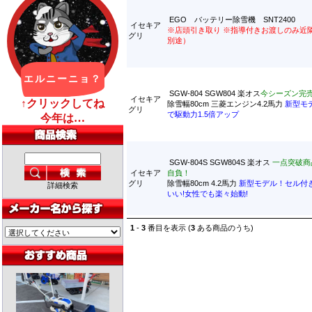
EGO バッテリー除雪機 SNT2400
イセキア
※店頭引き取り ※指導付きお渡しのみ近
グリ
別途）
SGW-804 SGW804 楽オス
今シーズン完
イセキア
除雪幅80cm 三菱エンジン4.2馬力
新型モ
グリ
で駆動力1.5倍アップ
SGW-804S SGW804S 楽オス
一点突破商
イセキア
自負！
グリ
除雪幅80cm 4.2馬力
新型モデル！セル付
詳細検索
いい!女性でも楽々始動!
1
-
3
番目を表示 (
3
ある商品のうち)