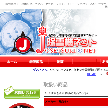
除雪機ネットはホンダ、ヤマハ、ヤナセ、フジイ、ワドー、シバウラ、石狩、ササキ、
機
ゲストさん
、いらっしゃいませ。便利な会員機能を利用する
HOME
＞
取扱い商品
1
-
3
番目を表示 (
3
ある商品のうち)
メーカー
商品名+