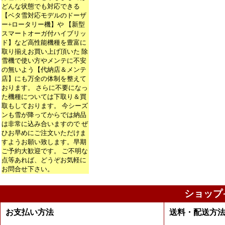
どんな状態でも対応できる
【ベタ雪対応モデルのドーザ
ー+ロータリー機】や 【新型
スマートオーガ付ハイブリッ
ド】など高性能機種を豊富に
取り揃えお買い上げ頂いた 除
雪機で使い方やメンテに不安
の無いよう【代納店＆メンテ
店】にも万全の体制を整えて
おります。 さらに不要になっ
た機種については下取り＆買
取もしております。 今シーズ
ンも雪が降ってからでは納品
は非常に込み合いますので ぜ
ひお早めにご注文いただけま
すようお願い致します。早期
ご予約大歓迎です。 ご不明な
点等あれば、どうぞお気軽に
お問合せ下さい。
ショップ
お支払い方法
送料・配送方