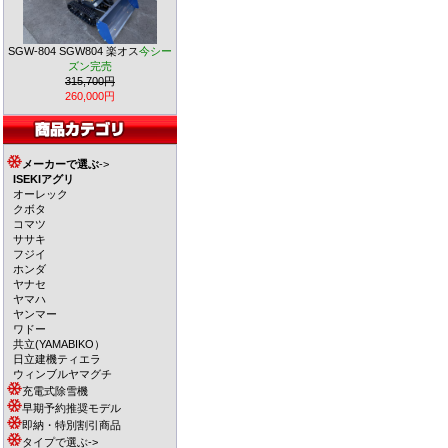
SGW-804 SGW804 楽オス
今シー
ズン完売
315,700円
260,000円
メーカーで選ぶ
->
ISEKIアグリ
オーレック
クボタ
コマツ
ササキ
フジイ
ホンダ
ヤナセ
ヤマハ
ヤンマー
ワドー
共立(YAMABIKO）
日立建機ティエラ
ウィンブルヤマグチ
充電式除雪機
早期予約推奨モデル
即納・特別割引商品
タイプで選ぶ->