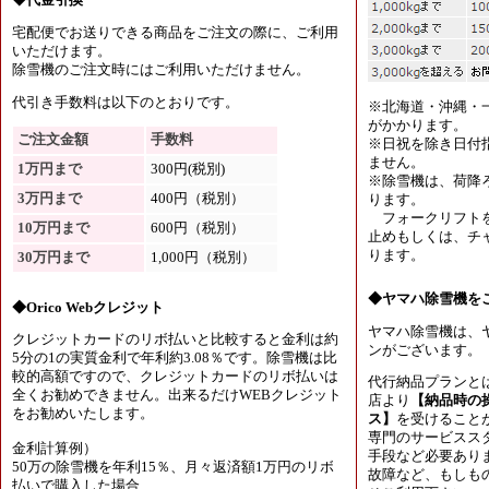
宅配便でお送りできる商品をご注文の際に、ご利用
いただけます。
除雪機のご注文時にはご利用いただけません。
代引き手数料は以下のとおりです。
※北海道・沖縄・
がかかります。
ご注文金額
手数料
※日祝を除き日付
ません。
1万円まで
300円(税別)
※除雪機は、荷降
3万円まで
400円（税別）
ります。
フォークリフトを
10万円まで
600円（税別）
止めもしくは、チャ
ります。
30万円まで
1,000円（税別）
◆ヤマハ除雪機を
◆Orico Webクレジット
ヤマハ除雪機は、
クレジットカードのリボ払いと比較すると金利は約
ンがございます。
5分の1の実質金利で年利約3.08％です。除雪機は比
較的高額ですので、クレジットカードのリボ払いは
代行納品プランと
全くお勧めできません。出来るだけWEBクレジット
店より
【納品時の
をお勧めいたします。
ス】
を受けること
専門のサービスス
金利計算例）
手段など必要あり
50万の除雪機を年利15％、月々返済額1万円のリボ
故障など、もしも
払いで購入した場合、