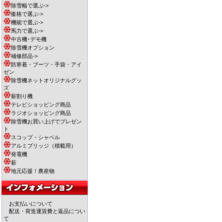
除雪幅で選ぶ->
価格で選ぶ->
機能で選ぶ->
馬力で選ぶ->
中古機･デモ機
除雪機オプション
補修部品->
防寒着・ブーツ・手袋・アイ
ゼン
除雪機ネットオリジナルグッ
ズ
薪割り機
テレビショッピング商品
ラジオショッピング商品
除雪機お買い上げでプレゼン
ト
スコップ・シャベル
アルミブリッジ（積載用）
発電機
薪
地元応援！農産物
お支払いについて
配送・荷造運賃費と返品につい
て