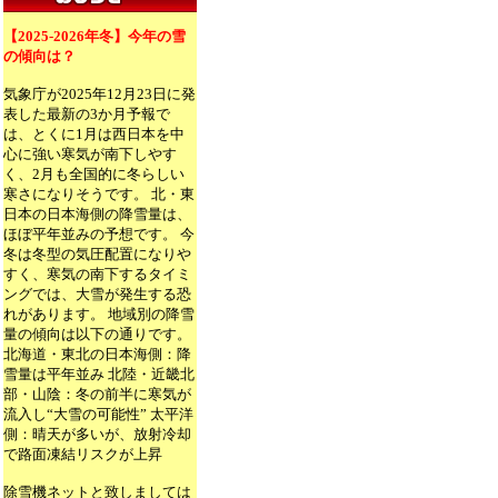
【2025-2026年冬】今年の雪
の傾向は？
気象庁が2025年12月23日に発
表した最新の3か月予報で
は、とくに1月は西日本を中
心に強い寒気が南下しやす
く、2月も全国的に冬らしい
寒さになりそうです。 北・東
日本の日本海側の降雪量は、
ほぼ平年並みの予想です。 今
冬は冬型の気圧配置になりや
すく、寒気の南下するタイミ
ングでは、大雪が発生する恐
れがあります。 地域別の降雪
量の傾向は以下の通りです。
北海道・東北の日本海側：降
雪量は平年並み 北陸・近畿北
部・山陰：冬の前半に寒気が
流入し“大雪の可能性” 太平洋
側：晴天が多いが、放射冷却
で路面凍結リスクが上昇
除雪機ネットと致しましては