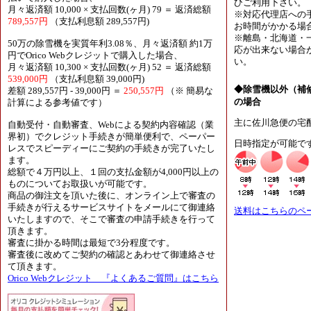
ひご利用下さい。
月々返済額 10,000 × 支払回数(ヶ月) 79 ＝ 返済総額
※対応代理店への
789,557円
（支払利息額 289,557円)
お時間がかかる場
※離島・北海道・
50万の除雪機を実質年利3.08％、月々返済額 約1万
応が出来ない場合
円でOrico Webクレジットで購入した場合、
い。
月々返済額 10,300 × 支払回数(ヶ月) 52 ＝ 返済総額
539,000円
（支払利息額 39,000円)
◆除雪機以外（補
差額 289,557円 - 39,000円 ＝
250,557円
（※ 簡易な
の場合
計算による参考値です）
主に佐川急便の宅
自動受付・自動審査、Webによる契約内容確認（業
界初）でクレジット手続きが簡単便利で、ペーパー
日時指定が可能で
レスでスピーディーにご契約の手続きが完了いたし
ます。
総額で４万円以上、１回の支払金額が4,000円以上の
ものについてお取扱いが可能です。
商品の御注文を頂いた後に、オンライン上で審査の
手続きが行えるサービスサイトをメールにて御連絡
送料はこちらのペ
いたしますので、そこで審査の申請手続きを行って
頂きます。
審査に掛かる時間は最短で3分程度です。
審査後に改めてご契約の確認とあわせて御連絡させ
て頂きます。
Orico Webクレジット 『よくあるご質問』はこちら