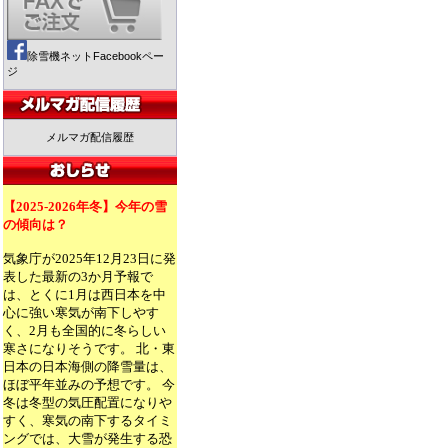
除雪機ネットFacebookペー
ジ
メルマガ配信履歴
【2025-2026年冬】今年の雪
の傾向は？
気象庁が2025年12月23日に発
表した最新の3か月予報で
は、とくに1月は西日本を中
心に強い寒気が南下しやす
く、2月も全国的に冬らしい
寒さになりそうです。 北・東
日本の日本海側の降雪量は、
ほぼ平年並みの予想です。 今
冬は冬型の気圧配置になりや
すく、寒気の南下するタイミ
ングでは、大雪が発生する恐