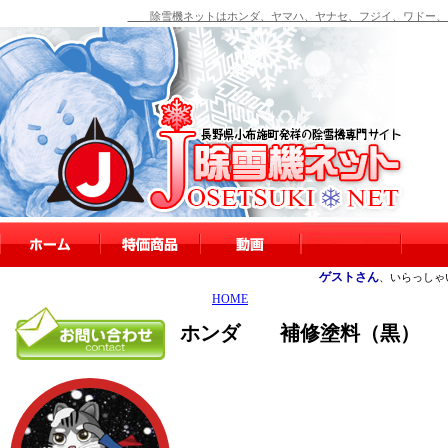
除雪機ネットはホンダ、ヤマハ、ヤナセ、フジイ、ワドー、シ
ゲストさん
、いらっしゃ
HOME
ホンダ 補修塗料（黒）