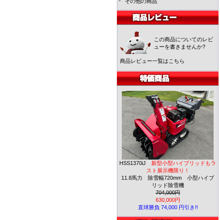
-
その他の商品
この商品についてのレビ
ューを書きませんか?
商品レビュー一覧はこちら
HSS1370iJ
新型小型ハイブリッドもラ
スト展示機限り！
11.8馬力 除雪幅720mm 小型ハイブ
リッド除雪機
704,000円
630,000円
直球勝負 74,000 円引き!!