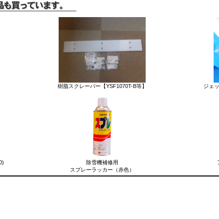
樹脂スクレーパー【YSF1070T-B等】
ジェット
0)
除雪機補修用
スプレーラッカー（赤色）