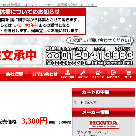
の各種除雪機、ローダー、ドーザー、融雪機を即納いたします。
カートは空です...
3,300円
販売価格
(税抜：3,000円)
-
ホンダ ホームページ