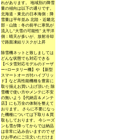
れがあります。 地域別の降雪
量の傾向は以下の通りです。
北海道・東北の日本海側：降
雪量は平年並み 北陸・近畿北
部・山陰：冬の前半に寒気が
流入し“大雪の可能性” 太平洋
側：晴天が多いが、放射冷却
で路面凍結リスクが上昇
除雪機ネットと致しましては
どんな状態でも対応できる
【ベタ雪対応モデルのドーザ
ー+ロータリー機】や 【新型
スマートオーガ付ハイブリッ
ド】など高性能機種を豊富に
取り揃えお買い上げ頂いた 除
雪機で使い方やメンテに不安
の無いよう【代納店＆メンテ
店】にも万全の体制を整えて
おります。 さらに不要になっ
た機種については下取り＆買
取もしております。 今シーズ
ンも雪が降ってからでは納品
は非常に込み合いますので ぜ
ひお早めにご注文いただけま