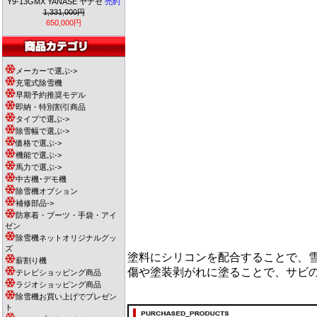
Y9-13GMX YANASE ヤナセ
売約
1,331,000円
650,000円
メーカーで選ぶ->
充電式除雪機
早期予約推奨モデル
即納・特別割引商品
タイプで選ぶ->
除雪幅で選ぶ->
価格で選ぶ->
機能で選ぶ->
馬力で選ぶ->
中古機･デモ機
除雪機オプション
補修部品->
防寒着・ブーツ・手袋・アイ
ゼン
除雪機ネットオリジナルグッ
ズ
塗料にシリコンを配合することで、
薪割り機
傷や塗装剥がれに塗ることで、サビ
テレビショッピング商品
ラジオショッピング商品
除雪機お買い上げでプレゼン
ト