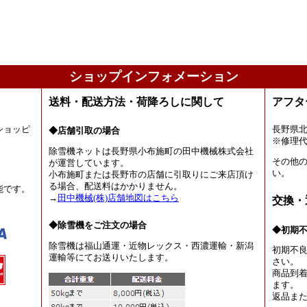
ショップインフォメーション
送料・配送方法・荷降ろしに関して
アフタ
ショッピ
長野県
◆店舗引取の場合
。
※修理
除雪機ネットは長野県小布施町の田中機械株式会社
その他
が運営しています。
い。
小布施町または長野市の店舗に引取りにご来店頂け
る場合、配送料はかかりません。
能です。
→
田中機械(株)店舗地図はこちら
交換・
◆除雪機をご注文の場合
◆初期
除雪機は福山通運・近物レックス・西濃運輸・新潟
初期不
運輸等にてお送りいたします。
さい。
商品到着
ます。
返品ま