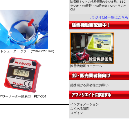
除雪機ネットの地元長野のラジオ局、SBC
ラジオ・FM長野・FM善光寺でOA中ラジオ
CM
→ラジオCM一覧はこちら
シューター ダクト (YS870/YS1070)
除雪機動画コーナーへ
提携頂ける業者様にお願い
アワーメーター簡易型 PET-304
インフォメーション
よくある質問
ログイン