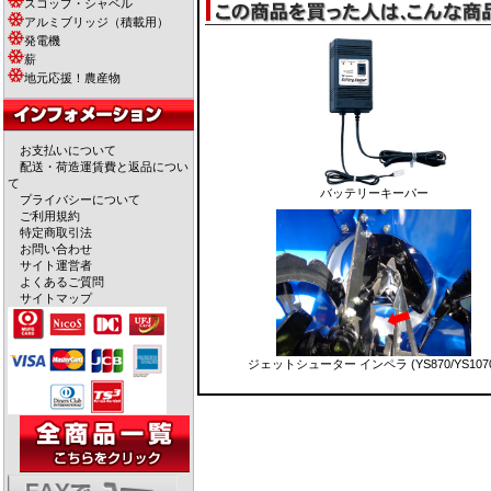
スコップ・シャベル
アルミブリッジ（積載用）
発電機
薪
地元応援！農産物
お支払いについて
配送・荷造運賃費と返品につい
て
バッテリーキーパー
プライバシーについて
ご利用規約
特定商取引法
お問い合わせ
サイト運営者
よくあるご質問
サイトマップ
ジェットシューター インペラ (YS870/YS107