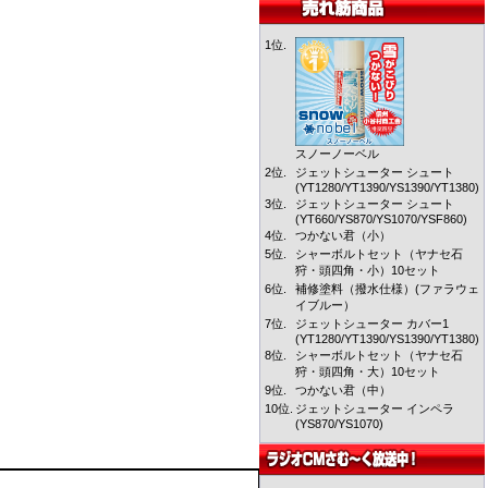
1位.
スノーノーベル
2位.
ジェットシューター シュート
(YT1280/YT1390/YS1390/YT1380)
3位.
ジェットシューター シュート
(YT660/YS870/YS1070/YSF860)
4位.
つかない君（小）
5位.
シャーボルトセット（ヤナセ石
狩・頭四角・小）10セット
6位.
補修塗料（撥水仕様）(ファラウェ
イブルー）
7位.
ジェットシューター カバー1
(YT1280/YT1390/YS1390/YT1380)
8位.
シャーボルトセット（ヤナセ石
狩・頭四角・大）10セット
9位.
つかない君（中）
10位.
ジェットシューター インペラ
(YS870/YS1070)