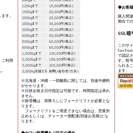
◆お客
します。
購入間違
都合での
SSL
このサ
GeoT
で認証
、ご利用
す。暗
られる
ん。
ます。
※北海道・沖縄・一部離島に関しては、別途中継料
がかかります。
※日祝を除き日付指定は可能です。時間指定は承れ
ません。
※除雪機は、荷降ろしにフォークリフトが必要とな
ります。
フォークリフトをご用意できない場合は、営業所
止めもしくは、チャーター便配達(別途お見積)とな
ります。
◆ヤマハ除雪機をご注文の場合