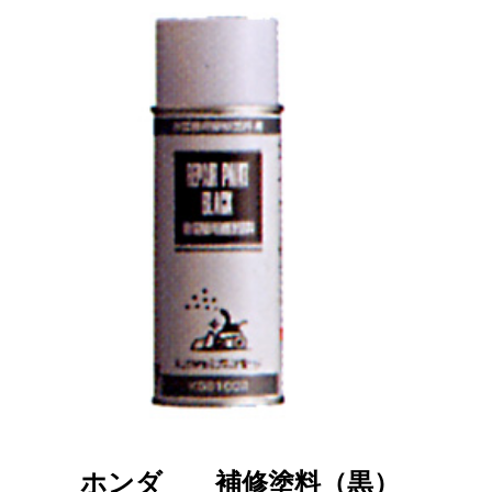
ホンダ
補修塗料（黒）