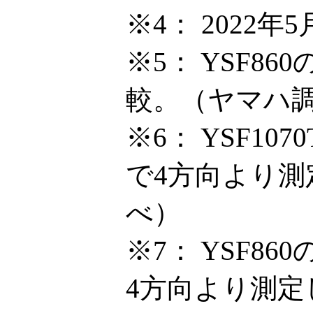
※4：
2022年
※5：
YSF86
較。（ヤマハ
※6：
YSF10
で4方向より
べ）
※7：
YSF8
4方向より測