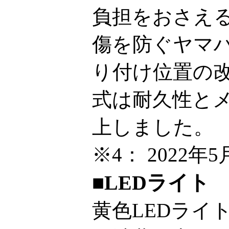
負担をおさえ
傷を防ぐヤマ
り付け位置の
式は耐久性と
上しました。
※4：
2022年
■LEDライト
黄色LEDライ