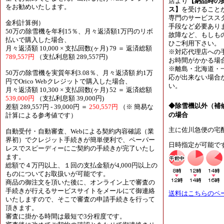
店より
【納品時の
をお勧めいたします。
ス】
を受けること
専門のサービスス
金利計算例）
手段など必要あり
50万の除雪機を年利15％、月々返済額1万円のリボ
故障など、もしも
払いで購入した場合、
ひご利用下さい。
月々返済額 10,000 × 支払回数(ヶ月) 79 ＝ 返済総額
※対応代理店への
789,557円
（支払利息額 289,557円)
お時間がかかる場
※離島・北海道・
50万の除雪機を実質年利3.08％、月々返済額 約1万
応が出来ない場合
円でOrico Webクレジットで購入した場合、
い。
月々返済額 10,300 × 支払回数(ヶ月) 52 ＝ 返済総額
539,000円
（支払利息額 39,000円)
◆除雪機以外（補
差額 289,557円 - 39,000円 ＝
250,557円
（※ 簡易な
の場合
計算による参考値です）
主に佐川急便の宅
自動受付・自動審査、Webによる契約内容確認（業
界初）でクレジット手続きが簡単便利で、ペーパー
日時指定が可能で
レスでスピーディーにご契約の手続きが完了いたし
ます。
総額で４万円以上、１回の支払金額が4,000円以上の
ものについてお取扱いが可能です。
商品の御注文を頂いた後に、オンライン上で審査の
手続きが行えるサービスサイトをメールにて御連絡
送料はこちらのペ
いたしますので、そこで審査の申請手続きを行って
頂きます。
審査に掛かる時間は最短で3分程度です。