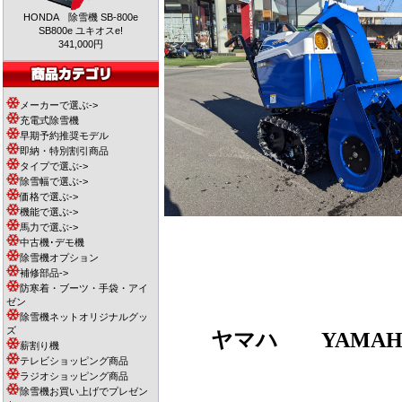
HONDA 除雪機 SB-800e
SB800e ユキオスe!
341,000円
メーカーで選ぶ->
充電式除雪機
早期予約推奨モデル
即納・特別割引商品
タイプで選ぶ->
除雪幅で選ぶ->
価格で選ぶ->
機能で選ぶ->
馬力で選ぶ->
中古機･デモ機
除雪機オプション
補修部品->
防寒着・ブーツ・手袋・アイ
ゼン
除雪機ネットオリジナルグッ
ズ
ヤマハ
YAMAHA
薪割り機
テレビショッピング商品
ラジオショッピング商品
除雪機お買い上げでプレゼン