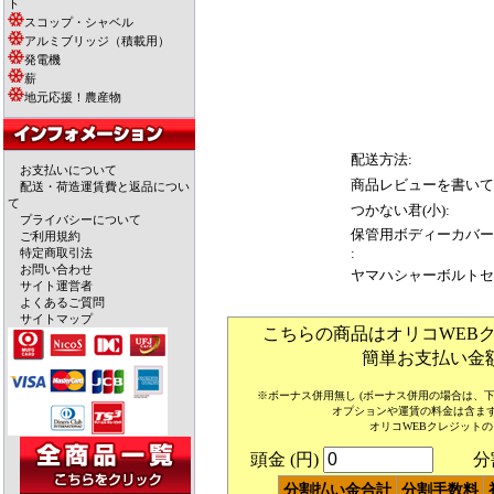
ト
スコップ・シャベル
アルミブリッジ（積載用）
発電機
薪
地元応援！農産物
配送方法:
お支払いについて
商品レビューを書いて
配送・荷造運賃費と返品につい
て
つかない君(小):
プライバシーについて
保管用ボディーカバー
ご利用規約
:
特定商取引法
お問い合わせ
ヤマハシャーボルトセ
サイト運営者
よくあるご質問
サイトマップ
こちらの商品はオリコWEB
簡単お支払い金
※ボーナス併用無し (ボーナス併用の場合は、
オプションや運賃の料金は含ま
オリコWEBクレジット
頭金 (円)
分割回
分割払い金合計
分割手数料