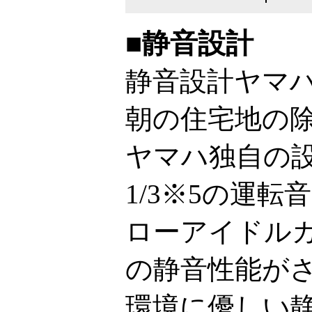
■静音設計
静音設計ヤマ
朝の住宅地の
ヤマハ独自の
1/3※5の運転
ローアイドル
の静音性能が
環境に優しい