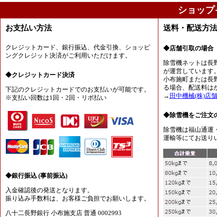
ショップ
お支払い方法
送料・配送方
クレジットカード、銀行振込、代金引換、ショッピ
◆店舗引取の場合
ングクレジット決済がご利用いただけます。
除雪機ネットは長
が運営しています
◆クレジットカード決済
小布施町または長
る場合、配送料は
下記のクレジットカードでのお支払いが可能です。
→
田中機械(株)店
※支払い回数は1回・2回・リボ払い
◆除雪機をご注文
除雪機は福山通運
運輸等にてお送り
◆銀行振込 (事前振込)
入金確認後の発送となります。
振り込み手数料は、お客様ご負担でお願いします。
八十二長野銀行 小布施支店 普通 0002993