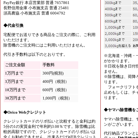
PayPay銀行 本店営業部 普通 7657861
長野信用金庫 小布施支店 普通 25481
須高農協 小布施支店 普通 6004792
◆代金引換
宅配便でお送りできる商品をご注文の際に、ご利用
いただけます。
除雪機のご注文時にはご利用いただけません。
代引き手数料は以下のとおりです。
※北海道・沖縄・
がかかります。
ご注文金額
手数料
※日祝を除き日付
ません。
1万円まで
300円(税別)
※除雪機は、荷降
3万円まで
400円（税別）
ります。
フォークリフトを
10万円まで
600円（税別）
止めもしくは、チャ
ります。
30万円まで
1,000円（税別）
◆ヤマハ除雪機を
◆Orico Webクレジット
ヤマハ除雪機は、
クレジットカードのリボ払いと比較すると金利は約
ンがございます。
5分の1の実質金利で年利約3.08％です。除雪機は比
較的高額ですので、クレジットカードのリボ払いは
代行納品プランと
全くお勧めできません。出来るだけWEBクレジット