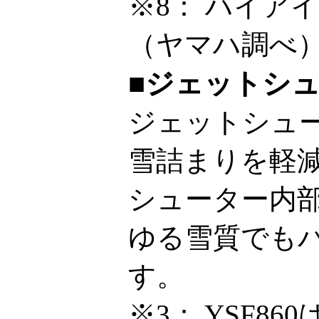
※8：
ハイアイ
（ヤマハ調べ
■ジェットシ
ジェットシュ
雪詰まりを軽
シューター内
ゆる雪質でも
す。
※3：
YSF8