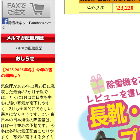
\23,220
\453,220
除雪機ネットFacebookペー
ジ
メルマガ配信履歴
【2025-2026年冬】今年の雪
の傾向は？
気象庁が2025年12月23日に発
表した最新の3か月予報で
は、とくに1月は西日本を中
心に強い寒気が南下しやす
く、2月も全国的に冬らしい
寒さになりそうです。 北・東
日本の日本海側の降雪量は、
ほぼ平年並みの予想です。 今
冬は冬型の気圧配置になりや
すく、寒気の南下するタイミ