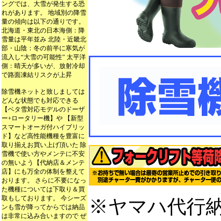
ングでは、大雪が発生する恐
れがあります。 地域別の降雪
量の傾向は以下の通りです。
北海道・東北の日本海側：降
雪量は平年並み 北陸・近畿北
部・山陰：冬の前半に寒気が
流入し“大雪の可能性” 太平洋
側：晴天が多いが、放射冷却
で路面凍結リスクが上昇
除雪機ネットと致しましては
どんな状態でも対応できる
【ベタ雪対応モデルのドーザ
ー+ロータリー機】や 【新型
スマートオーガ付ハイブリッ
ド】など高性能機種を豊富に
取り揃えお買い上げ頂いた 除
雪機で使い方やメンテに不安
の無いよう【代納店＆メンテ
店】にも万全の体制を整えて
おります。 さらに不要になっ
た機種については下取り＆買
取もしております。 今シーズ
※ヤマハ代行
ンも雪が降ってからでは納品
は非常に込み合いますので ぜ