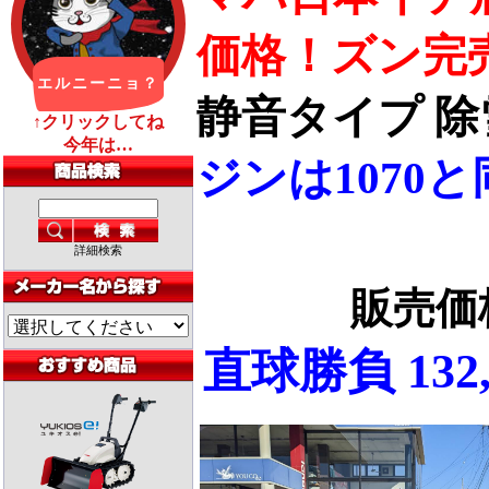
価格！ズン完
静音タイプ 除雪
ジンは1070と
詳細検索
販売
直球勝負 132,