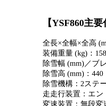
【YSF860主
全長×全幅×全高 (mm)
装備重量 (kg)：15
除雪幅 (mm)／ブ
除雪高 (mm)：440
除雪機構：2ステ
走走行装置：エン
変速装置：無段変速