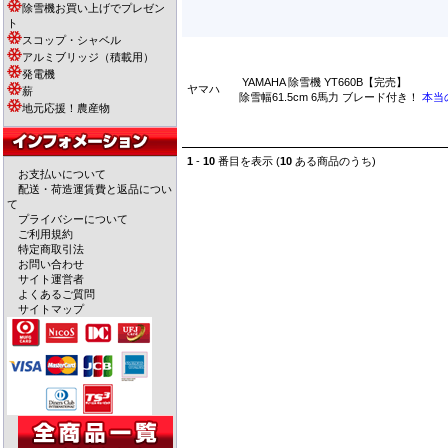
除雪機お買い上げでプレゼン
ト
スコップ・シャベル
アルミブリッジ（積載用）
発電機
YAMAHA 除雪機 YT660B【完売】
ヤマハ
薪
除雪幅61.5cm 6馬力 ブレード付き！
本当
地元応援！農産物
1
-
10
番目を表示 (
10
ある商品のうち)
お支払いについて
配送・荷造運賃費と返品につい
て
プライバシーについて
ご利用規約
特定商取引法
お問い合わせ
サイト運営者
よくあるご質問
サイトマップ