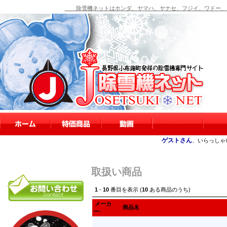
除雪機ネットはホンダ、ヤマハ、ヤナセ、フジイ、ワドー、シ
ゲストさん
、いらっしゃ
取扱い商品
1
-
10
番目を表示 (
10
ある商品のうち)
メーカ
商品名
ー-