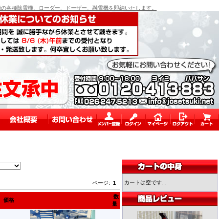
の各種除雪機、ローダー、ドーザー、融雪機を即納いたします。
カートは空です...
ページ:
1
数
価格
量