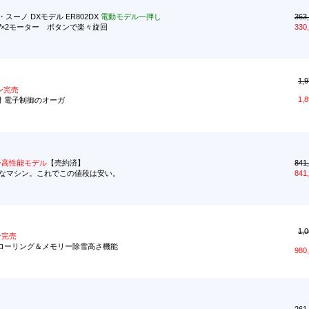
オ・スーノ DXモデル ER802DX
電動モデル一押し
363
0W×2モーター ボタンで楽々旋回
330
1,9
ン完売
1,8
ガ付 電子制御のオーガ
ー高性能モデル
【売約済】
841
ストパなマシン。これでこの値段は安い。
841
1,0
ン完売
 オーガローリング＆メモリー除雪高さ機能
980