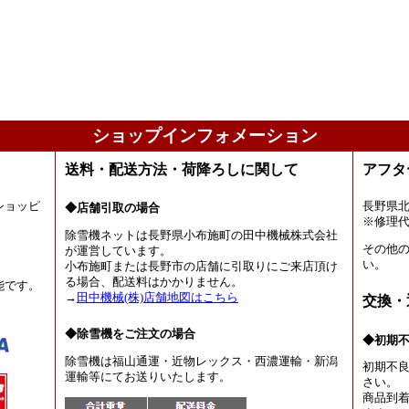
ショップインフォメーション
送料・配送方法・荷降ろしに関して
アフタ
ショッピ
長野県
◆店舗引取の場合
。
※修理
除雪機ネットは長野県小布施町の田中機械株式会社
その他
が運営しています。
い。
小布施町または長野市の店舗に引取りにご来店頂け
る場合、配送料はかかりません。
能です。
→
田中機械(株)店舗地図はこちら
交換・
◆除雪機をご注文の場合
◆初期
除雪機は福山通運・近物レックス・西濃運輸・新潟
初期不
運輸等にてお送りいたします。
さい。
商品到着