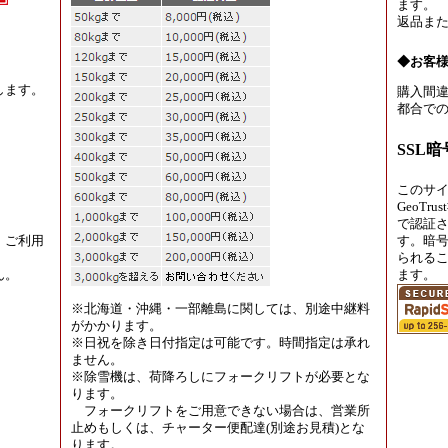
ます。
返品ま
◆お客
します。
購入間違
都合での
SSL
このサ
GeoT
で認証
、ご利用
す。暗
られる
ん。
ます。
※北海道・沖縄・一部離島に関しては、別途中継料
がかかります。
※日祝を除き日付指定は可能です。時間指定は承れ
ません。
※除雪機は、荷降ろしにフォークリフトが必要とな
ります。
フォークリフトをご用意できない場合は、営業所
止めもしくは、チャーター便配達(別途お見積)とな
ります。