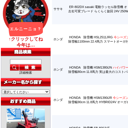
ER-802DX sasaki 電動ラッセル除雪機 
ササキ
左右可変ブレード らくらく旋回 24V 25
HONDA 除雪機 HSL2511JRG
今シーズ
ホンダ
除雪幅1100mm 22.4馬力 スマートオー
HONDA 除雪機 HSM1380iJN
ハイパワ
ホンダ
除雪幅80cm 11.8馬力 実は最大のコ
詳細検索
HONDA 除雪機 HSM1390iJR
今シーズ
ホンダ
除雪幅90cm 11.8馬力 HYBRID24V