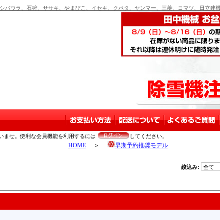
バウラ、石狩、ササキ、やまびこ、イセキ、クボタ、ヤンマー、三菱、コマツ、日立建機
いませ。便利な会員機能を利用するには
してください。
HOME
＞
早期予約推奨モデル
絞込み: