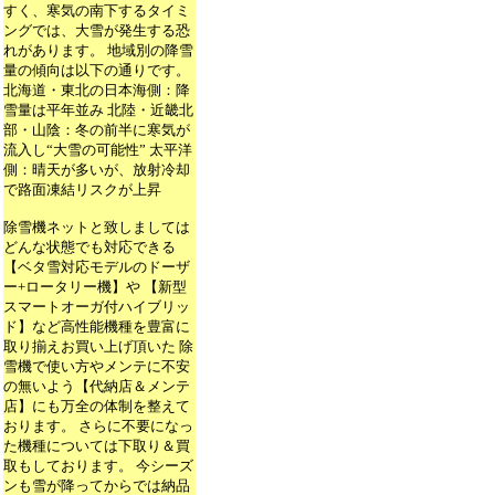
すく、寒気の南下するタイミ
ングでは、大雪が発生する恐
れがあります。 地域別の降雪
量の傾向は以下の通りです。
北海道・東北の日本海側：降
雪量は平年並み 北陸・近畿北
部・山陰：冬の前半に寒気が
流入し“大雪の可能性” 太平洋
側：晴天が多いが、放射冷却
で路面凍結リスクが上昇
除雪機ネットと致しましては
どんな状態でも対応できる
【ベタ雪対応モデルのドーザ
ー+ロータリー機】や 【新型
スマートオーガ付ハイブリッ
ド】など高性能機種を豊富に
取り揃えお買い上げ頂いた 除
雪機で使い方やメンテに不安
の無いよう【代納店＆メンテ
店】にも万全の体制を整えて
おります。 さらに不要になっ
た機種については下取り＆買
取もしております。 今シーズ
ンも雪が降ってからでは納品