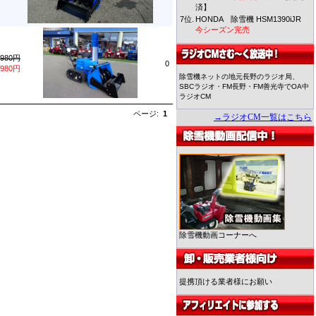
済】
7位.
HONDA 除雪機 HSM1390iJR
今シーズン完売
,980円
0
,980円
除雪機ネットの地元長野のラジオ局、
SBCラジオ・FM長野・FM善光寺でOA中
ラジオCM
ページ:
1
→ラジオCM一覧はこちら
除雪機動画コーナーへ
提携頂ける業者様にお願い