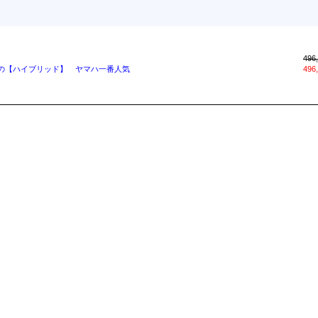
496
の【ハイブリッド】 ヤマハ一番人気
496