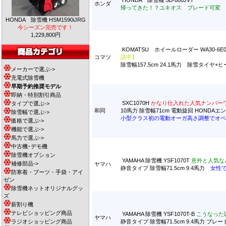
HONDA 除雪機 SB-800JVT
ホンダ
帰ってきた！？ユキオス ブレード可変
HONDA 除雪機 HSM1590iJRG
今シーズン完売です！
1,229,800円
KOMATSU ホイールローダー WA30-
コマツ
談中】
除雪幅157.5cm 24.1馬力 除雪タイ
メーカーで選ぶ->
充電式除雪機
早期予約推奨モデル
即納・特別割引商品
SXC1070H
かなり仕入れた人気ナンバー
タイプで選ぶ->
和同
10馬力 除雪幅71cm 電動旋回 HONDA
除雪幅で選ぶ->
小型クラス初の電動オーガ高さ調整でオペ
価格で選ぶ->
機能で選ぶ->
馬力で選ぶ->
中古機･デモ機
除雪機オプション
YAMAHA 除雪機 YSF1070T
意外と人気な
補修部品->
ヤマハ
静音タイプ 除雪幅71.5cm 9.4馬力
女性
防寒着・ブーツ・手袋・アイ
ゼン
除雪機ネットオリジナルグッ
ズ
薪割り機
テレビショッピング商品
YAMAHA 除雪機 YSF1070T-B
こうなった
ヤマハ
ラジオショッピング商品
静音タイプ 除雪幅71.5cm 9.4馬力 ブ