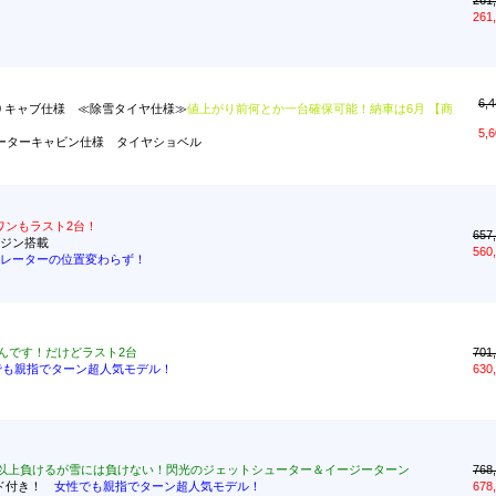
261
261
6,4
6E0 キャブ仕様 ≪除雪タイヤ仕様≫
値上がり前何とか一台確保可能！納車は6月 【商
5,6
ヤ+ヒーターキャビン仕様 タイヤショベル
ワンもラスト2台！
657
エンジン搭載
560
レーターの位置変わらず！
んです！だけどラスト2台
701
でも親指でターン超人気モデル！
630
以上負けるが雪には負けない！閃光のジェットシューター＆イージーターン
768
レード付き！
女性でも親指でターン超人気モデル！
678