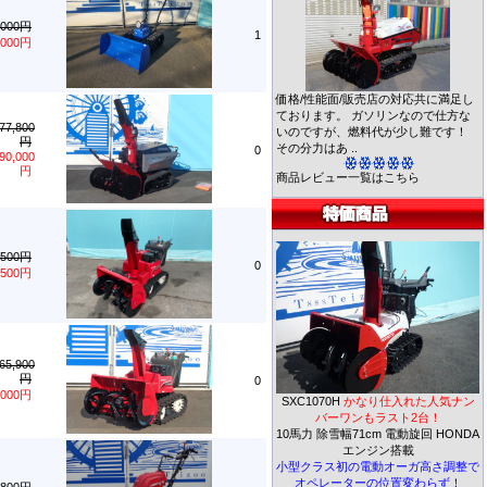
,000円
1
,000円
価格/性能面/販売店の対応共に満足し
ております。 ガソリンなので仕方な
77,800
いのですが、燃料代が少し難です！
円
その分力はあ ..
0
90,000
円
商品レビュー一覧はこちら
,500円
0
,500円
65,900
円
0
,000円
SXC1070H
かなり仕入れた人気ナン
バーワンもラスト2台！
10馬力 除雪幅71cm 電動旋回 HONDA
エンジン搭載
小型クラス初の電動オーガ高さ調整で
オペレーターの位置変わらず！