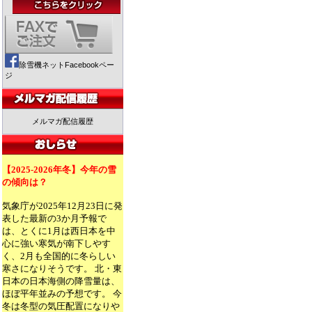
除雪機ネットFacebookペー
ジ
メルマガ配信履歴
【2025-2026年冬】今年の雪
の傾向は？
気象庁が2025年12月23日に発
表した最新の3か月予報で
は、とくに1月は西日本を中
心に強い寒気が南下しやす
く、2月も全国的に冬らしい
寒さになりそうです。 北・東
日本の日本海側の降雪量は、
ほぼ平年並みの予想です。 今
冬は冬型の気圧配置になりや