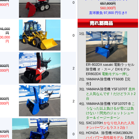
,800円
0
657,800円
,800円
560,000円
直球勝負 97,800 円引き!!
46,000
円
1位.
0
00,000
円
ER-802DX sasaki 電動ラッセル
,800円
2
除雪機 オ・スーノ DXモデル
,000円
ER802DX
電動モデル一押し
2位.
YAMAHA 除雪機 YT660B【完
売】
3位.
YAMAHA 除雪機 YSF1070T
意外
と人気なんです！だけどラスト2
台
,800円
2
,000円
4位.
YAMAHA 除雪機 YSF1070T-B
こ
うなった以上負けるが雪には負
けない！閃光のジェットシュー
ター＆イージーターン
5位.
SXC1070H
かなり仕入れた人気
ナンバーワンもラスト2台！
,670円
6位.
HONDA 除雪機 HSM1380iJN
0
,000円
ハイパワー高性能モデル
【売約