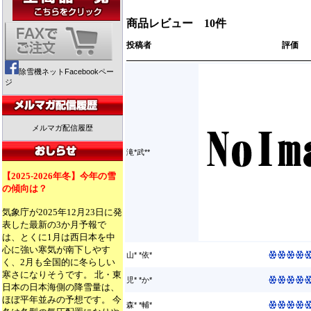
商品レビュー 10件
投稿者
評価
除雪機ネットFacebookペー
ジ
メルマガ配信履歴
滝*武**
【2025-2026年冬】今年の雪
の傾向は？
気象庁が2025年12月23日に発
表した最新の3か月予報で
は、とくに1月は西日本を中
心に強い寒気が南下しやす
山* *依*
く、2月も全国的に冬らしい
寒さになりそうです。 北・東
児* *か*
日本の日本海側の降雪量は、
ほぼ平年並みの予想です。 今
森* *輔*