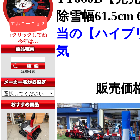
除雪幅61.5c
当の【ハイブ
気
詳細検索
販売