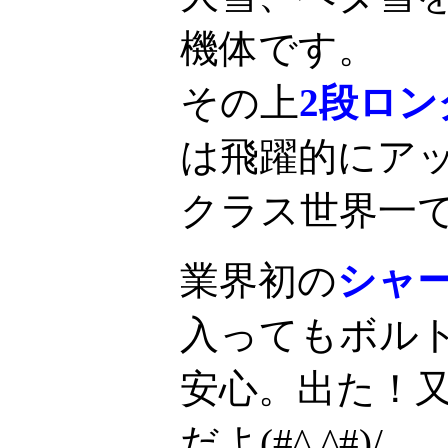
機体です。
その上
2段ロ
は飛躍的にア
クラス世界一
業界初の
シャ
入ってもボル
安心。出た！
だよ(#^.^#)/