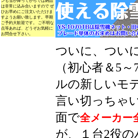
ンも雪が降ってからでは納品
は非常に込み合いますので ぜ
ひお早めにご注文いただけま
すようお願い致します。早期
ご予約大歓迎です。 ご不明な
点等あれば、どうぞお気軽に
お問合せ下さい。
ついに、つい
（初心者＆5～
ルの新しいモ
言い切っちゃ
面で
全メーカー
が、１台2役