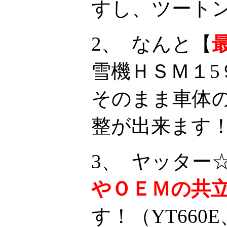
すし、ツート
2、 なんと【
雪機ＨＳＭ１5
そのまま車体
整が出来ます
3、 ヤッター
やＯＥＭの共
す！（YT660E