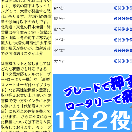
冬は冬型の気圧配置になりや
すく、寒気の南下するタイミ
森* *志*
ングでは、大雪が発生する恐
れがあります。 地域別の降雪
髙* *作*
量の傾向は以下の通りです。
北海道・東北の日本海側：降
渡* *弘*
雪量は平年並み 北陸・近畿北
部・山陰：冬の前半に寒気が
中* *祥*
流入し“大雪の可能性” 太平洋
側：晴天が多いが、放射冷却
小* *文*
で路面凍結リスクが上昇
大* *行*
除雪機ネットと致しましては
どんな状態でも対応できる
【ベタ雪対応モデルのドーザ
ー+ロータリー機】や 【新型
スマートオーガ付ハイブリッ
ド】など高性能機種を豊富に
取り揃えお買い上げ頂いた 除
雪機で使い方やメンテに不安
の無いよう【代納店＆メンテ
店】にも万全の体制を整えて
おります。 さらに不要になっ
た機種については下取り＆買
取もしております。 今シーズ