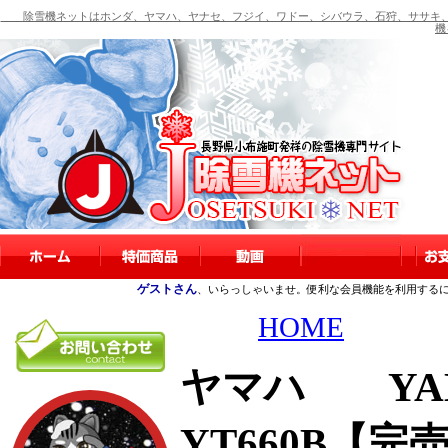
除雪機ネットはホンダ、ヤマハ、ヤナセ、フジイ、ワドー、シバウラ、石狩、ササキ、
機
ゲストさん
、いらっしゃいませ。便利な会員機能を利用する
HOME
ヤマハ YAM
YT660B【完