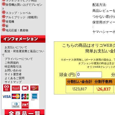
ラジオショッピング商品
配送方法:
除雪機お買い上げでプレゼン
ト
商品レビューを
スコップ・シャベル
つかない君(小)
アルミブリッジ（積載用）
発電機
保管用ボディ
薪
:
地元応援！農産物
ヤマハシャーボ
こちらの商品はオリコWEB
お支払いについて
簡単お支払い金
配送・荷造運賃費と返品につい
て
プライバシーについて
※ボーナス併用無し (ボーナス併用の場合は
ご利用規約
オプションや運賃の料金は含ま
特定商取引法
オリコWEBクレジット
お問い合わせ
頭金 (円)
分割
サイト運営者
よくあるご質問
分割払い金合計
分割手数料
サイトマップ
\26,837
\523,817