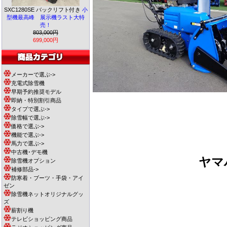
SXC1280SE バックリフト付き
小
型機最高峰 展示機ラスト大特
売！
803,000円
699,000円
メーカーで選ぶ->
充電式除雪機
早期予約推奨モデル
即納・特別割引商品
タイプで選ぶ->
除雪幅で選ぶ->
価格で選ぶ->
機能で選ぶ->
馬力で選ぶ->
中古機･デモ機
ヤ
除雪機オプション
補修部品->
防寒着・ブーツ・手袋・アイ
ゼン
除雪機ネットオリジナルグッ
ズ
薪割り機
テレビショッピング商品