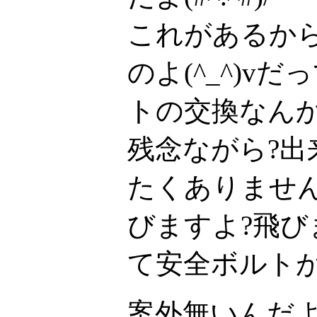
これがあるか
のよ(^_^)v
トの交換なん
残念ながら?
たくありませ
びますよ?飛
て安全ボルトが(
案外無いんだ