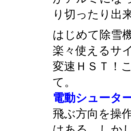
り切ったり出
はじめて除雪
楽々使えるサ
変速ＨＳＴ！
て。
電動シュータ
飛ぶ方向を操
はある。しか