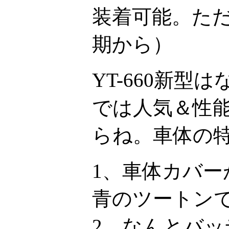
装着可能。た
期から）
YT-660新
では人気＆性
らね。車体の特
1、車体カバ
青のツートン
2、なんとバ