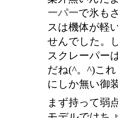
ーパー
で氷も
スは機体が軽
せんでした。
スクレーパー
だね(^。^)
にしか無い御
まず持って弱
モデルではち