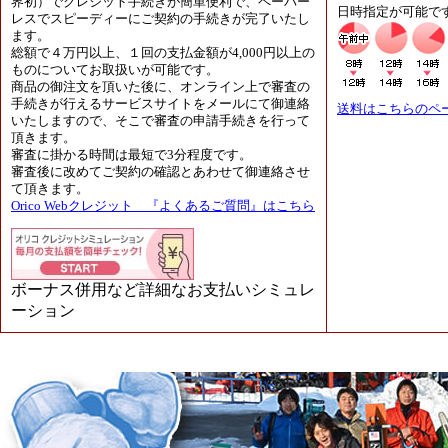
界初）でクレジット手続きが簡単便利で、ペーパー
日時指定が可能で
レスでスピーディーにご契約の手続きが完了いたし
ます。
総額で４万円以上、１回の支払金額が4,000円以上の
ものについてお取扱いが可能です。
商品の御注文を頂いた後に、オンライン上で審査の
手続きが行えるサービスサイトをメールにて御連絡
送料はこちらのペ
いたしますので、そこで審査の申請手続きを行って
頂きます。
審査に掛かる時間は最短で3分程度です。
審査後に改めてご契約の確認とあわせて御連絡させ
て頂きます。
Orico Webクレジット 『よくあるご質問』はこちら
ボーナス併用など詳細なお支払いシミュレ
ーション