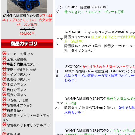
ホン
HONDA 除雪機 SB-800JVT
ダ
帰ってきた！？ユキオス ブレード可変
YAMAHA 除雪機 YSF860
ヤマハ日
本イチ店だからこその一点突破価
格！ズン完売
562,100円
KOMATSU ホイールローダー WA30-6E0 
430,000円
除雪タイヤ仕様≫
値上がり前何とか一台確保可
コマ
月 【商談中】
ツ
除雪幅157.5cm 24.1馬力 除雪タイヤ+ヒー
様 タイヤショベル
メーカーで選ぶ->
充電式除雪機
早期予約推奨モデル
SXC1070H
かなり仕入れた人気ナンバーワンも
即納・特別割引商品
和
10馬力 除雪幅71cm 電動旋回 HONDAエンジ
タイプで選ぶ->
同
小型クラス初の電動オーガ高さ調整でオペレー
除雪幅で選ぶ->
わらず！
価格で選ぶ->
機能で選ぶ->
馬力で選ぶ->
YAMAHA 除雪機 YSF1070T
意外と人気なんで
中古機･デモ機
ヤマ
スト2台
除雪機オプション
ハ
静音タイプ 除雪幅71.5cm 9.4馬力
女性でも親
補修部品->
人気モデル！
防寒着・ブーツ・手袋・アイ
ゼン
除雪機ネットオリジナルグッ
ズ
YAMAHA 除雪機 YSF1070T-B
こうなった以上
薪割り機