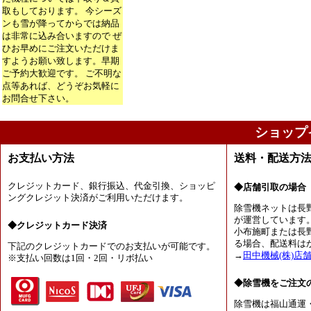
取もしております。 今シーズ
ンも雪が降ってからでは納品
は非常に込み合いますので ぜ
ひお早めにご注文いただけま
すようお願い致します。早期
ご予約大歓迎です。 ご不明な
点等あれば、どうぞお気軽に
お問合せ下さい。
ショップ
お支払い方法
送料・配送方
クレジットカード、銀行振込、代金引換、ショッピ
◆店舗引取の場合
ングクレジット決済がご利用いただけます。
除雪機ネットは長
が運営しています
◆クレジットカード決済
小布施町または長
る場合、配送料は
下記のクレジットカードでのお支払いが可能です。
→
田中機械(株)店
※支払い回数は1回・2回・リボ払い
◆除雪機をご注文
除雪機は福山通運