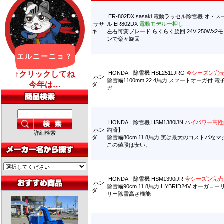
ER-802DX sasaki 電動ラッセル除雪機 オ・
ササ
ル ER802DX
電動モデル一押し
キ
左右可変ブレード らくらく旋回 24V 250W×
ンで楽々旋回
HONDA 除雪機 HSL2511JRG
今シーズン完
ホン
除雪幅1100mm 22.4馬力 スマートオーガ付 
ダ
ガ
HONDA 除雪機 HSM1380iJN
ハイパワー高性
ホン
約済】
詳細検索
ダ
除雪幅80cm 11.8馬力 実は最大のコストパな
この値段は安い。
HONDA 除雪機 HSM1390iJR
今シーズン完売
ホン
除雪幅90cm 11.8馬力 HYBRID24V オーガ
ダ
リー除雪高さ機能