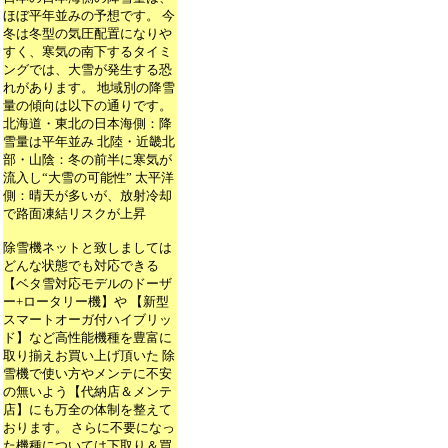
ほぼ平年並みの予想です。 今
冬は冬型の気圧配置になりや
すく、寒気の南下するタイミ
ングでは、大雪が発生する恐
れがあります。 地域別の降雪
量の傾向は以下の通りです。
北海道・東北の日本海側：降
雪量は平年並み 北陸・近畿北
部・山陰：冬の前半に寒気が
流入し“大雪の可能性” 太平洋
側：晴天が多いが、放射冷却
で路面凍結リスクが上昇
除雪機ネットと致しましては
どんな状態でも対応できる
【ベタ雪対応モデルのドーザ
ー+ロータリー機】や 【新型
スマートオーガ付ハイブリッ
ド】など高性能機種を豊富に
取り揃えお買い上げ頂いた 除
雪機で使い方やメンテに不安
の無いよう【代納店＆メンテ
店】にも万全の体制を整えて
おります。 さらに不要になっ
た機種については下取り＆買