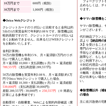
フォークリフトを
10万円まで
600円（税別）
止めもしくは、チャ
ります。
30万円まで
1,000円（税別）
◆ヤマハ除雪機を
◆Orico Webクレジット
ヤマハ除雪機は、
クレジットカードのリボ払いと比較すると金利は約
ンがございます。
5分の1の実質金利で年利約3.08％です。除雪機は比
較的高額ですので、クレジットカードのリボ払いは
代行納品プランと
全くお勧めできません。出来るだけWEBクレジット
店より
【納品時の
をお勧めいたします。
ス】
を受けること
専門のサービスス
金利計算例）
手段など必要あり
50万の除雪機を年利15％、月々返済額1万円のリボ
故障など、もしも
払いで購入した場合、
ひご利用下さい。
月々返済額 10,000 × 支払回数(ヶ月) 79 ＝ 返済総額
※対応代理店への
789,557円
（支払利息額 289,557円)
お時間がかかる場
※離島・北海道・
50万の除雪機を実質年利3.08％、月々返済額 約1万
応が出来ない場合
円でOrico Webクレジットで購入した場合、
い。
月々返済額 10,300 × 支払回数(ヶ月) 52 ＝ 返済総額
539,000円
（支払利息額 39,000円)
◆除雪機以外（補
差額 289,557円 - 39,000円 ＝
250,557円
（※ 簡易な
の場合
計算による参考値です）
主に佐川急便の宅
自動受付・自動審査、Webによる契約内容確認（業