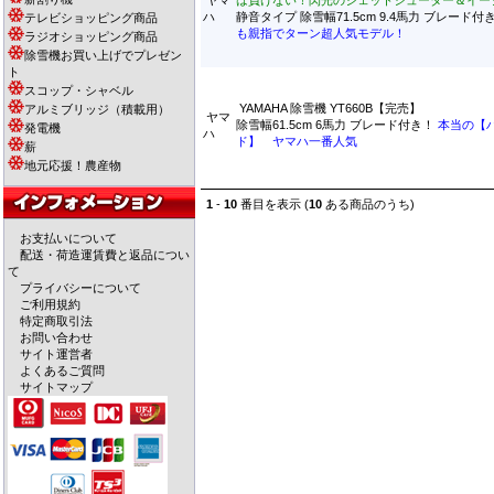
ヤマ
は負けない！閃光のジェットシューター＆イー
ハ
静音タイプ 除雪幅71.5cm 9.4馬力 ブレード
テレビショッピング商品
も親指でターン超人気モデル！
ラジオショッピング商品
除雪機お買い上げでプレゼン
ト
スコップ・シャベル
YAMAHA 除雪機 YT660B【完売】
アルミブリッジ（積載用）
ヤマ
除雪幅61.5cm 6馬力 ブレード付き！
本当の【
発電機
ハ
ド】 ヤマハ一番人気
薪
地元応援！農産物
1
-
10
番目を表示 (
10
ある商品のうち)
お支払いについて
配送・荷造運賃費と返品につい
て
プライバシーについて
ご利用規約
特定商取引法
お問い合わせ
サイト運営者
よくあるご質問
サイトマップ