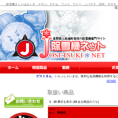
除雪機ネットはホンダ、ヤマハ、ヤナセ、フジイ、ワドー、シバウラ、石狩、ササキ、
機
ゲストさん
、いらっしゃいませ。便利な会員機能を利用する
HOME
取扱い商品
1
-
10
番目を表示 (
10
ある商品のうち)
メー
商品名
カー
+