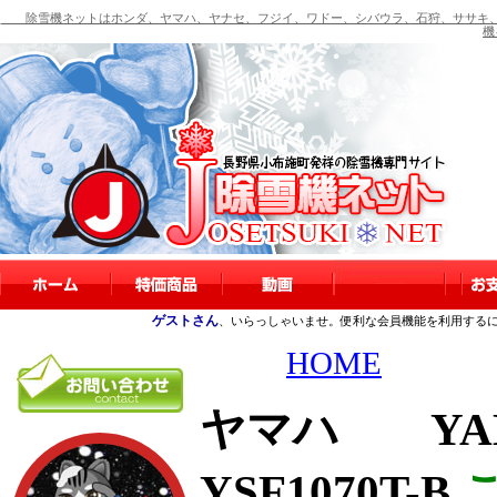
除雪機ネットはホンダ、ヤマハ、ヤナセ、フジイ、ワドー、シバウラ、石狩、ササキ、
機
ゲストさん
、いらっしゃいませ。便利な会員機能を利用する
HOME
ヤマハ YAM
YSF1070T-B