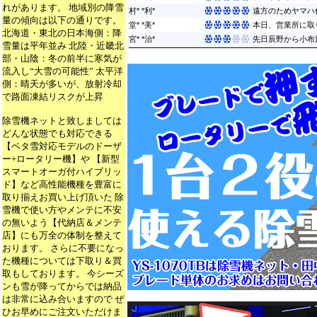
れがあります。 地域別の降雪
村* *利*
遠方のためヤマハ
量の傾向は以下の通りです。
堂* *美*
本日、営業所に取
北海道・東北の日本海側：降
宮* *治*
先日辰野から小布
雪量は平年並み 北陸・近畿北
部・山陰：冬の前半に寒気が
流入し“大雪の可能性” 太平洋
側：晴天が多いが、放射冷却
で路面凍結リスクが上昇
除雪機ネットと致しましては
どんな状態でも対応できる
【ベタ雪対応モデルのドーザ
ー+ロータリー機】や 【新型
スマートオーガ付ハイブリッ
ド】など高性能機種を豊富に
取り揃えお買い上げ頂いた 除
雪機で使い方やメンテに不安
の無いよう【代納店＆メンテ
店】にも万全の体制を整えて
おります。 さらに不要になっ
た機種については下取り＆買
取もしております。 今シーズ
ンも雪が降ってからでは納品
は非常に込み合いますので ぜ
ひお早めにご注文いただけま