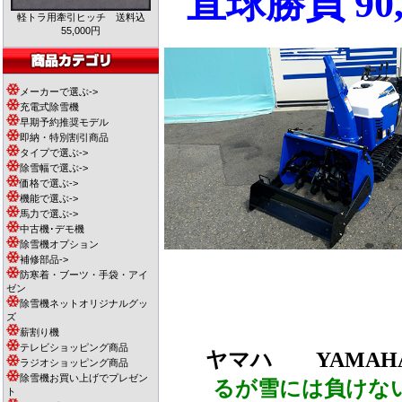
直球勝負 90,
軽トラ用牽引ヒッチ 送料込
55,000円
メーカーで選ぶ->
充電式除雪機
早期予約推奨モデル
即納・特別割引商品
タイプで選ぶ->
除雪幅で選ぶ->
価格で選ぶ->
機能で選ぶ->
馬力で選ぶ->
中古機･デモ機
除雪機オプション
補修部品->
防寒着・ブーツ・手袋・アイ
ゼン
除雪機ネットオリジナルグッ
ズ
薪割り機
テレビショッピング商品
ヤマハ
YAMAHA 
ラジオショッピング商品
除雪機お買い上げでプレゼン
るが雪には負けな
ト