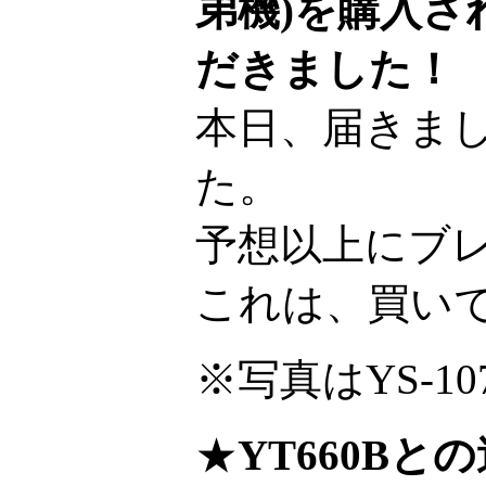
弟機)を購入さ
だきました！
本日、届きま
た。
予想以上にブ
これは、買いで
※写真はYS-1
★
YT660Bと