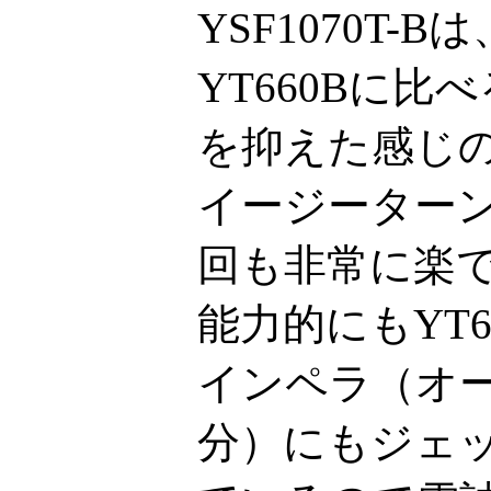
YSF1070T
YT660Bに
を抑えた感じ
イージーター
回も非常に楽
能力的にもYT
インペラ（オ
分）にもジェ