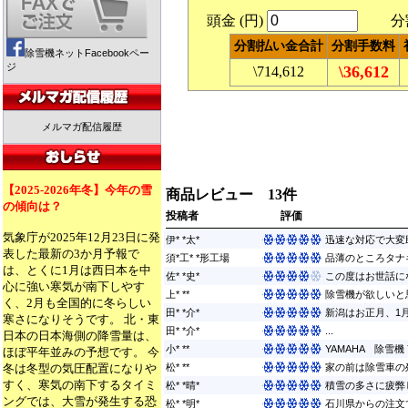
頭金 (円)
分割回
分割払い金合計
分割手数料
除雪機ネットFacebookペー
ジ
\36,612
\714,612
メルマガ配信履歴
【2025-2026年冬】今年の雪
商品レビュー 13件
の傾向は？
投稿者
評価
気象庁が2025年12月23日に発
伊* *太*
迅速な対応で大変
表した最新の3か月予報で
須*工* *形工場
品薄のところタナ
は、とくに1月は西日本を中
佐* *史*
この度はお世話にな
心に強い寒気が南下しやす
上* **
除雪機が欲しいと
く、2月も全国的に冬らしい
田* *介*
新潟はお正月、1月
寒さになりそうです。 北・東
田* *介*
...
日本の日本海側の降雪量は、
小* **
YAMAHA 除雪機
ほぼ平年並みの予想です。 今
冬は冬型の気圧配置になりや
松* **
家の前は除雪車の
すく、寒気の南下するタイミ
松* *晴*
積雪の多さに疲弊
ングでは、大雪が発生する恐
松* *明*
石川県からの注文