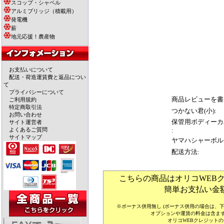
スコップ・シャベル
アルミブリッジ（積載用）
発電機
薪
地元応援！農産物
お支払いについて
配送・荷造運賃費と返品につい
て
プライバシーについて
商品レビューを書
ご利用規約
特定商取引法
つかない君(小):
お問い合わせ
保管用ボディーカ
サイト運営者
よくあるご質問
:
サイトマップ
ヤマハシャーボル
配送方法:
こちらの商品はオリコWEB
簡単お支払い金
※ボーナス併用無し (ボーナス併用の場合は、
オプションや運賃の料金は含ま
オリコWEBクレジット