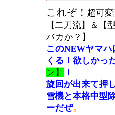
これぞ！
超可変
【二刀流】＆【型式
バカか？】
このNEWヤマ
くる！欲しかった
ン】
！
旋回が出来て押し
雪機と本格中型
ーだぜ
。