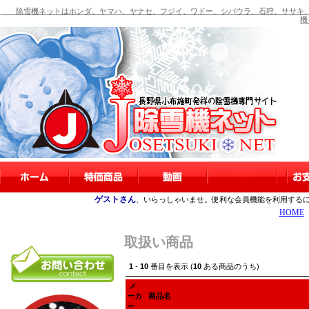
除雪機ネットはホンダ、ヤマハ、ヤナセ、フジイ、ワドー、シバウラ、石狩、ササキ、
機
ゲストさん
、いらっしゃいませ。便利な会員機能を利用する
HOME
取扱い商品
1
-
10
番目を表示 (
10
ある商品のうち)
メ
ーカ
商品名
ー