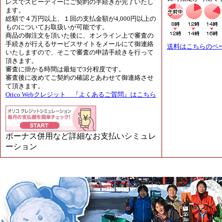
レスでスピーディーにご契約の手続きが完了いたし
ます。
総額で４万円以上、１回の支払金額が4,000円以上の
ものについてお取扱いが可能です。
商品の御注文を頂いた後に、オンライン上で審査の
手続きが行えるサービスサイトをメールにて御連絡
送料はこちらのペ
いたしますので、そこで審査の申請手続きを行って
頂きます。
審査に掛かる時間は最短で3分程度です。
審査後に改めてご契約の確認とあわせて御連絡させ
て頂きます。
Orico Webクレジット 『よくあるご質問』はこちら
ボーナス併用など詳細なお支払いシミュレ
ーション