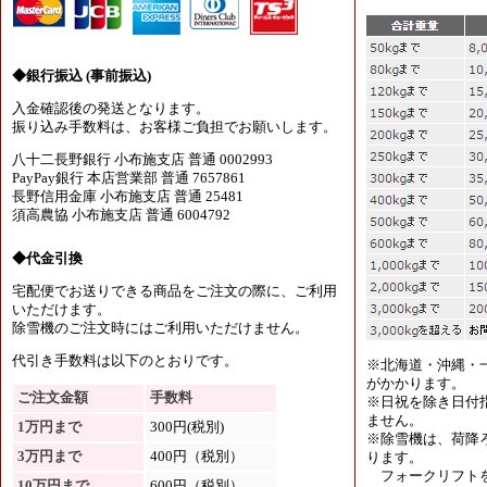
◆銀行振込 (事前振込)
入金確認後の発送となります。
振り込み手数料は、お客様ご負担でお願いします。
八十二長野銀行 小布施支店 普通 0002993
PayPay銀行 本店営業部 普通 7657861
長野信用金庫 小布施支店 普通 25481
須高農協 小布施支店 普通 6004792
◆代金引換
宅配便でお送りできる商品をご注文の際に、ご利用
いただけます。
除雪機のご注文時にはご利用いただけません。
代引き手数料は以下のとおりです。
※北海道・沖縄・
がかかります。
ご注文金額
手数料
※日祝を除き日付
ません。
1万円まで
300円(税別)
※除雪機は、荷降
3万円まで
400円（税別）
ります。
フォークリフトを
10万円まで
600円（税別）