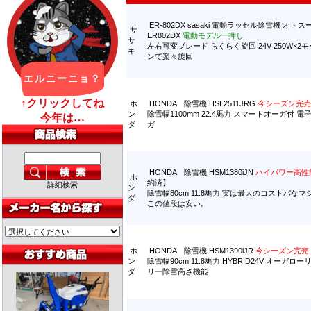
ER-802DX sasaki 電動ラッセル除雪機 オ・
サ
ER802DX
電動モデル一押し
サ
左右可変ブレード らくらく旋回 24V 250W×2
キ
ンで楽々旋回
ホ
HONDA 除雪機 HSL2511JRG
今シーズン完売
ン
除雪幅1100mm 22.4馬力 スマートオーガ付 
ダ
ガ
HONDA 除雪機 HSM1380iJN
ハイパワー高性
ホ
約済】
詳細検索
ン
除雪幅80cm 11.8馬力 実は最大のコストパな
ダ
この値段は安い。
ホ
HONDA 除雪機 HSM1390iJR
今シーズン完売
ン
除雪幅90cm 11.8馬力 HYBRID24V オーガロ
ダ
リー除雪高さ機能