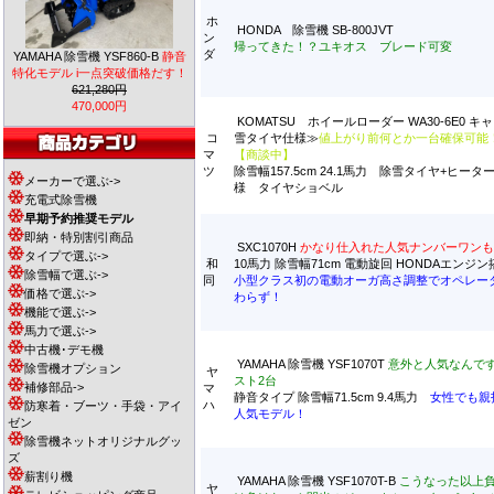
ホ
HONDA 除雪機 SB-800JVT
ン
帰ってきた！？ユキオス ブレード可変
ダ
YAMAHA 除雪機 YSF860-B
静音
特化モデル i一点突破価格だす！
621,280円
470,000円
KOMATSU ホイールローダー WA30-6E0 
コ
雪タイヤ仕様≫
値上がり前何とか一台確保可能
マ
【商談中】
ツ
除雪幅157.5cm 24.1馬力 除雪タイヤ+ヒー
メーカーで選ぶ->
様 タイヤショベル
充電式除雪機
早期予約推奨モデル
即納・特別割引商品
SXC1070H
かなり仕入れた人気ナンバーワンも
タイプで選ぶ->
和
10馬力 除雪幅71cm 電動旋回 HONDAエンジン
除雪幅で選ぶ->
同
小型クラス初の電動オーガ高さ調整でオペレー
価格で選ぶ->
わらず！
機能で選ぶ->
馬力で選ぶ->
中古機･デモ機
YAMAHA 除雪機 YSF1070T
意外と人気なんで
除雪機オプション
ヤ
スト2台
補修部品->
マ
静音タイプ 除雪幅71.5cm 9.4馬力
女性でも親
ハ
防寒着・ブーツ・手袋・アイ
人気モデル！
ゼン
除雪機ネットオリジナルグッ
ズ
薪割り機
YAMAHA 除雪機 YSF1070T-B
こうなった以上
ヤ