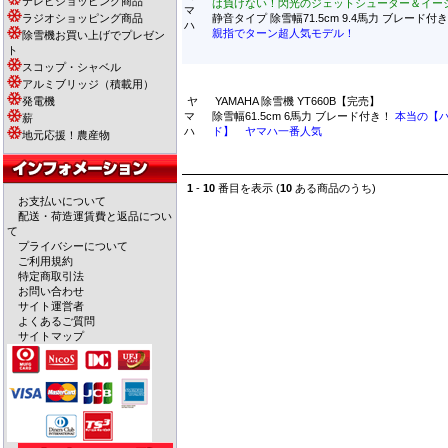
テレビショッピング商品
は負けない！閃光のジェットシューター＆イー
マ
ラジオショッピング商品
静音タイプ 除雪幅71.5cm 9.4馬力 ブレード
ハ
親指でターン超人気モデル！
除雪機お買い上げでプレゼン
ト
スコップ・シャベル
アルミブリッジ（積載用）
発電機
ヤ
YAMAHA 除雪機 YT660B【完売】
マ
除雪幅61.5cm 6馬力 ブレード付き！
本当の【
薪
ハ
ド】 ヤマハ一番人気
地元応援！農産物
1
-
10
番目を表示 (
10
ある商品のうち)
お支払いについて
配送・荷造運賃費と返品につい
て
プライバシーについて
ご利用規約
特定商取引法
お問い合わせ
サイト運営者
よくあるご質問
サイトマップ