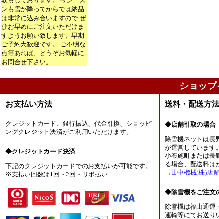
取もしております。 今シーズ
ンも雪が降ってからでは納品
は非常に込み合いますので ぜ
ひお早めにご注文いただけま
すようお願い致します。早期
ご予約大歓迎です。 ご不明な
点等あれば、どうぞお気軽に
お問合せ下さい。
ショップ
お支払い方法
送料・配送方
クレジットカード、銀行振込、代金引換、ショッピ
◆店舗引取の場合
ングクレジット決済がご利用いただけます。
除雪機ネットは長
が運営しています
◆クレジットカード決済
小布施町または長
る場合、配送料は
下記のクレジットカードでのお支払いが可能です。
→
田中機械(株)店
※支払い回数は1回・2回・リボ払い
◆除雪機をご注文
除雪機は福山通運
運輸等にてお送り