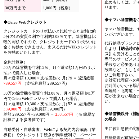
止めもしくは、チャ
ります。
30万円まで
1,000円（税別）
◆ヤマハ除雪機を
◆Orico Webクレジット
ヤマハ除雪機は、
クレジットカードのリボ払いと比較すると金利は約
ンがございます。
5分の1の実質金利で年利約3.08％です。除雪機は比
較的高額ですので、クレジットカードのリボ払いは
代行納品プランと
全くお勧めできません。出来るだけWEBクレジット
店より
【納品時の
をお勧めいたします。
ス】
を受けること
専門のサービスス
金利計算例）
手段など必要あり
50万の除雪機を年利15％、月々返済額1万円のリボ
故障など、もしも
払いで購入した場合、
ひご利用下さい。
月々返済額 10,000 × 支払回数(ヶ月) 79 ＝ 返済総額
※対応代理店への
789,557円
（支払利息額 289,557円)
お時間がかかる場
※離島・北海道・
50万の除雪機を実質年利3.08％、月々返済額 約1万
応が出来ない場合
円でOrico Webクレジットで購入した場合、
い。
月々返済額 10,300 × 支払回数(ヶ月) 52 ＝ 返済総額
539,000円
（支払利息額 39,000円)
◆除雪機以外（補
差額 289,557円 - 39,000円 ＝
250,557円
（※ 簡易な
の場合
計算による参考値です）
主に佐川急便の宅
自動受付・自動審査、Webによる契約内容確認（業
界初）でクレジット手続きが簡単便利で、ペーパー
日時指定が可能で