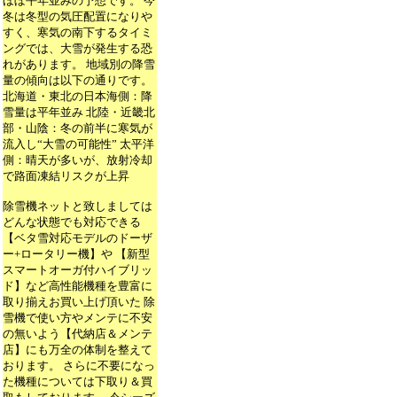
ほぼ平年並みの予想です。 今
冬は冬型の気圧配置になりや
すく、寒気の南下するタイミ
ングでは、大雪が発生する恐
れがあります。 地域別の降雪
量の傾向は以下の通りです。
北海道・東北の日本海側：降
雪量は平年並み 北陸・近畿北
部・山陰：冬の前半に寒気が
流入し“大雪の可能性” 太平洋
側：晴天が多いが、放射冷却
で路面凍結リスクが上昇
除雪機ネットと致しましては
どんな状態でも対応できる
【ベタ雪対応モデルのドーザ
ー+ロータリー機】や 【新型
スマートオーガ付ハイブリッ
ド】など高性能機種を豊富に
取り揃えお買い上げ頂いた 除
雪機で使い方やメンテに不安
の無いよう【代納店＆メンテ
店】にも万全の体制を整えて
おります。 さらに不要になっ
た機種については下取り＆買