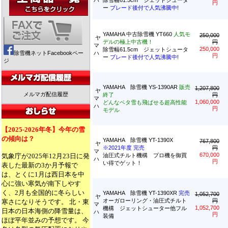
ハ
除雪幅61.5cm ジェットシュータ
円
ー
ブレード後付で人気沸騰中!
YAMAHA 中古除雪機 YT660
人気モ
250,000
ヤ
デルの極上中古機！
円
マ
250,000
除雪幅61.5cm ジェットシュータ
除雪機ネットFacebookペー
ハ
円
ー
ブレード後付で人気沸騰中!
ジ
YAMAHA 除雪機 YS-1390AR
販売
1,207,800
ヤ
メルマガ配信履歴
終了
円
マ
1,060,000
どんなベタ雪も飛ばせる超高性能
ハ
円
モデル
【2025-2026年冬】今年の雪
の傾向は？
YAMAHA 除雪機 YT-1390X
767,800
ヤ
※2021年度 完売
円
マ
670,000
気象庁が2025年12月23日に発
油圧式チルト機構 プロ機を御買
ハ
円
い得でゲット！
表した最新の3か月予報で
は、とくに1月は西日本を中
心に強い寒気が南下しやす
く、2月も全国的に冬らしい
YAMAHA 除雪機 YT-1390XR
完売
1,052,700
ヤ
オーガローリング・油圧式チルト
円
寒さになりそうです。 北・東
マ
1,052,700
機構 ジェットシューター他フル
日本の日本海側の降雪量は、
ハ
円
装備
ほぼ平年並みの予想です。 今