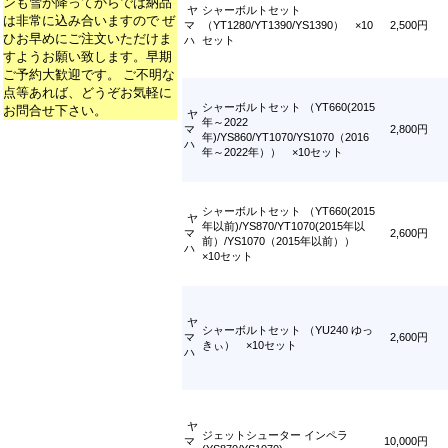
ンも雪が降ってからでは納品
ヤ
シャーボルトセット
は非常に込み合いますので ぜ
マ
（YT1280/YT1390/YS1390） ×10
2,500円
ひお早めにご注文いただけま
ハ
セット
すようお願い致します。早期
ご予約大歓迎です。 ご不明な
点等あれば、どうぞお気軽に
シャーボルトセット （YT660(2015
お問合せ下さい。
ヤ
年～2022
マ
2,800円
年)/YS860/YT1070/YS1070（2016
ハ
年～2022年）） ×10セット
シャーボルトセット （YT660(2015
ヤ
年以前)/YS870/YT1070(2015年以
マ
2,600円
前）/YS1070（2015年以前））
ハ
×10セット
ヤ
シャーボルトセット （YU240 ゆっ
マ
2,600円
きぃ） ×10セット
ハ
ヤ
ジェットシューター インペラ
マ
10,000円