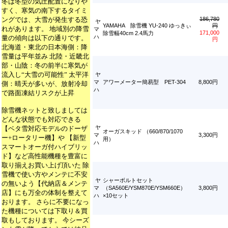
冬は冬型の気圧配置になりや
すく、寒気の南下するタイミ
ングでは、大雪が発生する恐
186,780
ヤ
YAMAHA 除雪機 YU-240 ゆっきぃ
円
れがあります。 地域別の降雪
マ
171,000
除雪幅40cm 2.4馬力
ハ
量の傾向は以下の通りです。
円
北海道・東北の日本海側：降
雪量は平年並み 北陸・近畿北
部・山陰：冬の前半に寒気が
流入し“大雪の可能性” 太平洋
ヤ
マ
アワーメーター簡易型 PET-304
8,800円
側：晴天が多いが、放射冷却
ハ
で路面凍結リスクが上昇
除雪機ネットと致しましては
どんな状態でも対応できる
ヤ
【ベタ雪対応モデルのドーザ
オーガスキッド （660/870/1070
マ
3,300円
ー+ロータリー機】や 【新型
用）
ハ
スマートオーガ付ハイブリッ
ド】など高性能機種を豊富に
取り揃えお買い上げ頂いた 除
雪機で使い方やメンテに不安
ヤ
シャーボルトセット
の無いよう【代納店＆メンテ
マ
（SA560E/YSM870E/YSM660E）
3,800円
店】にも万全の体制を整えて
ハ
×10セット
おります。 さらに不要になっ
た機種については下取り＆買
取もしております。 今シーズ