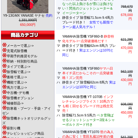
なった以上負けるが雪には負けな
768,670
ヤ
い！閃光のジェットシューター＆
円
マ
イージーターン
678,000
Y9-13GMX YANASE ヤナセ
売約
ハ
静音タイプ 除雪幅71.5cm 9.4馬力
円
1,331,000円
ブレード付き！
女性でも親指で
650,000円
ターン超人気モデル！
YAMAHA 除雪機 YSF860-B
静音特
621,280
ヤ
化モデル i一点突破価格だす！
円
メーカーで選ぶ->
マ
静音タイプ 除雪幅62cm 8馬力 ブレ
470,000
ハ
ード付き！
実はエンジンは1070と
充電式除雪機
円
同じ
早期予約推奨モデル
即納・特別割引商品
タイプで選ぶ->
YAMAHA 除雪機 YSF860
ヤマハ日
562,100
除雪幅で選ぶ->
ヤ
本イチ店だからこその一点突破価
円
価格で選ぶ->
マ
格！ズン完売
430,000
機能で選ぶ->
ハ
静音タイプ 除雪幅62cm 8馬力
実は
円
エンジンは1070と同じ
馬力で選ぶ->
中古機･デモ機
YAMAHA 除雪機 YT-1070B
インフ
除雪機オプション
レチャレンジプライス！10馬力で
補修部品->
608,080
ヤ
も軽く回せるブレード付は残念完
円
防寒着・ブーツ・手袋・アイ
マ
売！
450,000
ゼン
ハ
除雪幅71.5cm 9.5馬力
ベタ雪飛ば
円
除雪機ネットオリジナルグッ
せるジェットシューター2段＆シャ
ズ
ーボルトガード付き
薪割り機
YAMAHA 除雪機 YT1070
世の為人
テレビショッピング商品
の為に安く！雪田丸蔵10年前の価
541,200