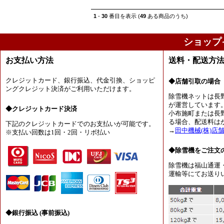
1
-
30
番目を表示 (
49
ある商品のうち)
ショップ
お支払い方法
送料・配送方
クレジットカード、銀行振込、代金引換、ショッピ
◆店舗引取の場合
ングクレジット決済がご利用いただけます。
除雪機ネットは長
が運営しています
◆クレジットカード決済
小布施町または長
る場合、配送料は
下記のクレジットカードでのお支払いが可能です。
→
田中機械(株)店
※支払い回数は1回・2回・リボ払い
◆除雪機をご注文
除雪機は福山通運
運輸等にてお送り
◆銀行振込 (事前振込)