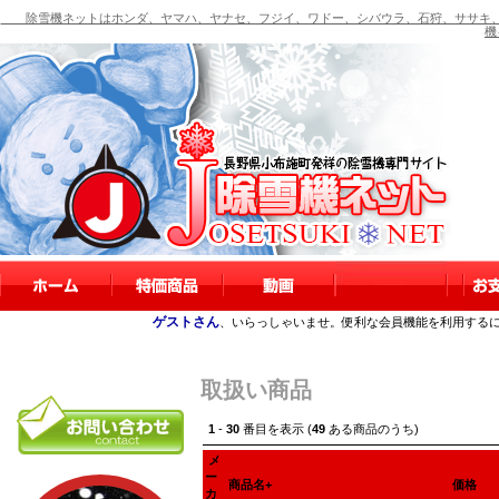
除雪機ネットはホンダ、ヤマハ、ヤナセ、フジイ、ワドー、シバウラ、石狩、ササキ、
機
ゲストさん
、いらっしゃいませ。便利な会員機能を利用する
取扱い商品
1
-
30
番目を表示 (
49
ある商品のうち)
メ
ー
商品名+
価格
カ