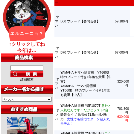
ー
ヤ
マ
B60 ブレード【要問合せ】
59,180円
ハ
ヤ
マ
B70 ブレード【要問合せ】
67,000円
ハ
YAMAHA ヤマハ除雪機 YT660B
噂のブレード付き1年落ち貴重【中
ヤ
詳細検索
古】
320,000
マ
円
YAMAHA ヤマハ除雪機
ハ
YT660B 噂のブレード付き1年落
ち貴重【中古】
YAMAHA 除雪機 YSF1070T
意外と
701,800
ヤ
人気なんです！だけどラスト2台
円
マ
静音タイプ 除雪幅71.5cm 9.4馬
630,000
ハ
力
女性でも親指でターン超人気
円
モデル！
YAMAHA 除雪機 YSF1070T-B
こう