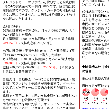
ヤマハ除雪機は、
クレジットカードのリボ払いと比較すると金利は約
ンがございます。
5分の1の実質金利で年利約3.08％です。除雪機は比
較的高額ですので、クレジットカードのリボ払いは
代行納品プランと
全くお勧めできません。出来るだけWEBクレジット
店より
【納品時の
をお勧めいたします。
ス】
を受けること
専門のサービスス
金利計算例）
手段など必要あり
50万の除雪機を年利15％、月々返済額1万円のリボ
故障など、もしも
払いで購入した場合、
ひご利用下さい。
月々返済額 10,000 × 支払回数(ヶ月) 79 ＝ 返済総額
※対応代理店への
789,557円
（支払利息額 289,557円)
お時間がかかる場
※離島・北海道・
50万の除雪機を実質年利3.08％、月々返済額 約1万
応が出来ない場合
円でOrico Webクレジットで購入した場合、
い。
月々返済額 10,300 × 支払回数(ヶ月) 52 ＝ 返済総額
539,000円
（支払利息額 39,000円)
◆除雪機以外（補
差額 289,557円 - 39,000円 ＝
250,557円
（※ 簡易な
の場合
計算による参考値です）
主に佐川急便の宅
自動受付・自動審査、Webによる契約内容確認（業
界初）でクレジット手続きが簡単便利で、ペーパー
日時指定が可能で
レスでスピーディーにご契約の手続きが完了いたし
ます。
総額で４万円以上、１回の支払金額が4,000円以上の
ものについてお取扱いが可能です。
商品の御注文を頂いた後に、オンライン上で審査の
手続きが行えるサービスサイトをメールにて御連絡