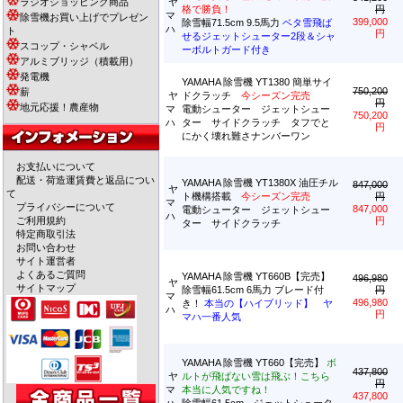
ラジオショッピング商品
ヤ
格で勝負！
円
マ
除雪機お買い上げでプレゼン
399,000
除雪幅71.5cm 9.5馬力
ベタ雪飛ば
ハ
ト
円
せるジェットシューター2段＆シャ
スコップ・シャベル
ーボルトガード付き
アルミブリッジ（積載用）
発電機
YAMAHA 除雪機 YT1380 簡単サイ
750,200
薪
ヤ
ドクラッチ
今シーズン完売
円
地元応援！農産物
マ
電動シューター ジェットシュー
750,200
ハ
ター サイドクラッチ タフでと
円
にかく壊れ難さナンバーワン
お支払いについて
配送・荷造運賃費と返品につい
YAMAHA 除雪機 YT1380X 油圧チル
847,000
ヤ
て
ト機構搭載
今シーズン完売
円
マ
プライバシーについて
847,000
電動シューター ジェットシュー
ハ
ご利用規約
円
ター サイドクラッチ
特定商取引法
お問い合わせ
サイト運営者
よくあるご質問
YAMAHA 除雪機 YT660B【完売】
496,980
ヤ
サイトマップ
除雪幅61.5cm 6馬力 ブレード付
円
マ
496,980
き！
本当の【ハイブリッド】 ヤ
ハ
円
マハ一番人気
YAMAHA 除雪機 YT660【完売】
ボ
437,800
ヤ
ルトが飛ばない雪は飛ぶ！こちら
円
マ
本当に人気ですね！
437,800