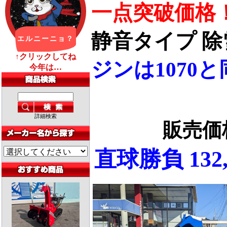
一点突破価格
静音タイプ 除雪
ジンは1070と
詳細検索
販売
直球勝負 132,