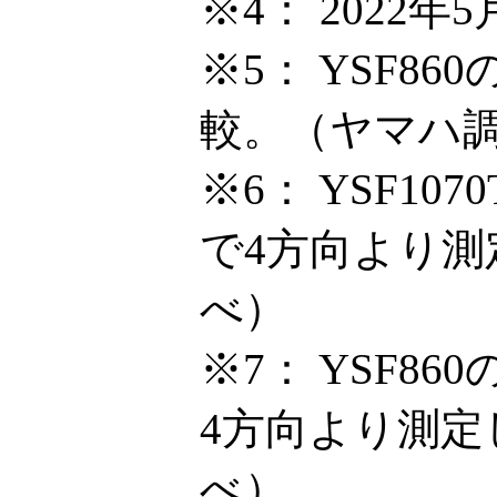
※4：
2022年
※5：
YSF86
較。（ヤマハ
※6：
YSF10
で4方向より
べ）
※7：
YSF8
4方向より測
べ）