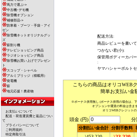
馬力で選ぶ->
中古機･デモ機
除雪機オプション
補修部品->
防寒着・ブーツ・手袋・アイ
ゼン
除雪機ネットオリジナルグッ
配送方法:
ズ
商品レビューを書いて
薪割り機
つかない君(小):
テレビショッピング商品
ラジオショッピング商品
保管用ボディーカバー
除雪機お買い上げでプレゼン
:
ト
ヤマハシャーボルトセ
スコップ・シャベル
アルミブリッジ（積載用）
発電機
こちらの商品はオリコWEB
薪
簡単お支払い金
地元応援！農産物
※ボーナス併用無し (ボーナス併用の場合は、
オプションや運賃の料金は含ま
オリコWEBクレジット
お支払いについて
配送・荷造運賃費と返品につい
頭金 (円)
分割回
て
プライバシーについて
分割払い金合計
分割手数料
ご利用規約
特定商取引法
\23,220
\453,220