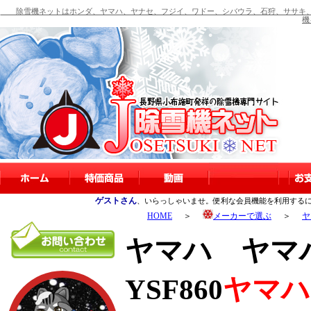
除雪機ネットはホンダ、ヤマハ、ヤナセ、フジイ、ワドー、シバウラ、石狩、ササキ、
機
ゲストさん
、いらっしゃいませ。便利な会員機能を利用する
HOME
＞
メーカーで選ぶ
＞
ヤ
ヤマハ ヤマハ
YSF860
ヤマハ