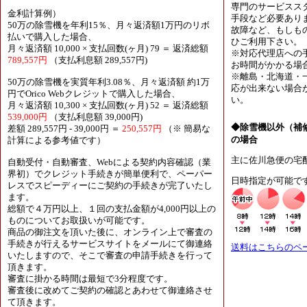
専門のサービスス
金利計算例）
手段など必要あり
50万の除雪機を年利15％、月々返済額1万円のリボ
故障など、もしも
払いで購入した場合、
ひご利用下さい。
月々返済額 10,000 × 支払回数(ヶ月) 79 ＝ 返済総額
※対応代理店への
789,557円
（支払利息額 289,557円)
お時間がかかる場
※離島・北海道・
50万の除雪機を実質年利3.08％、月々返済額 約1万
応が出来ない場合
円でOrico Webクレジットで購入した場合、
い。
月々返済額 10,300 × 支払回数(ヶ月) 52 ＝ 返済総額
539,000円
（支払利息額 39,000円)
◆除雪機以外（補
差額 289,557円 - 39,000円 ＝
250,557円
（※ 簡易な
の場合
計算による参考値です）
主に佐川急便の宅
自動受付・自動審査、Webによる契約内容確認（業
界初）でクレジット手続きが簡単便利で、ペーパー
日時指定が可能で
レスでスピーディーにご契約の手続きが完了いたし
ます。
総額で４万円以上、１回の支払金額が4,000円以上の
ものについてお取扱いが可能です。
商品の御注文を頂いた後に、オンライン上で審査の
手続きが行えるサービスサイトをメールにて御連絡
送料はこちらのペ
いたしますので、そこで審査の申請手続きを行って
頂きます。
審査に掛かる時間は最短で3分程度です。
審査後に改めてご契約の確認とあわせて御連絡させ
て頂きます。