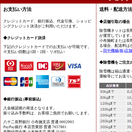
お支払い方法
送料・配送方
クレジットカード、銀行振込、代金引換、ショッピ
◆店舗引取の場合
ングクレジット決済がご利用いただけます。
除雪機ネットは長
が運営しています
◆クレジットカード決済
小布施町または長
る場合、配送料は
下記のクレジットカードでのお支払いが可能です。
→
田中機械(株)店
※支払い回数は1回・2回・リボ払い
◆除雪機をご注文
除雪機は福山通運
運輸等にてお送り
◆銀行振込 (事前振込)
入金確認後の発送となります。
振り込み手数料は、お客様ご負担でお願いします。
八十二長野銀行 小布施支店 普通 0002993
PayPay銀行 本店営業部 普通 7657861
長野信用金庫 小布施支店 普通 25481