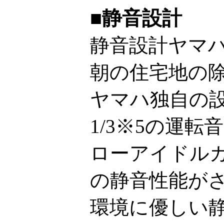
■静音設計
静音設計ヤマ
朝の住宅地の
ヤマハ独自の
1/3※5の運転
ローアイドル
の静音性能が
環境に優しい