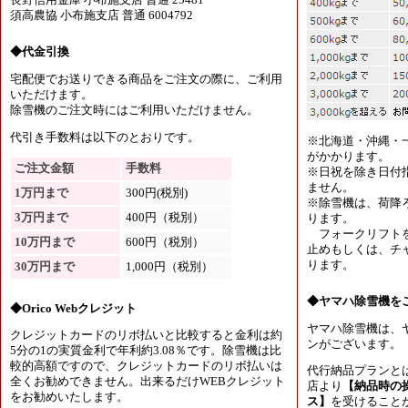
須高農協 小布施支店 普通 6004792
◆代金引換
宅配便でお送りできる商品をご注文の際に、ご利用
いただけます。
除雪機のご注文時にはご利用いただけません。
代引き手数料は以下のとおりです。
※北海道・沖縄・
がかかります。
ご注文金額
手数料
※日祝を除き日付
ません。
1万円まで
300円(税別)
※除雪機は、荷降
3万円まで
400円（税別）
ります。
フォークリフトを
10万円まで
600円（税別）
止めもしくは、チャ
ります。
30万円まで
1,000円（税別）
◆ヤマハ除雪機を
◆Orico Webクレジット
ヤマハ除雪機は、
クレジットカードのリボ払いと比較すると金利は約
ンがございます。
5分の1の実質金利で年利約3.08％です。除雪機は比
較的高額ですので、クレジットカードのリボ払いは
代行納品プランと
全くお勧めできません。出来るだけWEBクレジット
店より
【納品時の
をお勧めいたします。
ス】
を受けること