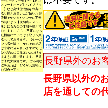
ー+ロータリー機】や 【新型
スマートオーガ付ハイブリッ
ド】など高性能機種を豊富に
取り揃えお買い上げ頂いた 除
雪機で使い方やメンテに不安
の無いよう【代納店＆メンテ
店】にも万全の体制を整えて
おります。 さらに不要になっ
た機種については下取り＆買
取もしております。 今シーズ
ンも雪が降ってからでは納品
は非常に込み合いますので ぜ
ひお早めにご注文いただけま
すようお願い致します。早期
長野県外のお
ご予約大歓迎です。 ご不明な
点等あれば、どうぞお気軽に
お問合せ下さい。
長野県以外の
店を通しての