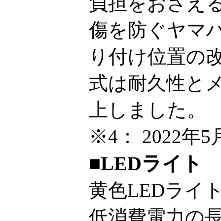
負担をおさえ
傷を防ぐヤマ
り付け位置の
式は耐久性と
上しました。
※4：
2022年
■LEDライト
黄色LEDライ
低消費電力の長