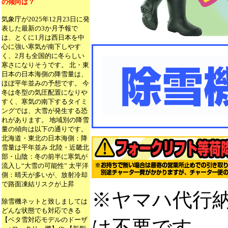
の傾向は？
気象庁が2025年12月23日に発
表した最新の3か月予報で
は、とくに1月は西日本を中
心に強い寒気が南下しやす
く、2月も全国的に冬らしい
寒さになりそうです。 北・東
日本の日本海側の降雪量は、
ほぼ平年並みの予想です。 今
冬は冬型の気圧配置になりや
すく、寒気の南下するタイミ
ングでは、大雪が発生する恐
れがあります。 地域別の降雪
量の傾向は以下の通りです。
北海道・東北の日本海側：降
雪量は平年並み 北陸・近畿北
部・山陰：冬の前半に寒気が
流入し“大雪の可能性” 太平洋
側：晴天が多いが、放射冷却
で路面凍結リスクが上昇
※ヤマハ代行
除雪機ネットと致しましては
どんな状態でも対応できる
【ベタ雪対応モデルのドーザ
は不要です。