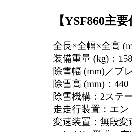
【YSF860主
全長×全幅×全高 (mm)
装備重量 (kg)：15
除雪幅 (mm)／ブ
除雪高 (mm)：440
除雪機構：2ステ
走走行装置：エン
変速装置：無段変速