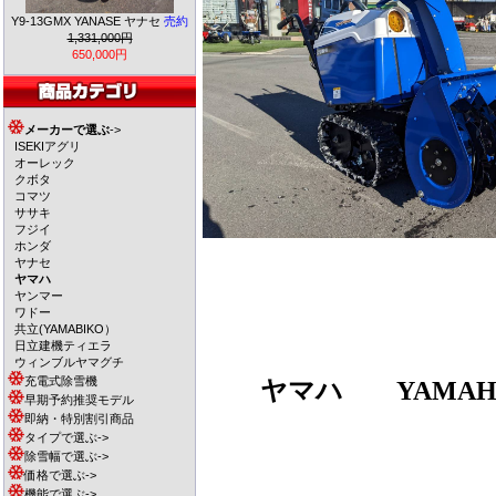
Y9-13GMX YANASE ヤナセ
売約
1,331,000円
650,000円
メーカーで選ぶ
->
ISEKIアグリ
オーレック
クボタ
コマツ
ササキ
フジイ
ホンダ
ヤナセ
ヤマハ
ヤンマー
ワドー
共立(YAMABIKO）
日立建機ティエラ
ウィンブルヤマグチ
充電式除雪機
ヤマハ
YAMAHA
早期予約推奨モデル
即納・特別割引商品
タイプで選ぶ->
除雪幅で選ぶ->
価格で選ぶ->
機能で選ぶ->