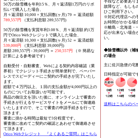
手段など必要あり
50万の除雪機を年利15％、月々返済額1万円のリボ
故障など、もしも
払いで購入した場合、
ひご利用下さい。
月々返済額 10,000 × 支払回数(ヶ月) 79 ＝ 返済総額
※対応代理店への
789,557円
（支払利息額 289,557円)
お時間がかかる場
※離島・北海道・
50万の除雪機を実質年利3.08％、月々返済額 約1万
応が出来ない場合
円でOrico Webクレジットで購入した場合、
い。
月々返済額 10,300 × 支払回数(ヶ月) 52 ＝ 返済総額
539,000円
（支払利息額 39,000円)
◆除雪機以外（補
差額 289,557円 - 39,000円 ＝
250,557円
（※ 簡易な
の場合
計算による参考値です）
主に佐川急便の宅
自動受付・自動審査、Webによる契約内容確認（業
界初）でクレジット手続きが簡単便利で、ペーパー
日時指定が可能で
レスでスピーディーにご契約の手続きが完了いたし
ます。
総額で４万円以上、１回の支払金額が4,000円以上の
ものについてお取扱いが可能です。
商品の御注文を頂いた後に、オンライン上で審査の
手続きが行えるサービスサイトをメールにて御連絡
送料はこちらのペ
いたしますので、そこで審査の申請手続きを行って
頂きます。
審査に掛かる時間は最短で3分程度です。
審査後に改めてご契約の確認とあわせて御連絡させ
て頂きます。
Orico Webクレジット 『よくあるご質問』はこちら