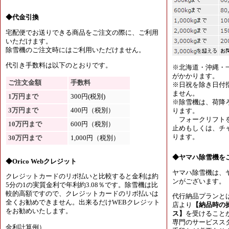
◆代金引換
宅配便でお送りできる商品をご注文の際に、ご利用
いただけます。
除雪機のご注文時にはご利用いただけません。
代引き手数料は以下のとおりです。
※北海道・沖縄・
がかかります。
ご注文金額
手数料
※日祝を除き日付
ません。
1万円まで
300円(税別)
※除雪機は、荷降
3万円まで
400円（税別）
ります。
フォークリフトを
10万円まで
600円（税別）
止めもしくは、チャ
ります。
30万円まで
1,000円（税別）
◆ヤマハ除雪機を
◆Orico Webクレジット
ヤマハ除雪機は、
クレジットカードのリボ払いと比較すると金利は約
ンがございます。
5分の1の実質金利で年利約3.08％です。除雪機は比
較的高額ですので、クレジットカードのリボ払いは
代行納品プランと
全くお勧めできません。出来るだけWEBクレジット
店より
【納品時の
をお勧めいたします。
ス】
を受けること
専門のサービスス
金利計算例）