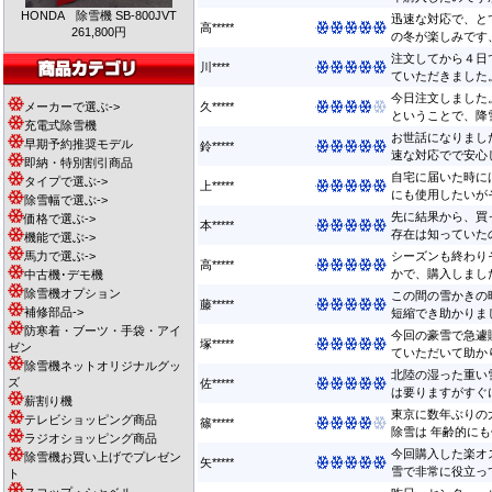
HONDA 除雪機 SB-800JVT
迅速な対応で、と
高*****
261,800円
の冬が楽しみです、
注文してから４日
川****
ていただきました。
今日注文しました
メーカーで選ぶ->
久*****
ということで、降雪
充電式除雪機
お世話になりまし
早期予約推奨モデル
鈴*****
速な対応でで安心して
即納・特別割引商品
自宅に届いた時に
タイプで選ぶ->
上*****
にも使用したいがそ
除雪幅で選ぶ->
先に結果から、買
価格で選ぶ->
本*****
存在は知っていたの
機能で選ぶ->
馬力で選ぶ->
シーズンも終わり
高*****
かで、購入しました
中古機･デモ機
除雪機オプション
この間の雪かきの
藤*****
補修部品->
短縮でき助かりました
防寒着・ブーツ・手袋・アイ
今回の豪雪で急遽
塚*****
ゼン
ていただいて助かり
除雪機ネットオリジナルグッ
北陸の湿った重い
ズ
佐*****
は要りますがすぐに
薪割り機
東京に数年ぶりの
テレビショッピング商品
篠*****
除雪は 年齢的にも
ラジオショッピング商品
今回購入した楽オ
除雪機お買い上げでプレゼン
矢*****
雪で非常に役立って
ト