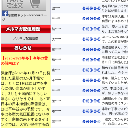
に取りに行きねさっ
冬を戦い抜いての感
渡****
引けば始動します ..
除雪機ネットFacebookペー
昨年11月購入後
*******
ジ
積雪により初めて使
先月、 楽オスを
清*****
ら、まだ雪が降って
OREC SGW-8
メルマガ配信履歴
大*****
て、この前雪が降り
西濃運輸さん、フ
菊*****
に帰って二人で念の
埼玉県で1月18
【2025-2026年冬】今年の雪
松*****
月15日に納品したば
の傾向は？
初めての除雪機で
山****
れました。 今シー
気象庁が2025年12月23日に発
表した最新の3か月予報で
昨年、購入してな
今*****
思っていましたが、
は、とくに1月は西日本を中
心に強い寒気が南下しやす
802、本当に使
*******
が、信じられないほ
く、2月も全国的に冬らしい
寒さになりそうです。 北・東
山形県の中でも豪
荒*****
の両親の為にスノー
日本の日本海側の降雪量は、
ほぼ平年並みの予想です。 今
非常に丁寧でスピ
谷*****
た。 周りの勧めでブ
冬は冬型の気圧配置になりや
すく、寒気の南下するタイミ
注文してから荷受
三*****
で、非常にスムーズ
ングでは、大雪が発生する恐