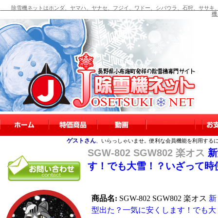
除雪機ネットはホンダ、ヤマハ、ヤナセ、フジイ、ワドー、シバウラ、石狩、ササキ、
機
ゲストさん
、いらっしゃいませ。便利な会員機能を利用する
SGW-802 SGW802 楽オス
新
す！でも大雪！？いざって時
商品名:
SGW-802 SGW802 楽オス
新
型出た？一気に安くします！でも大