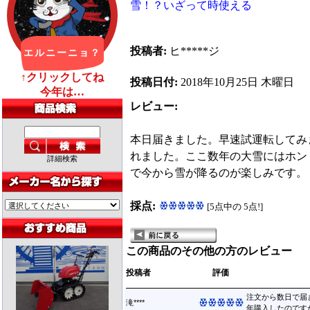
雪！？いざって時使える
投稿者:
ヒ*****ジ
投稿日付:
2018年10月25日 木曜日
レビュー:
本日届きました。早速試運転してみ
れました。ここ数年の大雪にはホン
詳細検索
で今から雪が降るのが楽しみです。
採点:
[5点中の 5点!]
この商品のその他の方のレビュー
投稿者
評価
注文から数日で届
滝****
年購入したのですが