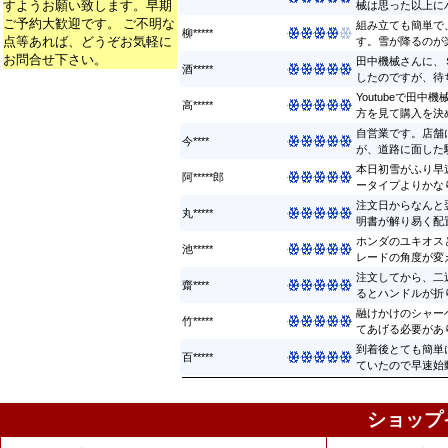
すようお願い致します。早期
械は思った以上にパ
ご予約大歓迎です。 ご不明な
組み立ても簡単で
柳*****
点等あれば、どうぞお気軽に
す。雪が降るのが楽
お問合せ下さい。
田中機械さんに、
酒*****
したのですが、待ち
Youtubeで田
高*****
方を見て購入を決め
自営業です。店舗
今****
が、道路に面した駐
本日初雪がふり早
阿*****郎
ータイプよりかなり早
注文日からなんと
丸*****
明書が解り易く配置
ホンダのユキオス
池*****
レードの角度が変え
注文してから、二
齋****
るとハンドルが折り
融けかけのシャー
竹*****
てあげる必要があり
到着後とても簡単
百*****
ていたので早速始動 
ショップ