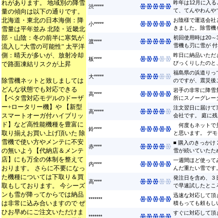
れがあります。 地域別の降雪
昨年は12月に入
渋*****
て、てんやわんやで
量の傾向は以下の通りです。
北海道・東北の日本海側：降
お陰様で運送会社
小*****
きました。除雪機を
雪量は平年並み 北陸・近畿北
部・山陰：冬の前半に寒気が
初回使用時は20～
渡****
雪機も刃に雪が 付着
流入し“大雪の可能性” 太平洋
側：晴天が多いが、放射冷却
昨日に納品いただ
板****
びっくりしたのと、
で路面凍結リスクが上昇
福島県の浜道りっ
大*****
除雪機ネットと致しましては
のですが、震災後こ
どんな状態でも対応できる
岩手の非常に降雪
高****
【ベタ雪対応モデルのドーザ
所にスノーグレーダ
ー+ロータリー機】や 【新型
注文翌日に届けて
高*****
スマートオーガ付ハイブリッ
会社です。 庭に残っ
ド】など高性能機種を豊富に
何度もネットで見
鈴****
取り揃えお買い上げ頂いた 除
と思います。 デモ
雪機で使い方やメンテに不安
■ 購入のきっかけ
赤****
の無いよう【代納店＆メンテ
雪が続いていたため
店】にも万全の体制を整えて
一週間ほど使って
内****
おります。 さらに不要になっ
んだ重たい雪です。
た機種については下取り＆買
発注日を含め、３
高****
取もしております。 今シーズ
で早速試したところ
ンも雪が降ってからでは納品
迅速な対応して頂
*******
は非常に込み合いますので ぜ
積もっても頼もしい
ひお早めにご注文いただけま
すぐに対応して頂
*******