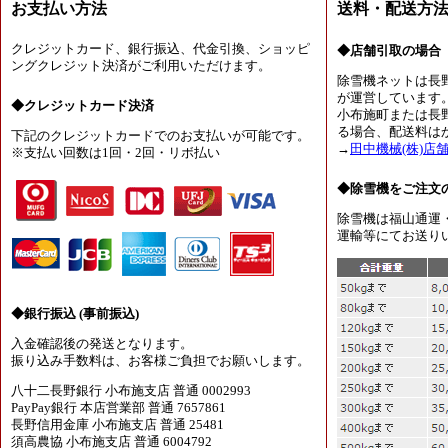
お支払い方法
送料・配送方
クレジットカード、銀行振込、代金引換、ショッピ
◆店舗引取の場合
ングクレジット決済がご利用いただけます。
除雪機ネットは長
が運営しています
◆クレジットカード決済
小布施町または長
る場合、配送料は
下記のクレジットカードでのお支払いが可能です。
→
田中機械(株)店
※支払い回数は1回・2回・リボ払い
◆除雪機をご注文
除雪機は福山通運
運輸等にてお送り
◆銀行振込 (事前振込)
入金確認後の発送となります。
振り込み手数料は、お客様ご負担でお願いします。
八十二長野銀行 小布施支店 普通 0002993
PayPay銀行 本店営業部 普通 7657861
長野信用金庫 小布施支店 普通 25481
須高農協 小布施支店 普通 6004792