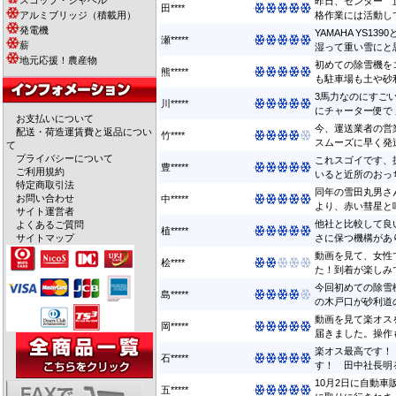
スコップ・シャベル
昨日、センター 
田****
アルミブリッジ（積載用）
格作業には活動して
発電機
YAMAHA YS1
瀬*****
薪
湿って重い雪にと思っ
地元応援！農産物
初めての除雪機を
熊*****
も駐車場も土や砂利
3馬力なのにすご
川*****
にチャーター便で 届
お支払いについて
今、運送業者の営
配送・荷造運賃費と返品につい
竹****
スムーズに早く発送
て
プライバシーについて
これスゴイです、
豊*****
ご利用規約
いると近所のおっち
特定商取引法
同年の雪田丸男さ
お問い合わせ
中*****
より、赤い彗星と呼
サイト運営者
他社と比較して良
よくあるご質問
植*****
サイトマップ
さに保つ機構があり
動画を見て、女性
桧****
た！到着が楽しみで
今回初めての除雪
島*****
の木戸口が砂利道の
動画を見て楽オス
岡*****
届きました。操作も
楽オス最高です！
石*****
す！ 田中社長明る
10月2日に自動
五*****