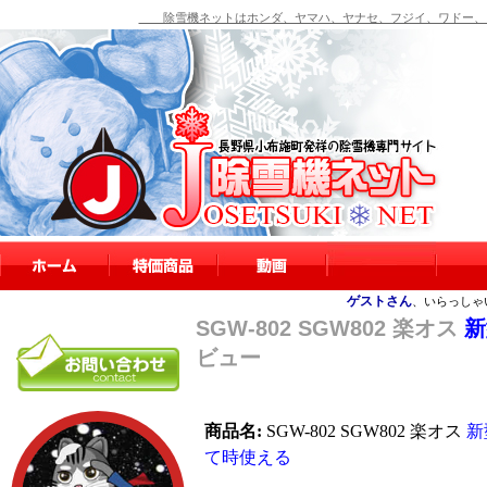
除雪機ネットはホンダ、ヤマハ、ヤナセ、フジイ、ワドー、シ
ゲストさん
、いらっしゃ
SGW-802 SGW802 楽オス
新
ビュー
商品名:
SGW-802 SGW802 楽オス
新
て時使える