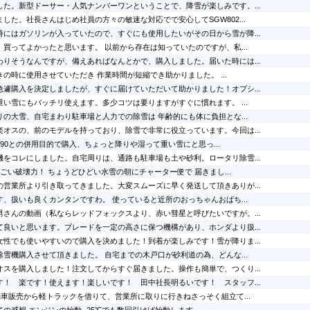
した。新型ドーサー・人気ナンバーワンということで、降雪が楽しみです。...
した。社長さんはじめ社員の方々の敏速な対応でで安心してSGW802...
時にはガソリンが入っていたので、すぐにも使用したいがその日から雪が降...
買ってよかったと思います。 以前から存在は知っていたのですが、私...
わりそうなんですが、備えあればなんとかで、購入しました。届いた時には...
の時に使用させていただき 作業時間が短縮でき助かりました。 ...
急遽購入を決定しましたが、すぐに届けていただいて助かりました！オプシ...
い雪にもバッチリ使えます。多少コツは要りますがすぐに慣れます。 ...
の大雪、自宅まわり駐車場と人力での除雪は 年齢的にも体に負担とな...
楽オスの、前のモデルを持っており、除雪で非常に役立っています。今回は...
YS1390との併用目的で購入、ちょっと降りや湿って重い雪にと思っ...
機をコレにしました。自宅周りは、通路も駐車場も土や砂利。ロータリ除雪...
ごい破壊力！ ちょうどひどい水雪の朝にチャーター便で 届きまし...
の営業所より引き取ってきました。大変スムーズに早く発送して頂きありが...
、扱いも良くカンタンですわ。 使っていると近所のおっちゃんおばち...
男さんの動画（私ならレッドフォックスより、赤い彗星と呼びたいですが。...
て良いと思います。ブレードを一定の高さに保つ機構があり、ホンダより扱...
女性でも使いやすいので購入を決めました！到着が楽しみです！雪が降りま...
雪機購入させて頂きました。 自宅までの木戸口が砂利道の為、どんな...
オスを購入しました！注文してからすぐ届きました。操作も簡単で、つくり...
す！ 楽です！使えます！楽しいです！ 田中社長明るいです！ スタッフ...
動車販売から軽トラックを借りて、営業所に取りに行きねさっそく組立て...