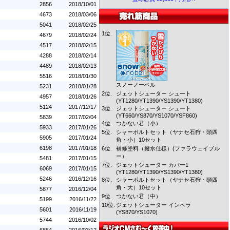
2856
2018/10/01
4673
2018/03/06
5041
2018/02/25
1位.
4679
2018/02/24
4517
2018/02/15
4288
2018/02/14
4489
2018/02/13
5516
2018/01/30
スノーノーベル
5231
2018/01/28
2位.
ジェットシューター シュート
4957
2018/01/26
(YT1280/YT1390/YS1390/YT1380)
5124
2017/12/17
3位.
ジェットシューター シュート
(YT660/YS870/YS1070/YSF860)
5839
2017/02/04
4位.
つかない君（小）
5933
2017/01/26
5位.
シャーボルトセット（ヤナセ石狩・頭四
5905
2017/01/24
角・小）10セット
6198
2017/01/18
6位.
補修塗料（撥水仕様）(ファラウェイブル
ー）
5481
2017/01/15
7位.
ジェットシューター カバー1
6069
2017/01/15
(YT1280/YT1390/YS1390/YT1380)
5246
2016/12/16
8位.
シャーボルトセット（ヤナセ石狩・頭四
角・大）10セット
5877
2016/12/04
9位.
つかない君（中）
5199
2016/11/22
10位.
ジェットシューター インペラ
5601
2016/11/19
(YS870/YS1070)
5744
2016/10/02