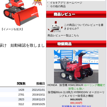
-
イセキアグリ ホームページ
-
その他の商品
この商品についてのレビューを書
きませんか?
【イメージを拡大】
商品レビュー一覧はこちら
駆け 始動確認を致しまし
閲覧数
投稿日
HONDA 除雪機 HSM1380iJR
ローリング機能で
深雪にも強い
1428
2021/01/01
除雪幅80cm 11.8馬力 HYBRID24V オーガローリ
2781
2019/10/11
ング＆メモリー除雪高さ機能
2823
2018/11/23
960,300円
880,000円
3112
2018/10/25
直球勝負 80,300 円引き!!