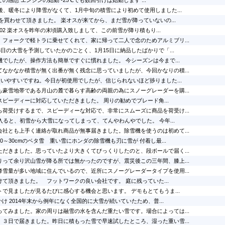
の感想 エンジンの始動 -25℃でも数回引けば始動します ...
後、暖冬により降雪がなくて、1月中旬の積雪により初めて使用しました...
を買わせて頂きました。 楽オスが来てから、まだ雪が降っていないの...
W-802 楽オスを昨年の末頃購入致しまして、この前雪が降り積もり...
、フォークで軽トラに乗せてくれて、家に帰って二人で念のためアルミブリ...
8日の大雪を予測していたかのごとく、1月15日に納品したばかりで「...
でしたが、操作方法も簡単ですぐに慣れました。 今シーズンは今まで...
てなかなか積雪が無く出番が無く残念に思っていましたが、今回かなりの積...
使いやすいですね。今日が初使用でしたが、信じられないほど捗りました...
も豪雪地帯である月山の麓で暮らす高齢の両親の為にスノーグレーダーを購...
ピーディーに対応していただきました。 周りの勧めでブレード角...
荷受けするまで、スピーディーな対応で、非常にスムーズに商品を荷受け...
入ると、初雪から大雪になってしまって、てんやわんやでした。 今年...
会社とも上手く連絡が取れ商品が無事届きました。除雪機を使うのは初めて...
0～30cmのベタ雪 重い雪にホンダの除雪機も刃に雪が 付着し最...
ただきました。思っていたより大きくてびっくりしたのと、段ボールで届く...
りって余り沢山雪が降る所では無かったのですが、震災後この三年間、膝上...
降雪量が多い地域に住んでいるので、近所にスノーグレーダータイプを使用...
て頂きました。 フットワークの良い会社です。 庭に残っていた...
で見ましたが見るたびに感心する機会と思います。 デモもとてもうま...
かけ 2014年末から例年になく全国的に大雪が続いていたため、普...
ってみました。家の周りは融雪の水を含んだ重たい雪です。場合によっては...
、３日で届きました。昨日に積もった雪で早速試したところ、湿った重い雪...