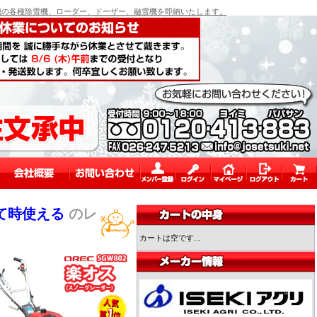
の各種除雪機、ローダー、ドーザー、融雪機を即納いたします。
て時使える
のレ
カートは空です...