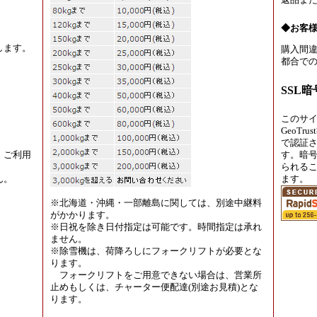
返品ま
◆お客
します。
購入間違
都合での
SSL
このサ
GeoT
で認証
、ご利用
す。暗
られる
ん。
ます。
※北海道・沖縄・一部離島に関しては、別途中継料
がかかります。
※日祝を除き日付指定は可能です。時間指定は承れ
ません。
※除雪機は、荷降ろしにフォークリフトが必要とな
ります。
フォークリフトをご用意できない場合は、営業所
止めもしくは、チャーター便配達(別途お見積)とな
ります。