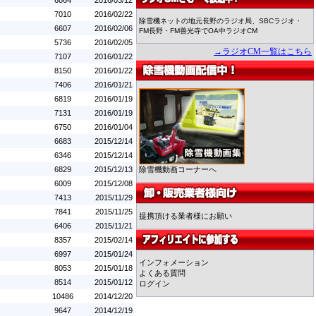
6864
2016/03/12
7010
2016/02/22
除雪機ネットの地元長野のラジオ局、SBCラジオ・
6607
2016/02/06
FM長野・FM善光寺でOA中ラジオCM
5736
2016/02/05
→ラジオCM一覧はこちら
7107
2016/01/22
8150
2016/01/22
7406
2016/01/21
6819
2016/01/19
7131
2016/01/19
6750
2016/01/04
6683
2015/12/14
6346
2015/12/14
6829
2015/12/13
除雪機動画コーナーへ
6009
2015/12/08
7413
2015/11/29
7841
2015/11/25
提携頂ける業者様にお願い
6406
2015/11/21
8357
2015/02/14
6997
2015/01/24
インフォメーション
8053
2015/01/18
よくある質問
8514
2015/01/12
ログイン
10486
2014/12/20
9647
2014/12/19