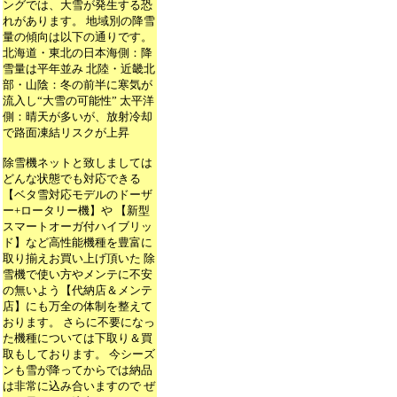
ングでは、大雪が発生する恐
れがあります。 地域別の降雪
量の傾向は以下の通りです。
北海道・東北の日本海側：降
雪量は平年並み 北陸・近畿北
部・山陰：冬の前半に寒気が
流入し“大雪の可能性” 太平洋
側：晴天が多いが、放射冷却
で路面凍結リスクが上昇
除雪機ネットと致しましては
どんな状態でも対応できる
【ベタ雪対応モデルのドーザ
ー+ロータリー機】や 【新型
スマートオーガ付ハイブリッ
ド】など高性能機種を豊富に
取り揃えお買い上げ頂いた 除
雪機で使い方やメンテに不安
の無いよう【代納店＆メンテ
店】にも万全の体制を整えて
おります。 さらに不要になっ
た機種については下取り＆買
取もしております。 今シーズ
ンも雪が降ってからでは納品
は非常に込み合いますので ぜ