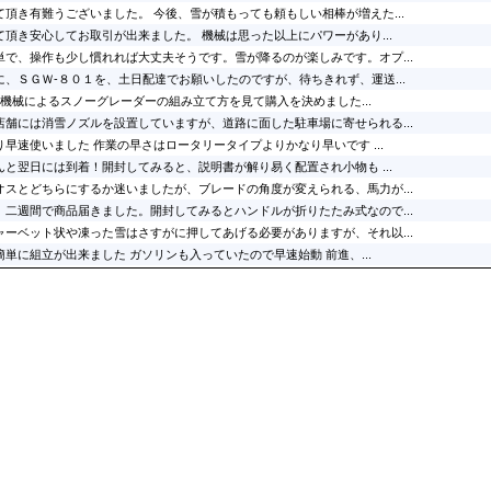
頂き有難うございました。 今後、雪が積もっても頼もしい相棒が増えた...
頂き安心してお取引が出来ました。 機械は思った以上にパワーがあり...
単で、操作も少し慣れれば大丈夫そうです。雪が降るのが楽しみです。オプ...
、ＳＧＷ-８０１を、土日配達でお願いしたのですが、待ちきれず、運送...
で田中機械によるスノーグレーダーの組み立て方を見て購入を決めました...
店舗には消雪ノズルを設置していますが、道路に面した駐車場に寄せられる...
早速使いました 作業の早さはロータリータイプよりかなり早いです ...
と翌日には到着！開封してみると、説明書が解り易く配置され小物も ...
オスとどちらにするか迷いましたが、ブレードの角度が変えられる、馬力が...
、二週間で商品届きました。開封してみるとハンドルが折りたたみ式なので...
ャーベット状や凍った雪はさすがに押してあげる必要がありますが、それ以...
単に組立が出来ました ガソリンも入っていたので早速始動 前進、...