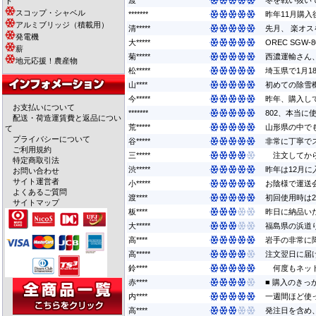
渡****
冬を戦い抜いて
ト
スコップ・シャベル
*******
昨年11月購入
アルミブリッジ（積載用）
清*****
先月、 楽オス
発電機
大*****
OREC SG
薪
菊*****
西濃運輸さん
地元応援！農産物
松*****
埼玉県で1月1
山****
初めての除雪機
今*****
昨年、購入し
お支払いについて
*******
802、本当に
配送・荷造運賃費と返品につい
荒*****
山形県の中で
て
プライバシーについて
谷*****
非常に丁寧でス
ご利用規約
三*****
注文してから
特定商取引法
渋*****
昨年は12月に
お問い合わせ
サイト運営者
小*****
お陰様で運送
よくあるご質問
渡****
初回使用時は2
サイトマップ
板****
昨日に納品い
大*****
福島県の浜道
高****
岩手の非常に
高*****
注文翌日に届け
鈴****
何度もネット
赤****
■ 購入のきっ
内****
一週間ほど使
高****
発注日を含め