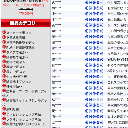
YAMAHA 除雪機 YSF860-B
静音
久*****
今日注文しま
特化モデル i一点突破価格だす！
鈴*****
お世話になりま
621,280円
470,000円
上*****
自宅に届いた
本*****
先に結果から、
高*****
シーズンも終
藤*****
この間の雪かき
メーカーで選ぶ->
塚*****
今回の豪雪で
充電式除雪機
佐*****
北陸の湿った重
早期予約推奨モデル
即納・特別割引商品
篠*****
東京に数年ぶり
タイプで選ぶ->
矢*****
今回購入した
除雪幅で選ぶ->
瀬*****
YAMAHA 
価格で選ぶ->
熊*****
初めての除雪
機能で選ぶ->
川*****
3馬力なのにす
馬力で選ぶ->
中古機･デモ機
竹****
今、運送業者
除雪機オプション
豊*****
これスゴイです
補修部品->
中*****
同年の雪田丸
防寒着・ブーツ・手袋・アイ
植*****
他社と比較し
ゼン
桧****
動画を見て、
除雪機ネットオリジナルグッ
ズ
島*****
今回初めての除
薪割り機
岡*****
動画を見て楽
テレビショッピング商品
石*****
楽オス最高で
ラジオショッピング商品
五*****
10月2日に自
除雪機お買い上げでプレゼン