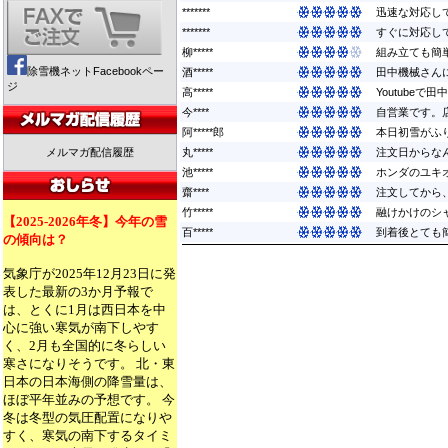
*******
迅速な対応して
*******
すぐに対応して
柳*****
組み立ても簡
除雪機ネットFacebookペー
酒*****
田中機械さんに
ジ
高*****
Youtube
今****
自営業です。
阿*****郎
本日初雪がふり
メルマガ配信履歴
丸*****
注文日からなん
池*****
ホンダのユキ
齋****
注文してから
竹*****
融けかけのシ
【2025-2026年冬】今年の雪
百*****
到着後とても簡
の傾向は？
気象庁が2025年12月23日に発
表した最新の3か月予報で
は、とくに1月は西日本を中
心に強い寒気が南下しやす
く、2月も全国的に冬らしい
寒さになりそうです。 北・東
日本の日本海側の降雪量は、
ほぼ平年並みの予想です。 今
冬は冬型の気圧配置になりや
すく、寒気の南下するタイミ