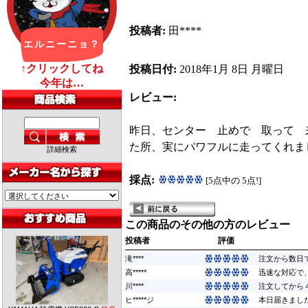
投稿者:
田****
投稿日付:
2018年1月 8日 月曜日
レビュー:
昨日、センター 止めで 取って 
た所、実にパワフルに走ってくれま
詳細検索
採点:
[5点中の 5点!]
この商品のその他の方のレビュー
投稿者
評価
滝****
注文から数日で
高*****
迅速な対応で
川****
注文してから４
ヒ*****ジ
本日届きまし