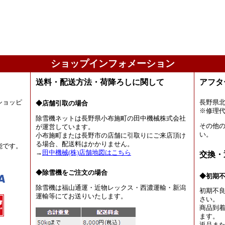
ショップインフォメーション
送料・配送方法・荷降ろしに関して
アフタ
ショッピ
長野県
◆店舗引取の場合
。
※修理
除雪機ネットは長野県小布施町の田中機械株式会社
その他
が運営しています。
い。
小布施町または長野市の店舗に引取りにご来店頂け
る場合、配送料はかかりません。
能です。
→
田中機械(株)店舗地図はこちら
交換・
◆除雪機をご注文の場合
◆初期
除雪機は福山通運・近物レックス・西濃運輸・新潟
初期不
運輸等にてお送りいたします。
さい。
商品到着
ます。