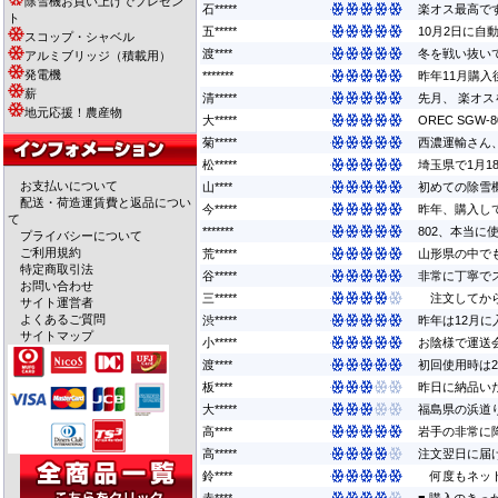
除雪機お買い上げでプレゼン
石*****
楽オス最高で
ト
五*****
10月2日に自
スコップ・シャベル
渡****
冬を戦い抜いて
アルミブリッジ（積載用）
発電機
*******
昨年11月購入
薪
清*****
先月、 楽オス
地元応援！農産物
大*****
OREC SG
菊*****
西濃運輸さん
松*****
埼玉県で1月1
お支払いについて
山****
初めての除雪機
配送・荷造運賃費と返品につい
今*****
昨年、購入し
て
*******
802、本当に
プライバシーについて
ご利用規約
荒*****
山形県の中で
特定商取引法
谷*****
非常に丁寧でス
お問い合わせ
三*****
注文してから
サイト運営者
よくあるご質問
渋*****
昨年は12月に
サイトマップ
小*****
お陰様で運送
渡****
初回使用時は2
板****
昨日に納品い
大*****
福島県の浜道
高****
岩手の非常に
高*****
注文翌日に届け
鈴****
何度もネット