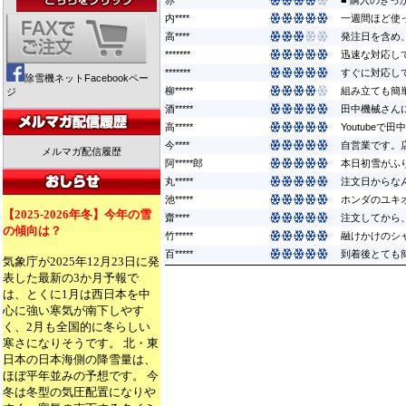
赤****
■ 購入のきっ
内****
一週間ほど使
高****
発注日を含め
*******
迅速な対応して
*******
すぐに対応して
除雪機ネットFacebookペー
柳*****
組み立ても簡
ジ
酒*****
田中機械さんに
高*****
Youtube
今****
自営業です。
メルマガ配信履歴
阿*****郎
本日初雪がふり
丸*****
注文日からなん
池*****
ホンダのユキ
【2025-2026年冬】今年の雪
齋****
注文してから
の傾向は？
竹*****
融けかけのシ
百*****
到着後とても簡
気象庁が2025年12月23日に発
表した最新の3か月予報で
は、とくに1月は西日本を中
心に強い寒気が南下しやす
く、2月も全国的に冬らしい
寒さになりそうです。 北・東
日本の日本海側の降雪量は、
ほぼ平年並みの予想です。 今
冬は冬型の気圧配置になりや