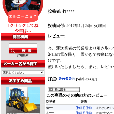
投稿者:
竹****
投稿日付:
2017年1月24日 火曜日
レビュー:
今、運送業者の営業所より引き取っ
沢山の雪が降り、雪かきで腰痛にな
詳細検索
けです。
使用いたしましたら、また、レビ
採点:
[5点中の 4点!]
この商品のその他の方のレビュー
投稿者
評価
滝****
注文から数日で
高*****
迅速な対応で