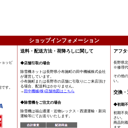
ショップインフォメーション
送料・配送方法・荷降ろしに関して
アフタ
ショッピ
長野県
◆店舗引取の場合
。
※修理
除雪機ネットは長野県小布施町の田中機械株式会社
その他
が運営しています。
い。
小布施町または長野市の店舗に引取りにご来店頂け
る場合、配送料はかかりません。
能です。
→
田中機械(株)店舗地図はこちら
交換・
◆除雪機をご注文の場合
◆初期
除雪機は福山通運・近物レックス・西濃運輸・新潟
初期不
運輸等にてお送りいたします。
さい。
商品到着
ます。