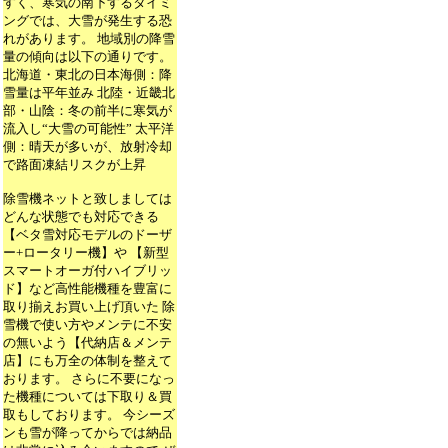
すく、寒気の南下するタイミ
ングでは、大雪が発生する恐
れがあります。 地域別の降雪
量の傾向は以下の通りです。
北海道・東北の日本海側：降
雪量は平年並み 北陸・近畿北
部・山陰：冬の前半に寒気が
流入し“大雪の可能性” 太平洋
側：晴天が多いが、放射冷却
で路面凍結リスクが上昇
除雪機ネットと致しましては
どんな状態でも対応できる
【ベタ雪対応モデルのドーザ
ー+ロータリー機】や 【新型
スマートオーガ付ハイブリッ
ド】など高性能機種を豊富に
取り揃えお買い上げ頂いた 除
雪機で使い方やメンテに不安
の無いよう【代納店＆メンテ
店】にも万全の体制を整えて
おります。 さらに不要になっ
た機種については下取り＆買
取もしております。 今シーズ
ンも雪が降ってからでは納品