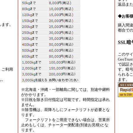
返品ま
◆お客
します。
購入間違
都合での
SSL
このサ
GeoT
で認証
、ご利用
す。暗
られる
ん。
ます。
※北海道・沖縄・一部離島に関しては、別途中継料
がかかります。
※日祝を除き日付指定は可能です。時間指定は承れ
ません。
※除雪機は、荷降ろしにフォークリフトが必要とな
ります。
フォークリフトをご用意できない場合は、営業所
止めもしくは、チャーター便配達(別途お見積)とな
ります。