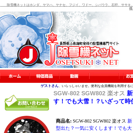
除雪機ネットはホンダ、ヤマハ、ヤナセ、フジイ、ワドー、シバウラ、石狩、ササキ、
機
ゲストさん
、いらっしゃいませ。便利な会員機能を利用する
SGW-802 SGW802 楽オス
新
す！でも大雪！？いざって時
商品名:
SGW-802 SGW802 楽オス
新
型出た？一気に安くします！でも大