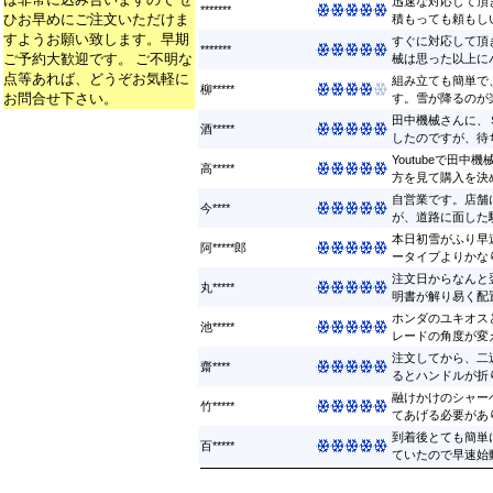
迅速な対応して頂
*******
ひお早めにご注文いただけま
積もっても頼もしい
すようお願い致します。早期
すぐに対応して頂
*******
ご予約大歓迎です。 ご不明な
械は思った以上にパ
点等あれば、どうぞお気軽に
組み立ても簡単で
柳*****
お問合せ下さい。
す。雪が降るのが楽
田中機械さんに、
酒*****
したのですが、待ち
Youtubeで田
高*****
方を見て購入を決め
自営業です。店舗
今****
が、道路に面した駐
本日初雪がふり早
阿*****郎
ータイプよりかなり早
注文日からなんと
丸*****
明書が解り易く配置
ホンダのユキオス
池*****
レードの角度が変え
注文してから、二
齋****
るとハンドルが折り
融けかけのシャー
竹*****
てあげる必要があり
到着後とても簡単
百*****
ていたので早速始動 