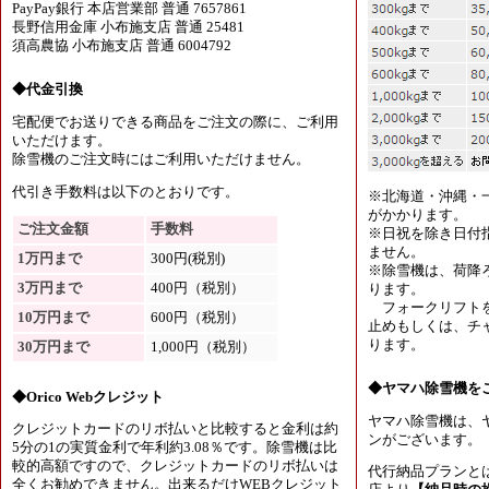
PayPay銀行 本店営業部 普通 7657861
長野信用金庫 小布施支店 普通 25481
須高農協 小布施支店 普通 6004792
◆代金引換
宅配便でお送りできる商品をご注文の際に、ご利用
いただけます。
除雪機のご注文時にはご利用いただけません。
代引き手数料は以下のとおりです。
※北海道・沖縄・
がかかります。
ご注文金額
手数料
※日祝を除き日付
ません。
1万円まで
300円(税別)
※除雪機は、荷降
3万円まで
400円（税別）
ります。
フォークリフトを
10万円まで
600円（税別）
止めもしくは、チャ
ります。
30万円まで
1,000円（税別）
◆ヤマハ除雪機を
◆Orico Webクレジット
ヤマハ除雪機は、
クレジットカードのリボ払いと比較すると金利は約
ンがございます。
5分の1の実質金利で年利約3.08％です。除雪機は比
較的高額ですので、クレジットカードのリボ払いは
代行納品プランと
全くお勧めできません。出来るだけWEBクレジット