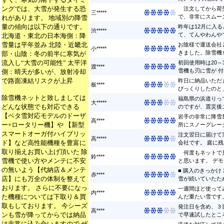
ングでは、大雪が発生する恐
注文してから荷受
三*****
で、非常にスムーズ
れがあります。 地域別の降雪
量の傾向は以下の通りです。
昨年は12月に入
渋*****
て、てんやわんやで
北海道・東北の日本海側：降
雪量は平年並み 北陸・近畿北
お陰様で運送会社
小*****
きました。除雪機を
部・山陰：冬の前半に寒気が
流入し“大雪の可能性” 太平洋
初回使用時は20～
渡****
雪機も刃に雪が 付着
側：晴天が多いが、放射冷却
で路面凍結リスクが上昇
昨日に納品いただ
板****
びっくりしたのと、
除雪機ネットと致しましては
福島県の浜道りっ
大*****
どんな状態でも対応できる
のですが、震災後こ
【ベタ雪対応モデルのドーザ
岩手の非常に降雪
高****
ー+ロータリー機】や 【新型
所にスノーグレーダ
スマートオーガ付ハイブリッ
注文翌日に届けて
高*****
ド】など高性能機種を豊富に
会社です。 庭に残っ
取り揃えお買い上げ頂いた 除
何度もネットで見
鈴****
雪機で使い方やメンテに不安
と思います。 デモ
の無いよう【代納店＆メンテ
■ 購入のきっかけ
赤****
店】にも万全の体制を整えて
雪が続いていたため
おります。 さらに不要になっ
一週間ほど使って
内****
た機種については下取り＆買
んだ重たい雪です。
取もしております。 今シーズ
発注日を含め、３
高****
ンも雪が降ってからでは納品
で早速試したところ
は非常に込み合いますので ぜ