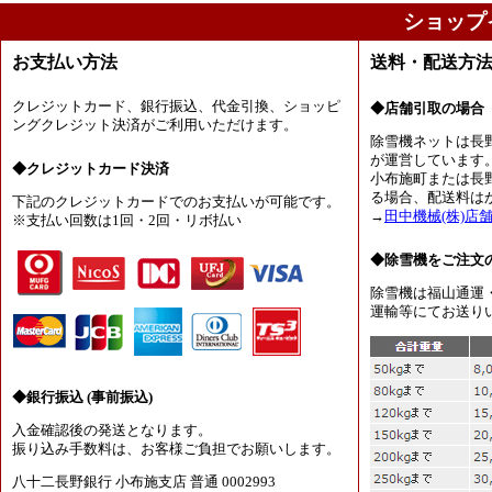
ショップ
お支払い方法
送料・配送方
クレジットカード、銀行振込、代金引換、ショッピ
◆店舗引取の場合
ングクレジット決済がご利用いただけます。
除雪機ネットは長
が運営しています
◆クレジットカード決済
小布施町または長
る場合、配送料は
下記のクレジットカードでのお支払いが可能です。
→
田中機械(株)店
※支払い回数は1回・2回・リボ払い
◆除雪機をご注文
除雪機は福山通運
運輸等にてお送り
◆銀行振込 (事前振込)
入金確認後の発送となります。
振り込み手数料は、お客様ご負担でお願いします。
八十二長野銀行 小布施支店 普通 0002993