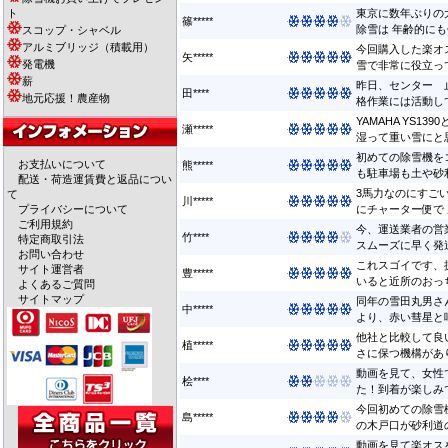
ト
東京に数年ぶりの
篠*****
除雪は 年齢的にも
スコップ・シャベル
アルミブリッジ（積載用）
今回購入した楽オ
矢*****
発電機
雪で非常に役立って
薪
昨日、センター 
田****
地元応援！農産物
格作業には活動して
YAMAHA YS1
瀬*****
湿って重い雪にと思っ
初めての除雪機を
お支払いについて
熊*****
も駐車場も土や砂利
配送・荷造運賃費と返品につい
3馬力なのにすご
て
川*****
プライバシーについて
にチャーター便で 届
ご利用規約
今、運送業者の営
竹****
特定商取引法
スムーズに早く発送
お問い合わせ
これスゴイです、
サイト運営者
豊*****
いると近所のおっち
よくあるご質問
サイトマップ
同年の雪田丸男さ
中*****
より、赤い彗星と呼
他社と比較して良
植*****
さに保つ機構があり
動画を見て、女性
桧****
た！到着が楽しみで
今回初めての除雪
島*****
の木戸口が砂利道の
動画を見て楽オス