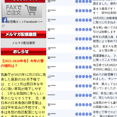
岡*****
届きました。操作も
楽オス最高です！
石*****
す！ 田中社長明る
10月2日に自動
五*****
除雪機ネットFacebookペー
に取りに行きねさっ
ジ
冬を戦い抜いての感
渡****
引けば始動します ..
昨年11月購入後
*******
積雪により初めて使
メルマガ配信履歴
先月、 楽オスを
清*****
ら、まだ雪が降って
西濃運輸さん、フ
菊*****
に帰って二人で念の
【2025-2026年冬】今年の雪
埼玉県で1月18
の傾向は？
松*****
月15日に納品したば
気象庁が2025年12月23日に発
初めての除雪機で
山****
れました。 今シー
表した最新の3か月予報で
は、とくに1月は西日本を中
昨年、購入してな
今*****
思っていましたが、
心に強い寒気が南下しやす
く、2月も全国的に冬らしい
802、本当に使
*******
が、信じられないほ
寒さになりそうです。 北・東
日本の日本海側の降雪量は、
山形県の中でも豪
荒*****
の両親の為にスノー
ほぼ平年並みの予想です。 今
冬は冬型の気圧配置になりや
非常に丁寧でスピ
谷*****
た。 周りの勧めでブ
すく、寒気の南下するタイミ