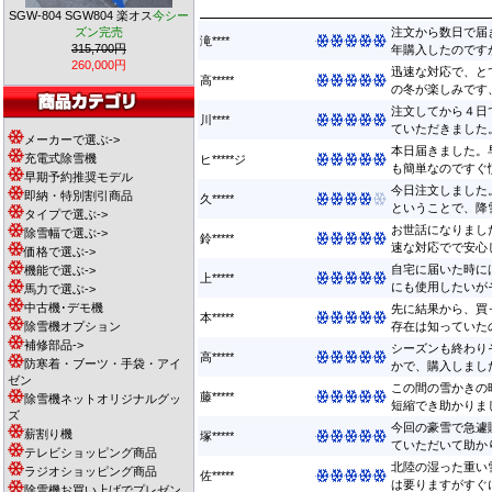
SGW-804 SGW804 楽オス
今シー
ズン完売
注文から数日で届
滝****
315,700円
年購入したのですが
260,000円
迅速な対応で、と
高*****
の冬が楽しみです、
注文してから４日
川****
ていただきました。
メーカーで選ぶ->
本日届きました。
充電式除雪機
ヒ*****ジ
も簡単なのですぐ慣
早期予約推奨モデル
今日注文しました
即納・特別割引商品
久*****
ということで、降雪
タイプで選ぶ->
お世話になりまし
除雪幅で選ぶ->
鈴*****
速な対応でで安心して
価格で選ぶ->
自宅に届いた時に
機能で選ぶ->
上*****
にも使用したいがそ
馬力で選ぶ->
中古機･デモ機
先に結果から、買
本*****
除雪機オプション
存在は知っていたの
補修部品->
シーズンも終わり
高*****
防寒着・ブーツ・手袋・アイ
かで、購入しました
ゼン
この間の雪かきの
藤*****
除雪機ネットオリジナルグッ
短縮でき助かりました
ズ
今回の豪雪で急遽
薪割り機
塚*****
ていただいて助かり
テレビショッピング商品
北陸の湿った重い
ラジオショッピング商品
佐*****
は要りますがすぐに
除雪機お買い上げでプレゼン