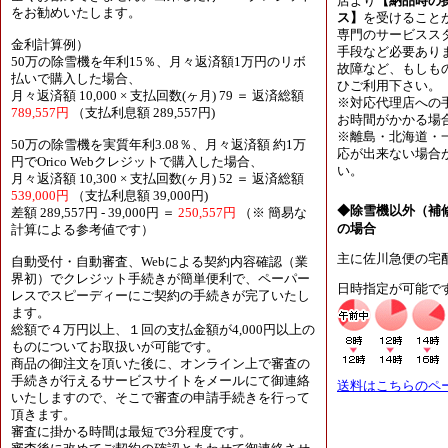
店より
【納品時の
をお勧めいたします。
ス】
を受けること
専門のサービスス
金利計算例）
手段など必要あり
50万の除雪機を年利15％、月々返済額1万円のリボ
故障など、もしも
払いで購入した場合、
ひご利用下さい。
月々返済額 10,000 × 支払回数(ヶ月) 79 ＝ 返済総額
※対応代理店への
789,557円
（支払利息額 289,557円)
お時間がかかる場
※離島・北海道・
50万の除雪機を実質年利3.08％、月々返済額 約1万
応が出来ない場合
円でOrico Webクレジットで購入した場合、
い。
月々返済額 10,300 × 支払回数(ヶ月) 52 ＝ 返済総額
539,000円
（支払利息額 39,000円)
◆除雪機以外（補
差額 289,557円 - 39,000円 ＝
250,557円
（※ 簡易な
の場合
計算による参考値です）
主に佐川急便の宅
自動受付・自動審査、Webによる契約内容確認（業
界初）でクレジット手続きが簡単便利で、ペーパー
日時指定が可能で
レスでスピーディーにご契約の手続きが完了いたし
ます。
総額で４万円以上、１回の支払金額が4,000円以上の
ものについてお取扱いが可能です。
商品の御注文を頂いた後に、オンライン上で審査の
手続きが行えるサービスサイトをメールにて御連絡
送料はこちらのペ
いたしますので、そこで審査の申請手続きを行って
頂きます。
審査に掛かる時間は最短で3分程度です。