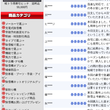
軽トラ用牽引ヒッチ 送料込
迅速な対応で、と
高*****
55,000円
の冬が楽しみです、
注文してから４日
川****
ていただきました。
本日届きました。
メーカーで選ぶ->
ヒ*****ジ
も簡単なのですぐ慣
充電式除雪機
今日注文しました
早期予約推奨モデル
久*****
ということで、降雪
即納・特別割引商品
自宅に届いた時に
タイプで選ぶ->
上*****
にも使用したいがそ
除雪幅で選ぶ->
先に結果から、買
価格で選ぶ->
本*****
存在は知っていたの
機能で選ぶ->
馬力で選ぶ->
シーズンも終わり
高*****
かで、購入しました
中古機･デモ機
除雪機オプション
この間の雪かきの
藤*****
補修部品->
短縮でき助かりました
防寒着・ブーツ・手袋・アイ
今回の豪雪で急遽
塚*****
ゼン
ていただいて助かり
除雪機ネットオリジナルグッ
北陸の湿った重い
ズ
佐*****
は要りますがすぐに
薪割り機
東京に数年ぶりの
テレビショッピング商品
篠*****
除雪は 年齢的にも
ラジオショッピング商品
今回購入した楽オ
除雪機お買い上げでプレゼン
矢*****
雪で非常に役立って
ト