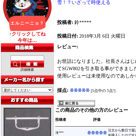
雪！？いざって時使える
投稿者:
鈴*****
投稿日付:
2018年3月 6日 火曜日
レビュー:
お世話になりました。社長さんはじ
てSGW802を引き取る事ができま
詳細検索
使用レビューは未使用なのであしか
採点:
[5点中の 5点!]
この商品のその他の方のレビュー
投稿者
評価
注文から数日で届
滝****
年購入したのですが