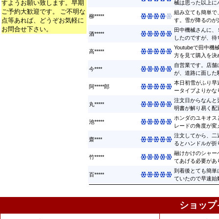
すようお願い致します。早期
械は思った以上にパ
ご予約大歓迎です。 ご不明な
組み立ても簡単で
柳*****
点等あれば、どうぞお気軽に
す。雪が降るのが楽
お問合せ下さい。
田中機械さんに、
酒*****
したのですが、待ち
Youtubeで田
高*****
方を見て購入を決め
自営業です。店舗
今****
が、道路に面した駐
本日初雪がふり早
阿*****郎
ータイプよりかなり早
注文日からなんと
丸*****
明書が解り易く配置
ホンダのユキオス
池*****
レードの角度が変え
注文してから、二
齋****
るとハンドルが折り
融けかけのシャー
竹*****
てあげる必要があり
到着後とても簡単
百*****
ていたので早速始動 
ショップ