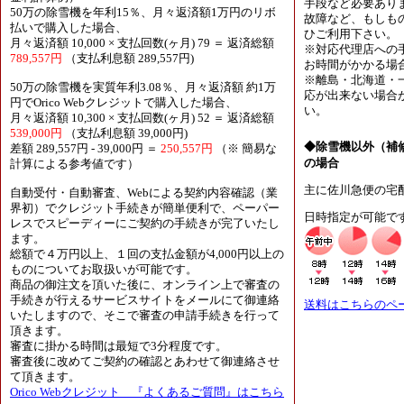
手段など必要あり
50万の除雪機を年利15％、月々返済額1万円のリボ
故障など、もしも
払いで購入した場合、
ひご利用下さい。
月々返済額 10,000 × 支払回数(ヶ月) 79 ＝ 返済総額
※対応代理店への
789,557円
（支払利息額 289,557円)
お時間がかかる場
※離島・北海道・
50万の除雪機を実質年利3.08％、月々返済額 約1万
応が出来ない場合
円でOrico Webクレジットで購入した場合、
い。
月々返済額 10,300 × 支払回数(ヶ月) 52 ＝ 返済総額
539,000円
（支払利息額 39,000円)
◆除雪機以外（補
差額 289,557円 - 39,000円 ＝
250,557円
（※ 簡易な
の場合
計算による参考値です）
主に佐川急便の宅
自動受付・自動審査、Webによる契約内容確認（業
界初）でクレジット手続きが簡単便利で、ペーパー
日時指定が可能で
レスでスピーディーにご契約の手続きが完了いたし
ます。
総額で４万円以上、１回の支払金額が4,000円以上の
ものについてお取扱いが可能です。
商品の御注文を頂いた後に、オンライン上で審査の
手続きが行えるサービスサイトをメールにて御連絡
送料はこちらのペ
いたしますので、そこで審査の申請手続きを行って
頂きます。
審査に掛かる時間は最短で3分程度です。
審査後に改めてご契約の確認とあわせて御連絡させ
て頂きます。
Orico Webクレジット 『よくあるご質問』はこちら