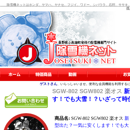
除雪機ネットはホンダ、ヤマハ、ヤナセ、フジイ、ワドー、シバウラ、石狩、ササキ、
機
ゲストさん
、いらっしゃいませ。便利な会員機能を利用する
SGW-802 SGW802 楽オス
新
す！でも大雪！？いざって時
商品名:
SGW-802 SGW802 楽オス
新
型出た？一気に安くします！でも大