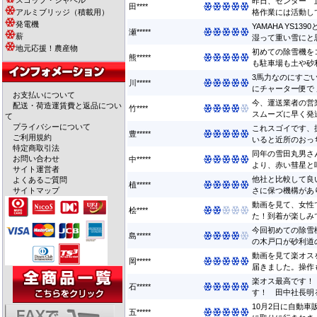
スコップ・シャベル
昨日、センター 
田****
アルミブリッジ（積載用）
格作業には活動して
発電機
YAMAHA YS1
瀬*****
薪
湿って重い雪にと思っ
地元応援！農産物
初めての除雪機を
熊*****
も駐車場も土や砂利
3馬力なのにすご
川*****
にチャーター便で 届
お支払いについて
今、運送業者の営
配送・荷造運賃費と返品につい
竹****
スムーズに早く発送
て
プライバシーについて
これスゴイです、
豊*****
ご利用規約
いると近所のおっち
特定商取引法
同年の雪田丸男さ
お問い合わせ
中*****
より、赤い彗星と呼
サイト運営者
他社と比較して良
よくあるご質問
植*****
サイトマップ
さに保つ機構があり
動画を見て、女性
桧****
た！到着が楽しみで
今回初めての除雪
島*****
の木戸口が砂利道の
動画を見て楽オス
岡*****
届きました。操作も
楽オス最高です！
石*****
す！ 田中社長明る
10月2日に自動
五*****