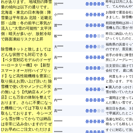
れがあります。 地域別の降雪
昨年は12月に入
渋*****
て、てんやわんやで
量の傾向は以下の通りです。
北海道・東北の日本海側：降
お陰様で運送会社
小*****
きました。除雪機を
雪量は平年並み 北陸・近畿北
部・山陰：冬の前半に寒気が
初回使用時は20～
渡****
雪機も刃に雪が 付着
流入し“大雪の可能性” 太平洋
側：晴天が多いが、放射冷却
昨日に納品いただ
板****
びっくりしたのと、
で路面凍結リスクが上昇
福島県の浜道りっ
大*****
除雪機ネットと致しましては
のですが、震災後こ
どんな状態でも対応できる
岩手の非常に降雪
高****
【ベタ雪対応モデルのドーザ
所にスノーグレーダ
ー+ロータリー機】や 【新型
注文翌日に届けて
高*****
スマートオーガ付ハイブリッ
会社です。 庭に残っ
ド】など高性能機種を豊富に
何度もネットで見
鈴****
取り揃えお買い上げ頂いた 除
と思います。 デモ
雪機で使い方やメンテに不安
■ 購入のきっかけ
赤****
の無いよう【代納店＆メンテ
雪が続いていたため
店】にも万全の体制を整えて
一週間ほど使って
内****
おります。 さらに不要になっ
んだ重たい雪です。
た機種については下取り＆買
発注日を含め、３
高****
取もしております。 今シーズ
で早速試したところ
ンも雪が降ってからでは納品
迅速な対応して頂
*******
は非常に込み合いますので ぜ
積もっても頼もしい
ひお早めにご注文いただけま
すぐに対応して頂
*******