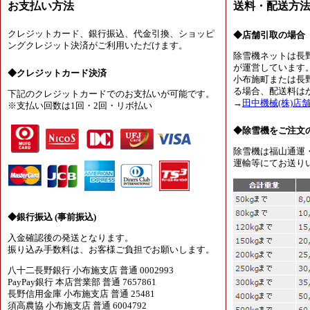
お支払い方法
送料・配送方
クレジットカード、銀行振込、代金引換、ショッピ
◆店舗引取の場合
ングクレジット決済がご利用いただけます。
除雪機ネットは長
が運営しています
◆クレジットカード決済
小布施町または長
る場合、配送料は
下記のクレジットカードでのお支払いが可能です。
→
田中機械(株)店
※支払い回数は1回・2回・リボ払い
◆除雪機をご注文
除雪機は福山通運
運輸等にてお送り
◆銀行振込 (事前振込)
入金確認後の発送となります。
振り込み手数料は、お客様ご負担でお願いします。
八十二長野銀行 小布施支店 普通 0002993
PayPay銀行 本店営業部 普通 7657861
長野信用金庫 小布施支店 普通 25481
須高農協 小布施支店 普通 6004792