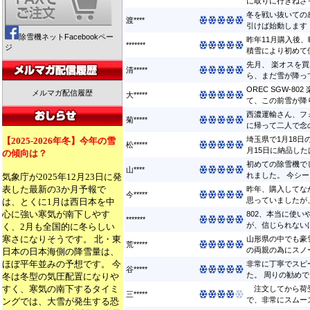
に取りに行きねさっ
冬を戦い抜いての感
渡****
引けば始動します ..
除雪機ネットFacebookペー
昨年11月購入後
*******
ジ
積雪により初めて使
先月、 楽オスを
清*****
ら、まだ雪が降って
OREC SGW-8
メルマガ配信履歴
大*****
て、この前雪が降り
西濃運輸さん、フ
菊*****
に帰って二人で念の
埼玉県で1月18
【2025-2026年冬】今年の雪
松*****
月15日に納品したば
の傾向は？
初めての除雪機で
山****
れました。 今シー
気象庁が2025年12月23日に発
表した最新の3か月予報で
昨年、購入してな
今*****
思っていましたが、
は、とくに1月は西日本を中
心に強い寒気が南下しやす
802、本当に使
*******
が、信じられないほ
く、2月も全国的に冬らしい
寒さになりそうです。 北・東
山形県の中でも豪
荒*****
の両親の為にスノー
日本の日本海側の降雪量は、
ほぼ平年並みの予想です。 今
非常に丁寧でスピ
谷*****
た。 周りの勧めでブ
冬は冬型の気圧配置になりや
すく、寒気の南下するタイミ
注文してから荷受
三*****
で、非常にスムーズ
ングでは、大雪が発生する恐