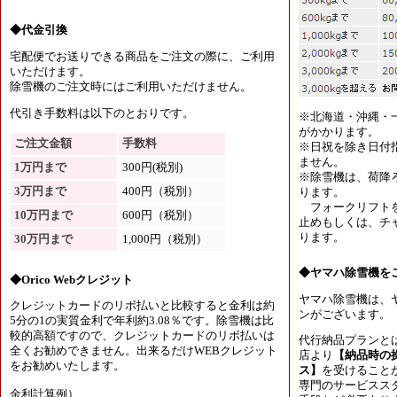
◆代金引換
宅配便でお送りできる商品をご注文の際に、ご利用
いただけます。
除雪機のご注文時にはご利用いただけません。
代引き手数料は以下のとおりです。
※北海道・沖縄・
がかかります。
ご注文金額
手数料
※日祝を除き日付
ません。
1万円まで
300円(税別)
※除雪機は、荷降
3万円まで
400円（税別）
ります。
フォークリフトを
10万円まで
600円（税別）
止めもしくは、チャ
ります。
30万円まで
1,000円（税別）
◆ヤマハ除雪機を
◆Orico Webクレジット
ヤマハ除雪機は、
クレジットカードのリボ払いと比較すると金利は約
ンがございます。
5分の1の実質金利で年利約3.08％です。除雪機は比
較的高額ですので、クレジットカードのリボ払いは
代行納品プランと
全くお勧めできません。出来るだけWEBクレジット
店より
【納品時の
をお勧めいたします。
ス】
を受けること
専門のサービスス
金利計算例）