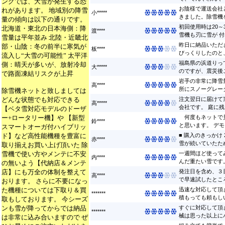
ングでは、大雪が発生する恐
お陰様で運送会社
れがあります。 地域別の降雪
小*****
きました。除雪機を
量の傾向は以下の通りです。
初回使用時は20～
北海道・東北の日本海側：降
渡****
雪機も刃に雪が 付着
雪量は平年並み 北陸・近畿北
昨日に納品いただ
部・山陰：冬の前半に寒気が
板****
びっくりしたのと、
流入し“大雪の可能性” 太平洋
福島県の浜道りっ
側：晴天が多いが、放射冷却
大*****
のですが、震災後こ
で路面凍結リスクが上昇
岩手の非常に降雪
高****
所にスノーグレーダ
除雪機ネットと致しましては
どんな状態でも対応できる
注文翌日に届けて
高*****
会社です。 庭に残っ
【ベタ雪対応モデルのドーザ
ー+ロータリー機】や 【新型
何度もネットで見
鈴****
と思います。 デモ
スマートオーガ付ハイブリッ
ド】など高性能機種を豊富に
■ 購入のきっかけ
赤****
雪が続いていたため
取り揃えお買い上げ頂いた 除
雪機で使い方やメンテに不安
一週間ほど使って
内****
んだ重たい雪です。
の無いよう【代納店＆メンテ
店】にも万全の体制を整えて
発注日を含め、３
高****
で早速試したところ
おります。 さらに不要になっ
た機種については下取り＆買
迅速な対応して頂
*******
積もっても頼もしい
取もしております。 今シーズ
ンも雪が降ってからでは納品
すぐに対応して頂
*******
械は思った以上にパ
は非常に込み合いますので ぜ