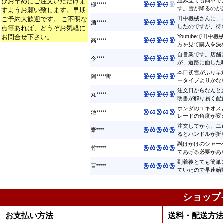
ひお早めにご注文いただけま
組み立ても簡単で
柳*****
す。雪が降るのが楽
すようお願い致します。早期
ご予約大歓迎です。 ご不明な
田中機械さんに、
酒*****
したのですが、待ち
点等あれば、どうぞお気軽に
お問合せ下さい。
Youtubeで田
高*****
方を見て購入を決め
自営業です。店舗
今****
が、道路に面した駐
本日初雪がふり早
阿*****郎
ータイプよりかなり早
注文日からなんと
丸*****
明書が解り易く配置
ホンダのユキオス
池*****
レードの角度が変え
注文してから、二
齋****
るとハンドルが折り
融けかけのシャー
竹*****
てあげる必要があり
到着後とても簡単
百*****
ていたので早速始動 
ショップ
お支払い方法
送料・配送方