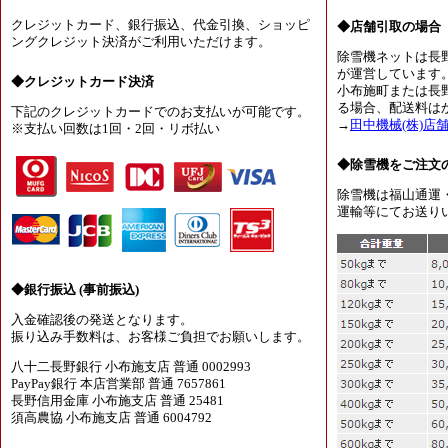
クレジットカード、銀行振込、代金引換、ショッピ
◆店舗引取の場合
ングクレジット決済がご利用いただけます。
除雪機ネットは長
が運営しています
◆クレジットカード決済
小布施町または長
る場合、配送料は
下記のクレジットカードでのお支払いが可能です。
→
田中機械(株)店
※支払い回数は1回・2回・リボ払い
◆除雪機をご注文
除雪機は福山通運
運輸等にてお送り
◆銀行振込 (事前振込)
入金確認後の発送となります。
振り込み手数料は、お客様ご負担でお願いします。
八十二長野銀行 小布施支店 普通 0002993
PayPay銀行 本店営業部 普通 7657861
長野信用金庫 小布施支店 普通 25481
須高農協 小布施支店 普通 6004792