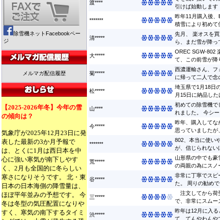
渡****
引けば始動します ..
昨年11月購入後
*******
積雪により初めて使
除雪機ネットFacebookペー
先月、 楽オスを
清*****
ジ
ら、まだ雪が降って
OREC SGW-8
大*****
て、この前雪が降り
西濃運輸さん、フ
メルマガ配信履歴
菊*****
に帰って二人で念の
埼玉県で1月18
松*****
月15日に納品したば
初めての除雪機で
【2025-2026年冬】今年の雪
山****
れました。 今シー
の傾向は？
昨年、購入してな
今*****
思っていましたが、
気象庁が2025年12月23日に発
802、本当に使
表した最新の3か月予報で
*******
が、信じられないほ
は、とくに1月は西日本を中
山形県の中でも豪
心に強い寒気が南下しやす
荒*****
の両親の為にスノー
く、2月も全国的に冬らしい
非常に丁寧でスピ
寒さになりそうです。 北・東
谷*****
た。 周りの勧めでブ
日本の日本海側の降雪量は、
注文してから荷受
ほぼ平年並みの予想です。 今
三*****
で、非常にスムーズ
冬は冬型の気圧配置になりや
昨年は12月に入
すく、寒気の南下するタイミ
渋*****
て、てんやわんやで