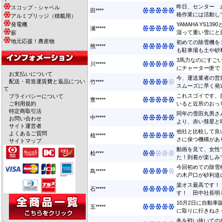
昨日、センター 
スコップ・シャベル
田****
格作業には活動して
アルミブリッジ（積載用）
発電機
YAMAHA YS1
瀬*****
湿って重い雪にと思っ
薪
地元応援！農産物
初めての除雪機を
熊*****
も駐車場も土や砂利
3馬力なのにすご
川*****
にチャーター便で 届
お支払いについて
今、運送業者の営
配送・荷造運賃費と返品につい
竹****
スムーズに早く発送
て
これスゴイです、
プライバシーについて
豊*****
ご利用規約
いると近所のおっち
特定商取引法
同年の雪田丸男さ
中*****
お問い合わせ
より、赤い彗星と呼
サイト運営者
他社と比較して良
よくあるご質問
植*****
さに保つ機構があり
サイトマップ
動画を見て、女性
桧****
た！到着が楽しみで
今回初めての除雪
島*****
の木戸口が砂利道の
楽オス最高です！
石*****
す！ 田中社長明る
10月2日に自動
五*****
に取りに行きねさっ
冬を戦い抜いての感