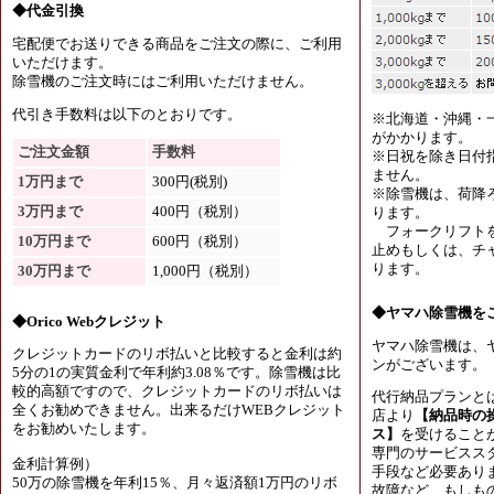
◆代金引換
宅配便でお送りできる商品をご注文の際に、ご利用
いただけます。
除雪機のご注文時にはご利用いただけません。
代引き手数料は以下のとおりです。
※北海道・沖縄・
がかかります。
ご注文金額
手数料
※日祝を除き日付
ません。
1万円まで
300円(税別)
※除雪機は、荷降
3万円まで
400円（税別）
ります。
フォークリフトを
10万円まで
600円（税別）
止めもしくは、チャ
ります。
30万円まで
1,000円（税別）
◆ヤマハ除雪機を
◆Orico Webクレジット
ヤマハ除雪機は、
クレジットカードのリボ払いと比較すると金利は約
ンがございます。
5分の1の実質金利で年利約3.08％です。除雪機は比
較的高額ですので、クレジットカードのリボ払いは
代行納品プランと
全くお勧めできません。出来るだけWEBクレジット
店より
【納品時の
をお勧めいたします。
ス】
を受けること
専門のサービスス
金利計算例）
手段など必要あり
50万の除雪機を年利15％、月々返済額1万円のリボ
故障など、もしも