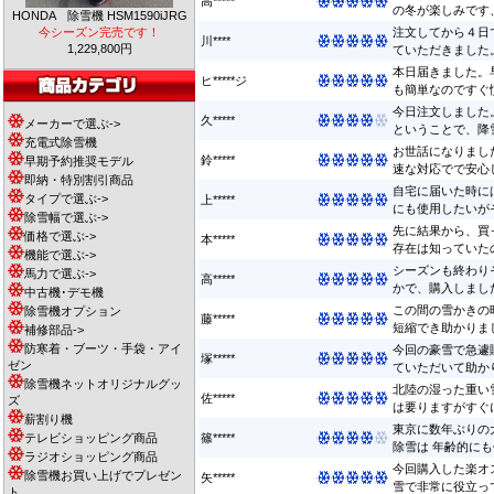
高*****
の冬が楽しみです、
HONDA 除雪機 HSM1590iJRG
今シーズン完売です！
注文してから４日
川****
1,229,800円
ていただきました。
本日届きました。
ヒ*****ジ
も簡単なのですぐ慣
今日注文しました
久*****
メーカーで選ぶ->
ということで、降雪
充電式除雪機
お世話になりまし
鈴*****
早期予約推奨モデル
速な対応でで安心して
即納・特別割引商品
自宅に届いた時に
タイプで選ぶ->
上*****
にも使用したいがそ
除雪幅で選ぶ->
先に結果から、買
価格で選ぶ->
本*****
存在は知っていたの
機能で選ぶ->
シーズンも終わり
馬力で選ぶ->
高*****
かで、購入しました
中古機･デモ機
この間の雪かきの
除雪機オプション
藤*****
短縮でき助かりました
補修部品->
防寒着・ブーツ・手袋・アイ
今回の豪雪で急遽
塚*****
ゼン
ていただいて助かり
除雪機ネットオリジナルグッ
北陸の湿った重い
佐*****
ズ
は要りますがすぐに
薪割り機
東京に数年ぶりの
テレビショッピング商品
篠*****
除雪は 年齢的にも
ラジオショッピング商品
今回購入した楽オ
除雪機お買い上げでプレゼン
矢*****
雪で非常に役立って
ト