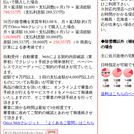
払いで購入した場合、
ひご利用下さい。
月々返済額 10,000 × 支払回数(ヶ月) 79 ＝ 返済総額
※対応代理店への
789,557円
（支払利息額 289,557円)
お時間がかかる場
※離島・北海道・
50万の除雪機を実質年利3.08％、月々返済額 約1万
応が出来ない場合
円でOrico Webクレジットで購入した場合、
い。
月々返済額 10,300 × 支払回数(ヶ月) 52 ＝ 返済総額
539,000円
（支払利息額 39,000円)
◆除雪機以外（補
差額 289,557円 - 39,000円 ＝
250,557円
（※ 簡易な
の場合
計算による参考値です）
主に佐川急便の宅
自動受付・自動審査、Webによる契約内容確認（業
界初）でクレジット手続きが簡単便利で、ペーパー
日時指定が可能で
レスでスピーディーにご契約の手続きが完了いたし
ます。
総額で４万円以上、１回の支払金額が4,000円以上の
ものについてお取扱いが可能です。
商品の御注文を頂いた後に、オンライン上で審査の
手続きが行えるサービスサイトをメールにて御連絡
送料はこちらのペ
いたしますので、そこで審査の申請手続きを行って
頂きます。
審査に掛かる時間は最短で3分程度です。
審査後に改めてご契約の確認とあわせて御連絡させ
て頂きます。
Orico Webクレジット 『よくあるご質問』はこちら