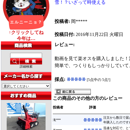
雪！？いざって時使える
投稿者:
岡*****
投稿日付:
2016年11月22日 火曜日
レビュー:
動画を見て楽オスを購入しました！
簡単で、つくりもしっかりしていて
詳細検索
採点:
[5点中の 5点!]
この商品のその他の方のレビュー
投稿者
評価
注文から数日で届
滝****
年購入したのですが
迅速な対応で、と