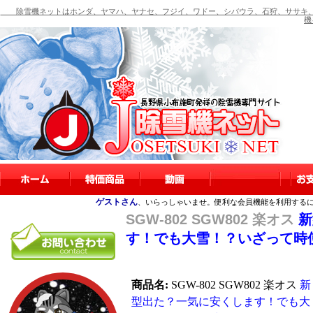
除雪機ネットはホンダ、ヤマハ、ヤナセ、フジイ、ワドー、シバウラ、石狩、ササキ、
機
ゲストさん
、いらっしゃいませ。便利な会員機能を利用する
SGW-802 SGW802 楽オス
新
す！でも大雪！？いざって時
商品名:
SGW-802 SGW802 楽オス
新
型出た？一気に安くします！でも大