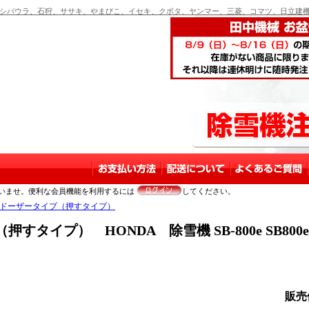
バウラ、石狩、ササキ、やまびこ、イセキ、クボタ、ヤンマー、三菱、コマツ、日立建機
いませ。便利な会員機能を利用するには
してください。
ドーザータイプ（押すタイプ）
イプ） HONDA 除雪機 SB-800e SB800e
販