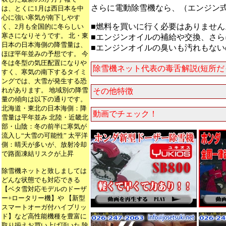
さらに電動除雪機なら、（エンジン
は、とくに1月は西日本を中
心に強い寒気が南下しやす
■燃料を買いに行く必要はありません
く、2月も全国的に冬らしい
寒さになりそうです。 北・東
■エンジンオイルの補給や交換、さ
日本の日本海側の降雪量は、
■エンジンオイルの臭いも汚れもな
ほぼ平年並みの予想です。 今
冬は冬型の気圧配置になりや
除雪機ネット代表の毒舌解説(短所
すく、寒気の南下するタイミ
ングでは、大雪が発生する恐
れがあります。 地域別の降雪
その他特徴
量の傾向は以下の通りです。
北海道・東北の日本海側：降
動画でチェック！
雪量は平年並み 北陸・近畿北
部・山陰：冬の前半に寒気が
流入し“大雪の可能性” 太平洋
側：晴天が多いが、放射冷却
で路面凍結リスクが上昇
除雪機ネットと致しましては
どんな状態でも対応できる
【ベタ雪対応モデルのドーザ
ー+ロータリー機】や 【新型
スマートオーガ付ハイブリッ
ド】など高性能機種を豊富に
取り揃えお買い上げ頂いた 除