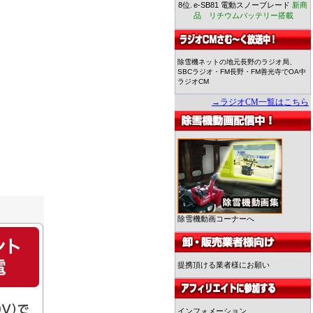
8位.
e-SB81 電動スノーブレード
新商
品 リチウムバッテリー搭載
除雪機ネットの地元長野のラジオ局、
SBCラジオ・FM長野・FM善光寺でOA中
ラジオCM
→ラジオCM一覧はこちら
除雪機動画コーナーへ
提携頂ける業者様にお願い
インフォメーション