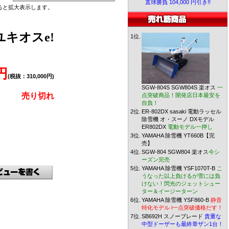
直球勝負 104,000 円引き!!
ると拡大表示します。
 ユキオスe!
1位.
0円
(税抜：310,000円)
SGW-804S SGW804S 楽オス
一
売り切れ
点突破商品！開発店日本最安を
自負！
2位.
ER-802DX sasaki 電動ラッセル
除雪機 オ・スーノ DXモデル
ER802DX
電動モデル一押し
3位.
YAMAHA 除雪機 YT660B【完
売】
4位.
SGW-804 SGW804 楽オス
今シ
ーズン完売
5位.
YAMAHA 除雪機 YSF1070T-B
こ
うなった以上負けるが雪には負
けない！閃光のジェットシュー
ター＆イージーターン
6位.
YAMAHA 除雪機 YSF860-B
静音
特化モデル i一点突破価格だす！
7位.
SB692H スノーブレード
貴重な
中型ドーザーも最終章ザン1台！