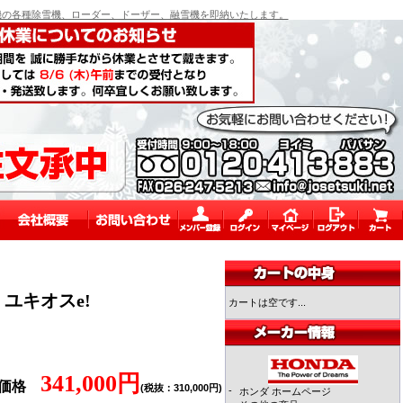
の各種除雪機、ローダー、ドーザー、融雪機を即納いたします。
 ユキオスe!
カートは空です...
341,000円
売価格
(税抜：310,000円)
-
ホンダ ホームページ