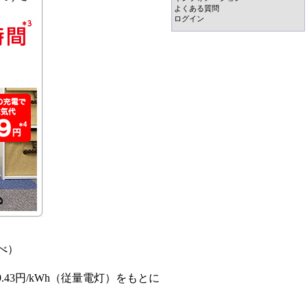
よくある質問
ログイン
調べ）
.43円/kWh（従量電灯）をもとに