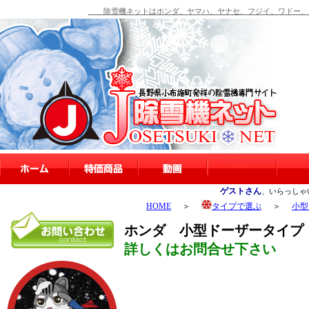
除雪機ネットはホンダ、ヤマハ、ヤナセ、フジイ、ワドー、シ
ゲストさん
、いらっしゃ
HOME
＞
タイプで選ぶ
＞
小型
ホンダ 小型ドーザータイプ（押すタ
詳しくはお問合せ下さい