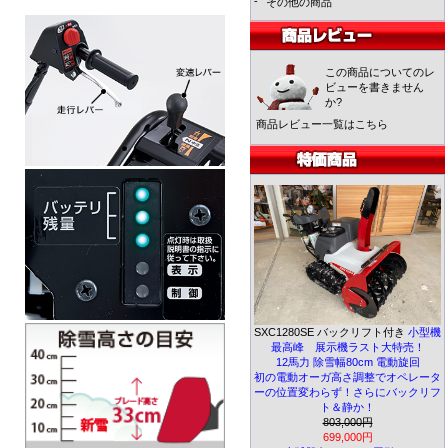
-
その他の商品
この商品についてのレ
ビューを書きません
か?
商品レビュー一覧はこちら
SXC1280SE バックリフト付き
小型機
最高峰 展示機ラスト大特売！
12馬力 除雪幅80cm 電動旋回
初の電動オーガ高さ調整でオペレータ
ーの位置変わらず！さらにバックリフ
ト＆静か！
803,000円
699,000円