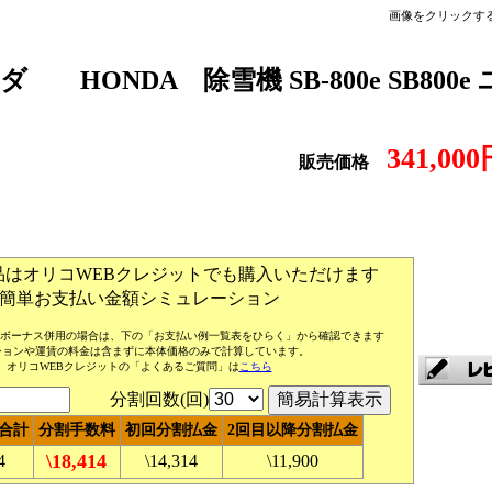
画像をクリックす
ンダ
HONDA 除雪機 SB-800e SB800e
341,00
販売価格
品はオリコWEBクレジットでも購入いただけます
簡単お支払い金額シミュレーション
 (ボーナス併用の場合は、下の「お支払い例一覧表をひらく」から確認できます
ションや運賃の料金は含まずに本体価格のみで計算しています。
オリコWEBクレジットの「よくあるご質問」は
こちら
分割回数(回)
合計
分割手数料
初回分割払金
2回目以降分割払金
\18,414
4
\14,314
\11,900