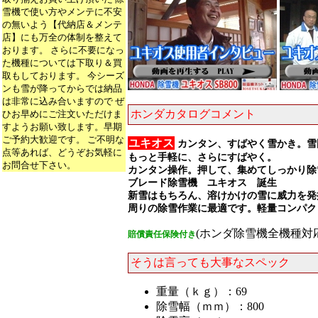
雪機で使い方やメンテに不安
の無いよう【代納店＆メンテ
店】にも万全の体制を整えて
おります。 さらに不要になっ
た機種については下取り＆買
取もしております。 今シーズ
ンも雪が降ってからでは納品
は非常に込み合いますので ぜ
ホンダカタログコメント
ひお早めにご注文いただけま
すようお願い致します。早期
ご予約大歓迎です。 ご不明な
ユキオス
カンタン、すばやく雪かき。雪
点等あれば、どうぞお気軽に
もっと手軽に、さらにすばやく。
お問合せ下さい。
カンタン操作。押して、集めてしっかり除
ブレード除雪機 ユキオス 誕生
新雪はもちろん、溶けかけの雪に威力を発
周りの除雪作業に最適です。軽量コンパク
(ホンダ除雪機全機種対応
賠償責任保険付き
そうは言っても大事なスペック
重量（ｋｇ）：69
除雪幅（ｍｍ）：800