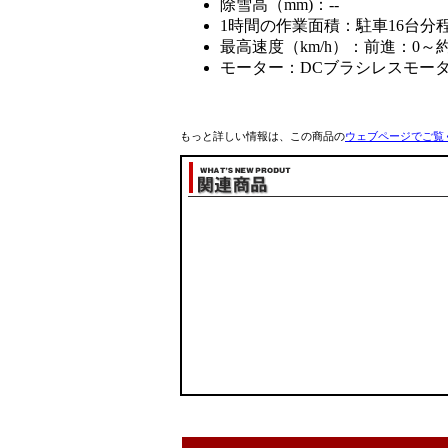
除雪高（mm)：--
1時間の作業面積：駐車16台分
最高速度（km/h）
：
前進：0～約
モーター：DCブラシレスモータ
もっと詳しい情報は、この商品の
ウェブページ
でご覧