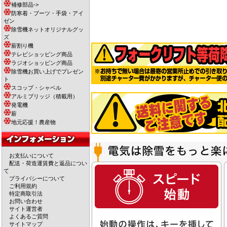
補修部品->
防寒着・ブーツ・手袋・アイ
ゼン
除雪機ネットオリジナルグッ
ズ
薪割り機
テレビショッピング商品
ラジオショッピング商品
除雪機お買い上げでプレゼン
ト
スコップ・シャベル
アルミブリッジ（積載用）
発電機
薪
地元応援！農産物
お支払いについて
配送・荷造運賃費と返品につい
て
プライバシーについて
ご利用規約
特定商取引法
お問い合わせ
サイト運営者
よくあるご質問
サイトマップ