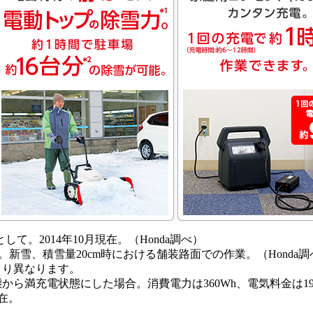
て。2014年10月現在。（Honda調べ）
車場。新雪、積雪量20cm時における舗装路面での作業。（Honda
により異なります。
状態から満充電状態にした場合。消費電力は360Wh、電気料金は19
現在。