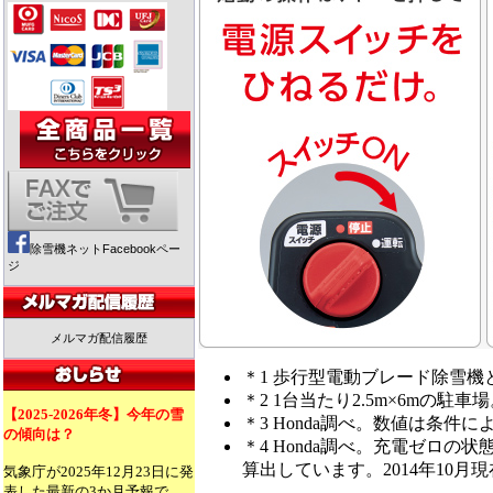
除雪機ネットFacebookペー
ジ
メルマガ配信履歴
＊1 歩行型電動ブレード除雪機とし
＊2 1台当たり2.5m×6mの駐
【2025-2026年冬】今年の雪
＊3 Honda調べ。数値は条件
の傾向は？
＊4 Honda調べ。充電ゼロの
算出しています。2014年10月
気象庁が2025年12月23日に発
表した最新の3か月予報で