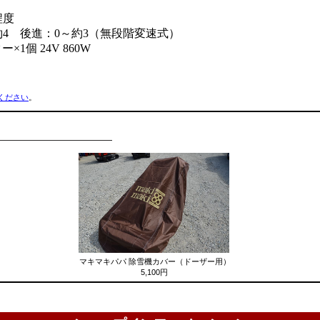
程度
4 後進：0～約3
（無段階変速式）
ー×1個
24V 860W
ください
。
マキマキパパ 除雪機カバー（ドーザー用）
5,100円