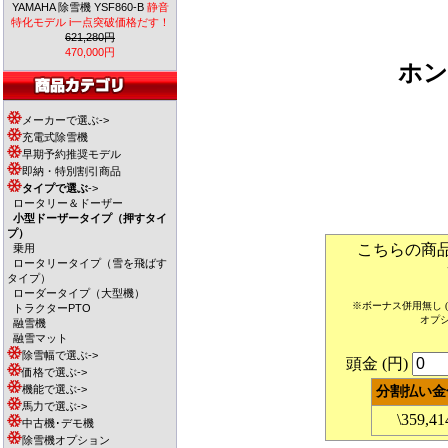
YAMAHA 除雪機 YSF860-B
静音
特化モデル i一点突破価格だす！
621,280円
470,000円
ホ
メーカーで選ぶ->
充電式除雪機
早期予約推奨モデル
即納・特別割引商品
タイプで選ぶ
->
ロータリー＆ドーザー
小型ドーザータイプ（押すタイ
プ）
こちらの商
乗用
ロータリータイプ（雪を飛ばす
タイプ）
ローダータイプ（大型機）
※ボーナス併用無し
トラクターPTO
オプ
融雪機
融雪マット
除雪幅で選ぶ->
頭金 (円)
価格で選ぶ->
機能で選ぶ->
分割払い金
馬力で選ぶ->
\359,41
中古機･デモ機
除雪機オプション