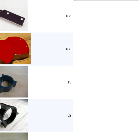
498
498
13
52