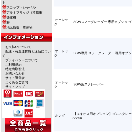
ト
スコップ・シャベル
アルミブリッジ（積載用）
発電機
オーレッ
SGWスノーグレーダー 専用オプショ 
薪
ク
地元応援！農産物
お支払いについて
オーレッ
配送・荷造運賃費と返品につい
SGW専用 スノーグレーダー 専用オプ
ク
て
プライバシーについて
ご利用規約
特定商取引法
お問い合わせ
サイト運営者
よくあるご質問
オーレッ
SGW用スクレーパー
サイトマップ
ク
【ユキオス用オプション】ゴムスクレー
ホンダ
SB800