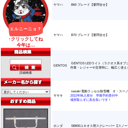
ヤマハ
B60 ブレード【要問合せ】
ヤマハ
B70 ブレード【要問合せ】
GENTOS LEDライト（ラクオス系オ
GENTOS
作業・レジャーや災害時に、幅広く使え
詳細検索
sasaki 電動ラッセル除雪機 オ・スーノ 
ササキ
2022年秋入荷分 早期予約受付中
場所取らずに具合良いです！
ホンダ
SB800ユキオス用スクレーパー【スノ