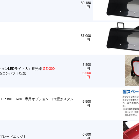
59,180
円
67,000
円
8,800
プションLEDライト大）投光器
GZ-300
円
5,500
るコンパクト投光
円
ER-801 ER801 専用オプション ヨコ置きスタンド
5,500
円
6,600
ーブレードエッジ】
円