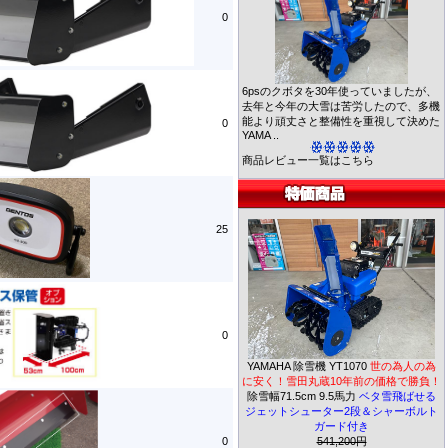
0
6psのクボタを30年使っていましたが、
去年と今年の大雪は苦労したので、多機
能より頑丈さと整備性を重視して決めた
0
YAMA ..
商品レビュー一覧はこちら
25
0
YAMAHA 除雪機 YT1070
世の為人の為
に安く！雪田丸蔵10年前の価格で勝負！
除雪幅71.5cm 9.5馬力
ベタ雪飛ばせる
ジェットシューター2段＆シャーボルト
ガード付き
0
541,200円