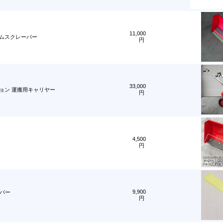
11,000
ゴムスクレーパー
円
33,000
ション 運搬用キャリヤー
円
4,500
円
9,900
パー
円