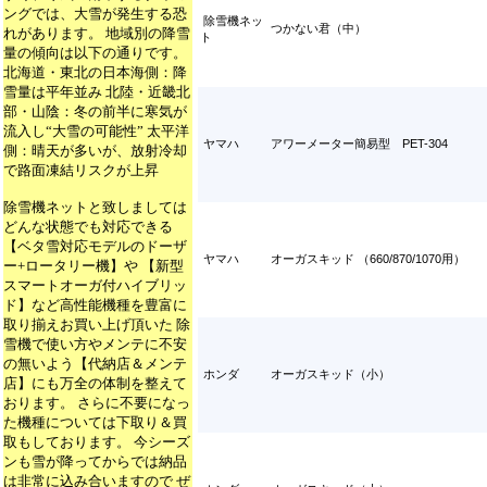
ングでは、大雪が発生する恐
除雪機ネッ
つかない君（中）
れがあります。 地域別の降雪
ト
量の傾向は以下の通りです。
北海道・東北の日本海側：降
雪量は平年並み 北陸・近畿北
部・山陰：冬の前半に寒気が
流入し“大雪の可能性” 太平洋
ヤマハ
アワーメーター簡易型 PET-304
側：晴天が多いが、放射冷却
で路面凍結リスクが上昇
除雪機ネットと致しましては
どんな状態でも対応できる
【ベタ雪対応モデルのドーザ
ヤマハ
オーガスキッド （660/870/1070用）
ー+ロータリー機】や 【新型
スマートオーガ付ハイブリッ
ド】など高性能機種を豊富に
取り揃えお買い上げ頂いた 除
雪機で使い方やメンテに不安
の無いよう【代納店＆メンテ
ホンダ
オーガスキッド（小）
店】にも万全の体制を整えて
おります。 さらに不要になっ
た機種については下取り＆買
取もしております。 今シーズ
ンも雪が降ってからでは納品
は非常に込み合いますので ぜ