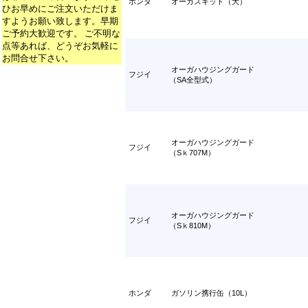
ホンダ
オーガスキッド（大）
ひお早めにご注文いただけま
すようお願い致します。早期
ご予約大歓迎です。 ご不明な
点等あれば、どうぞお気軽に
お問合せ下さい。
オーガハウジングガード
フジイ
（SA全型式）
オーガハウジングガード
フジイ
（Sｋ707M）
オーガハウジングガード
フジイ
（Sｋ810M）
ホンダ
ガソリン携行缶（10L）