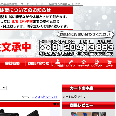
の各種除雪機、ローダー、ドーザー、融雪機を即納いたします。
カートは空です...
ページ:
1
2
3
[次ページ >>]
数量