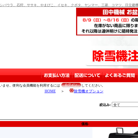
バウラ、石狩、ササキ、やまびこ、イセキ、クボタ、ヤンマー、三菱、コマツ、日立建機
いませ。便利な会員機能を利用するには
してください。
HOME
＞
除雪機オプション
絞込み:
価格-