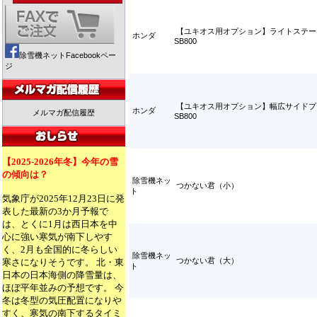
【ユキオス用オプション】ライトステー
ホンダ
SB800
除雪機ネットFacebookペー
ジ
【ユキオス用オプション】幅広サイドプ
ホンダ
メルマガ配信履歴
SB800
【2025-2026年冬】今年の雪
の傾向は？
除雪機ネッ
つかない君（小）
ト
気象庁が2025年12月23日に発
表した最新の3か月予報で
は、とくに1月は西日本を中
心に強い寒気が南下しやす
く、2月も全国的に冬らしい
除雪機ネッ
つかない君（大）
寒さになりそうです。 北・東
ト
日本の日本海側の降雪量は、
ほぼ平年並みの予想です。 今
冬は冬型の気圧配置になりや
すく、寒気の南下するタイミ