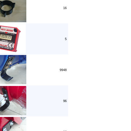
16
5
9948
96