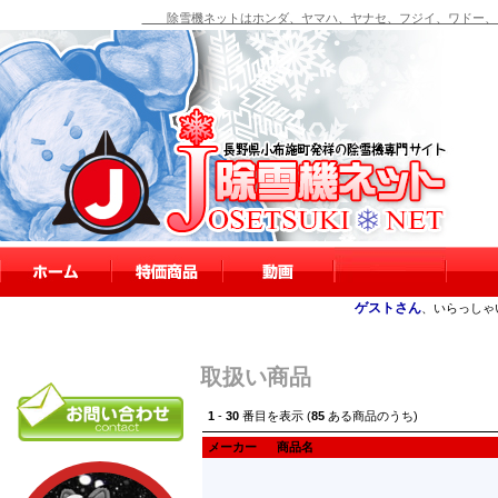
除雪機ネットはホンダ、ヤマハ、ヤナセ、フジイ、ワドー、シ
ゲストさん
、いらっしゃ
取扱い商品
1
-
30
番目を表示 (
85
ある商品のうち)
メーカー
商品名