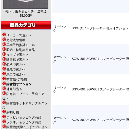
軽トラ用牽引ヒッチ 送料込
55,000円
オーレッ
SGW スノーグレーダー 専用オプショ
ク
メーカーで選ぶ->
充電式除雪機
早期予約推奨モデル
即納・特別割引商品
タイプで選ぶ->
オーレッ
SGW-801 SGW801 スノーグレーダ
除雪幅で選ぶ->
ク
価格で選ぶ->
機能で選ぶ->
馬力で選ぶ->
中古機･デモ機
除雪機オプション
オーレッ
補修部品->
SGW-801 SGW801 スノーグレー
ク
防寒着・ブーツ・手袋・アイ
ゼン
除雪機ネットオリジナルグッ
ズ
薪割り機
テレビショッピング商品
オーレッ
SGW-802 SGW802 スノーグレーダ
ラジオショッピング商品
ク
除雪機お買い上げでプレゼン