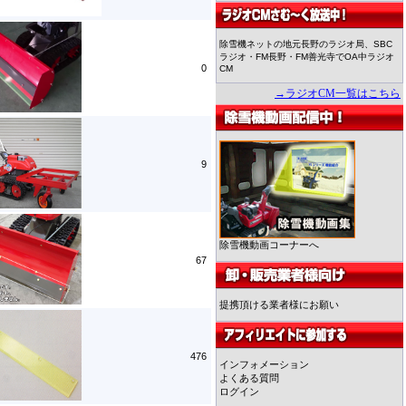
除雪機ネットの地元長野のラジオ局、SBC
ラジオ・FM長野・FM善光寺でOA中ラジオ
0
CM
→ラジオCM一覧はこちら
9
除雪機動画コーナーへ
67
提携頂ける業者様にお願い
476
インフォメーション
よくある質問
ログイン