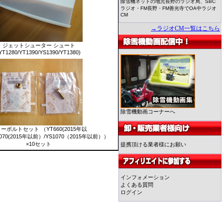
除雪機ネットの地元長野のラジオ局、SBC
ラジオ・FM長野・FM善光寺でOA中ラジオ
CM
→ラジオCM一覧はこちら
ジェットシューター シュート
YT1280/YT1390/YS1390/YT1380)
除雪機動画コーナーへ
ーボルトセット （YT660(2015年以
T1070(2015年以前）/YS1070（2015年以前））
×10セット
提携頂ける業者様にお願い
インフォメーション
よくある質問
ログイン