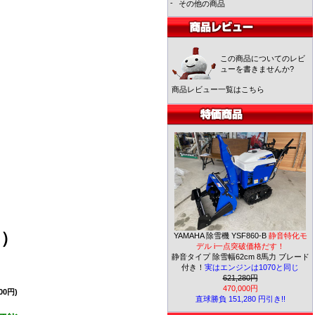
-
その他の商品
この商品についてのレビ
ューを書きませんか?
商品レビュー一覧はこちら
用）
YAMAHA 除雪機 YSF860-B
静音特化モ
デル i一点突破価格だす！
静音タイプ 除雪幅62cm 8馬力 ブレード
付き！
実はエンジンは1070と同じ
621,280円
470,000円
00円)
直球勝負 151,280 円引き!!