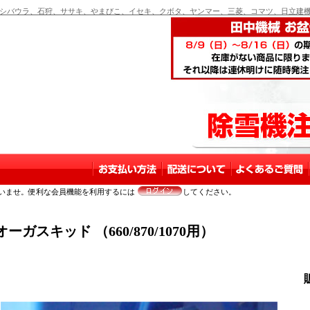
バウラ、石狩、ササキ、やまびこ、イセキ、クボタ、ヤンマー、三菱、コマツ、日立建機
いませ。便利な会員機能を利用するには
してください。
スキッド （660/870/1070用）