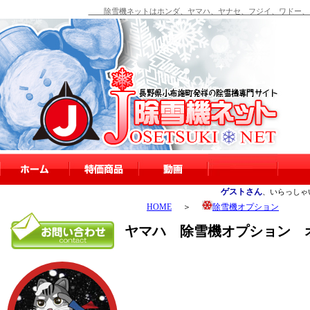
除雪機ネットはホンダ、ヤマハ、ヤナセ、フジイ、ワドー、シ
ゲストさん
、いらっしゃ
HOME
＞
除雪機オプション
ヤマハ 除雪機オプション オーガ