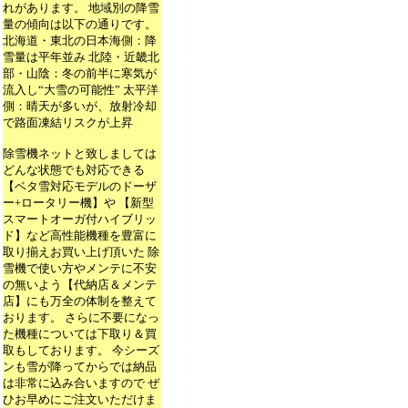
れがあります。 地域別の降雪
量の傾向は以下の通りです。
北海道・東北の日本海側：降
雪量は平年並み 北陸・近畿北
部・山陰：冬の前半に寒気が
流入し“大雪の可能性” 太平洋
側：晴天が多いが、放射冷却
で路面凍結リスクが上昇
除雪機ネットと致しましては
どんな状態でも対応できる
【ベタ雪対応モデルのドーザ
ー+ロータリー機】や 【新型
スマートオーガ付ハイブリッ
ド】など高性能機種を豊富に
取り揃えお買い上げ頂いた 除
雪機で使い方やメンテに不安
の無いよう【代納店＆メンテ
店】にも万全の体制を整えて
おります。 さらに不要になっ
た機種については下取り＆買
取もしております。 今シーズ
ンも雪が降ってからでは納品
は非常に込み合いますので ぜ
ひお早めにご注文いただけま