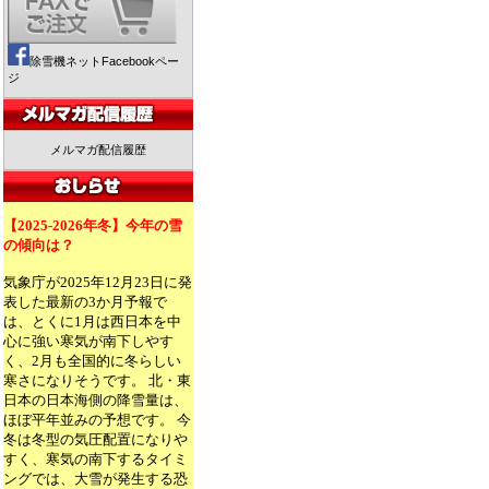
除雪機ネットFacebookペー
ジ
メルマガ配信履歴
【2025-2026年冬】今年の雪
の傾向は？
気象庁が2025年12月23日に発
表した最新の3か月予報で
は、とくに1月は西日本を中
心に強い寒気が南下しやす
く、2月も全国的に冬らしい
寒さになりそうです。 北・東
日本の日本海側の降雪量は、
ほぼ平年並みの予想です。 今
冬は冬型の気圧配置になりや
すく、寒気の南下するタイミ
ングでは、大雪が発生する恐