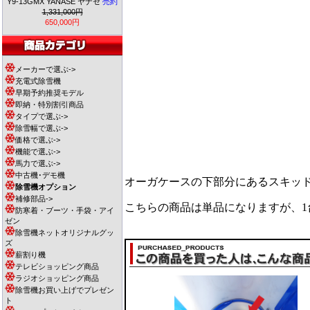
Y9-13GMX YANASE ヤナセ
売約
1,331,000円
650,000円
メーカーで選ぶ->
充電式除雪機
早期予約推奨モデル
即納・特別割引商品
タイプで選ぶ->
除雪幅で選ぶ->
価格で選ぶ->
機能で選ぶ->
馬力で選ぶ->
中古機･デモ機
オーガケースの下部分にあるスキッ
除雪機オプション
補修部品->
こちらの商品は単品になりますが、1
防寒着・ブーツ・手袋・アイ
ゼン
除雪機ネットオリジナルグッ
ズ
薪割り機
テレビショッピング商品
ラジオショッピング商品
除雪機お買い上げでプレゼン
ト