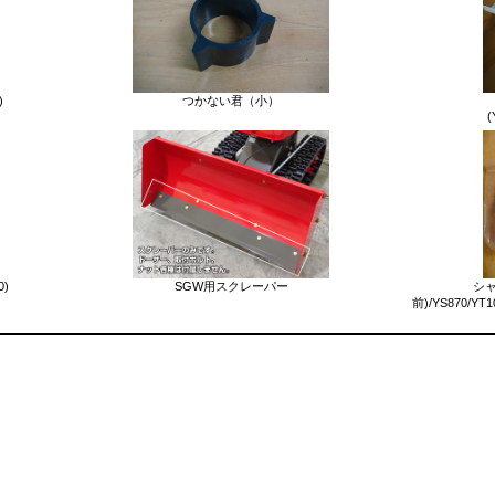
)
つかない君（小）
(
0)
SGW用スクレーパー
シャ
前)/YS870/Y