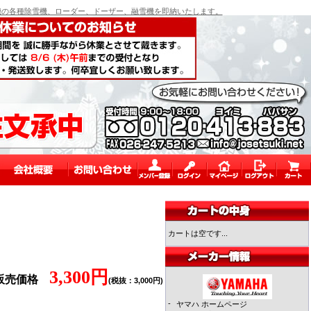
の各種除雪機、ローダー、ドーザー、融雪機を即納いたします。
カートは空です...
3,300円
販売価格
(税抜：3,000円)
-
ヤマハ ホームページ