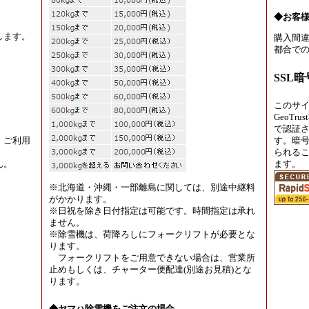
◆お客
します。
購入間違
都合での
SSL
このサ
GeoT
で認証
、ご利用
す。暗
られる
ん。
ます。
※北海道・沖縄・一部離島に関しては、別途中継料
がかかります。
※日祝を除き日付指定は可能です。時間指定は承れ
ません。
※除雪機は、荷降ろしにフォークリフトが必要とな
ります。
フォークリフトをご用意できない場合は、営業所
止めもしくは、チャーター便配達(別途お見積)とな
ります。
◆ヤマハ除雪機をご注文の場合