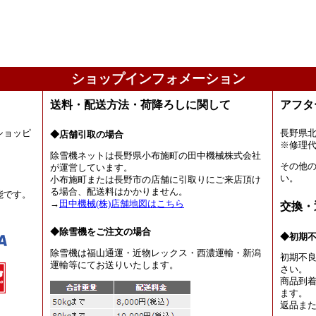
ショップインフォメーション
送料・配送方法・荷降ろしに関して
アフタ
ショッピ
長野県
◆店舗引取の場合
。
※修理
除雪機ネットは長野県小布施町の田中機械株式会社
その他
が運営しています。
い。
小布施町または長野市の店舗に引取りにご来店頂け
る場合、配送料はかかりません。
能です。
→
田中機械(株)店舗地図はこちら
交換・
◆除雪機をご注文の場合
◆初期
除雪機は福山通運・近物レックス・西濃運輸・新潟
初期不
運輸等にてお送りいたします。
さい。
商品到着
ます。
返品ま