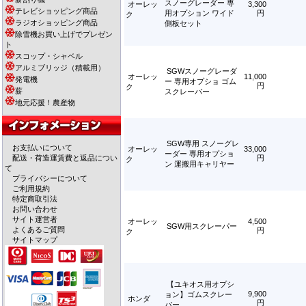
スノーグレーダー 専
オーレッ
3,300
テレビショッピング商品
用オプション ワイド
円
ク
ラジオショッピング商品
側板セット
除雪機お買い上げでプレゼン
ト
スコップ・シャベル
アルミブリッジ（積載用）
SGWスノーグレーダ
オーレッ
11,000
発電機
ー 専用オプショ ゴム
円
ク
薪
スクレーパー
地元応援！農産物
SGW専用 スノーグレ
お支払いについて
オーレッ
33,000
ーダー 専用オプショ
配送・荷造運賃費と返品につい
円
ク
ン 運搬用キャリヤー
て
プライバシーについて
ご利用規約
特定商取引法
お問い合わせ
サイト運営者
オーレッ
4,500
SGW用スクレーパー
よくあるご質問
円
ク
サイトマップ
【ユキオス用オプシ
9,900
ョン】ゴムスクレー
ホンダ
円
パー