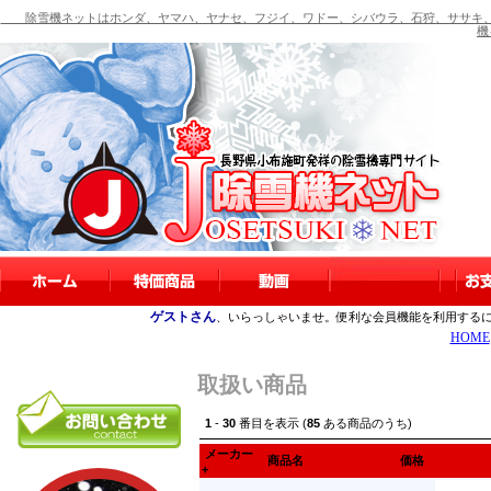
除雪機ネットはホンダ、ヤマハ、ヤナセ、フジイ、ワドー、シバウラ、石狩、ササキ、
機
ゲストさん
、いらっしゃいませ。便利な会員機能を利用する
HOME
取扱い商品
1
-
30
番目を表示 (
85
ある商品のうち)
メーカー
商品名
価格
+