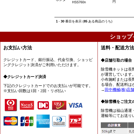
円
HSS760n
1
-
30
番目を表示 (
85
ある商品のうち)
ショップ
お支払い方法
送料・配送方
クレジットカード、銀行振込、代金引換、ショッピ
◆店舗引取の場合
ングクレジット決済がご利用いただけます。
除雪機ネットは長
が運営しています
◆クレジットカード決済
小布施町または長
る場合、配送料は
下記のクレジットカードでのお支払いが可能です。
→
田中機械(株)店
※支払い回数は1回・2回・リボ払い
◆除雪機をご注文
除雪機は福山通運
運輸等にてお送り