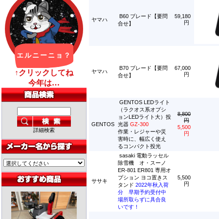
B60 ブレード【要問
59,180
ヤマハ
円
合せ】
B70 ブレード【要問
67,000
ヤマハ
円
合せ】
GENTOS LEDライト
（ラクオス系オプシ
8,800
ョンLEDライト大）投
円
GENTOS
光器
GZ-300
5,500
詳細検索
作業・レジャーや災
円
害時に、幅広く使え
るコンパクト投光
sasaki 電動ラッセル
除雪機 オ・スーノ
ER-801 ER801 専用オ
プション ヨコ置きス
5,500
ササキ
円
タンド
2022年秋入荷
分 早期予約受付中
場所取らずに具合良
いです！