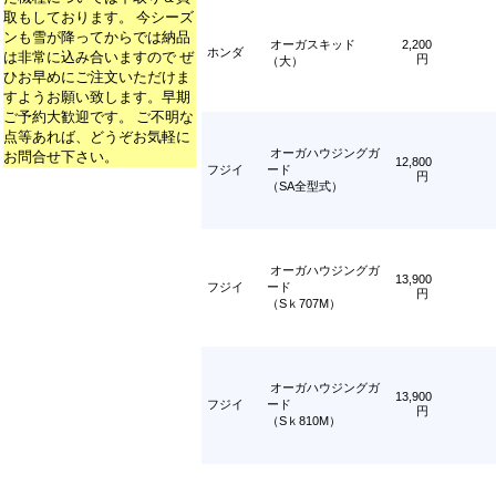
取もしております。 今シーズ
ンも雪が降ってからでは納品
オーガスキッド
2,200
ホンダ
は非常に込み合いますので ぜ
円
（大）
ひお早めにご注文いただけま
すようお願い致します。早期
ご予約大歓迎です。 ご不明な
点等あれば、どうぞお気軽に
オーガハウジングガ
お問合せ下さい。
12,800
フジイ
ード
円
（SA全型式）
オーガハウジングガ
13,900
フジイ
ード
円
（Sｋ707M）
オーガハウジングガ
13,900
フジイ
ード
円
（Sｋ810M）