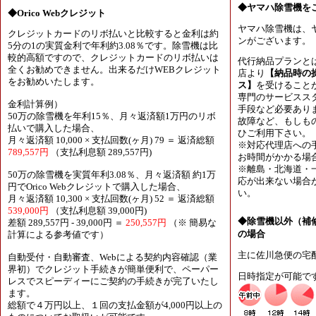
◆ヤマハ除雪機を
◆Orico Webクレジット
ヤマハ除雪機は、
クレジットカードのリボ払いと比較すると金利は約
ンがございます。
5分の1の実質金利で年利約3.08％です。除雪機は比
較的高額ですので、クレジットカードのリボ払いは
代行納品プランと
全くお勧めできません。出来るだけWEBクレジット
店より
【納品時の
をお勧めいたします。
ス】
を受けること
専門のサービスス
金利計算例）
手段など必要あり
50万の除雪機を年利15％、月々返済額1万円のリボ
故障など、もしも
払いで購入した場合、
ひご利用下さい。
月々返済額 10,000 × 支払回数(ヶ月) 79 ＝ 返済総額
※対応代理店への
789,557円
（支払利息額 289,557円)
お時間がかかる場
※離島・北海道・
50万の除雪機を実質年利3.08％、月々返済額 約1万
応が出来ない場合
円でOrico Webクレジットで購入した場合、
い。
月々返済額 10,300 × 支払回数(ヶ月) 52 ＝ 返済総額
539,000円
（支払利息額 39,000円)
◆除雪機以外（補
差額 289,557円 - 39,000円 ＝
250,557円
（※ 簡易な
の場合
計算による参考値です）
主に佐川急便の宅
自動受付・自動審査、Webによる契約内容確認（業
界初）でクレジット手続きが簡単便利で、ペーパー
日時指定が可能で
レスでスピーディーにご契約の手続きが完了いたし
ます。
総額で４万円以上、１回の支払金額が4,000円以上の