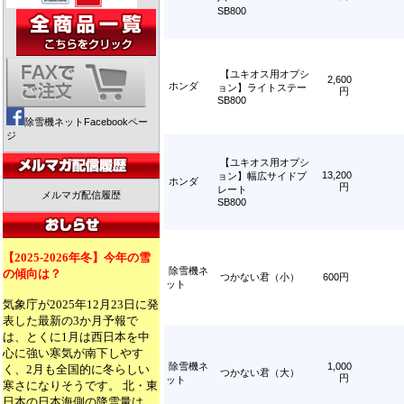
SB800
【ユキオス用オプシ
2,600
ホンダ
ョン】ライトステー
円
SB800
除雪機ネットFacebookペー
ジ
【ユキオス用オプシ
13,200
ョン】幅広サイドプ
ホンダ
円
レート
メルマガ配信履歴
SB800
【2025-2026年冬】今年の雪
除雪機ネ
の傾向は？
つかない君（小）
600円
ット
気象庁が2025年12月23日に発
表した最新の3か月予報で
は、とくに1月は西日本を中
心に強い寒気が南下しやす
除雪機ネ
1,000
く、2月も全国的に冬らしい
つかない君（大）
円
ット
寒さになりそうです。 北・東
日本の日本海側の降雪量は、