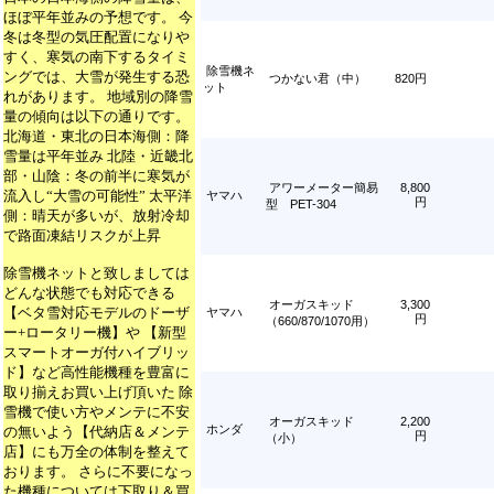
ほぼ平年並みの予想です。 今
冬は冬型の気圧配置になりや
すく、寒気の南下するタイミ
除雪機ネ
ングでは、大雪が発生する恐
つかない君（中）
820円
ット
れがあります。 地域別の降雪
量の傾向は以下の通りです。
北海道・東北の日本海側：降
雪量は平年並み 北陸・近畿北
部・山陰：冬の前半に寒気が
アワーメーター簡易
8,800
流入し“大雪の可能性” 太平洋
ヤマハ
円
型 PET-304
側：晴天が多いが、放射冷却
で路面凍結リスクが上昇
除雪機ネットと致しましては
どんな状態でも対応できる
オーガスキッド
3,300
【ベタ雪対応モデルのドーザ
ヤマハ
円
（660/870/1070用）
ー+ロータリー機】や 【新型
スマートオーガ付ハイブリッ
ド】など高性能機種を豊富に
取り揃えお買い上げ頂いた 除
雪機で使い方やメンテに不安
オーガスキッド
2,200
ホンダ
の無いよう【代納店＆メンテ
円
（小）
店】にも万全の体制を整えて
おります。 さらに不要になっ
た機種については下取り＆買