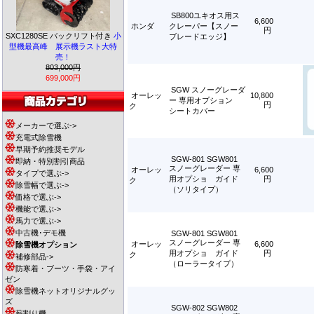
SB800ユキオス用ス
6,600
ホンダ
クレーパー【スノー
円
SXC1280SE バックリフト付き
小
ブレードエッジ】
型機最高峰 展示機ラスト大特
売！
803,000円
699,000円
SGW スノーグレーダ
オーレッ
10,800
ー 専用オプション
円
ク
シートカバー
メーカーで選ぶ->
充電式除雪機
早期予約推奨モデル
SGW-801 SGW801
即納・特別割引商品
スノーグレーダー 専
オーレッ
6,600
タイプで選ぶ->
用オプショ ガイド
円
ク
除雪幅で選ぶ->
（ソリタイプ）
価格で選ぶ->
機能で選ぶ->
馬力で選ぶ->
中古機･デモ機
SGW-801 SGW801
スノーグレーダー 専
オーレッ
6,600
除雪機オプション
用オプショ ガイド
円
ク
補修部品->
（ローラータイプ）
防寒着・ブーツ・手袋・アイ
ゼン
除雪機ネットオリジナルグッ
ズ
SGW-802 SGW802
薪割り機