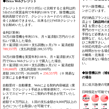
◆Orico Webクレジット
ヤマハ除雪機は、
クレジットカードのリボ払いと比較すると金利は約
ンがございます。
5分の1の実質金利で年利約3.08％です。除雪機は比
較的高額ですので、クレジットカードのリボ払いは
代行納品プランと
全くお勧めできません。出来るだけWEBクレジット
店より
【納品時の
をお勧めいたします。
ス】
を受けること
専門のサービスス
金利計算例）
手段など必要あり
50万の除雪機を年利15％、月々返済額1万円のリボ
故障など、もしも
払いで購入した場合、
ひご利用下さい。
月々返済額 10,000 × 支払回数(ヶ月) 79 ＝ 返済総額
※対応代理店への
789,557円
（支払利息額 289,557円)
お時間がかかる場
※離島・北海道・
50万の除雪機を実質年利3.08％、月々返済額 約1万
応が出来ない場合
円でOrico Webクレジットで購入した場合、
い。
月々返済額 10,300 × 支払回数(ヶ月) 52 ＝ 返済総額
539,000円
（支払利息額 39,000円)
◆除雪機以外（補
差額 289,557円 - 39,000円 ＝
250,557円
（※ 簡易な
の場合
計算による参考値です）
主に佐川急便の宅
自動受付・自動審査、Webによる契約内容確認（業
界初）でクレジット手続きが簡単便利で、ペーパー
日時指定が可能で
レスでスピーディーにご契約の手続きが完了いたし
ます。
総額で４万円以上、１回の支払金額が4,000円以上の
ものについてお取扱いが可能です。