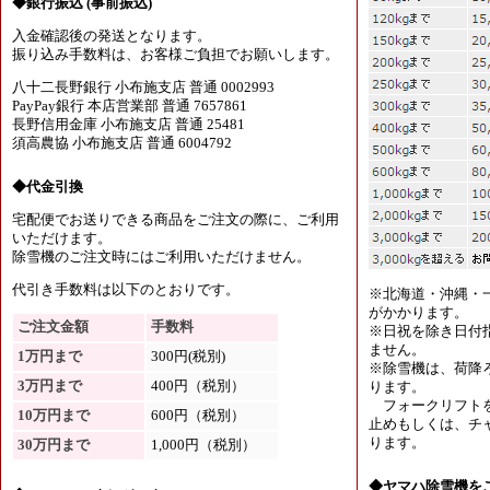
◆銀行振込 (事前振込)
入金確認後の発送となります。
振り込み手数料は、お客様ご負担でお願いします。
八十二長野銀行 小布施支店 普通 0002993
PayPay銀行 本店営業部 普通 7657861
長野信用金庫 小布施支店 普通 25481
須高農協 小布施支店 普通 6004792
◆代金引換
宅配便でお送りできる商品をご注文の際に、ご利用
いただけます。
除雪機のご注文時にはご利用いただけません。
代引き手数料は以下のとおりです。
※北海道・沖縄・
がかかります。
ご注文金額
手数料
※日祝を除き日付
ません。
1万円まで
300円(税別)
※除雪機は、荷降
3万円まで
400円（税別）
ります。
フォークリフトを
10万円まで
600円（税別）
止めもしくは、チャ
ります。
30万円まで
1,000円（税別）
◆ヤマハ除雪機を