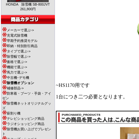
HONDA 除雪機 SB-800JVT
261,800円
メーカーで選ぶ->
充電式除雪機
早期予約推奨モデル
即納・特別割引商品
タイプで選ぶ->
除雪幅で選ぶ->
価格で選ぶ->
機能で選ぶ->
馬力で選ぶ->
中古機･デモ機
除雪機オプション
~HS1170用です
補修部品->
防寒着・ブーツ・手袋・アイ
1台につき二つ必要となります。
ゼン
除雪機ネットオリジナルグッ
ズ
薪割り機
テレビショッピング商品
ラジオショッピング商品
除雪機お買い上げでプレゼン
ト