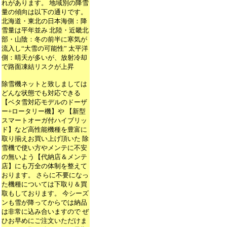
れがあります。 地域別の降雪
量の傾向は以下の通りです。
北海道・東北の日本海側：降
雪量は平年並み 北陸・近畿北
部・山陰：冬の前半に寒気が
流入し“大雪の可能性” 太平洋
側：晴天が多いが、放射冷却
で路面凍結リスクが上昇
除雪機ネットと致しましては
どんな状態でも対応できる
【ベタ雪対応モデルのドーザ
ー+ロータリー機】や 【新型
スマートオーガ付ハイブリッ
ド】など高性能機種を豊富に
取り揃えお買い上げ頂いた 除
雪機で使い方やメンテに不安
の無いよう【代納店＆メンテ
店】にも万全の体制を整えて
おります。 さらに不要になっ
た機種については下取り＆買
取もしております。 今シーズ
ンも雪が降ってからでは納品
は非常に込み合いますので ぜ
ひお早めにご注文いただけま