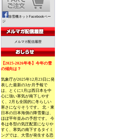
除雪機ネットFacebookペー
ジ
メルマガ配信履歴
【2025-2026年冬】今年の雪
の傾向は？
気象庁が2025年12月23日に発
表した最新の3か月予報で
は、とくに1月は西日本を中
心に強い寒気が南下しやす
く、2月も全国的に冬らしい
寒さになりそうです。 北・東
日本の日本海側の降雪量は、
ほぼ平年並みの予想です。 今
冬は冬型の気圧配置になりや
すく、寒気の南下するタイミ
ングでは、大雪が発生する恐