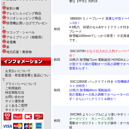
重な【中古】売約済
ズ
薪割り機
テレビショッピング商品
ラジオショッピング商品
SB692H スノーブレード
貴重な中型ドー
ン1台！
除雪機お買い上げでプレゼン
4.9馬力 待望のセル&サイドクラッチ付
ト
和同
ブレード
スコップ・シャベル
除雪幅1000mmでしっかり除雪！ ※北海
アルミブリッジ（積載用）
です。
発電機
薪
SXC1070H
かなり仕入れた人気ナンバー
地元応援！農産物
台！
和同
10馬力 除雪幅71cm 電動旋回 HONDA
小型クラス初の電動オーガ高さ調整でオ
置変わらず！
お支払いについて
配送・荷造運賃費と返品につい
て
SXC1280SE バックリフト付き
小型機最
プライバシーについて
スト大特売！
ご利用規約
和同
12馬力 除雪幅80cm 電動旋回
特定商取引法
初の電動オーガ高さ調整でオペレーター
お問い合わせ
ず！さらにバックリフト＆静か！
サイト運営者
よくあるご質問
サイトマップ
SXC965 よりシンプルにより使いやすく
オーガリフト 今シーズン完売
和同
電動オーガリフト・ラクラク操作・オー
状