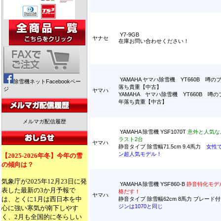
Y7-9GB
ヤナセ
在庫お問い合わせください！
YAMAHA ヤマハ除雪機 YT660B 噂
除雪機ネットFacebookペー
落ち貴重【中古】
ジ
ヤマハ
YAMAHA ヤマハ除雪機 YT660B 噂
年落ち貴重【中古】
メルマガ配信履歴
YAMAHA 除雪機 YSF1070T
意外と人気な
ラスト2台
ヤマハ
静音タイプ 除雪幅71.5cm 9.4馬力
女性
ン超人気モデル！
【2025-2026年冬】今年の雪
の傾向は？
気象庁が2025年12月23日に発
YAMAHA 除雪機 YSF860-B
静音特化モデル
表した最新の3か月予報で
格だす！
ヤマハ
は、とくに1月は西日本を中
静音タイプ 除雪幅62cm 8馬力 ブレード
ジンは1070と同じ
心に強い寒気が南下しやす
く、2月も全国的に冬らしい