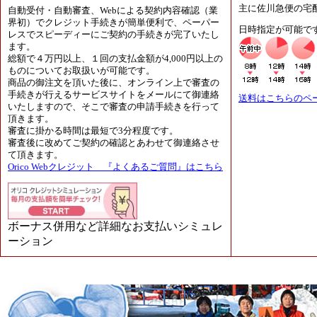
主に佐川急便の宅
自動受付・自動審査、Webによる契約内容確認（業
界初）でクレジット手続きが簡単便利で、ペーパー
日時指定が可能で
レスでスピーディーにご契約の手続きが完了いたし
ます。
総額で４万円以上、１回の支払金額が4,000円以上の
ものについてお取扱いが可能です。
商品の御注文を頂いた後に、オンライン上で審査の
手続きが行えるサービスサイトをメールにて御連絡
送料はこちらのペ
いたしますので、そこで審査の申請手続きを行って
頂きます。
審査に掛かる時間は最短で3分程度です。
審査後に改めてご契約の確認とあわせて御連絡させ
て頂きます。
Orico Webクレジット 『よくあるご質問』はこちら
ボーナス併用など詳細なお支払いシミュレ
ーション