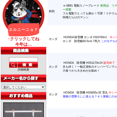
e-SB81 電動スノーブレード
新商品 リ
ー搭載
和同
フル電動でとっても静か！可変！リチウ
特権だらけのマシン
HONDA 除雪機 ホンダ HSS760nJ
今シ
ホンダ
ホンダ 除雪幅60.5cm 7馬力
このモデル
HONDA 除雪機 HSS1170nJX
販売終了
ホンダ
氷も砕く！一軸正逆転のナンバーワンマ
詳細検索
力食うから大きめがお勧め！
HONDA 除雪機 HSS655cJE 雪丸
今シ
ホンダ
屋根の雪降ろしに使える？そう屋根にの