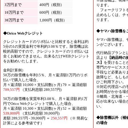
※除雪機は、荷降
3万円まで
400円（税別）
ります。
フォークリフトを
10万円まで
600円（税別）
止めもしくは、チャ
ります。
30万円まで
1,000円（税別）
◆ヤマハ除雪機を
◆Orico Webクレジット
ヤマハ除雪機は、
クレジットカードのリボ払いと比較すると金利は約
ンがございます。
5分の1の実質金利で年利約3.08％です。除雪機は比
較的高額ですので、クレジットカードのリボ払いは
代行納品プランと
全くお勧めできません。出来るだけWEBクレジット
店より
【納品時の
をお勧めいたします。
ス】
を受けること
専門のサービスス
金利計算例）
手段など必要あり
50万の除雪機を年利15％、月々返済額1万円のリボ
故障など、もしも
払いで購入した場合、
ひご利用下さい。
月々返済額 10,000 × 支払回数(ヶ月) 79 ＝ 返済総額
※対応代理店への
789,557円
（支払利息額 289,557円)
お時間がかかる場
※離島・北海道・
50万の除雪機を実質年利3.08％、月々返済額 約1万
応が出来ない場合
円でOrico Webクレジットで購入した場合、
い。
月々返済額 10,300 × 支払回数(ヶ月) 52 ＝ 返済総額
539,000円
（支払利息額 39,000円)
◆除雪機以外（補
差額 289,557円 - 39,000円 ＝
250,557円
（※ 簡易な
の場合
計算による参考値です）