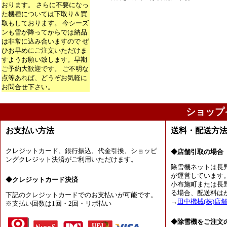
おります。 さらに不要になっ
た機種については下取り＆買
取もしております。 今シーズ
ンも雪が降ってからでは納品
は非常に込み合いますので ぜ
ひお早めにご注文いただけま
すようお願い致します。早期
ご予約大歓迎です。 ご不明な
点等あれば、どうぞお気軽に
お問合せ下さい。
ショップ
お支払い方法
送料・配送方
クレジットカード、銀行振込、代金引換、ショッピ
◆店舗引取の場合
ングクレジット決済がご利用いただけます。
除雪機ネットは長
が運営しています
◆クレジットカード決済
小布施町または長
る場合、配送料は
下記のクレジットカードでのお支払いが可能です。
→
田中機械(株)店
※支払い回数は1回・2回・リボ払い
◆除雪機をご注文