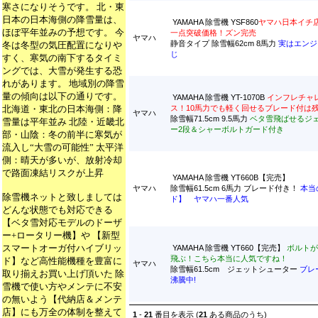
寒さになりそうです。 北・東
日本の日本海側の降雪量は、
YAMAHA 除雪機 YSF860
ヤマハ日本イチ
ほぼ平年並みの予想です。 今
一点突破価格！ズン完売
ヤマハ
静音タイプ 除雪幅62cm 8馬力
実はエンジ
冬は冬型の気圧配置になりや
じ
すく、寒気の南下するタイミ
ングでは、大雪が発生する恐
れがあります。 地域別の降雪
量の傾向は以下の通りです。
YAMAHA 除雪機 YT-1070B
インフレチャ
北海道・東北の日本海側：降
ス！10馬力でも軽く回せるブレード付は
ヤマハ
除雪幅71.5cm 9.5馬力
ベタ雪飛ばせるジ
雪量は平年並み 北陸・近畿北
ー2段＆シャーボルトガード付き
部・山陰：冬の前半に寒気が
流入し“大雪の可能性” 太平洋
側：晴天が多いが、放射冷却
で路面凍結リスクが上昇
YAMAHA 除雪機 YT660B【完売】
ヤマハ
除雪幅61.5cm 6馬力 ブレード付き！
本当
除雪機ネットと致しましては
ド】 ヤマハ一番人気
どんな状態でも対応できる
【ベタ雪対応モデルのドーザ
ー+ロータリー機】や 【新型
スマートオーガ付ハイブリッ
YAMAHA 除雪機 YT660【完売】
ボルトが
飛ぶ！こちら本当に人気ですね！
ド】など高性能機種を豊富に
ヤマハ
除雪幅61.5cm ジェットシューター
ブレ
取り揃えお買い上げ頂いた 除
沸騰中!
雪機で使い方やメンテに不安
の無いよう【代納店＆メンテ
店】にも万全の体制を整えて
1
-
21
番目を表示 (
21
ある商品のうち)