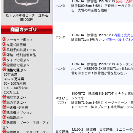
HONDA 除雪機 HSS760nJX
完売！売約
ホンダ
除雪幅60.5cm 5.6馬力 正逆転オーガで
る！大雪の時必要な機種！
軽トラ用牽引ヒッチ 送料込
55,000円
HONDA 除雪機 HSS970nJ
有難う完売
ホンダ
除雪幅71cm 9馬力
ホンダ唯一ボルト切れ
メーカーで選ぶ->
充電式除雪機
早期予約推奨モデル
即納・特別割引商品
タイプで選ぶ->
HONDA 除雪機 HSS970nJX
今シーズン
除雪幅で選ぶ->
ホンダ
ホンダ HSS970NJX 除雪幅71cm 8.6
価格で選ぶ
->
雪も砕きます！除雪機が雪を登らない
30万未満
30～50万未満
50～100万未満
100～200万未満
200万以上
KIORITZ 除雪機 KS-1070T タナキ
機能で選ぶ->
やまびこ
シンです！
馬力で選ぶ->
（共立）
除雪幅71.5cm 9.4馬力 イージーターン
トチョーク 将来ブレード補完可能モデ
中古機･デモ機
除雪機オプション
補修部品->
防寒着・ブーツ・手袋・アイ
ゼン
ML30-2 除雪機 日立建機 ミニロー
日立建機
除雪機ネットオリジナルグッ