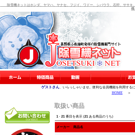
除雪機ネットはホンダ、ヤマハ、ヤナセ、フジイ、ワドー、シバウラ、石狩、ササキ、
機
ゲストさん
、いらっしゃいませ。便利な会員機能を利用する
HOME
＞
取扱い商品
1
-
21
番目を表示 (
21
ある商品のうち)
メーカー
商品名