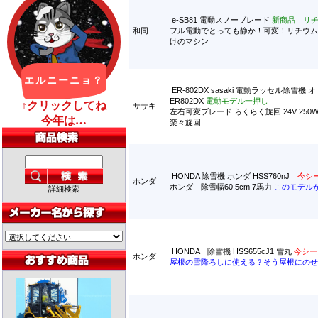
e-SB81 電動スノーブレード
新商品 リ
和同
フル電動でとっても静か！可変！リチウム
けのマシン
ER-802DX sasaki 電動ラッセル除雪機
ER802DX
電動モデル一押し
ササキ
左右可変ブレード らくらく旋回 24V 25
楽々旋回
HONDA 除雪機 ホンダ HSS760nJ
今シ
ホンダ
ホンダ 除雪幅60.5cm 7馬力
このモデル
詳細検索
HONDA 除雪機 HSS655cJ1 雪丸
今シー
ホンダ
屋根の雪降ろしに使える？そう屋根にのせ