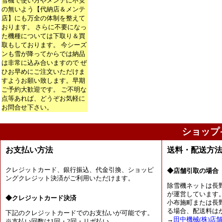
雪機で使い方やメンテに不安
の無いよう【代納店＆メンテ
店】にも万全の体制を整えて
おります。 さらに不要になっ
た機種については下取り＆買
取もしております。 今シーズ
ンも雪が降ってからでは納品
は非常に込み合いますので ぜ
ひお早めにご注文いただけま
すようお願い致します。早期
ご予約大歓迎です。 ご不明な
点等あれば、どうぞお気軽に
お問合せ下さい。
ショップ
お支払い方法
送料・配送方
クレジットカード、銀行振込、代金引換、ショッピ
◆店舗引取の場合
ングクレジット決済がご利用いただけます。
除雪機ネットは長
が運営しています
◆クレジットカード決済
小布施町または長
る場合、配送料は
下記のクレジットカードでのお支払いが可能です。
→
田中機械(株)店
※支払い回数は1回・2回・リボ払い