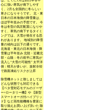
は、とくに1月は西日本を中
心に強い寒気が南下しやす
く、2月も全国的に冬らしい
寒さになりそうです。 北・東
日本の日本海側の降雪量は、
ほぼ平年並みの予想です。 今
冬は冬型の気圧配置になりや
すく、寒気の南下するタイミ
ングでは、大雪が発生する恐
れがあります。 地域別の降雪
量の傾向は以下の通りです。
北海道・東北の日本海側：降
雪量は平年並み 北陸・近畿北
部・山陰：冬の前半に寒気が
流入し“大雪の可能性” 太平洋
側：晴天が多いが、放射冷却
で路面凍結リスクが上昇
除雪機ネットと致しましては
どんな状態でも対応できる
【ベタ雪対応モデルのドーザ
ー+ロータリー機】や 【新型
スマートオーガ付ハイブリッ
ド】など高性能機種を豊富に
取り揃えお買い上げ頂いた 除