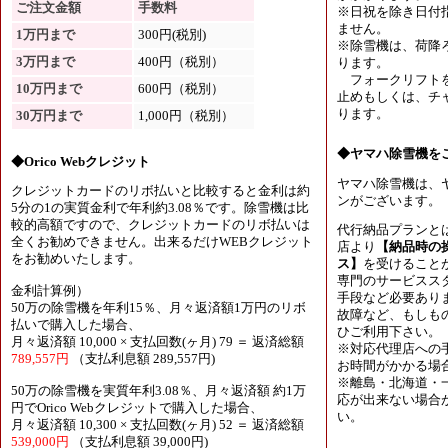
ご注文金額
手数料
※日祝を除き日付
ません。
1万円まで
300円(税別)
※除雪機は、荷降
3万円まで
400円（税別）
ります。
フォークリフトを
10万円まで
600円（税別）
止めもしくは、チャ
ります。
30万円まで
1,000円（税別）
◆ヤマハ除雪機を
◆Orico Webクレジット
ヤマハ除雪機は、
クレジットカードのリボ払いと比較すると金利は約
ンがございます。
5分の1の実質金利で年利約3.08％です。除雪機は比
較的高額ですので、クレジットカードのリボ払いは
代行納品プランと
全くお勧めできません。出来るだけWEBクレジット
店より
【納品時の
をお勧めいたします。
ス】
を受けること
専門のサービスス
金利計算例）
手段など必要あり
50万の除雪機を年利15％、月々返済額1万円のリボ
故障など、もしも
払いで購入した場合、
ひご利用下さい。
月々返済額 10,000 × 支払回数(ヶ月) 79 ＝ 返済総額
※対応代理店への
789,557円
（支払利息額 289,557円)
お時間がかかる場
※離島・北海道・
50万の除雪機を実質年利3.08％、月々返済額 約1万
応が出来ない場合
円でOrico Webクレジットで購入した場合、
い。
月々返済額 10,300 × 支払回数(ヶ月) 52 ＝ 返済総額
539,000円
（支払利息額 39,000円)