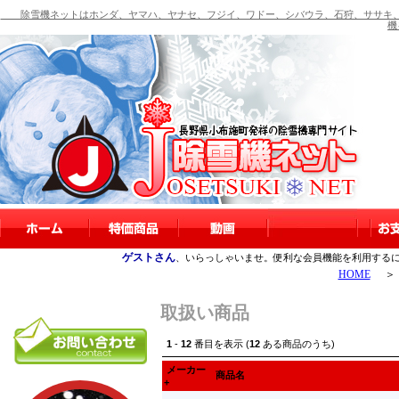
除雪機ネットはホンダ、ヤマハ、ヤナセ、フジイ、ワドー、シバウラ、石狩、ササキ、
機
ゲストさん
、いらっしゃいませ。便利な会員機能を利用する
HOME
＞
取扱い商品
1
-
12
番目を表示 (
12
ある商品のうち)
メーカー
商品名
+