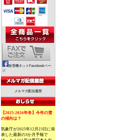
除雪機ネットFacebookペー
ジ
メルマガ配信履歴
【2025-2026年冬】今年の雪
の傾向は？
気象庁が2025年12月23日に発
表した最新の3か月予報で