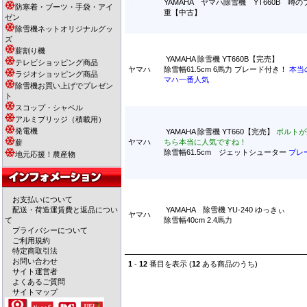
YAMAHA ヤマハ除雪機 YT660B 噂
防寒着・ブーツ・手袋・アイ
重【中古】
ゼン
除雪機ネットオリジナルグッ
ズ
薪割り機
YAMAHA 除雪機 YT660B【完売】
テレビショッピング商品
ヤマハ
除雪幅61.5cm 6馬力 ブレード付き！
本当
ラジオショッピング商品
マハ一番人気
除雪機お買い上げでプレゼン
ト
スコップ・シャベル
アルミブリッジ（積載用）
発電機
YAMAHA 除雪機 YT660【完売】
ボルトが
ヤマハ
ちら本当に人気ですね！
薪
除雪幅61.5cm ジェットシューター
ブレ
地元応援！農産物
お支払いについて
配送・荷造運賃費と返品につい
YAMAHA 除雪機 YU-240 ゆっきぃ
ヤマハ
て
除雪幅40cm 2.4馬力
プライバシーについて
ご利用規約
特定商取引法
お問い合わせ
1
-
12
番目を表示 (
12
ある商品のうち)
サイト運営者
よくあるご質問
サイトマップ