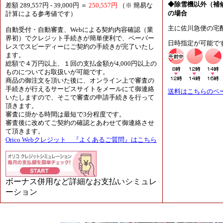
◆除雪機以外（補
差額 289,557円 - 39,000円 ＝
250,557円
（※ 簡易な
の場合
計算による参考値です）
主に佐川急便の宅
自動受付・自動審査、Webによる契約内容確認（業
界初）でクレジット手続きが簡単便利で、ペーパー
日時指定が可能で
レスでスピーディーにご契約の手続きが完了いたし
ます。
総額で４万円以上、１回の支払金額が4,000円以上の
ものについてお取扱いが可能です。
商品の御注文を頂いた後に、オンライン上で審査の
手続きが行えるサービスサイトをメールにて御連絡
送料はこちらのペ
いたしますので、そこで審査の申請手続きを行って
頂きます。
審査に掛かる時間は最短で3分程度です。
審査後に改めてご契約の確認とあわせて御連絡させ
て頂きます。
Orico Webクレジット 『よくあるご質問』はこちら
ボーナス併用など詳細なお支払いシミュレ
ーション