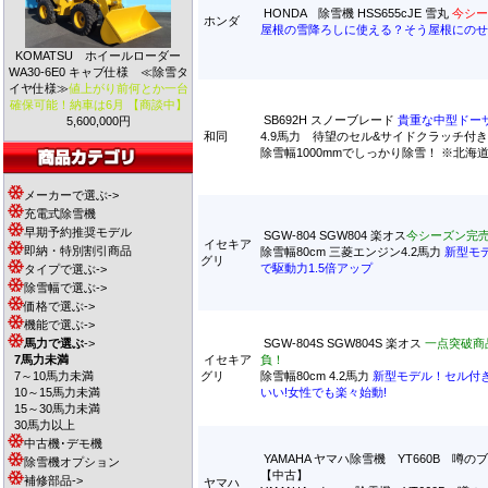
HONDA 除雪機 HSS655cJE 雪丸
今シー
ホンダ
屋根の雪降ろしに使える？そう屋根にのせ
KOMATSU ホイールローダー
WA30-6E0 キャブ仕様 ≪除雪タ
イヤ仕様≫
値上がり前何とか一台
確保可能！納車は6月 【商談中】
SB692H スノーブレード
貴重な中型ドー
5,600,000円
和同
4.9馬力 待望のセル&サイドクラッチ付
除雪幅1000mmでしっかり除雪！ ※北
メーカーで選ぶ->
充電式除雪機
早期予約推奨モデル
SGW-804 SGW804 楽オス
今シーズン完
イセキア
即納・特別割引商品
除雪幅80cm 三菱エンジン4.2馬力
新型モデ
グリ
で駆動力1.5倍アップ
タイプで選ぶ->
除雪幅で選ぶ->
価格で選ぶ->
機能で選ぶ->
馬力で選ぶ
->
SGW-804S SGW804S 楽オス
一点突破商
7馬力未満
イセキア
負！
7～10馬力未満
グリ
除雪幅80cm 4.2馬力
新型モデル！セル付
10～15馬力未満
いい!女性でも楽々始動!
15～30馬力未満
30馬力以上
中古機･デモ機
YAMAHA ヤマハ除雪機 YT660B 噂
除雪機オプション
【中古】
補修部品->
ヤマハ