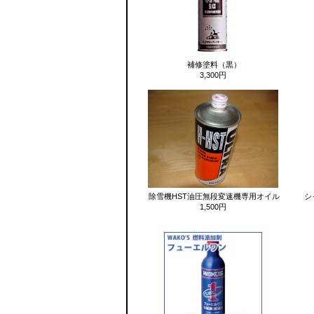
補修塗料（黒）
3,300円
除雪機HST油圧無段変速機専用オイル
シャ
1,500円