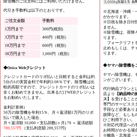
除雪機のご注文時にはご利用いただけません。
代引き手数料は以下のとおりです。
※北海道・沖縄・
がかかります。
ご注文金額
手数料
※日祝を除き日付
ません。
1万円まで
300円(税別)
※除雪機は、荷降
3万円まで
400円（税別）
ります。
フォークリフトを
10万円まで
600円（税別）
止めもしくは、チャ
ります。
30万円まで
1,000円（税別）
◆ヤマハ除雪機を
◆Orico Webクレジット
ヤマハ除雪機は、
クレジットカードのリボ払いと比較すると金利は約
ンがございます。
5分の1の実質金利で年利約3.08％です。除雪機は比
較的高額ですので、クレジットカードのリボ払いは
代行納品プランと
全くお勧めできません。出来るだけWEBクレジット
店より
【納品時の
をお勧めいたします。
ス】
を受けること
専門のサービスス
金利計算例）
手段など必要あり
50万の除雪機を年利15％、月々返済額1万円のリボ
故障など、もしも
払いで購入した場合、
ひご利用下さい。
月々返済額 10,000 × 支払回数(ヶ月) 79 ＝ 返済総額
※対応代理店への
789,557円
（支払利息額 289,557円)
お時間がかかる場
※離島・北海道・