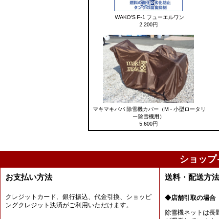
WAKO'S F-1 フューエルワン
2,200円
マキマキパパ 除雪機カバー（M - 小型ロータリ
ー除雪機用）
5,600円
ショップ
お支払い方法
送料・配送方
クレジットカード、銀行振込、代金引換、ショッピ
◆店舗引取の場合
ングクレジット決済がご利用いただけます。
除雪機ネットは長