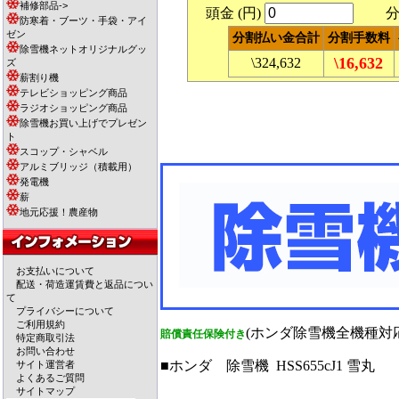
補修部品->
頭金 (円)
分割
防寒着・ブーツ・手袋・アイ
ゼン
分割払い金合計
分割手数料
除雪機ネットオリジナルグッ
\16,632
\324,632
ズ
薪割り機
テレビショッピング商品
ラジオショッピング商品
除雪機お買い上げでプレゼン
ト
スコップ・シャベル
アルミブリッジ（積載用）
発電機
薪
地元応援！農産物
お支払いについて
配送・荷造運賃費と返品につい
て
プライバシーについて
ご利用規約
(ホンダ除雪機全機種対応
賠償責任保険付き
特定商取引法
お問い合わせ
■ホンダ 除雪機 HSS655cJ1 雪丸
サイト運営者
よくあるご質問
サイトマップ