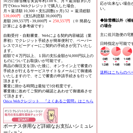
50万の除雪機を実質年利3.08％、月々返済額 約1万
応が出来ない場合
円でOrico Webクレジットで購入した場合、
い。
月々返済額 10,300 × 支払回数(ヶ月) 52 ＝ 返済総額
539,000円
（支払利息額 39,000円)
◆除雪機以外（補
差額 289,557円 - 39,000円 ＝
250,557円
（※ 簡易な
の場合
計算による参考値です）
主に佐川急便の宅
自動受付・自動審査、Webによる契約内容確認（業
界初）でクレジット手続きが簡単便利で、ペーパー
日時指定が可能で
レスでスピーディーにご契約の手続きが完了いたし
ます。
総額で４万円以上、１回の支払金額が4,000円以上の
ものについてお取扱いが可能です。
商品の御注文を頂いた後に、オンライン上で審査の
手続きが行えるサービスサイトをメールにて御連絡
送料はこちらのペ
いたしますので、そこで審査の申請手続きを行って
頂きます。
審査に掛かる時間は最短で3分程度です。
審査後に改めてご契約の確認とあわせて御連絡させ
て頂きます。
Orico Webクレジット 『よくあるご質問』はこちら
ボーナス併用など詳細なお支払いシミュレ
ーション