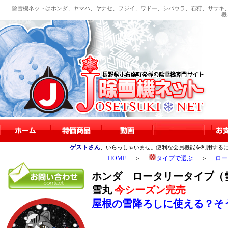
除雪機ネットはホンダ、ヤマハ、ヤナセ、フジイ、ワドー、シバウラ、石狩、ササキ、
機
ゲストさん
、いらっしゃいませ。便利な会員機能を利用する
HOME
＞
タイプで選ぶ
＞
ロー
ホンダ ロータリータイプ（雪を
雪丸
今シーズン完売
屋根の雪降ろしに使える？そ