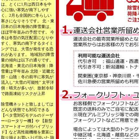
は、とくに1月は西日本を中
心に強い寒気が南下しやす
く、2月も全国的に冬らしい
寒さになりそうです。 北・東
日本の日本海側の降雪量は、
ほぼ平年並みの予想です。 今
冬は冬型の気圧配置になりや
すく、寒気の南下するタイミ
ングでは、大雪が発生する恐
れがあります。 地域別の降雪
量の傾向は以下の通りです。
北海道・東北の日本海側：降
雪量は平年並み 北陸・近畿北
部・山陰：冬の前半に寒気が
流入し“大雪の可能性” 太平洋
側：晴天が多いが、放射冷却
で路面凍結リスクが上昇
除雪機ネットと致しましては
どんな状態でも対応できる
【ベタ雪対応モデルのドーザ
ー+ロータリー機】や 【新型
スマートオーガ付ハイブリッ
ド】など高性能機種を豊富に
取り揃えお買い上げ頂いた 除