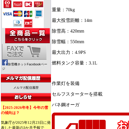
重量：70kg
最大投雪距離：14m
除雪高：420mm
除雪幅：550mm
最大出力：4.9PS
燃料タンク容量：3.1L
除雪機ネットFacebookペー
ジ
作業灯を装備
メルマガ配信履歴
セルフスターターを搭載
バネ鋼オーガ
【2025-2026年冬】今年の雪
の傾向は？
気象庁が2025年12月23日に発
表した最新の3か月予報で