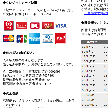
が運営しています
◆クレジットカード決済
小布施町または長
る場合、配送料は
下記のクレジットカードでのお支払いが可能です。
→
田中機械(株)店
※支払い回数は1回・2回・リボ払い
◆除雪機をご注文
除雪機は福山通運
運輸等にてお送り
◆銀行振込 (事前振込)
入金確認後の発送となります。
振り込み手数料は、お客様ご負担でお願いします。
八十二長野銀行 小布施支店 普通 0002993
PayPay銀行 本店営業部 普通 7657861
長野信用金庫 小布施支店 普通 25481
須高農協 小布施支店 普通 6004792
◆代金引換
宅配便でお送りできる商品をご注文の際に、ご利用
いただけます。