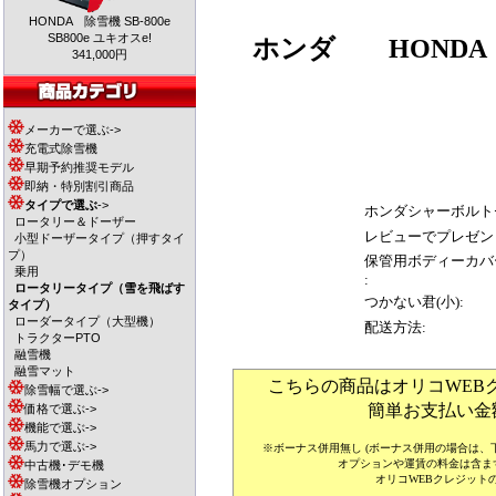
HONDA 除雪機 SB-800e
SB800e ユキオスe!
ホンダ
HONDA 
341,000円
メーカーで選ぶ->
充電式除雪機
早期予約推奨モデル
即納・特別割引商品
タイプで選ぶ
->
ホンダシャーボルト
ロータリー＆ドーザー
レビューでプレゼン
小型ドーザータイプ（押すタイ
プ）
保管用ボディーカバ
乗用
:
ロータリータイプ（雪を飛ばす
つかない君(小):
タイプ）
ローダータイプ（大型機）
配送方法:
トラクターPTO
融雪機
融雪マット
こちらの商品はオリコWEB
除雪幅で選ぶ->
簡単お支払い金
価格で選ぶ->
機能で選ぶ->
馬力で選ぶ->
※ボーナス併用無し (ボーナス併用の場合は
オプションや運賃の料金は含ま
中古機･デモ機
オリコWEBクレジット
除雪機オプション