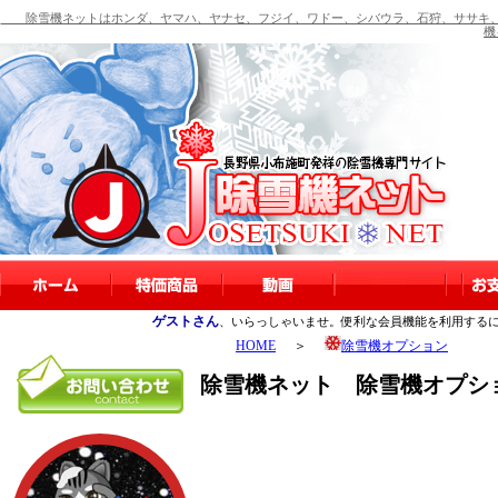
除雪機ネットはホンダ、ヤマハ、ヤナセ、フジイ、ワドー、シバウラ、石狩、ササキ、
機
ゲストさん
、いらっしゃいませ。便利な会員機能を利用する
HOME
＞
除雪機オプション
除雪機ネット 除雪機オプショ