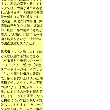
すく、寒気の南下するタイミ
ングでは、大雪が発生する恐
れがあります。 地域別の降雪
量の傾向は以下の通りです。
北海道・東北の日本海側：降
雪量は平年並み 北陸・近畿北
部・山陰：冬の前半に寒気が
流入し“大雪の可能性” 太平洋
側：晴天が多いが、放射冷却
で路面凍結リスクが上昇
除雪機ネットと致しましては
どんな状態でも対応できる
【ベタ雪対応モデルのドーザ
ー+ロータリー機】や 【新型
スマートオーガ付ハイブリッ
ド】など高性能機種を豊富に
取り揃えお買い上げ頂いた 除
雪機で使い方やメンテに不安
の無いよう【代納店＆メンテ
店】にも万全の体制を整えて
おります。 さらに不要になっ
た機種については下取り＆買
取もしております。 今シーズ
ンも雪が降ってからでは納品