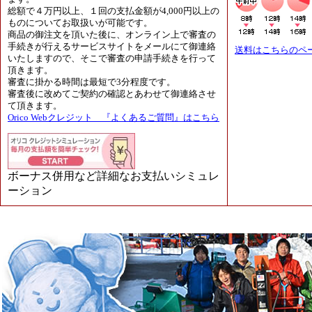
総額で４万円以上、１回の支払金額が4,000円以上の
ものについてお取扱いが可能です。
商品の御注文を頂いた後に、オンライン上で審査の
手続きが行えるサービスサイトをメールにて御連絡
送料はこちらのペ
いたしますので、そこで審査の申請手続きを行って
頂きます。
審査に掛かる時間は最短で3分程度です。
審査後に改めてご契約の確認とあわせて御連絡させ
て頂きます。
Orico Webクレジット 『よくあるご質問』はこちら
ボーナス併用など詳細なお支払いシミュレ
ーション