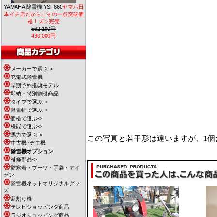
YAMAHA 除雪機 YSF860
ヤマハ日
本イチ店だからこその一点突破価
格！ズン完売
562,100円
430,000円
メーカーで選ぶ->
充電式除雪機
早期予約推奨モデル
即納・特別割引商品
タイプで選ぶ->
除雪幅で選ぶ->
価格で選ぶ->
機能で選ぶ->
馬力で選ぶ->
この写真と若干形は違いますが、1個
中古機･デモ機
除雪機オプション
補修部品->
防寒着・ブーツ・手袋・アイ
ゼン
除雪機ネットオリジナルグッ
ズ
薪割り機
テレビショッピング商品
ラジオショッピング商品