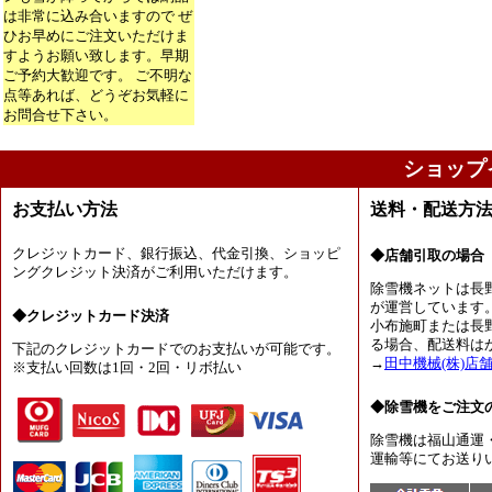
は非常に込み合いますので ぜ
ひお早めにご注文いただけま
すようお願い致します。早期
ご予約大歓迎です。 ご不明な
点等あれば、どうぞお気軽に
お問合せ下さい。
ショップ
お支払い方法
送料・配送方
クレジットカード、銀行振込、代金引換、ショッピ
◆店舗引取の場合
ングクレジット決済がご利用いただけます。
除雪機ネットは長
が運営しています
◆クレジットカード決済
小布施町または長
る場合、配送料は
下記のクレジットカードでのお支払いが可能です。
→
田中機械(株)店
※支払い回数は1回・2回・リボ払い
◆除雪機をご注文
除雪機は福山通運
運輸等にてお送り