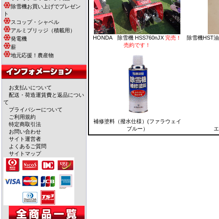
除雪機お買い上げでプレゼン
ト
スコップ・シャベル
アルミブリッジ（積載用）
HONDA 除雪機 HSS760nJX
完売！
除雪機HST
発電機
売約です！
薪
地元応援！農産物
お支払いについて
配送・荷造運賃費と返品につい
て
プライバシーについて
ご利用規約
補修塗料（撥水仕様）(ファラウェイ
特定商取引法
ブルー）
エ
お問い合わせ
サイト運営者
よくあるご質問
サイトマップ