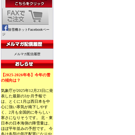
除雪機ネットFacebookペー
ジ
メルマガ配信履歴
【2025-2026年冬】今年の雪
の傾向は？
気象庁が2025年12月23日に発
表した最新の3か月予報で
は、とくに1月は西日本を中
心に強い寒気が南下しやす
く、2月も全国的に冬らしい
寒さになりそうです。 北・東
日本の日本海側の降雪量は、
ほぼ平年並みの予想です。 今
冬は冬型の気圧配置になりや