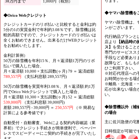
ります。
30万円まで
1,000円（税別）
◆ヤマハ除雪機を
◆Orico Webクレジット
ヤマハ除雪機は、
クレジットカードのリボ払いと比較すると金利は約
ンがございます。
5分の1の実質金利で年利約3.08％です。除雪機は比
較的高額ですので、クレジットカードのリボ払いは
代行納品プランと
全くお勧めできません。出来るだけWEBクレジット
店より
【納品時の
をお勧めいたします。
ス】
を受けること
専門のサービスス
金利計算例）
手段など必要あり
50万の除雪機を年利15％、月々返済額1万円のリボ
故障など、もしも
払いで購入した場合、
ひご利用下さい。
月々返済額 10,000 × 支払回数(ヶ月) 79 ＝ 返済総額
※対応代理店への
789,557円
（支払利息額 289,557円)
お時間がかかる場
※離島・北海道・
50万の除雪機を実質年利3.08％、月々返済額 約1万
応が出来ない場合
円でOrico Webクレジットで購入した場合、
い。
月々返済額 10,300 × 支払回数(ヶ月) 52 ＝ 返済総額
539,000円
（支払利息額 39,000円)
◆除雪機以外（補
差額 289,557円 - 39,000円 ＝
250,557円
（※ 簡易な
の場合
計算による参考値です）
主に佐川急便の宅
自動受付・自動審査、Webによる契約内容確認（業
界初）でクレジット手続きが簡単便利で、ペーパー
日時指定が可能で
レスでスピーディーにご契約の手続きが完了いたし
ます。