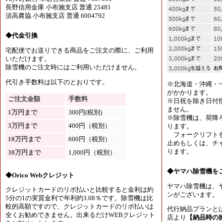
長野信用金庫 小布施支店 普通 25481
須高農協 小布施支店 普通 6004792
◆代金引換
宅配便でお送りできる商品をご注文の際に、ご利用
いただけます。
除雪機のご注文時にはご利用いただけません。
代引き手数料は以下のとおりです。
※北海道・沖縄・
がかかります。
ご注文金額
手数料
※日祝を除き日付
ません。
1万円まで
300円(税別)
※除雪機は、荷降
3万円まで
400円（税別）
ります。
フォークリフトを
10万円まで
600円（税別）
止めもしくは、チャ
ります。
30万円まで
1,000円（税別）
◆ヤマハ除雪機を
◆Orico Webクレジット
ヤマハ除雪機は、
クレジットカードのリボ払いと比較すると金利は約
ンがございます。
5分の1の実質金利で年利約3.08％です。除雪機は比
較的高額ですので、クレジットカードのリボ払いは
代行納品プランと
全くお勧めできません。出来るだけWEBクレジット
店より
【納品時の