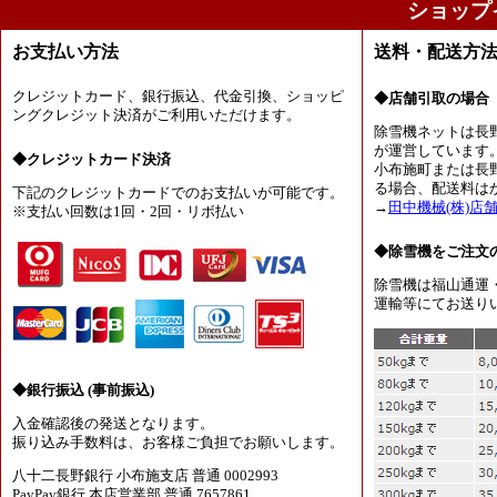
ショップ
お支払い方法
送料・配送方
クレジットカード、銀行振込、代金引換、ショッピ
◆店舗引取の場合
ングクレジット決済がご利用いただけます。
除雪機ネットは長
が運営しています
◆クレジットカード決済
小布施町または長
る場合、配送料は
下記のクレジットカードでのお支払いが可能です。
→
田中機械(株)店
※支払い回数は1回・2回・リボ払い
◆除雪機をご注文
除雪機は福山通運
運輸等にてお送り
◆銀行振込 (事前振込)
入金確認後の発送となります。
振り込み手数料は、お客様ご負担でお願いします。
八十二長野銀行 小布施支店 普通 0002993
PayPay銀行 本店営業部 普通 7657861