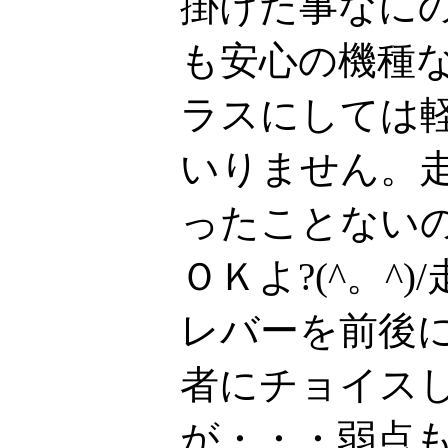
掛けた事なに
も安心の機種
ラスにしては
いりません。
ったことない
ＯＫよ?(^。^)
レバーを前後
者にチョイス
が・・・弱点