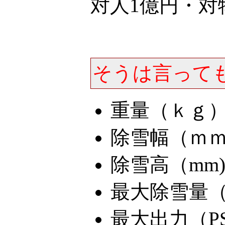
対人1億円・対物
そうは言って
重量（ｋｇ）
除雪幅（ｍｍ
除雪高（mm)
最大除雪量（to
最大出力（PS)