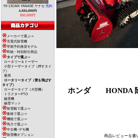
Y9-13GMX YANASE ヤナセ
売約
1,331,000円
650,000円
メーカーで選ぶ->
充電式除雪機
早期予約推奨モデル
即納・特別割引商品
タイプで選ぶ
->
ロータリー＆ドーザー
小型ドーザータイプ（押すタイ
プ）
乗用
ロータリータイプ（雪を飛ばす
タイプ）
ホンダ
HONDA 除
ローダータイプ（大型機）
トラクターPTO
融雪機
融雪マット
除雪幅で選ぶ->
価格で選ぶ->
機能で選ぶ->
馬力で選ぶ->
中古機･デモ機
除雪機オプション
商品レビューを書