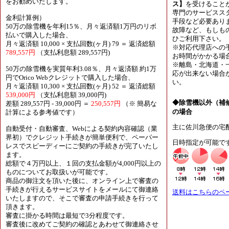
をお勧めいたします。
ス】
を受けること
専門のサービスス
金利計算例）
手段など必要あり
50万の除雪機を年利15％、月々返済額1万円のリボ
故障など、もしも
払いで購入した場合、
ひご利用下さい。
月々返済額 10,000 × 支払回数(ヶ月) 79 ＝ 返済総額
※対応代理店への
789,557円
（支払利息額 289,557円)
お時間がかかる場
※離島・北海道・
50万の除雪機を実質年利3.08％、月々返済額 約1万
応が出来ない場合
円でOrico Webクレジットで購入した場合、
い。
月々返済額 10,300 × 支払回数(ヶ月) 52 ＝ 返済総額
539,000円
（支払利息額 39,000円)
◆除雪機以外（補
差額 289,557円 - 39,000円 ＝
250,557円
（※ 簡易な
の場合
計算による参考値です）
主に佐川急便の宅
自動受付・自動審査、Webによる契約内容確認（業
界初）でクレジット手続きが簡単便利で、ペーパー
日時指定が可能で
レスでスピーディーにご契約の手続きが完了いたし
ます。
総額で４万円以上、１回の支払金額が4,000円以上の
ものについてお取扱いが可能です。
商品の御注文を頂いた後に、オンライン上で審査の
手続きが行えるサービスサイトをメールにて御連絡
送料はこちらのペ
いたしますので、そこで審査の申請手続きを行って
頂きます。
審査に掛かる時間は最短で3分程度です。
審査後に改めてご契約の確認とあわせて御連絡させ