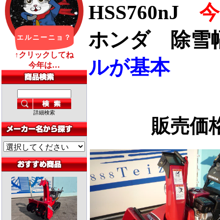
HSS760nJ
今
ホンダ 除雪幅6
ルが基本
詳細検索
販売