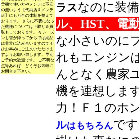
なのに装備
雪機で使い方やメンテに不安
ラス
の無いよう【代納店＆メンテ
店】にも万全の体制を整えて
ル、HST、電動
おります。 さらに不要になっ
た機種については下取り＆買
取もしております。 今シーズ
な小さいのに
ンも雪が降ってからでは納品
は非常に込み合いますので ぜ
ひお早めにご注文いただけま
れもエンジン
すようお願い致します。早期
ご予約大歓迎です。 ご不明な
点等あれば、どうぞお気軽に
んとなく農家
お問合せ下さい。
機を連想しま
力！Ｆ１のホ
です
ル
はもちろん