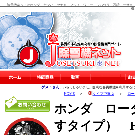
除雪機ネットはホンダ、ヤマハ、ヤナセ、フジイ、ワドー、シバウラ、石狩、ササキ、
機
ゲストさん
、いらっしゃいませ。便利な会員機能を利用する
HOME
＞
タイプで選ぶ
＞
ロー
ホンダ ロー
すタイプ） H