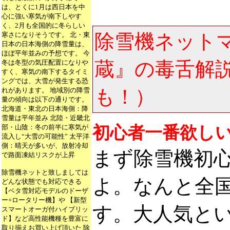
は、とくに1月は西日本を中
心に強い寒気が南下しやす
く、2月も全国的に冬らしい
除雪機ネット
寒さになりそうです。 北・東
日本の日本海側の降雪量は、
ほぼ平年並みの予想です。 今
蔵』の毒舌解
冬は冬型の気圧配置になりや
すく、寒気の南下するタイミ
ングでは、大雪が発生する恐
も！）
れがあります。 地域別の降雪
量の傾向は以下の通りです。
北海道・東北の日本海側：降
雪量は平年並み 北陸・近畿北
部・山陰：冬の前半に寒気が
初心者一番欲し
流入し“大雪の可能性” 太平洋
側：晴天が多いが、放射冷却
まず除雪機初
で路面凍結リスクが上昇
除雪機ネットと致しましては
よ。なんと全
どんな状態でも対応できる
【ベタ雪対応モデルのドーザ
ー+ロータリー機】や 【新型
す。大人気と
スマートオーガ付ハイブリッ
ド】など高性能機種を豊富に
取り揃えお買い上げ頂いた 除