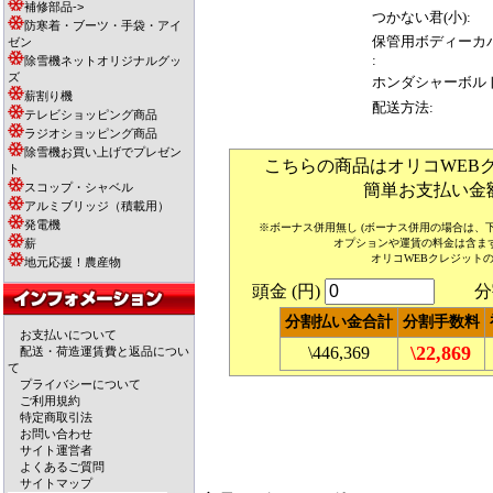
補修部品->
つかない君(小):
防寒着・ブーツ・手袋・アイ
保管用ボディーカ
ゼン
:
除雪機ネットオリジナルグッ
ズ
ホンダシャーボル
薪割り機
配送方法:
テレビショッピング商品
ラジオショッピング商品
除雪機お買い上げでプレゼン
こちらの商品はオリコWEB
ト
スコップ・シャベル
簡単お支払い金
アルミブリッジ（積載用）
発電機
※ボーナス併用無し (ボーナス併用の場合は、
薪
オプションや運賃の料金は含ま
オリコWEBクレジット
地元応援！農産物
頭金 (円)
分割
分割払い金合計
分割手数料
お支払いについて
\22,869
\446,369
配送・荷造運賃費と返品につい
て
プライバシーについて
ご利用規約
特定商取引法
お問い合わせ
サイト運営者
よくあるご質問
サイトマップ