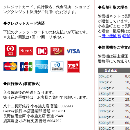
クレジットカード、銀行振込、代金引換、ショッピ
◆店舗引取の場合
ングクレジット決済がご利用いただけます。
除雪機ネットは長
が運営しています
◆クレジットカード決済
小布施町または長
る場合、配送料は
下記のクレジットカードでのお支払いが可能です。
→
田中機械(株)店
※支払い回数は1回・2回・リボ払い
◆除雪機をご注文
除雪機は福山通運
運輸等にてお送り
◆銀行振込 (事前振込)
入金確認後の発送となります。
振り込み手数料は、お客様ご負担でお願いします。
八十二長野銀行 小布施支店 普通 0002993
PayPay銀行 本店営業部 普通 7657861
長野信用金庫 小布施支店 普通 25481
須高農協 小布施支店 普通 6004792