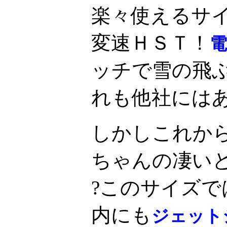
楽々使えるサ
変速ＨＳＴ！
ッチで雪の飛
れも他社には
しかしこれか
ちゃんの凄い
?このサイズ
内にも
ジェット