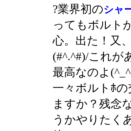
?業界初の
シャ
ってもボルト
心。出た！又
(#^.^#)/
最高なのよ(^_
一々ボルトﾎ
ますか？残念
うかやりたく