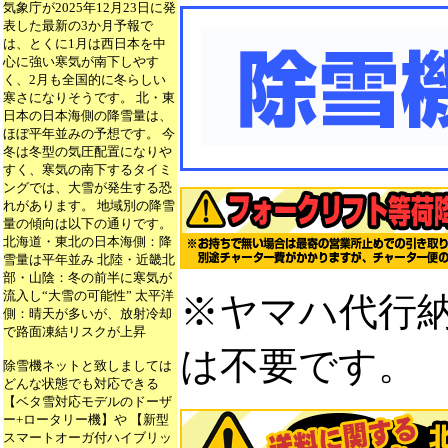
気象庁が2025年12月23日に発
表した最新の3か月予報で
は、とくに1月は西日本を中
心に強い寒気が南下しやす
く、2月も全国的に冬らしい
寒さになりそうです。 北・東
日本の日本海側の降雪量は、
ほぼ平年並みの予想です。 今
冬は冬型の気圧配置になりや
すく、寒気の南下するタイミ
ングでは、大雪が発生する恐
れがあります。 地域別の降雪
量の傾向は以下の通りです。
北海道・東北の日本海側：降
雪量は平年並み 北陸・近畿北
部・山陰：冬の前半に寒気が
流入し“大雪の可能性” 太平洋
※ヤマハ代行
側：晴天が多いが、放射冷却
で路面凍結リスクが上昇
は不要です。
除雪機ネットと致しましては
どんな状態でも対応できる
【ベタ雪対応モデルのドーザ
ー+ロータリー機】や 【新型
スマートオーガ付ハイブリッ