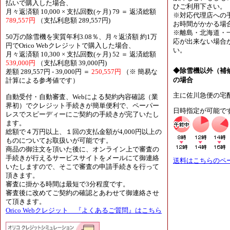
払いで購入した場合、
ひご利用下さい。
月々返済額 10,000 × 支払回数(ヶ月) 79 ＝ 返済総額
※対応代理店への
789,557円
（支払利息額 289,557円)
お時間がかかる場
※離島・北海道・
50万の除雪機を実質年利3.08％、月々返済額 約1万
応が出来ない場合
円でOrico Webクレジットで購入した場合、
い。
月々返済額 10,300 × 支払回数(ヶ月) 52 ＝ 返済総額
539,000円
（支払利息額 39,000円)
◆除雪機以外（補
差額 289,557円 - 39,000円 ＝
250,557円
（※ 簡易な
の場合
計算による参考値です）
主に佐川急便の宅
自動受付・自動審査、Webによる契約内容確認（業
界初）でクレジット手続きが簡単便利で、ペーパー
日時指定が可能で
レスでスピーディーにご契約の手続きが完了いたし
ます。
総額で４万円以上、１回の支払金額が4,000円以上の
ものについてお取扱いが可能です。
商品の御注文を頂いた後に、オンライン上で審査の
手続きが行えるサービスサイトをメールにて御連絡
送料はこちらのペ
いたしますので、そこで審査の申請手続きを行って
頂きます。
審査に掛かる時間は最短で3分程度です。
審査後に改めてご契約の確認とあわせて御連絡させ
て頂きます。
Orico Webクレジット 『よくあるご質問』はこちら