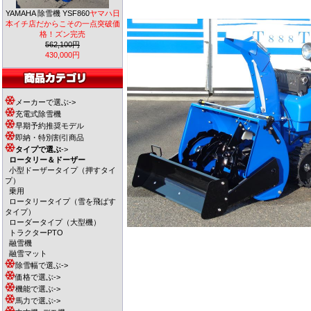
YAMAHA 除雪機 YSF860
ヤマハ日
本イチ店だからこその一点突破価
格！ズン完売
562,100円
430,000円
メーカーで選ぶ->
充電式除雪機
早期予約推奨モデル
即納・特別割引商品
タイプで選ぶ
->
ロータリー＆ドーザー
小型ドーザータイプ（押すタイ
プ）
乗用
ロータリータイプ（雪を飛ばす
タイプ）
ローダータイプ（大型機）
トラクターPTO
融雪機
融雪マット
除雪幅で選ぶ->
価格で選ぶ->
機能で選ぶ->
馬力で選ぶ->