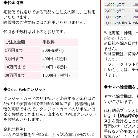
◆代金引換
宅配便でお送りできる商品をご注文の際に、ご利用
いただけます。
除雪機のご注文時にはご利用いただけません。
代引き手数料は以下のとおりです。
※北海道・沖縄・
がかかります。
ご注文金額
手数料
※日祝を除き日付
ません。
1万円まで
300円(税別)
※除雪機は、荷降
3万円まで
400円（税別）
ります。
フォークリフトを
10万円まで
600円（税別）
止めもしくは、チャ
ります。
30万円まで
1,000円（税別）
◆ヤマハ除雪機を
◆Orico Webクレジット
ヤマハ除雪機は、
クレジットカードのリボ払いと比較すると金利は約
ンがございます。
5分の1の実質金利で年利約3.08％です。除雪機は比
較的高額ですので、クレジットカードのリボ払いは
代行納品プランと
全くお勧めできません。出来るだけWEBクレジット
店より
【納品時の
をお勧めいたします。
ス】
を受けること
専門のサービスス
金利計算例）
手段など必要あり
50万の除雪機を年利15％、月々返済額1万円のリボ
故障など、もしも