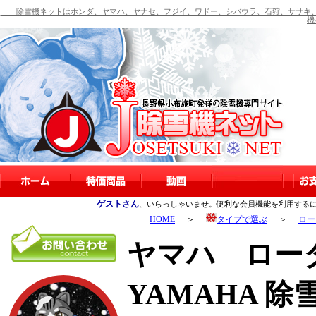
除雪機ネットはホンダ、ヤマハ、ヤナセ、フジイ、ワドー、シバウラ、石狩、ササキ、
機
ゲストさん
、いらっしゃいませ。便利な会員機能を利用する
HOME
＞
タイプで選ぶ
＞
ロー
ヤマハ ロー
YAMAHA 除雪