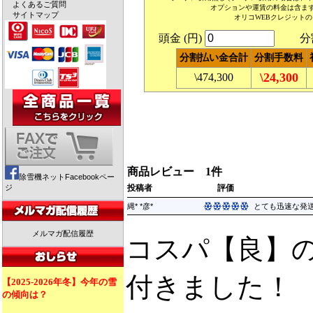
よくあるご質問
オプションや運賃の料金は含ま
サイトマップ
オリコWEBクレジット
頭金 (円)
分割回
分割払い金合計
分割手数料
\24,300
\474,300
商品レビュー 1件
除雪機ネットFacebookペー
ジ
投稿者
評価
縄* *彦*
とても迅速な発送
メルマガ配信履歴
コスパ【良】
付きました！
【2025-2026年冬】今年の雪
の傾向は？