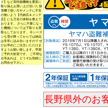
ド】など高性能機種を豊富に
取り揃えお買い上げ頂いた 除
雪機で使い方やメンテに不安
の無いよう【代納店＆メンテ
店】にも万全の体制を整えて
おります。 さらに不要になっ
た機種については下取り＆買
取もしております。 今シーズ
ンも雪が降ってからでは納品
は非常に込み合いますので ぜ
ひお早めにご注文いただけま
すようお願い致します。早期
ご予約大歓迎です。 ご不明な
点等あれば、どうぞお気軽に
お問合せ下さい。
長野県外のお