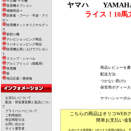
中古機･デモ機
ヤマハ
YAMAHA 
除雪機オプション
補修部品->
ライス！10
防寒着・ブーツ・手袋・アイ
ゼン
除雪機ネットオリジナルグッ
ズ
薪割り機
テレビショッピング商品
ラジオショッピング商品
除雪機お買い上げでプレゼン
ト
スコップ・シャベル
アルミブリッジ（積載用）
商品レビューを書
発電機
薪
配送方法:
地元応援！農産物
つかない君(小):
保管用ボディーカ
:
お支払いについて
ヤマハシャーボル
配送・荷造運賃費と返品につい
て
プライバシーについて
こちらの商品はオリコWEB
ご利用規約
簡単お支払い金
特定商取引法
お問い合わせ
サイト運営者
※ボーナス併用無し (ボーナス併用の場合は、