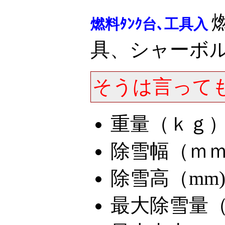
燃料ﾀﾝｸ台､工具入
具、シャーボ
そうは言って
重量（ｋｇ）：
除雪幅（ｍｍ）
除雪高（mm)
最大除雪量（to