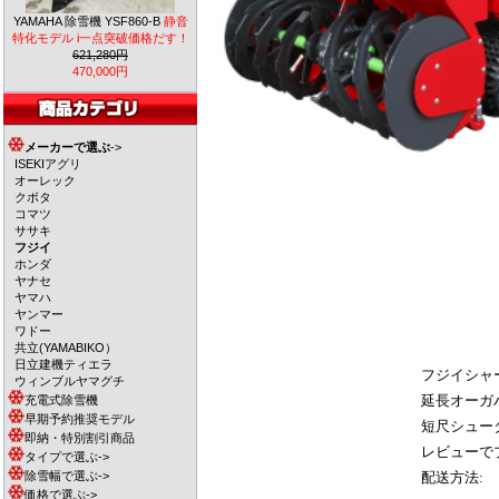
YAMAHA 除雪機 YSF860-B
静音
特化モデル i一点突破価格だす！
621,280円
470,000円
メーカーで選ぶ
->
ISEKIアグリ
オーレック
クボタ
コマツ
ササキ
フジイ
ホンダ
ヤナセ
ヤマハ
ヤンマー
ワドー
共立(YAMABIKO）
日立建機ティエラ
フジイシャ
ウィンブルヤマグチ
延長オーガ
充電式除雪機
早期予約推奨モデル
短尺シュー
即納・特別割引商品
レビューで
タイプで選ぶ->
除雪幅で選ぶ->
配送方法:
価格で選ぶ->