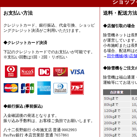
ショップ
お支払い方法
送料・配送方
クレジットカード、銀行振込、代金引換、ショッピ
◆店舗引取の場合
ングクレジット決済がご利用いただけます。
除雪機ネットは長
が運営しています
◆クレジットカード決済
小布施町または長
る場合、配送料は
下記のクレジットカードでのお支払いが可能です。
→
田中機械(株)店
※支払い回数は1回・2回・リボ払い
◆除雪機をご注文
除雪機は福山通運
運輸等にてお送り
◆銀行振込 (事前振込)
入金確認後の発送となります。
振り込み手数料は、お客様ご負担でお願いします。
八十二長野銀行 小布施支店 普通 0002993
PayPay銀行 本店営業部 普通 7657861