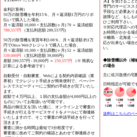
ス】
を受けること
専門のサービスス
金利計算例）
手段など必要あり
50万の除雪機を年利15％、月々返済額1万円のリボ
故障など、もしも
払いで購入した場合、
ひご利用下さい。
月々返済額 10,000 × 支払回数(ヶ月) 79 ＝ 返済総額
※対応代理店への
789,557円
（支払利息額 289,557円)
お時間がかかる場
※離島・北海道・
50万の除雪機を実質年利3.08％、月々返済額 約1万
応が出来ない場合
円でOrico Webクレジットで購入した場合、
い。
月々返済額 10,300 × 支払回数(ヶ月) 52 ＝ 返済総額
539,000円
（支払利息額 39,000円)
◆除雪機以外（補
差額 289,557円 - 39,000円 ＝
250,557円
（※ 簡易な
の場合
計算による参考値です）
主に佐川急便の宅
自動受付・自動審査、Webによる契約内容確認（業
界初）でクレジット手続きが簡単便利で、ペーパー
日時指定が可能で
レスでスピーディーにご契約の手続きが完了いたし
ます。
総額で４万円以上、１回の支払金額が4,000円以上の
ものについてお取扱いが可能です。
商品の御注文を頂いた後に、オンライン上で審査の
手続きが行えるサービスサイトをメールにて御連絡
送料はこちらのペ
いたしますので、そこで審査の申請手続きを行って
頂きます。
審査に掛かる時間は最短で3分程度です。
審査後に改めてご契約の確認とあわせて御連絡させ