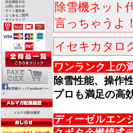
特定商取引法
除雪機ネット
お問い合わせ
サイト運営者
よくあるご質問
言っちゃうよ
サイトマップ
イセキカタロ
ワンランク上の
除雪性能、操作
除雪機ネットFacebookペー
プロも満足の高
ジ
メルマガ配信履歴
ディーゼルエン
クボタ余燃焼式