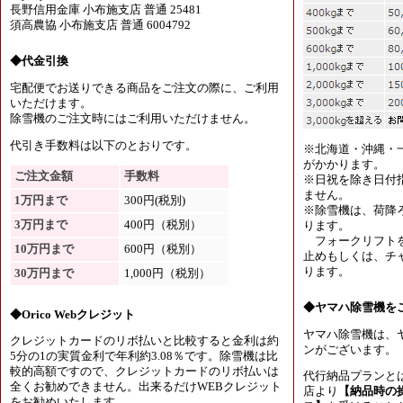
長野信用金庫 小布施支店 普通 25481
須高農協 小布施支店 普通 6004792
◆代金引換
宅配便でお送りできる商品をご注文の際に、ご利用
いただけます。
除雪機のご注文時にはご利用いただけません。
代引き手数料は以下のとおりです。
※北海道・沖縄・
がかかります。
ご注文金額
手数料
※日祝を除き日付
ません。
1万円まで
300円(税別)
※除雪機は、荷降
3万円まで
400円（税別）
ります。
フォークリフトを
10万円まで
600円（税別）
止めもしくは、チャ
ります。
30万円まで
1,000円（税別）
◆ヤマハ除雪機を
◆Orico Webクレジット
ヤマハ除雪機は、
クレジットカードのリボ払いと比較すると金利は約
ンがございます。
5分の1の実質金利で年利約3.08％です。除雪機は比
較的高額ですので、クレジットカードのリボ払いは
代行納品プランと
全くお勧めできません。出来るだけWEBクレジット
店より
【納品時の
をお勧めいたします。