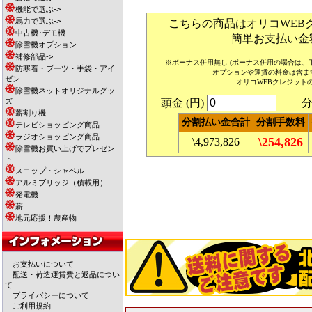
機能で選ぶ->
馬力で選ぶ->
こちらの商品はオリコWEB
中古機･デモ機
簡単お支払い金
除雪機オプション
補修部品->
※ボーナス併用無し (ボーナス併用の場合は
防寒着・ブーツ・手袋・アイ
オプションや運賃の料金は含ま
ゼン
オリコWEBクレジット
除雪機ネットオリジナルグッ
ズ
頭金 (円)
分割
薪割り機
分割払い金合計
分割手数料
テレビショッピング商品
ラジオショッピング商品
\254,826
\4,973,826
除雪機お買い上げでプレゼン
ト
スコップ・シャベル
アルミブリッジ（積載用）
発電機
薪
地元応援！農産物
お支払いについて
配送・荷造運賃費と返品につい
て
プライバシーについて
ご利用規約