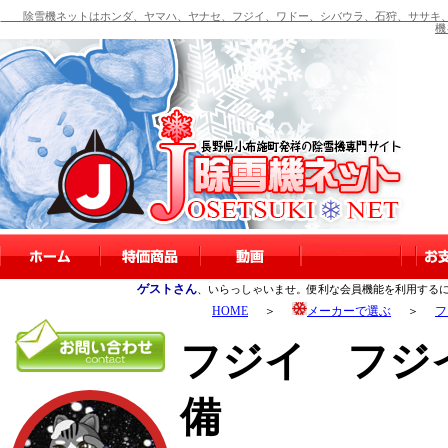
除雪機ネットはホンダ、ヤマハ、ヤナセ、フジイ、ワドー、シバウラ、石狩、ササキ、
機
ゲストさん
、いらっしゃいませ。便利な会員機能を利用する
HOME
＞
メーカーで選ぶ
＞
フ
フジイ フジイ 
備