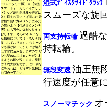
湿式ﾃﾞｨｽｸｻｲﾄﾞｸﾗｯﾁ
ー+ロータリー機】や 【新型
スマートオーガ付ハイブリッ
スムーズな旋
ド】など高性能機種を豊富に
取り揃えお買い上げ頂いた 除
雪機で使い方やメンテに不安
の無いよう【代納店＆メンテ
店】にも万全の体制を整えて
過酷
おります。 さらに不要になっ
両支持転輪
た機種については下取り＆買
取もしております。 今シーズ
持転輪。
ンも雪が降ってからでは納品
は非常に込み合いますので ぜ
ひお早めにご注文いただけま
すようお願い致します。早期
ご予約大歓迎です。 ご不明な
油圧無
無段変速
点等あれば、どうぞお気軽に
お問合せ下さい。
行速度が任意
オ
スノーマチック