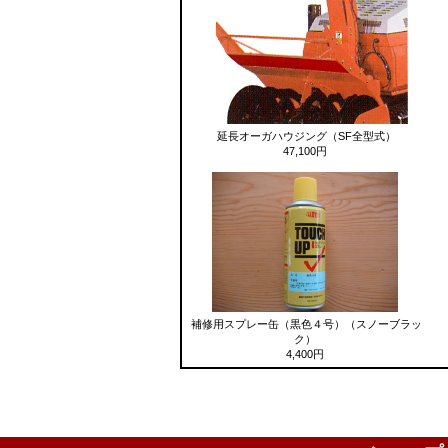
延長オーガハウジング（SF全型式）
47,100円
補修用スプレー缶（黒色４号）（スノーブラッ
ク）
4,400円