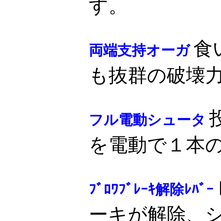
す。
食
両端支持オーガ
も抜群の破壊
フル電動シュータ
を電動で１本の
ﾌﾞﾛﾜﾌﾞﾚｰｷ解除ﾚﾊﾞｰ
ーキが解除、シ