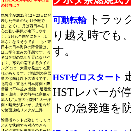
【2025-2026年冬】今年の雪
の傾向は？
トラッ
気象庁が2025年12月23日に発
可動転輪
表した最新の3か月予報で
は、とくに1月は西日本を中
り越え時でも、
心に強い寒気が南下しやす
く、2月も全国的に冬らしい
寒さになりそうです。 北・東
す。
日本の日本海側の降雪量は、
ほぼ平年並みの予想です。 今
冬は冬型の気圧配置になりや
すく、寒気の南下するタイミ
ングでは、大雪が発生する恐
れがあります。 地域別の降雪
HSTゼロスタート
量の傾向は以下の通りです。
北海道・東北の日本海側：降
HSTレバーが
雪量は平年並み 北陸・近畿北
部・山陰：冬の前半に寒気が
流入し“大雪の可能性” 太平洋
トの急発進を
側：晴天が多いが、放射冷却
で路面凍結リスクが上昇
除雪機ネットと致しましては
どんな状態でも対応できる
【ベタ雪対応モデルのドーザ