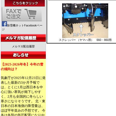
除雪機ネットFacebookペー
ジ
スクレッパー （ヤマハ用） 660・860用
メルマガ配信履歴
【2025-2026年冬】今年の雪
の傾向は？
気象庁が2025年12月23日に発
表した最新の3か月予報で
は、とくに1月は西日本を中
心に強い寒気が南下しやす
く、2月も全国的に冬らしい
寒さになりそうです。 北・東
日本の日本海側の降雪量は、
ほぼ平年並みの予想です。 今
冬は冬型の気圧配置になりや