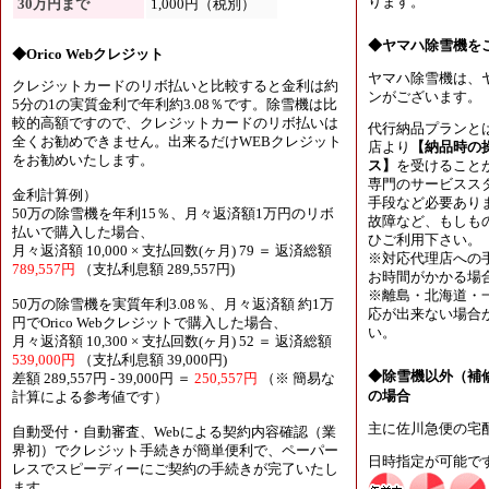
ります。
30万円まで
1,000円（税別）
◆ヤマハ除雪機を
◆Orico Webクレジット
ヤマハ除雪機は、
クレジットカードのリボ払いと比較すると金利は約
ンがございます。
5分の1の実質金利で年利約3.08％です。除雪機は比
較的高額ですので、クレジットカードのリボ払いは
代行納品プランと
全くお勧めできません。出来るだけWEBクレジット
店より
【納品時の
をお勧めいたします。
ス】
を受けること
専門のサービスス
金利計算例）
手段など必要あり
50万の除雪機を年利15％、月々返済額1万円のリボ
故障など、もしも
払いで購入した場合、
ひご利用下さい。
月々返済額 10,000 × 支払回数(ヶ月) 79 ＝ 返済総額
※対応代理店への
789,557円
（支払利息額 289,557円)
お時間がかかる場
※離島・北海道・
50万の除雪機を実質年利3.08％、月々返済額 約1万
応が出来ない場合
円でOrico Webクレジットで購入した場合、
い。
月々返済額 10,300 × 支払回数(ヶ月) 52 ＝ 返済総額
539,000円
（支払利息額 39,000円)
◆除雪機以外（補
差額 289,557円 - 39,000円 ＝
250,557円
（※ 簡易な
の場合
計算による参考値です）
主に佐川急便の宅
自動受付・自動審査、Webによる契約内容確認（業
界初）でクレジット手続きが簡単便利で、ペーパー
日時指定が可能で
レスでスピーディーにご契約の手続きが完了いたし
ます。