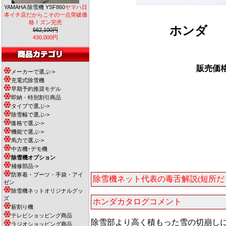
YAMAHA 除雪機 YSF860
ヤマハ日
本イチ店だからこその一点突破価
格！ズン完売
ホンダ
562,100円
430,000円
販売
メーカーで選ぶ->
充電式除雪機
早期予約推奨モデル
即納・特別割引商品
タイプで選ぶ->
除雪幅で選ぶ->
価格で選ぶ->
機能で選ぶ->
馬力で選ぶ->
中古機･デモ機
除雪機オプション
補修部品->
防寒着・ブーツ・手袋・アイ
除雪機ネット代表の毒舌解説(短所
ゼン
除雪機ネットオリジナルグッ
ズ
ホンダカタログコメント
薪割り機
テレビショッピング商品
除雪部より高く積もった雪の切崩し
ラジオショッピング商品