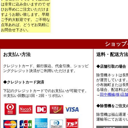
は非常に込み合いますので ぜ
ひお早めにご注文いただけま
すようお願い致します。早期
ご予約大歓迎です。 ご不明な
点等あれば、どうぞお気軽に
お問合せ下さい。
ショップ
お支払い方法
送料・配送方
クレジットカード、銀行振込、代金引換、ショッピ
◆店舗引取の場合
ングクレジット決済がご利用いただけます。
除雪機ネットは長
が運営しています
◆クレジットカード決済
小布施町または長
る場合、配送料は
下記のクレジットカードでのお支払いが可能です。
→
田中機械(株)店
※支払い回数は1回・2回・リボ払い
◆除雪機をご注文
除雪機は福山通運
運輸等にてお送り