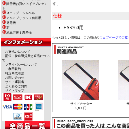
す。
除雪機お買い上げでプレゼン
ト
スコップ・シャベル
仕様
アルミブリッジ（積載用）
発電機
HSS760用
薪
地元応援！農産物
もっと詳しい情報は、この商品の
ウェブページ
でご覧
お支払いについて
配送・荷造運賃費と返品につい
て
プライバシーについて
ご利用規約
特定商取引法
お問い合わせ
サイト運営者
よくあるご質問
サイトマップ
サイドカッター
5,800円