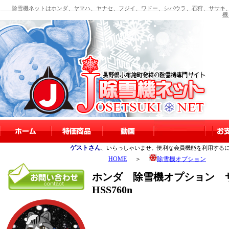
除雪機ネットはホンダ、ヤマハ、ヤナセ、フジイ、ワドー、シバウラ、石狩、ササキ、
機
ゲストさん
、いらっしゃいませ。便利な会員機能を利用する
HOME
＞
除雪機オプション
ホンダ 除雪機オプション 
HSS760n