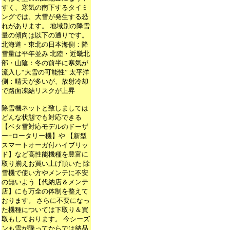
すく、寒気の南下するタイミ
ングでは、大雪が発生する恐
れがあります。 地域別の降雪
量の傾向は以下の通りです。
北海道・東北の日本海側：降
雪量は平年並み 北陸・近畿北
部・山陰：冬の前半に寒気が
流入し“大雪の可能性” 太平洋
側：晴天が多いが、放射冷却
で路面凍結リスクが上昇
除雪機ネットと致しましては
どんな状態でも対応できる
【ベタ雪対応モデルのドーザ
ー+ロータリー機】や 【新型
スマートオーガ付ハイブリッ
ド】など高性能機種を豊富に
取り揃えお買い上げ頂いた 除
雪機で使い方やメンテに不安
の無いよう【代納店＆メンテ
店】にも万全の体制を整えて
おります。 さらに不要になっ
た機種については下取り＆買
取もしております。 今シーズ
ンも雪が降ってからでは納品