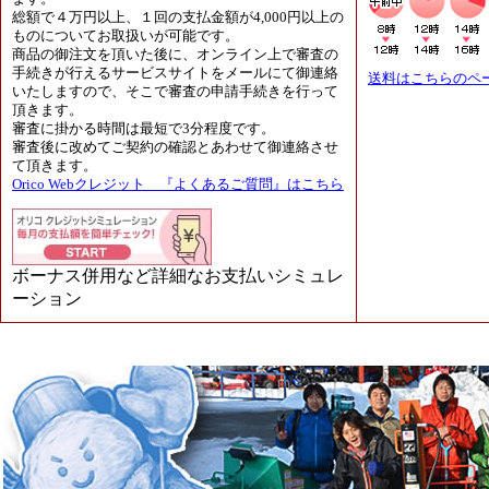
総額で４万円以上、１回の支払金額が4,000円以上の
ものについてお取扱いが可能です。
商品の御注文を頂いた後に、オンライン上で審査の
手続きが行えるサービスサイトをメールにて御連絡
送料はこちらのペ
いたしますので、そこで審査の申請手続きを行って
頂きます。
審査に掛かる時間は最短で3分程度です。
審査後に改めてご契約の確認とあわせて御連絡させ
て頂きます。
Orico Webクレジット 『よくあるご質問』はこちら
ボーナス併用など詳細なお支払いシミュレ
ーション