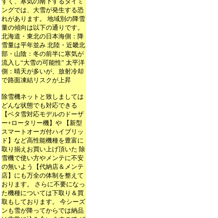
すく、寒気の南下するタイミ
ングでは、大雪が発生する恐
れがあります。 地域別の降雪
量の傾向は以下の通りです。
北海道・東北の日本海側：降
雪量は平年並み 北陸・近畿北
部・山陰：冬の前半に寒気が
流入し“大雪の可能性” 太平洋
側：晴天が多いが、放射冷却
で路面凍結リスクが上昇
除雪機ネットと致しましては
どんな状態でも対応できる
【ベタ雪対応モデルのドーザ
ー+ロータリー機】や 【新型
スマートオーガ付ハイブリッ
ド】など高性能機種を豊富に
取り揃えお買い上げ頂いた 除
雪機で使い方やメンテに不安
の無いよう【代納店＆メンテ
店】にも万全の体制を整えて
おります。 さらに不要になっ
た機種については下取り＆買
取もしております。 今シーズ
ンも雪が降ってからでは納品