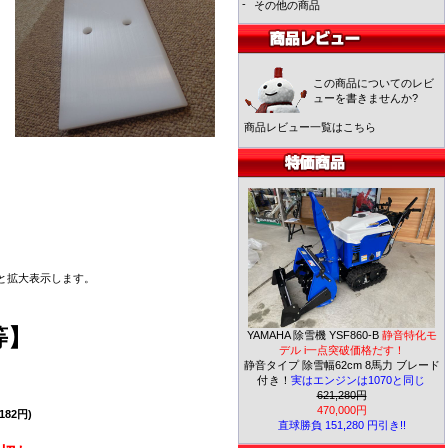
-
その他の商品
この商品についてのレビ
ューを書きませんか?
商品レビュー一覧はこちら
と拡大表示します。
等】
YAMAHA 除雪機 YSF860-B
静音特化モ
デル i一点突破価格だす！
静音タイプ 除雪幅62cm 8馬力 ブレード
付き！
実はエンジンは1070と同じ
621,280円
470,000円
182円)
直球勝負 151,280 円引き!!