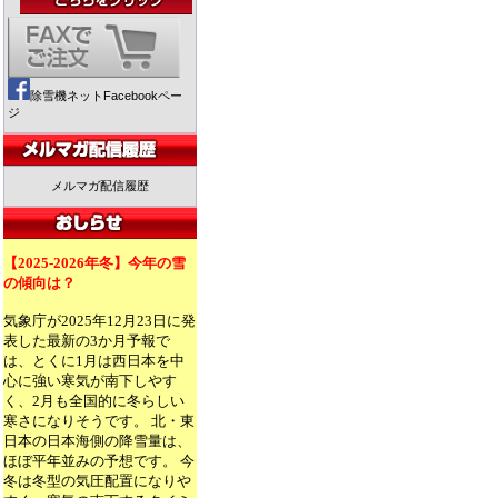
除雪機ネットFacebookペー
ジ
メルマガ配信履歴
【2025-2026年冬】今年の雪
の傾向は？
気象庁が2025年12月23日に発
表した最新の3か月予報で
は、とくに1月は西日本を中
心に強い寒気が南下しやす
く、2月も全国的に冬らしい
寒さになりそうです。 北・東
日本の日本海側の降雪量は、
ほぼ平年並みの予想です。 今
冬は冬型の気圧配置になりや