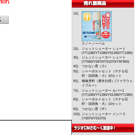
切れ
1位.
スノーノーベル
2位.
ジェットシューター シュート
(YT1280/YT1390/YS1390/YT1380)
3位.
ジェットシューター シュート
(YT660/YS870/YS1070/YSF860)
4位.
つかない君（小）
5位.
シャーボルトセット（ヤナセ石
狩・頭四角・小）10セット
6位.
補修塗料（撥水仕様）(ファラウェ
イブルー）
7位.
ジェットシューター カバー1
(YT1280/YT1390/YS1390/YT1380)
8位.
シャーボルトセット（ヤナセ石
狩・頭四角・大）10セット
9位.
つかない君（中）
10位.
ジェットシューター インペラ
(YS870/YS1070)