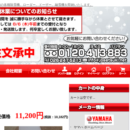
の各種除雪機、ローダー、ドーザー、融雪機を即納いたします。
カートは空です...
11,200円
売価格
(税抜：10,182円)
-
ヤマハ ホームページ