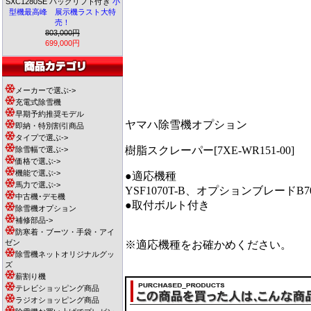
SXC1280SE バックリフト付き
小
型機最高峰 展示機ラスト大特
売！
803,000円
699,000円
メーカーで選ぶ->
充電式除雪機
早期予約推奨モデル
ヤマハ除雪機オプション
即納・特別割引商品
タイプで選ぶ->
樹脂スクレーパー[7XE-WR151-00]
除雪幅で選ぶ->
価格で選ぶ->
機能で選ぶ->
●適応機種
馬力で選ぶ->
YSF1070T-B、オプションブレードB7
中古機･デモ機
●取付ボルト付き
除雪機オプション
補修部品->
防寒着・ブーツ・手袋・アイ
ゼン
※適応機種をお確かめください。
除雪機ネットオリジナルグッ
ズ
薪割り機
テレビショッピング商品
ラジオショッピング商品