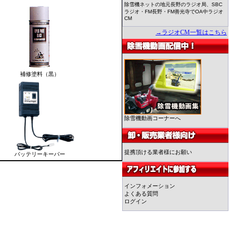
除雪機ネットの地元長野のラジオ局、SBC
ラジオ・FM長野・FM善光寺でOA中ラジオ
CM
→ラジオCM一覧はこちら
補修塗料（黒）
除雪機動画コーナーへ
提携頂ける業者様にお願い
バッテリーキーパー
インフォメーション
よくある質問
ログイン