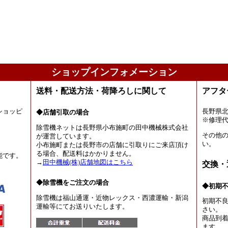
ショップインフォメーション
送料・配送方法・荷降ろしに関して
アフタ
ショッピ
長野県
◆店舗引取の場合
。
※修理
除雪機ネットは長野県小布施町の田中機械株式会社
その他
が運営しています。
い。
小布施町または長野市の店舗に引取りにご来店頂け
る場合、配送料はかかりません。
能です。
→
田中機械(株)店舗地図はこちら
交換・
◆除雪機をご注文の場合
◆初期
除雪機は福山通運・近物レックス・西濃運輸・新潟
初期不
運輸等にてお送りいたします。
さい。
商品到着
ます。