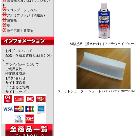
除雪機お買い上げでプレゼン
ト
スコップ・シャベル
アルミブリッジ（積載用）
発電機
薪
地元応援！農産物
補修塗料（撥水仕様）(ファラウェイブルー
お支払いについて
配送・荷造運賃費と返品につい
て
プライバシーについて
ご利用規約
特定商取引法
お問い合わせ
サイト運営者
よくあるご質問
ジェットシューター シュート (YT660/YS870/YS1070/
サイトマップ