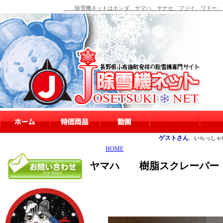
除雪機ネットはホンダ、ヤマハ、ヤナセ、フジイ、ワドー、シ
ゲストさん
、いらっしゃ
HOME
ヤマハ 樹脂スクレーパー【YS