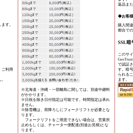
返品ま
◆お客
します。
購入間違
都合での
SSL
このサ
GeoT
で認証
、ご利用
す。暗
られる
ん。
ます。
※北海道・沖縄・一部離島に関しては、別途中継料
がかかります。
※日祝を除き日付指定は可能です。時間指定は承れ
ません。
※除雪機は、荷降ろしにフォークリフトが必要とな
ります。
フォークリフトをご用意できない場合は、営業所
止めもしくは、チャーター便配達(別途お見積)とな
ります。