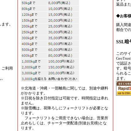
返品ま
◆お客
します。
購入間違
都合での
SSL
このサ
GeoT
で認証
、ご利用
す。暗
られる
ん。
ます。
※北海道・沖縄・一部離島に関しては、別途中継料
がかかります。
※日祝を除き日付指定は可能です。時間指定は承れ
ません。
※除雪機は、荷降ろしにフォークリフトが必要とな
ります。
フォークリフトをご用意できない場合は、営業所
止めもしくは、チャーター便配達(別途お見積)とな
ります。