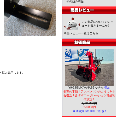
-
その他の商品
この商品についてのレビ
ューを書きませんか?
商品レビュー一覧はこちら
と拡大表示します。
Y9-13GMX YANASE ヤナセ
売約
衝撃の半額！アンパンマンのようにヤナ
セ復活！みずずコーポレーション部品制
作決定！
1,331,000円
650,000円
直球勝負 681,000 円引き!!