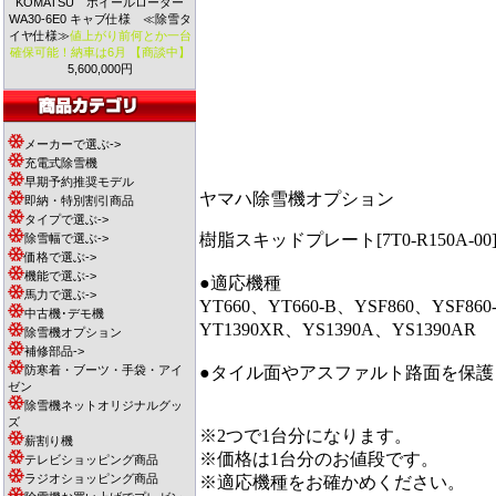
KOMATSU ホイールローダー
WA30-6E0 キャブ仕様 ≪除雪タ
イヤ仕様≫
値上がり前何とか一台
確保可能！納車は6月 【商談中】
5,600,000円
メーカーで選ぶ->
充電式除雪機
早期予約推奨モデル
ヤマハ除雪機オプション
即納・特別割引商品
タイプで選ぶ->
樹脂スキッドプレート[7T0-R150A-00
除雪幅で選ぶ->
価格で選ぶ->
機能で選ぶ->
●適応機種
馬力で選ぶ->
YT660、YT660-B、YSF860、YSF860
中古機･デモ機
YT1390XR、YS1390A、YS1390AR
除雪機オプション
補修部品->
防寒着・ブーツ・手袋・アイ
●タイル面やアスファルト路面を保
ゼン
除雪機ネットオリジナルグッ
ズ
※2つで1台分になります。
薪割り機
※価格は1台分のお値段です。
テレビショッピング商品
ラジオショッピング商品
※適応機種をお確かめください。