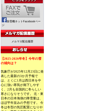
除雪機ネットFacebookペー
ジ
メルマガ配信履歴
【2025-2026年冬】今年の雪
の傾向は？
気象庁が2025年12月23日に発
表した最新の3か月予報で
は、とくに1月は西日本を中
心に強い寒気が南下しやす
く、2月も全国的に冬らしい
寒さになりそうです。 北・東
日本の日本海側の降雪量は、
ほぼ平年並みの予想です。 今
冬は冬型の気圧配置になりや