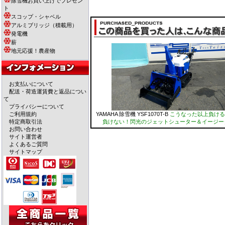
除雪機お買い上げでプレゼン
ト
スコップ・シャベル
アルミブリッジ（積載用）
発電機
薪
地元応援！農産物
お支払いについて
配送・荷造運賃費と返品につい
て
プライバシーについて
YAMAHA 除雪機 YSF1070T-B
こうなった以上負ける
ご利用規約
負けない！閃光のジェットシューター＆イージー
特定商取引法
お問い合わせ
サイト運営者
よくあるご質問
サイトマップ