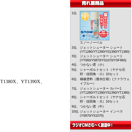
1位.
スノーノーベル
2位.
ジェットシューター シュート
(YT1280/YT1390/YS1390/YT1380)
3位.
ジェットシューター シュート
(YT660/YS870/YS1070/YSF860)
4位.
つかない君（小）
5位.
シャーボルトセット（ヤナセ石
狩・頭四角・小）10セット
6位.
補修塗料（撥水仕様）(ファラウェ
YT1380X、YT1390X、
イブルー）
7位.
ジェットシューター カバー1
(YT1280/YT1390/YS1390/YT1380)
8位.
シャーボルトセット（ヤナセ石
狩・頭四角・大）10セット
9位.
つかない君（中）
10位.
ジェットシューター インペラ
(YS870/YS1070)