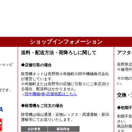
ショップインフォメーション
送料・配送方法・荷降ろしに関して
アフタ
ショッピ
長野県
◆店舗引取の場合
。
※修理
除雪機ネットは長野県小布施町の田中機械株式会社
その他
が運営しています。
い。
小布施町または長野市の店舗に引取りにご来店頂け
る場合、配送料はかかりません。
能です。
→
田中機械(株)店舗地図はこちら
交換・
◆除雪機をご注文の場合
◆初期
除雪機は福山通運・近物レックス・西濃運輸・新潟
初期不
運輸等にてお送りいたします。
さい。
商品到着
ます。