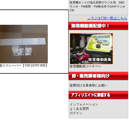
除雪機ネットの地元長野のラジオ局、SBC
ラジオ・FM長野・FM善光寺でOA中ラジオ
CM
→ラジオCM一覧はこちら
脂スクレーパー【YSF1070T-B等】
除雪機動画コーナーへ
提携頂ける業者様にお願い
インフォメーション
よくある質問
ログイン