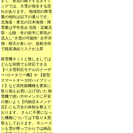
すく、寒気の南下するタイミ
ングでは、大雪が発生する恐
れがあります。 地域別の降雪
量の傾向は以下の通りです。
北海道・東北の日本海側：降
雪量は平年並み 北陸・近畿北
部・山陰：冬の前半に寒気が
流入し“大雪の可能性” 太平洋
側：晴天が多いが、放射冷却
で路面凍結リスクが上昇
除雪機ネットと致しましては
どんな状態でも対応できる
【ベタ雪対応モデルのドーザ
ー+ロータリー機】や 【新型
スマートオーガ付ハイブリッ
ド】など高性能機種を豊富に
取り揃えお買い上げ頂いた 除
雪機で使い方やメンテに不安
の無いよう【代納店＆メンテ
店】にも万全の体制を整えて
おります。 さらに不要になっ
た機種については下取り＆買
取もしております。 今シーズ
ンも雪が降ってからでは納品