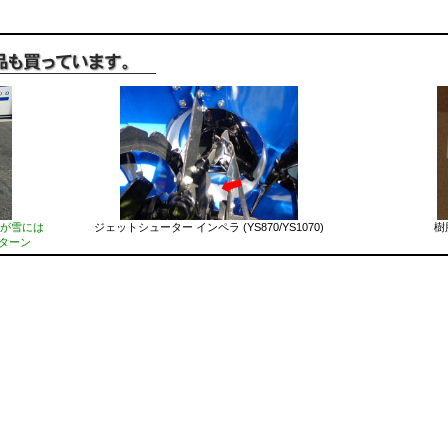
が雪には
ジェットシューター インペラ (YS870/YS1070)
樹
ターン