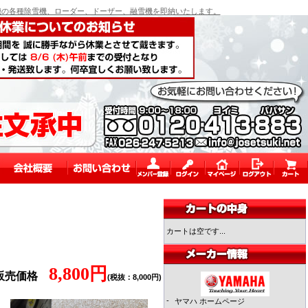
の各種除雪機、ローダー、ドーザー、融雪機を即納いたします。
カートは空です...
8,800円
販売価格
(税抜：8,000円)
-
ヤマハ ホームページ