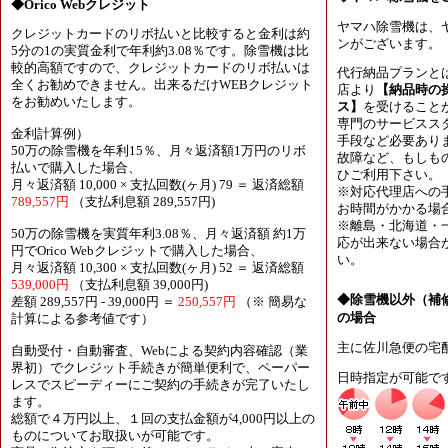
◆Orico Webクレジット
ヤマハ除雪機は、
クレジットカードのリボ払いと比較すると金利は約
ンがございます。
5分の1の実質金利で年利約3.08％です。除雪機は比
較的高額ですので、クレジットカードのリボ払いは
代行納品プランと
全くお勧めできません。出来るだけWEBクレジット
店より
【納品時の
をお勧めいたします。
ス】
を受けること
専門のサービスス
金利計算例）
手段など必要あり
50万の除雪機を年利15％、月々返済額1万円のリボ
故障など、もしも
払いで購入した場合、
ひご利用下さい。
月々返済額 10,000 × 支払回数(ヶ月) 79 ＝ 返済総額
※対応代理店への
789,557円
（支払利息額 289,557円)
お時間がかかる場
※離島・北海道・
50万の除雪機を実質年利3.08％、月々返済額 約1万
応が出来ない場合
円でOrico Webクレジットで購入した場合、
い。
月々返済額 10,300 × 支払回数(ヶ月) 52 ＝ 返済総額
539,000円
（支払利息額 39,000円)
◆除雪機以外（補
差額 289,557円 - 39,000円 ＝
250,557円
（※ 簡易な
の場合
計算による参考値です）
主に佐川急便の宅
自動受付・自動審査、Webによる契約内容確認（業
界初）でクレジット手続きが簡単便利で、ペーパー
日時指定が可能で
レスでスピーディーにご契約の手続きが完了いたし
ます。
総額で４万円以上、１回の支払金額が4,000円以上の
ものについてお取扱いが可能です。