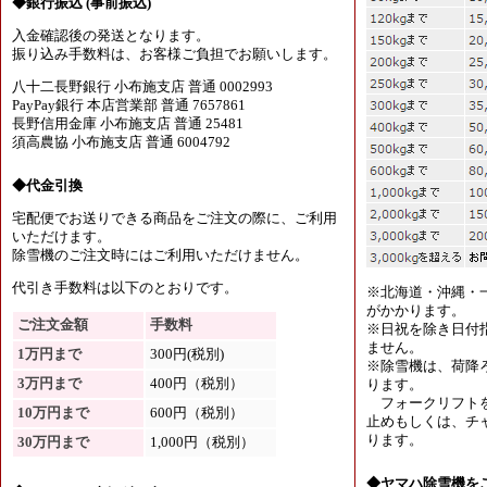
◆銀行振込 (事前振込)
入金確認後の発送となります。
振り込み手数料は、お客様ご負担でお願いします。
八十二長野銀行 小布施支店 普通 0002993
PayPay銀行 本店営業部 普通 7657861
長野信用金庫 小布施支店 普通 25481
須高農協 小布施支店 普通 6004792
◆代金引換
宅配便でお送りできる商品をご注文の際に、ご利用
いただけます。
除雪機のご注文時にはご利用いただけません。
代引き手数料は以下のとおりです。
※北海道・沖縄・
がかかります。
ご注文金額
手数料
※日祝を除き日付
ません。
1万円まで
300円(税別)
※除雪機は、荷降
3万円まで
400円（税別）
ります。
フォークリフトを
10万円まで
600円（税別）
止めもしくは、チャ
ります。
30万円まで
1,000円（税別）
◆ヤマハ除雪機を