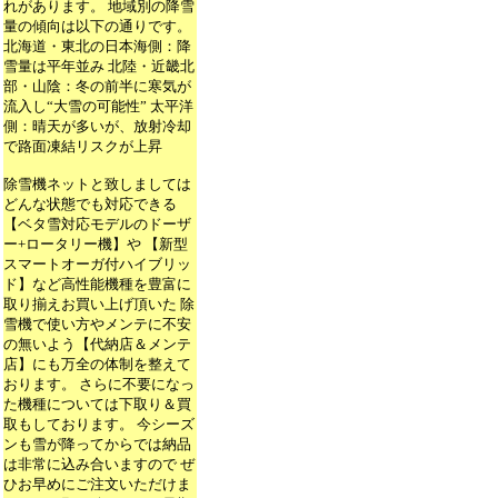
れがあります。 地域別の降雪
量の傾向は以下の通りです。
北海道・東北の日本海側：降
雪量は平年並み 北陸・近畿北
部・山陰：冬の前半に寒気が
流入し“大雪の可能性” 太平洋
側：晴天が多いが、放射冷却
で路面凍結リスクが上昇
除雪機ネットと致しましては
どんな状態でも対応できる
【ベタ雪対応モデルのドーザ
ー+ロータリー機】や 【新型
スマートオーガ付ハイブリッ
ド】など高性能機種を豊富に
取り揃えお買い上げ頂いた 除
雪機で使い方やメンテに不安
の無いよう【代納店＆メンテ
店】にも万全の体制を整えて
おります。 さらに不要になっ
た機種については下取り＆買
取もしております。 今シーズ
ンも雪が降ってからでは納品
は非常に込み合いますので ぜ
ひお早めにご注文いただけま