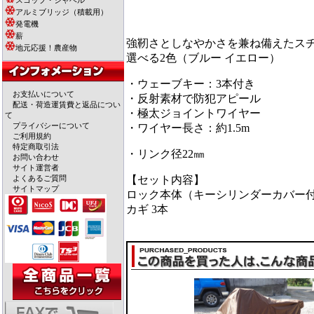
スコップ・シャベル
アルミブリッジ（積載用）
発電機
薪
強靭さとしなやかさを兼ね備えたス
地元応援！農産物
選べる2色（ブルー イエロー）
・ウェーブキー：3本付き
お支払いについて
・反射素材で防犯アピール
配送・荷造運賃費と返品につい
・極太ジョイントワイヤー
て
プライバシーについて
・ワイヤー長さ：約1.5m
ご利用規約
特定商取引法
・リンク径22㎜
お問い合わせ
サイト運営者
よくあるご質問
【セット内容】
サイトマップ
ロック本体（キーシリンダーカバー
カギ 3本