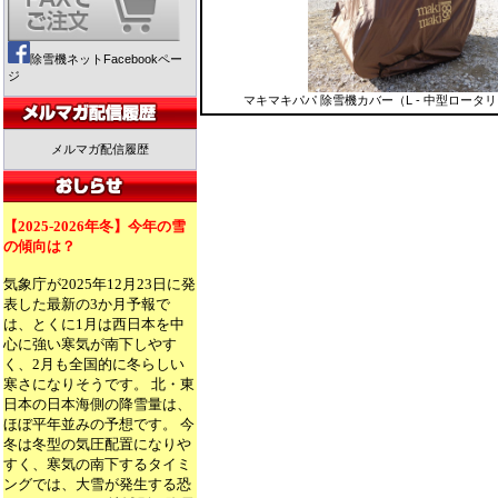
除雪機ネットFacebookペー
ジ
マキマキパパ 除雪機カバー（L - 中型ロータ
メルマガ配信履歴
【2025-2026年冬】今年の雪
の傾向は？
気象庁が2025年12月23日に発
表した最新の3か月予報で
は、とくに1月は西日本を中
心に強い寒気が南下しやす
く、2月も全国的に冬らしい
寒さになりそうです。 北・東
日本の日本海側の降雪量は、
ほぼ平年並みの予想です。 今
冬は冬型の気圧配置になりや
すく、寒気の南下するタイミ
ングでは、大雪が発生する恐