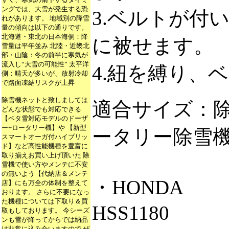
ングでは、大雪が発生する恐
3.ベルトが付
れがあります。 地域別の降雪
量の傾向は以下の通りです。
北海道・東北の日本海側：降
に被せます。
雪量は平年並み 北陸・近畿北
部・山陰：冬の前半に寒気が
流入し“大雪の可能性” 太平洋
4.紐を縛り、
側：晴天が多いが、放射冷却
で路面凍結リスクが上昇
除雪機ネットと致しましては
適合サイズ：除雪
どんな状態でも対応できる
【ベタ雪対応モデルのドーザ
ー+ロータリー機】や 【新型
ータリー除雪
スマートオーガ付ハイブリッ
ド】など高性能機種を豊富に
取り揃えお買い上げ頂いた 除
雪機で使い方やメンテに不安
の無いよう【代納店＆メンテ
・HONDA
店】にも万全の体制を整えて
おります。 さらに不要になっ
た機種については下取り＆買
HSS1180
取もしております。 今シーズ
ンも雪が降ってからでは納品
は非常に込み合いますので ぜ