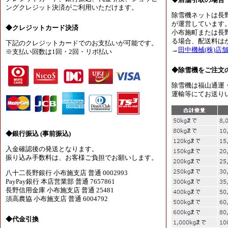
ングクレジット決済がご利用いただけます。
除雪機ネットは長
が運営しています
◆クレジットカード決済
小布施町または長
る場合、配送料は
下記のクレジットカードでのお支払いが可能です。
→
田中機械(株)店
※支払い回数は1回・2回・リボ払い
◆除雪機をご注文
除雪機は福山通運
運輸等にてお送り
◆銀行振込 (事前振込)
入金確認後の発送となります。
振り込み手数料は、お客様ご負担でお願いします。
八十二長野銀行 小布施支店 普通 0002993
PayPay銀行 本店営業部 普通 7657861
長野信用金庫 小布施支店 普通 25481
須高農協 小布施支店 普通 6004792
◆代金引換