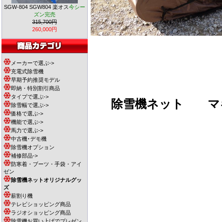
SGW-804 SGW804 楽オス
今シー
ズン完売
315,700円
260,000円
メーカーで選ぶ->
充電式除雪機
早期予約推奨モデル
即納・特別割引商品
タイプで選ぶ->
除雪機ネット
マキ
除雪幅で選ぶ->
価格で選ぶ->
機能で選ぶ->
馬力で選ぶ->
中古機･デモ機
除雪機オプション
補修部品->
防寒着・ブーツ・手袋・アイ
ゼン
除雪機ネットオリジナルグッ
ズ
薪割り機
テレビショッピング商品
ラジオショッピング商品
除雪機お買い上げでプレゼン