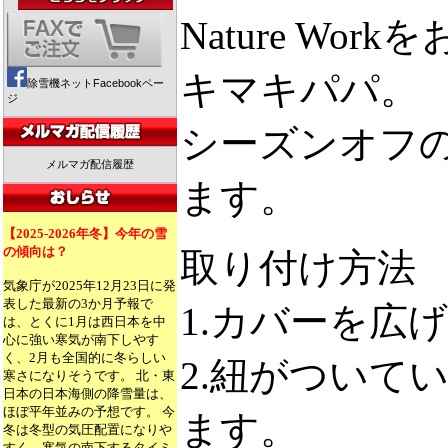
Nature W
キマキパパ。
除雪機ネットFacebookペー
ジ
シーズンオフ
メルマガ配信履歴
ます。
【2025-2026年冬】今年の雪
の傾向は？
取り付け方法
気象庁が2025年12月23日に発
表した最新の3か月予報で
1.カバーを広
は、とくに1月は西日本を中
心に強い寒気が南下しやす
く、2月も全国的に冬らしい
2.紐がついて
寒さになりそうです。 北・東
日本の日本海側の降雪量は、
ほぼ平年並みの予想です。 今
ます。
冬は冬型の気圧配置になりや
すく、寒気の南下するタイミ