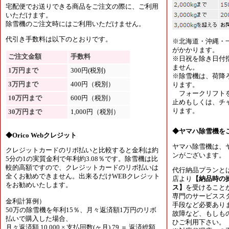
宅配便でお送りできる商品をご注文の際に、ご利用
いただけます。
除雪機のご注文時にはご利用いただけません。
代引き手数料は以下のとおりです。
※北海道・沖縄・
がかかります。
ご注文金額
手数料
※日祝を除き日付
ません。
1万円まで
300円(税別)
※除雪機は、荷降
3万円まで
400円（税別）
ります。
フォークリフトを
10万円まで
600円（税別）
止めもしくは、チャ
ります。
30万円まで
1,000円（税別）
◆ヤマハ除雪機を
◆Orico Webクレジット
ヤマハ除雪機は、
クレジットカードのリボ払いと比較すると金利は約
ンがございます。
5分の1の実質金利で年利約3.08％です。除雪機は比
較的高額ですので、クレジットカードのリボ払いは
代行納品プランと
全くお勧めできません。出来るだけWEBクレジット
店より
【納品時の
をお勧めいたします。
ス】
を受けること
専門のサービスス
金利計算例）
手段など必要あり
50万の除雪機を年利15％、月々返済額1万円のリボ
故障など、もしも
払いで購入した場合、
ひご利用下さい。
月々返済額 10,000 × 支払回数(ヶ月) 79 ＝ 返済総額