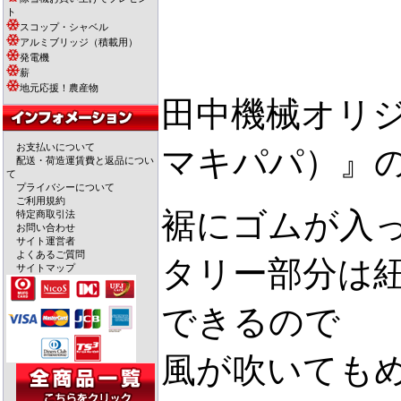
ト
スコップ・シャベル
アルミブリッジ（積載用）
発電機
薪
地元応援！農産物
田中機械オリジナ
お支払いについて
マキパパ）』
配送・荷造運賃費と返品につい
て
プライバシーについて
ご利用規約
裾にゴムが入
特定商取引法
お問い合わせ
サイト運営者
よくあるご質問
タリー部分は
サイトマップ
できるので
風が吹いても