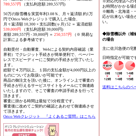
※対応代理店への
789,557円
（支払利息額 289,557円)
お時間がかかる場
※離島・北海道・
50万の除雪機を実質年利3.08％、月々返済額 約1万
応が出来ない場合
円でOrico Webクレジットで購入した場合、
い。
月々返済額 10,300 × 支払回数(ヶ月) 52 ＝ 返済総額
539,000円
（支払利息額 39,000円)
◆除雪機以外（補
差額 289,557円 - 39,000円 ＝
250,557円
（※ 簡易な
の場合
計算による参考値です）
主に佐川急便の宅
自動受付・自動審査、Webによる契約内容確認（業
界初）でクレジット手続きが簡単便利で、ペーパー
日時指定が可能で
レスでスピーディーにご契約の手続きが完了いたし
ます。
総額で４万円以上、１回の支払金額が4,000円以上の
ものについてお取扱いが可能です。
商品の御注文を頂いた後に、オンライン上で審査の
手続きが行えるサービスサイトをメールにて御連絡
送料はこちらのペ
いたしますので、そこで審査の申請手続きを行って
頂きます。
審査に掛かる時間は最短で3分程度です。
審査後に改めてご契約の確認とあわせて御連絡させ
て頂きます。
Orico Webクレジット 『よくあるご質問』はこちら