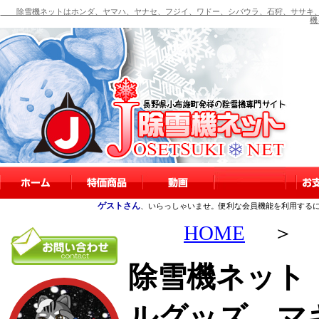
除雪機ネットはホンダ、ヤマハ、ヤナセ、フジイ、ワドー、シバウラ、石狩、ササキ、
機
ゲストさん
、いらっしゃいませ。便利な会員機能を利用する
HOME
＞
除雪機ネット
ルグッズ マ