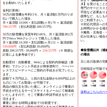
店より
【納品時の
をお勧めいたします。
ス】
を受けること
専門のサービスス
金利計算例）
手段など必要あり
50万の除雪機を年利15％、月々返済額1万円のリボ
故障など、もしも
払いで購入した場合、
ひご利用下さい。
月々返済額 10,000 × 支払回数(ヶ月) 79 ＝ 返済総額
※対応代理店への
789,557円
（支払利息額 289,557円)
お時間がかかる場
※離島・北海道・
50万の除雪機を実質年利3.08％、月々返済額 約1万
応が出来ない場合
円でOrico Webクレジットで購入した場合、
い。
月々返済額 10,300 × 支払回数(ヶ月) 52 ＝ 返済総額
539,000円
（支払利息額 39,000円)
◆除雪機以外（補
差額 289,557円 - 39,000円 ＝
250,557円
（※ 簡易な
の場合
計算による参考値です）
主に佐川急便の宅
自動受付・自動審査、Webによる契約内容確認（業
界初）でクレジット手続きが簡単便利で、ペーパー
日時指定が可能で
レスでスピーディーにご契約の手続きが完了いたし
ます。
総額で４万円以上、１回の支払金額が4,000円以上の
ものについてお取扱いが可能です。
商品の御注文を頂いた後に、オンライン上で審査の
手続きが行えるサービスサイトをメールにて御連絡
送料はこちらのペ
いたしますので、そこで審査の申請手続きを行って
頂きます。
審査に掛かる時間は最短で3分程度です。