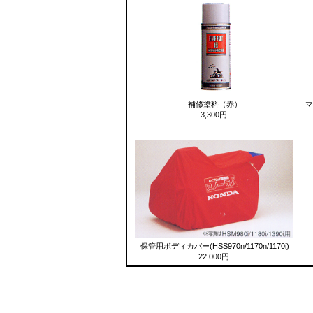
補修塗料（赤）
マ
3,300円
保管用ボディカバー(HSS970n/1170n/1170i)
22,000円