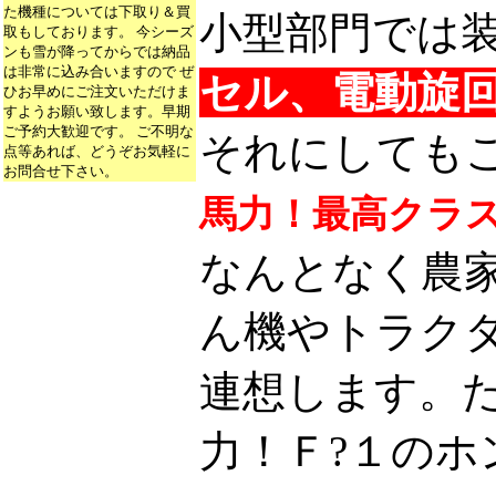
た機種については下取り＆買
小型部門では
取もしております。 今シーズ
ンも雪が降ってからでは納品
は非常に込み合いますので ぜ
セル、電動旋
ひお早めにご注文いただけま
すようお願い致します。早期
ご予約大歓迎です。 ご不明な
それにしても
点等あれば、どうぞお気軽に
お問合せ下さい。
馬力！最高クラ
なんとなく農
ん機やトラク
連想します。た
力！Ｆ?１の