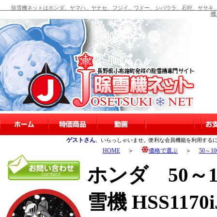
除雪機ネットはホンダ、ヤマハ、ヤナセ、フジイ、ワドー、シバウラ、石狩、ササキ、
機
ゲストさん
、いらっしゃいませ。便利な会員機能を利用する
HOME
＞
価格で選ぶ
＞
50～1
ホンダ 50～
雪機 HSS1170