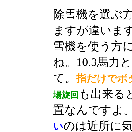
除雪機を選ぶ
ますが違いま
雪機を使う方
ね。10.3馬
て。
指だけでボ
も出来る
場旋回
置なんですよ
のは近所に
い