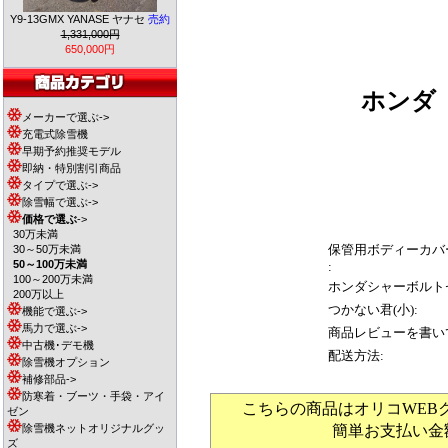
Y9-13GMX YANASE ヤナセ
売約
1,331,000円
650,000円
ホン
メーカーで選ぶ->
充電式除雪機
早期予約推奨モデル
即納・特別割引商品
タイプで選ぶ->
除雪幅で選ぶ->
価格で選ぶ
->
30万未満
保管用ボディーカバ
30～50万未満
50～100万未満
:
100～200万未満
ホンダシャーボルト
200万以上
つかない君(小):
機能で選ぶ->
馬力で選ぶ->
商品レビューを書い
中古機･デモ機
配送方法:
除雪機オプション
補修部品->
防寒着・ブーツ・手袋・アイ
こちらの商品はオリコWEB
ゼン
除雪機ネットオリジナルグッ
簡単お支払い金
ズ