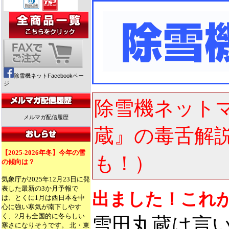
除雪機ネットFacebookペー
ジ
除雪機ネット
メルマガ配信履歴
蔵』の毒舌解
【2025-2026年冬】今年の雪
も！）
の傾向は？
気象庁が2025年12月23日に発
表した最新の3か月予報で
出ました！これ
は、とくに1月は西日本を中
心に強い寒気が南下しやす
く、2月も全国的に冬らしい
雪田丸蔵は言
寒さになりそうです。 北・東