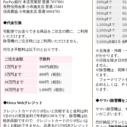
PayPay銀行 本店営業部 普通 7657861
長野信用金庫 小布施支店 普通 25481
須高農協 小布施支店 普通 6004792
◆代金引換
宅配便でお送りできる商品をご注文の際に、ご利用
いただけます。
除雪機のご注文時にはご利用いただけません。
代引き手数料は以下のとおりです。
※北海道・沖縄・
がかかります。
ご注文金額
手数料
※日祝を除き日付
ません。
1万円まで
300円(税別)
※除雪機は、荷降
3万円まで
400円（税別）
ります。
フォークリフトを
10万円まで
600円（税別）
止めもしくは、チャ
ります。
30万円まで
1,000円（税別）
◆ヤマハ除雪機を
◆Orico Webクレジット
ヤマハ除雪機は、
クレジットカードのリボ払いと比較すると金利は約
ンがございます。
5分の1の実質金利で年利約3.08％です。除雪機は比
較的高額ですので、クレジットカードのリボ払いは
代行納品プランと
全くお勧めできません。出来るだけWEBクレジット