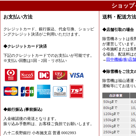
ショップ
お支払い方法
送料・配送方
クレジットカード、銀行振込、代金引換、ショッピ
◆店舗引取の場合
ングクレジット決済がご利用いただけます。
除雪機ネットは長
が運営しています
◆クレジットカード決済
小布施町または長
る場合、配送料は
下記のクレジットカードでのお支払いが可能です。
→
田中機械(株)店
※支払い回数は1回・2回・リボ払い
◆除雪機をご注文
除雪機は福山通運
運輸等にてお送り
◆銀行振込 (事前振込)
入金確認後の発送となります。
振り込み手数料は、お客様ご負担でお願いします。
八十二長野銀行 小布施支店 普通 0002993