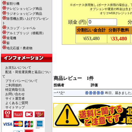
薪割り機
※ボーナス併用無し (ボーナス併用の場合は
テレビショッピング商品
オプションや運賃の料金は含ま
オリコWEBクレジット
ラジオショッピング商品
除雪機お買い上げでプレゼン
頭金 (円)
分割
ト
スコップ・シャベル
分割払い金合計
分割手数料
アルミブリッジ（積載用）
\33,480
\653,480
発電機
薪
地元応援！農産物
お支払いについて
配送・荷造運賃費と返品につい
て
商品レビュー 1件
プライバシーについて
投稿者
評価
ご利用規約
特定商取引法
一* *之*
昨日、届きました
お問い合わせ
サイト運営者
よくあるご質問
サイトマップ