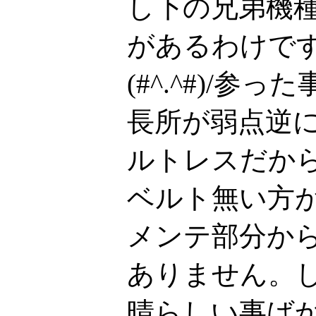
し下の兄弟機種H
があるわけで
(#^.^#)/
長所が弱点逆
ルトレスだか
ベルト無い方
メンテ部分か
ありません。
晴らしい事ば