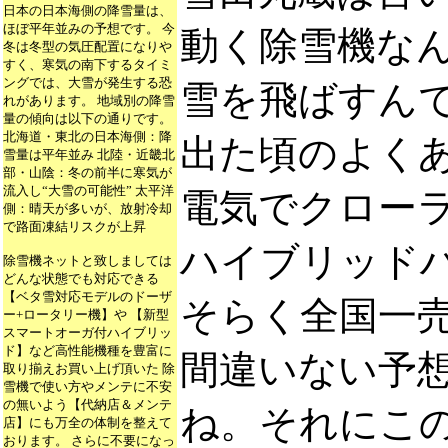
日本の日本海側の降雪量は、
ほぼ平年並みの予想です。 今
動く除雪機な
冬は冬型の気圧配置になりや
すく、寒気の南下するタイミ
ングでは、大雪が発生する恐
雪を飛ばすん
れがあります。 地域別の降雪
量の傾向は以下の通りです。
北海道・東北の日本海側：降
出た頃のよくある
雪量は平年並み 北陸・近畿北
部・山陰：冬の前半に寒気が
流入し“大雪の可能性” 太平洋
電気でクロー
側：晴天が多いが、放射冷却
で路面凍結リスクが上昇
ハイブリッド
除雪機ネットと致しましては
どんな状態でも対応できる
【ベタ雪対応モデルのドーザ
そらく全国一
ー+ロータリー機】や 【新型
スマートオーガ付ハイブリッ
ド】など高性能機種を豊富に
間違いない予
取り揃えお買い上げ頂いた 除
雪機で使い方やメンテに不安
の無いよう【代納店＆メンテ
ね。それにこ
店】にも万全の体制を整えて
おります。 さらに不要になっ