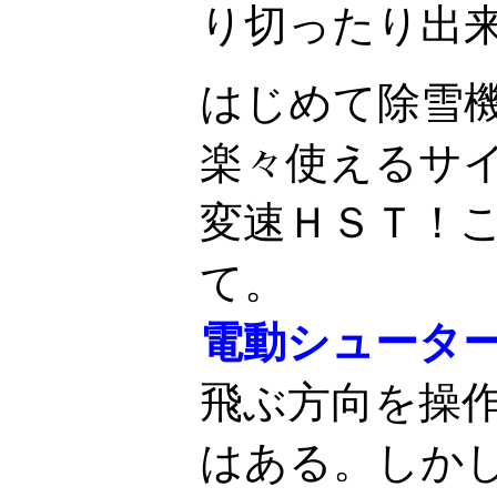
り切ったり出
はじめて除雪
楽々使えるサ
変速ＨＳＴ！
て。
電動シュータ
飛ぶ方向を操
はある。しか