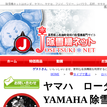
除雪機ネットはホンダ、ヤマハ、ヤナセ、フジイ、ワドー、シバウラ、石狩、ササキ、
機
ゲストさん
、いらっしゃいませ。便利な会員機能を利用する
HOME
＞
タイプで選ぶ
＞
ロー
ヤマハ ロー
YAMAHA 除