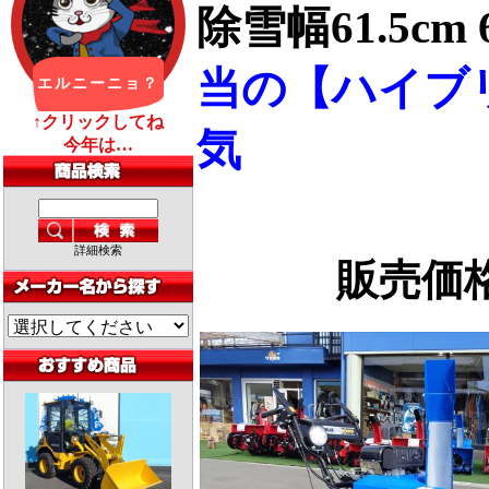
除雪幅61.5c
当の【ハイブ
気
詳細検索
販売