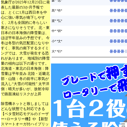
森* *志*
気象庁が2025年12月23日に発
表した最新の3か月予報で
髙* *作*
は、とくに1月は西日本を中
心に強い寒気が南下しやす
渡* *弘*
く、2月も全国的に冬らしい
寒さになりそうです。 北・東
中* *祥*
日本の日本海側の降雪量は、
ほぼ平年並みの予想です。 今
小* *文*
冬は冬型の気圧配置になりや
すく、寒気の南下するタイミ
大* *行*
ングでは、大雪が発生する恐
れがあります。 地域別の降雪
量の傾向は以下の通りです。
北海道・東北の日本海側：降
雪量は平年並み 北陸・近畿北
部・山陰：冬の前半に寒気が
流入し“大雪の可能性” 太平洋
側：晴天が多いが、放射冷却
で路面凍結リスクが上昇
除雪機ネットと致しましては
どんな状態でも対応できる
【ベタ雪対応モデルのドーザ
ー+ロータリー機】や 【新型
スマートオーガ付ハイブリッ