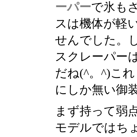
ーパー
で氷も
スは機体が軽
せんでした。
スクレーパー
だね(^。^)
にしか無い御
まず持って弱
モデルではち