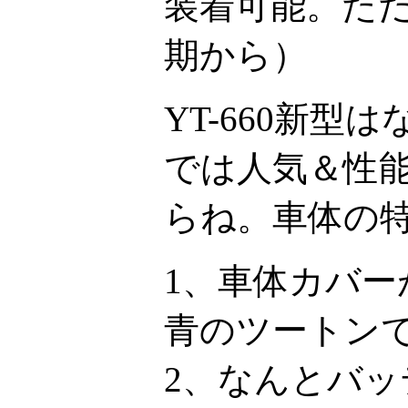
装着可能。た
期から）
YT-660新
では人気＆性
らね。車体の特
1、車体カバ
青のツートン
2、なんとバ