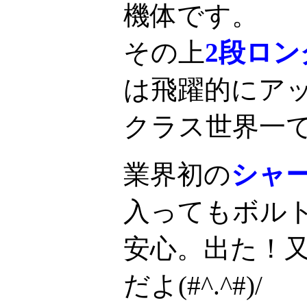
機体です。
その上
2段ロ
は飛躍的にア
クラス世界一
業界初の
シャ
入ってもボル
安心。出た！
だよ(#^.^#)/