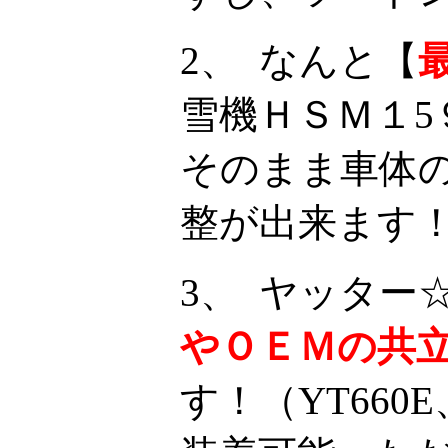
2、 なんと【
雪機ＨＳＭ１5
そのまま車体
整が出来ます
3、 ヤッター
やＯＥＭの共
す！（YT660E