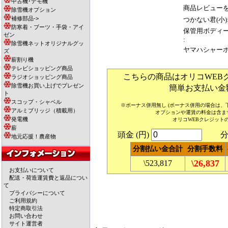
中古機･デモ機
商品レビューを
除雪機オプション
補修部品->
つかない君(小)
防寒着・ブーツ・手袋・アイ
保管用ボディ
ゼン
:
除雪機ネットオリジナルグッ
ヤマハシャーボ
ズ
薪割り機
テレビショッピング商品
こちらの商品はオリコWEB
ラジオショッピング商品
除雪機お買い上げでプレゼン
簡単お支払い金
ト
スコップ・シャベル
※ボーナス併用無し (ボーナス併用の場合は
アルミブリッジ（積載用）
オプションや運賃の料金は含ま
発電機
オリコWEBクレジット
薪
頭金 (円)
分割
地元応援！農産物
分割払い金合計
分割手数料
\26,837
\523,817
お支払いについて
配送・荷造運賃費と返品につい
て
プライバシーについて
ご利用規約
特定商取引法
お問い合わせ
サイト運営者