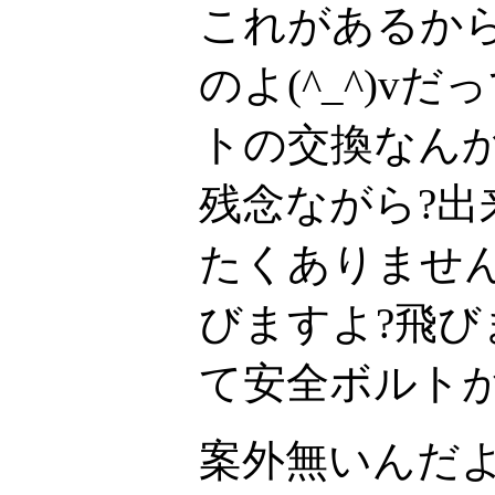
これがあるか
のよ(^_^)v
トの交換なん
残念ながら?
たくありませ
びますよ?飛
て安全ボルトが(
案外無いんだ