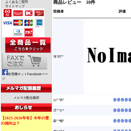
商品レビュー 10件
よくあるご質問
サイトマップ
投稿者
評価
滝*武**
除雪機ネットFacebookペー
ジ
メルマガ配信履歴
山* *依*
児* *か*
【2025-2026年冬】今年の雪
森* *輔*
の傾向は？