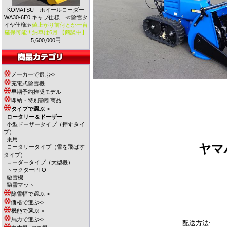
KOMATSU ホイールローダー
WA30-6E0 キャブ仕様 ≪除雪タ
イヤ仕様≫
値上がり前何とか一台
確保可能！納車は6月 【商談中】
5,600,000円
メーカーで選ぶ->
充電式除雪機
早期予約推奨モデル
即納・特別割引商品
タイプで選ぶ
->
ロータリー＆ドーザー
小型ドーザータイプ（押すタイ
プ）
乗用
ヤ
ロータリータイプ（雪を飛ばす
タイプ）
ローダータイプ（大型機）
トラクターPTO
融雪機
融雪マット
除雪幅で選ぶ->
価格で選ぶ->
機能で選ぶ->
馬力で選ぶ->
配送方法: