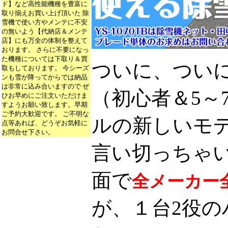
ド】など高性能機種を豊富に
取り揃えお買い上げ頂いた 除
雪機で使い方やメンテに不安
の無いよう【代納店＆メンテ
店】にも万全の体制を整えて
おります。 さらに不要になっ
た機種については下取り＆買
ついに、つい
取もしております。 今シーズ
ンも雪が降ってからでは納品
は非常に込み合いますので ぜ
（初心者＆5～
ひお早めにご注文いただけま
すようお願い致します。早期
ご予約大歓迎です。 ご不明な
ルの新しいモ
点等あれば、どうぞお気軽に
お問合せ下さい。
言い切っちゃ
面で
全メーカー
が、１台2役