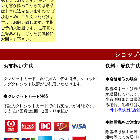
ンも雪が降ってからでは納品
は非常に込み合いますので ぜ
ひお早めにご注文いただけま
すようお願い致します。早期
ご予約大歓迎です。 ご不明な
点等あれば、どうぞお気軽に
お問合せ下さい。
ショップ
お支払い方法
送料・配送方
クレジットカード、銀行振込、代金引換、ショッピ
◆店舗引取の場合
ングクレジット決済がご利用いただけます。
除雪機ネットは長
が運営しています
◆クレジットカード決済
小布施町または長
る場合、配送料は
下記のクレジットカードでのお支払いが可能です。
→
田中機械(株)店
※支払い回数は1回・2回・リボ払い
◆除雪機をご注文
除雪機は福山通運
運輸等にてお送り