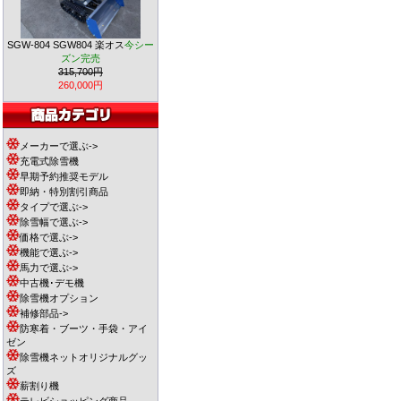
SGW-804 SGW804 楽オス
今シー
ズン完売
315,700円
260,000円
メーカーで選ぶ->
充電式除雪機
早期予約推奨モデル
即納・特別割引商品
タイプで選ぶ->
除雪幅で選ぶ->
価格で選ぶ->
機能で選ぶ->
馬力で選ぶ->
中古機･デモ機
除雪機オプション
補修部品->
防寒着・ブーツ・手袋・アイ
ゼン
除雪機ネットオリジナルグッ
ズ
薪割り機