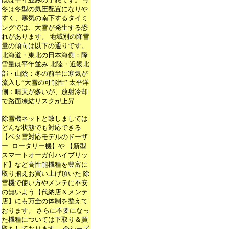
冬は冬型の気圧配置になりや
すく、寒気の南下するタイミ
ングでは、大雪が発生する恐
れがあります。 地域別の降雪
量の傾向は以下の通りです。
北海道・東北の日本海側：降
雪量は平年並み 北陸・近畿北
部・山陰：冬の前半に寒気が
流入し“大雪の可能性” 太平洋
側：晴天が多いが、放射冷却
で路面凍結リスクが上昇
除雪機ネットと致しましては
どんな状態でも対応できる
【ベタ雪対応モデルのドーザ
ー+ロータリー機】や 【新型
スマートオーガ付ハイブリッ
ド】など高性能機種を豊富に
取り揃えお買い上げ頂いた 除
雪機で使い方やメンテに不安
の無いよう【代納店＆メンテ
店】にも万全の体制を整えて
おります。 さらに不要になっ
た機種については下取り＆買
取もしております。 今シーズ