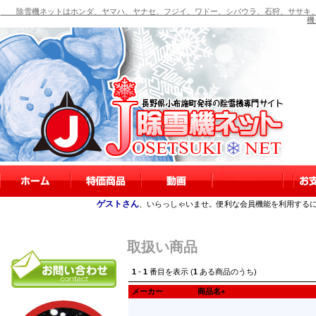
除雪機ネットはホンダ、ヤマハ、ヤナセ、フジイ、ワドー、シバウラ、石狩、ササキ、
機
ゲストさん
、いらっしゃいませ。便利な会員機能を利用する
取扱い商品
1
-
1
番目を表示 (
1
ある商品のうち)
メーカー
商品名+