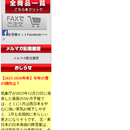
除雪機ネットFacebookペー
ジ
メルマガ配信履歴
【2025-2026年冬】今年の雪
の傾向は？
気象庁が2025年12月23日に発
表した最新の3か月予報で
は、とくに1月は西日本を中
心に強い寒気が南下しやす
く、2月も全国的に冬らしい
寒さになりそうです。 北・東
日本の日本海側の降雪量は、
ほぼ平年並みの予想です。 今