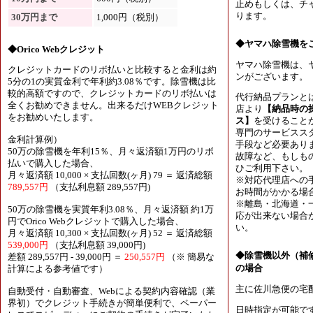
止めもしくは、チャ
ります。
30万円まで
1,000円（税別）
◆ヤマハ除雪機を
◆Orico Webクレジット
ヤマハ除雪機は、
クレジットカードのリボ払いと比較すると金利は約
ンがございます。
5分の1の実質金利で年利約3.08％です。除雪機は比
較的高額ですので、クレジットカードのリボ払いは
代行納品プランと
全くお勧めできません。出来るだけWEBクレジット
店より
【納品時の
をお勧めいたします。
ス】
を受けること
専門のサービスス
金利計算例）
手段など必要あり
50万の除雪機を年利15％、月々返済額1万円のリボ
故障など、もしも
払いで購入した場合、
ひご利用下さい。
月々返済額 10,000 × 支払回数(ヶ月) 79 ＝ 返済総額
※対応代理店への
789,557円
（支払利息額 289,557円)
お時間がかかる場
※離島・北海道・
50万の除雪機を実質年利3.08％、月々返済額 約1万
応が出来ない場合
円でOrico Webクレジットで購入した場合、
い。
月々返済額 10,300 × 支払回数(ヶ月) 52 ＝ 返済総額
539,000円
（支払利息額 39,000円)
◆除雪機以外（補
差額 289,557円 - 39,000円 ＝
250,557円
（※ 簡易な
の場合
計算による参考値です）
主に佐川急便の宅
自動受付・自動審査、Webによる契約内容確認（業
界初）でクレジット手続きが簡単便利で、ペーパー
日時指定が可能で