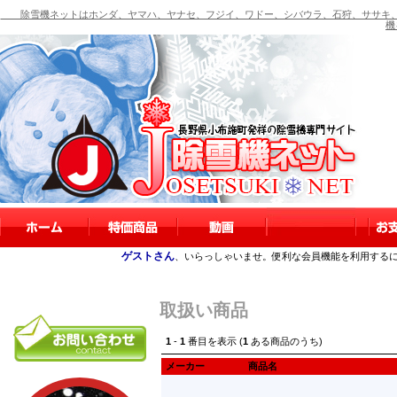
除雪機ネットはホンダ、ヤマハ、ヤナセ、フジイ、ワドー、シバウラ、石狩、ササキ、
機
ゲストさん
、いらっしゃいませ。便利な会員機能を利用する
取扱い商品
1
-
1
番目を表示 (
1
ある商品のうち)
メーカー
商品名