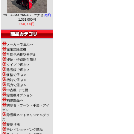
Y9-13GMX YANASE ヤナセ
売約
1,331,000円
650,000円
メーカーで選ぶ->
充電式除雪機
早期予約推奨モデル
即納・特別割引商品
タイプで選ぶ->
除雪幅で選ぶ->
価格で選ぶ->
機能で選ぶ->
馬力で選ぶ->
中古機･デモ機
除雪機オプション
補修部品->
防寒着・ブーツ・手袋・アイ
ゼン
除雪機ネットオリジナルグッ
ズ
薪割り機
テレビショッピング商品