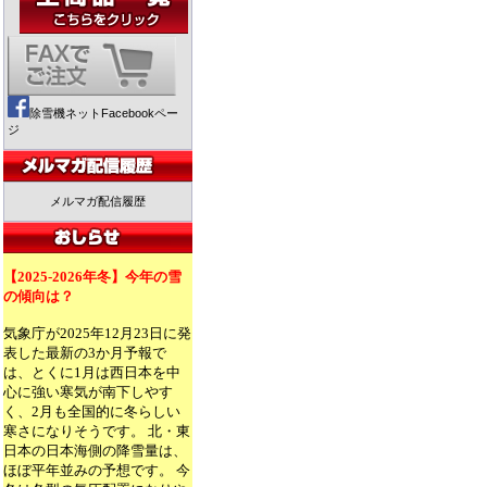
除雪機ネットFacebookペー
ジ
メルマガ配信履歴
【2025-2026年冬】今年の雪
の傾向は？
気象庁が2025年12月23日に発
表した最新の3か月予報で
は、とくに1月は西日本を中
心に強い寒気が南下しやす
く、2月も全国的に冬らしい
寒さになりそうです。 北・東
日本の日本海側の降雪量は、
ほぼ平年並みの予想です。 今