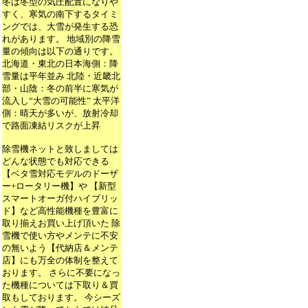
冬は冬型の気圧配置になりや
すく、寒気の南下するタイミ
ングでは、大雪が発生する恐
れがあります。 地域別の降雪
量の傾向は以下の通りです。
北海道・東北の日本海側：降
雪量は平年並み 北陸・近畿北
部・山陰：冬の前半に寒気が
流入し“大雪の可能性” 太平洋
側：晴天が多いが、放射冷却
で路面凍結リスクが上昇
除雪機ネットと致しましては
どんな状態でも対応できる
【ベタ雪対応モデルのドーザ
ー+ロータリー機】や 【新型
スマートオーガ付ハイブリッ
ド】など高性能機種を豊富に
取り揃えお買い上げ頂いた 除
雪機で使い方やメンテに不安
の無いよう【代納店＆メンテ
店】にも万全の体制を整えて
おります。 さらに不要になっ
た機種については下取り＆買
取もしております。 今シーズ