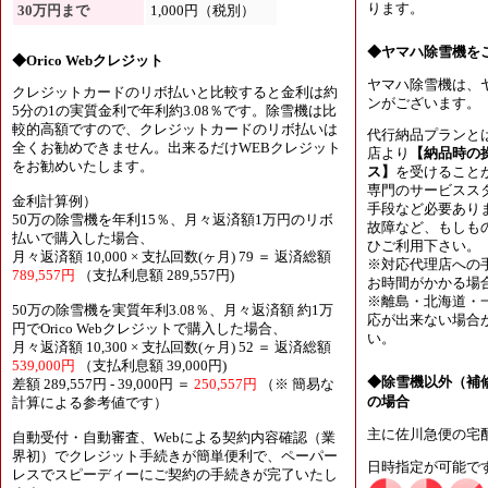
ります。
30万円まで
1,000円（税別）
◆ヤマハ除雪機を
◆Orico Webクレジット
ヤマハ除雪機は、
クレジットカードのリボ払いと比較すると金利は約
ンがございます。
5分の1の実質金利で年利約3.08％です。除雪機は比
較的高額ですので、クレジットカードのリボ払いは
代行納品プランと
全くお勧めできません。出来るだけWEBクレジット
店より
【納品時の
をお勧めいたします。
ス】
を受けること
専門のサービスス
金利計算例）
手段など必要あり
50万の除雪機を年利15％、月々返済額1万円のリボ
故障など、もしも
払いで購入した場合、
ひご利用下さい。
月々返済額 10,000 × 支払回数(ヶ月) 79 ＝ 返済総額
※対応代理店への
789,557円
（支払利息額 289,557円)
お時間がかかる場
※離島・北海道・
50万の除雪機を実質年利3.08％、月々返済額 約1万
応が出来ない場合
円でOrico Webクレジットで購入した場合、
い。
月々返済額 10,300 × 支払回数(ヶ月) 52 ＝ 返済総額
539,000円
（支払利息額 39,000円)
◆除雪機以外（補
差額 289,557円 - 39,000円 ＝
250,557円
（※ 簡易な
の場合
計算による参考値です）
主に佐川急便の宅
自動受付・自動審査、Webによる契約内容確認（業
界初）でクレジット手続きが簡単便利で、ペーパー
日時指定が可能で
レスでスピーディーにご契約の手続きが完了いたし