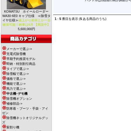
ハンドルは2段階の高さ調節が
KOMATSU ホイールローダー
WA30-6E0 キャブ仕様 ≪除雪タ
1
-
5
番目を表示 (
5
ある商品のうち)
イヤ仕様≫
値上がり前何とか一台
確保可能！納車は6月 【商談中】
5,600,000円
メーカーで選ぶ->
充電式除雪機
早期予約推奨モデル
即納・特別割引商品
タイプで選ぶ->
除雪幅で選ぶ->
価格で選ぶ->
機能で選ぶ->
馬力で選ぶ->
中古機･デモ機
除雪機オプション
補修部品->
防寒着・ブーツ・手袋・アイ
ゼン
除雪機ネットオリジナルグッ
ズ
薪割り機