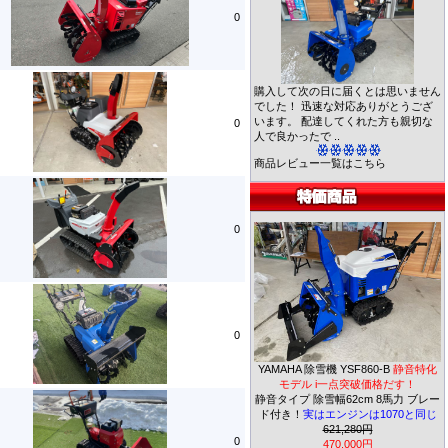
0
購入して次の日に届くとは思いません
でした！ 迅速な対応ありがとうござ
います。 配達してくれた方も親切な
0
人で良かったで ..
商品レビュー一覧はこちら
0
0
YAMAHA 除雪機 YSF860-B
静音特化
モデル i一点突破価格だす！
静音タイプ 除雪幅62cm 8馬力 ブレー
ド付き！
実はエンジンは1070と同じ
621,280円
0
470,000円