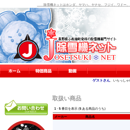
除雪機ネットはホンダ、ヤマハ、ヤナセ、フジイ、ワドー、シ
ゲストさん
、いらっしゃ
取扱い商品
1
-
5
番目を表示 (
5
ある商品のうち)
メーカー
商品名