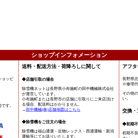
ショップインフォメーション
送料・配送方法・荷降ろしに関して
アフタ
ショッピ
長野県
◆店舗引取の場合
。
※修理
除雪機ネットは長野県小布施町の田中機械株式会社
その他
が運営しています。
い。
小布施町または長野市の店舗に引取りにご来店頂け
る場合、配送料はかかりません。
能です。
→
田中機械(株)店舗地図はこちら
交換・
◆除雪機をご注文の場合
◆初期
除雪機は福山通運・近物レックス・西濃運輸・新潟
初期不
運輸等にてお送りいたします。