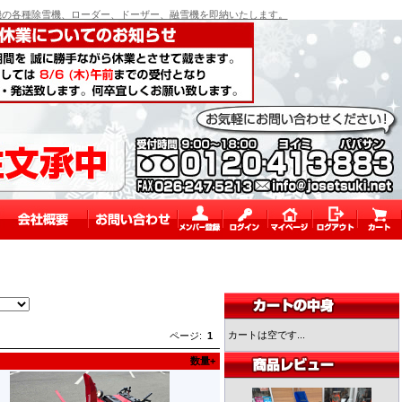
の各種除雪機、ローダー、ドーザー、融雪機を即納いたします。
カートは空です...
ページ:
1
数量+