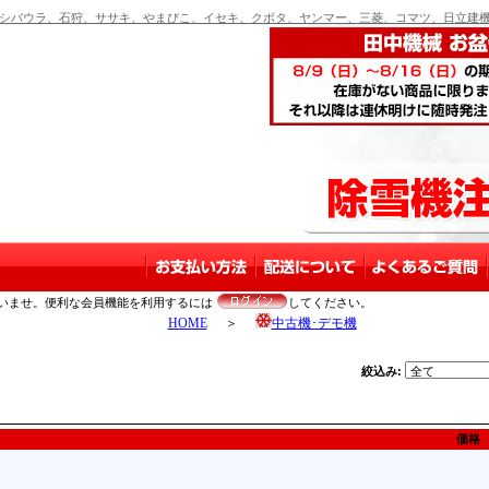
バウラ、石狩、ササキ、やまびこ、イセキ、クボタ、ヤンマー、三菱、コマツ、日立建機
いませ。便利な会員機能を利用するには
してください。
HOME
＞
中古機･デモ機
絞込み:
価格