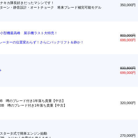
70T タナキカ隊長好きだったマシンです！
350,000円
イージーターン・静音設計・オートチョーク 将来ブレード補完可能モデル
小型機最高峰 展示機ラスト大特売！
803,000円
699,000円
レーターの位置変わらず！さらにバックリフト＆静か！
833,800円
ト
699,000円
660B 噂のブレード付き1年落ち貴重【中古】
320,000円
660B 噂のブレード付き1年落ち貴重【中古】
スタータ式で簡単エンジン始動
270,000円