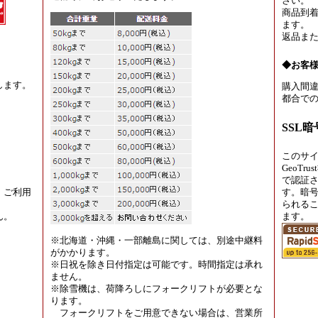
さい。
商品到着
ます。
返品ま
◆お客
します。
購入間違
都合での
SSL
このサ
GeoT
で認証
、ご利用
す。暗
られる
ん。
ます。
※北海道・沖縄・一部離島に関しては、別途中継料
がかかります。
※日祝を除き日付指定は可能です。時間指定は承れ
ません。
※除雪機は、荷降ろしにフォークリフトが必要とな
ります。
フォークリフトをご用意できない場合は、営業所