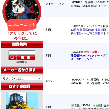
KIORITZ 除雪機 KS-10
やまびこ（共立）
除雪幅71.5cm 9.4馬力 
SXC1280SE バックリフト付き
和同
12馬力 除雪幅80cm 電動旋回
初の電動オーガ高さ調整でオペ
SXC1380
売約
中古機！
和同
除雪幅80cm バックオートリフ
オーガローリング
詳細検索
YAMAHA ヤマハ除雪機 YT
ヤマハ
YAMAHA ヤマハ除雪機 YT
除雪機 SB691
【中古機】
セル
和同