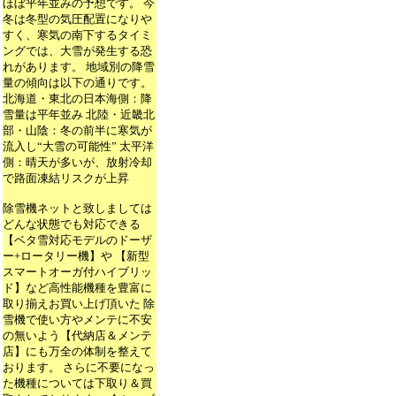
ほぼ平年並みの予想です。 今
冬は冬型の気圧配置になりや
すく、寒気の南下するタイミ
ングでは、大雪が発生する恐
れがあります。 地域別の降雪
量の傾向は以下の通りです。
北海道・東北の日本海側：降
雪量は平年並み 北陸・近畿北
部・山陰：冬の前半に寒気が
流入し“大雪の可能性” 太平洋
側：晴天が多いが、放射冷却
で路面凍結リスクが上昇
除雪機ネットと致しましては
どんな状態でも対応できる
【ベタ雪対応モデルのドーザ
ー+ロータリー機】や 【新型
スマートオーガ付ハイブリッ
ド】など高性能機種を豊富に
取り揃えお買い上げ頂いた 除
雪機で使い方やメンテに不安
の無いよう【代納店＆メンテ
店】にも万全の体制を整えて
おります。 さらに不要になっ
た機種については下取り＆買