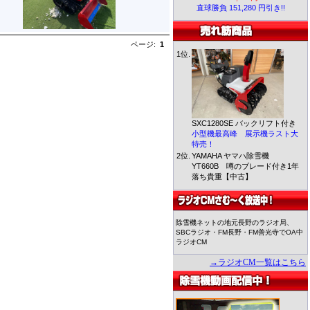
直球勝負 151,280 円引き!!
ページ:
1
1位.
SXC1280SE バックリフト付き
小型機最高峰 展示機ラスト大
特売！
2位.
YAMAHA ヤマハ除雪機
YT660B 噂のブレード付き1年
落ち貴重【中古】
除雪機ネットの地元長野のラジオ局、
SBCラジオ・FM長野・FM善光寺でOA中
ラジオCM
→ラジオCM一覧はこちら