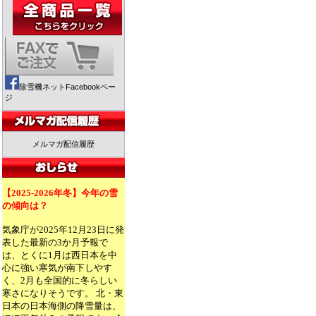
除雪機ネットFacebookペー
ジ
メルマガ配信履歴
【2025-2026年冬】今年の雪
の傾向は？
気象庁が2025年12月23日に発
表した最新の3か月予報で
は、とくに1月は西日本を中
心に強い寒気が南下しやす
く、2月も全国的に冬らしい
寒さになりそうです。 北・東
日本の日本海側の降雪量は、