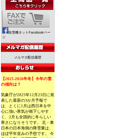
除雪機ネットFacebookペー
ジ
メルマガ配信履歴
【2025-2026年冬】今年の雪
の傾向は？
気象庁が2025年12月23日に発
表した最新の3か月予報で
は、とくに1月は西日本を中
心に強い寒気が南下しやす
く、2月も全国的に冬らしい
寒さになりそうです。 北・東
日本の日本海側の降雪量は、
ほぼ平年並みの予想です。 今