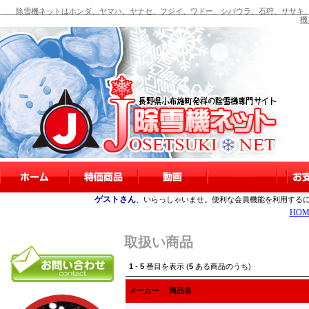
除雪機ネットはホンダ、ヤマハ、ヤナセ、フジイ、ワドー、シバウラ、石狩、ササキ、
機
ゲストさん
、いらっしゃいませ。便利な会員機能を利用する
HOM
取扱い商品
1
-
5
番目を表示 (
5
ある商品のうち)
メーカー
商品名