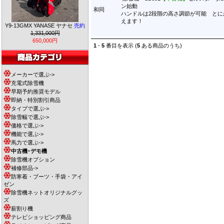
ン始動
和同
ハンドルは2段階の高さ調節が可能 とに
えます！
Y9-13GMX YANASE ヤナセ
売約
1,331,000円
650,000円
1
-
5
番目を表示 (
5
ある商品のうち)
メーカーで選ぶ->
充電式除雪機
早期予約推奨モデル
即納・特別割引商品
タイプで選ぶ->
除雪幅で選ぶ->
価格で選ぶ->
機能で選ぶ->
馬力で選ぶ->
中古機･デモ機
除雪機オプション
補修部品->
防寒着・ブーツ・手袋・アイ
ゼン
除雪機ネットオリジナルグッ
ズ
薪割り機
テレビショッピング商品