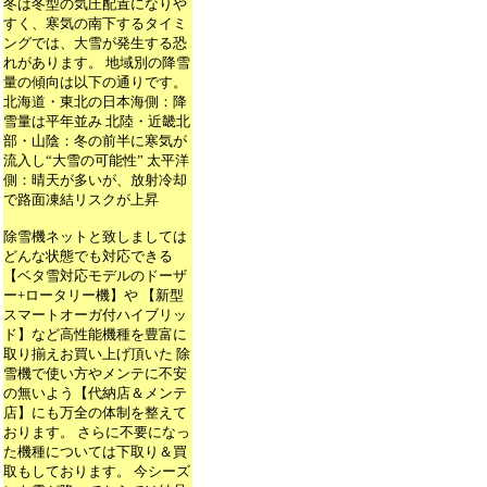
冬は冬型の気圧配置になりや
すく、寒気の南下するタイミ
ングでは、大雪が発生する恐
れがあります。 地域別の降雪
量の傾向は以下の通りです。
北海道・東北の日本海側：降
雪量は平年並み 北陸・近畿北
部・山陰：冬の前半に寒気が
流入し“大雪の可能性” 太平洋
側：晴天が多いが、放射冷却
で路面凍結リスクが上昇
除雪機ネットと致しましては
どんな状態でも対応できる
【ベタ雪対応モデルのドーザ
ー+ロータリー機】や 【新型
スマートオーガ付ハイブリッ
ド】など高性能機種を豊富に
取り揃えお買い上げ頂いた 除
雪機で使い方やメンテに不安
の無いよう【代納店＆メンテ
店】にも万全の体制を整えて
おります。 さらに不要になっ
た機種については下取り＆買
取もしております。 今シーズ