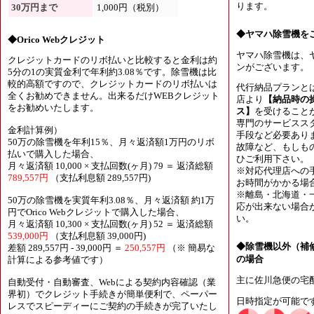
ります。
30万円まで
1,000円（税別）
◆ヤマハ除雪機を
◆Orico Webクレジット
ヤマハ除雪機は、
クレジットカードのリボ払いと比較すると金利は約
ンがございます。
5分の1の実質金利で年利約3.08％です。除雪機は比
較的高額ですので、クレジットカードのリボ払いは
代行納品プランと
全くお勧めできません。出来るだけWEBクレジット
店より
【納品時の
をお勧めいたします。
ス】
を受けること
専門のサービスス
金利計算例）
手段など必要あり
50万の除雪機を年利15％、月々返済額1万円のリボ
故障など、もしも
払いで購入した場合、
ひご利用下さい。
月々返済額 10,000 × 支払回数(ヶ月) 79 ＝ 返済総額
※対応代理店への
789,557円
（支払利息額 289,557円)
お時間がかかる場
※離島・北海道・
50万の除雪機を実質年利3.08％、月々返済額 約1万
応が出来ない場合
円でOrico Webクレジットで購入した場合、
い。
月々返済額 10,300 × 支払回数(ヶ月) 52 ＝ 返済総額
539,000円
（支払利息額 39,000円)
◆除雪機以外（補
差額 289,557円 - 39,000円 ＝
250,557円
（※ 簡易な
の場合
計算による参考値です）
主に佐川急便の宅
自動受付・自動審査、Webによる契約内容確認（業
界初）でクレジット手続きが簡単便利で、ペーパー
日時指定が可能で
レスでスピーディーにご契約の手続きが完了いたし