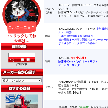
KIORITZ 除雪機 KS-1070T タナキ
やまびこ
シンです！
（共立）
除雪幅71.5cm 9.4馬力 イージーターン
トチョーク 将来ブレード補完可能モデ
SXC1280SE バックリフト付き
小型機最
スト大特売！
和同
12馬力 除雪幅80cm 電動旋回
初の電動オーガ高さ調整でオペレーター
ず！さらにバックリフト＆静か！
SXC1380
売約
中古機！
和同
除雪幅80cm バックオートリフト
詳細検索
オーガローリング
YAMAHA ヤマハ除雪機 YT660B 噂
落ち貴重【中古】
ヤマハ
YAMAHA ヤマハ除雪機 YT660B 噂
年落ち貴重【中古】
除雪機 SB691
【中古機】
セルスタータ