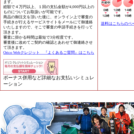
ます。
総額で４万円以上、１回の支払金額が4,000円以上の
ものについてお取扱いが可能です。
商品の御注文を頂いた後に、オンライン上で審査の
手続きが行えるサービスサイトをメールにて御連絡
送料はこちらのペ
いたしますので、そこで審査の申請手続きを行って
頂きます。
審査に掛かる時間は最短で3分程度です。
審査後に改めてご契約の確認とあわせて御連絡させ
て頂きます。
Orico Webクレジット 『よくあるご質問』はこちら
ボーナス併用など詳細なお支払いシミュレ
ーション