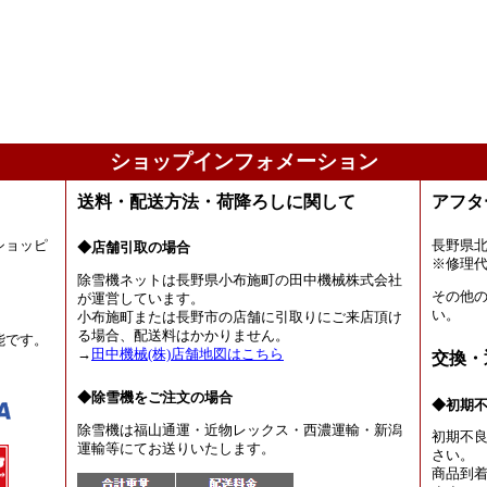
ショップインフォメーション
送料・配送方法・荷降ろしに関して
アフタ
ショッピ
長野県
◆店舗引取の場合
。
※修理
除雪機ネットは長野県小布施町の田中機械株式会社
その他
が運営しています。
い。
小布施町または長野市の店舗に引取りにご来店頂け
る場合、配送料はかかりません。
能です。
→
田中機械(株)店舗地図はこちら
交換・
◆除雪機をご注文の場合
◆初期
除雪機は福山通運・近物レックス・西濃運輸・新潟
初期不
運輸等にてお送りいたします。
さい。
商品到着