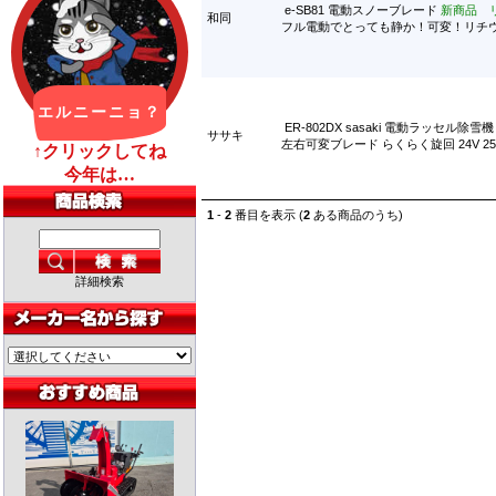
e-SB81 電動スノーブレード
新商品 
和同
フル電動でとっても静か！可変！リチ
ER-802DX sasaki 電動ラッセル除雪
ササキ
左右可変ブレード らくらく旋回 24V 
1
-
2
番目を表示 (
2
ある商品のうち)
詳細検索