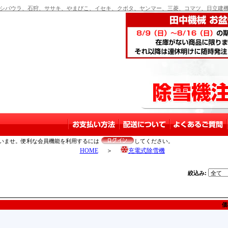
バウラ、石狩、ササキ、やまびこ、イセキ、クボタ、ヤンマー、三菱、コマツ、日立建機
いませ。便利な会員機能を利用するには
してください。
HOME
＞
充電式除雪機
絞込み:
価