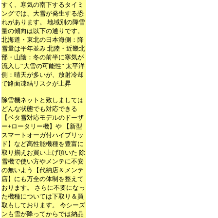
すく、寒気の南下するタイミ
ングでは、大雪が発生する恐
れがあります。 地域別の降雪
量の傾向は以下の通りです。
北海道・東北の日本海側：降
雪量は平年並み 北陸・近畿北
部・山陰：冬の前半に寒気が
流入し“大雪の可能性” 太平洋
側：晴天が多いが、放射冷却
で路面凍結リスクが上昇
除雪機ネットと致しましては
どんな状態でも対応できる
【ベタ雪対応モデルのドーザ
ー+ロータリー機】や 【新型
スマートオーガ付ハイブリッ
ド】など高性能機種を豊富に
取り揃えお買い上げ頂いた 除
雪機で使い方やメンテに不安
の無いよう【代納店＆メンテ
店】にも万全の体制を整えて
おります。 さらに不要になっ
た機種については下取り＆買
取もしております。 今シーズ
ンも雪が降ってからでは納品