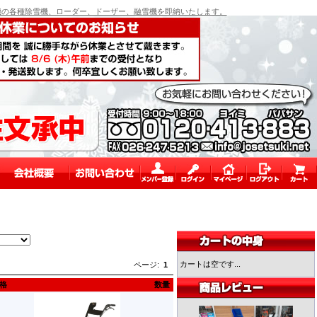
の各種除雪機、ローダー、ドーザー、融雪機を即納いたします。
カートは空です...
ページ:
1
格
数量