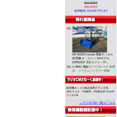
803,000円
699,000円
直球勝負 104,000 円引き!!
1位.
ER-802DX sasaki 電動ラッセル
除雪機 オ・スーノ DXモデル
ER802DX
電動モデル一押し
2位.
e-SB81 電動スノーブレード
新商
品 リチウムバッテリー搭載
除雪機ネットの地元長野のラジオ局、
SBCラジオ・FM長野・FM善光寺でOA中
ラジオCM
→ラジオCM一覧はこちら