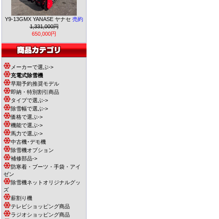
Y9-13GMX YANASE ヤナセ
売約
1,331,000円
650,000円
メーカーで選ぶ->
充電式除雪機
早期予約推奨モデル
即納・特別割引商品
タイプで選ぶ->
除雪幅で選ぶ->
価格で選ぶ->
機能で選ぶ->
馬力で選ぶ->
中古機･デモ機
除雪機オプション
補修部品->
防寒着・ブーツ・手袋・アイ
ゼン
除雪機ネットオリジナルグッ
ズ
薪割り機
テレビショッピング商品
ラジオショッピング商品