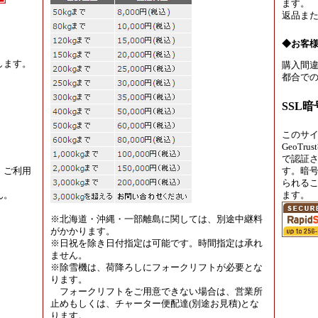
ます。
返品ま
◆お客
します。
購入間違
都合での
SSL
このサ
GeoT
で認証
、ご利用
す。暗
られる
ん。
ます。
※北海道・沖縄・一部離島に関しては、別途中継料
がかかります。
※日祝を除き日付指定は可能です。時間指定は承れ
ません。
※除雪機は、荷降ろしにフォークリフトが必要とな
ります。
フォークリフトをご用意できない場合は、営業所
止めもしくは、チャーター便配達(別途お見積)とな
ります。