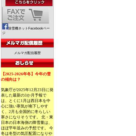
除雪機ネットFacebookペー
ジ
メルマガ配信履歴
【2025-2026年冬】今年の雪
の傾向は？
気象庁が2025年12月23日に発
表した最新の3か月予報で
は、とくに1月は西日本を中
心に強い寒気が南下しやす
く、2月も全国的に冬らしい
寒さになりそうです。 北・東
日本の日本海側の降雪量は、
ほぼ平年並みの予想です。 今
冬は冬型の気圧配置になりや