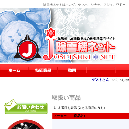
除雪機ネットはホンダ、ヤマハ、ヤナセ、フジイ、ワドー、シ
ゲストさん
、いらっしゃ
取扱い商品
1
-
2
番目を表示 (
2
ある商品のうち)
メーカー
商品名+