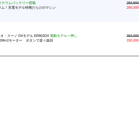
リチウムバッテリー搭載
283,80
ウム！充電モデル特権だらけのマシン
280,00
機 オ・スーノ DXモデル ER802DX
電動モデル一押し
363,00
250W×2モーター ボタンで楽々旋回
330,00