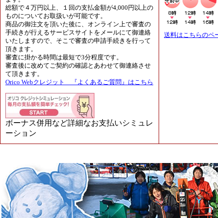
総額で４万円以上、１回の支払金額が4,000円以上の
ものについてお取扱いが可能です。
商品の御注文を頂いた後に、オンライン上で審査の
手続きが行えるサービスサイトをメールにて御連絡
送料はこちらのペ
いたしますので、そこで審査の申請手続きを行って
頂きます。
審査に掛かる時間は最短で3分程度です。
審査後に改めてご契約の確認とあわせて御連絡させ
て頂きます。
Orico Webクレジット 『よくあるご質問』はこちら
ボーナス併用など詳細なお支払いシミュレ
ーション