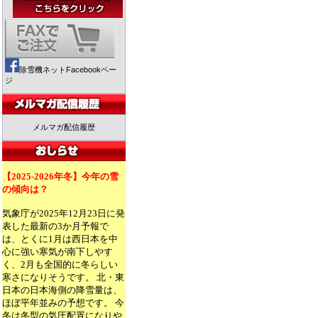
除雪機ネットFacebookペー
ジ
メルマガ配信履歴
【2025-2026年冬】今年の雪
の傾向は？
気象庁が2025年12月23日に発
表した最新の3か月予報で
は、とくに1月は西日本を中
心に強い寒気が南下しやす
く、2月も全国的に冬らしい
寒さになりそうです。 北・東
日本の日本海側の降雪量は、
ほぼ平年並みの予想です。 今
冬は冬型の気圧配置になりや