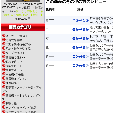
この商品のその他の方のレビュー
KOMATSU ホイールローダー
WA30-6E0 キャブ仕様 ≪除雪タ
投稿者
評価
イヤ仕様≫
値上がり前何とか一台
確保可能！納車は6月 【商談中】
駐車場を除雪する
5,600,000円
藤*****
が、石が飛んだりと
湿って重い雪も、
田*****
ータリー式に比べて
メーカーで選ぶ->
秋田市、12月１
石*****
充電式除雪機
かったが、気持ちよ.
早期予約推奨モデル
動画を見て車体の
佐*****
即納・特別割引商品
雪車が寄せた重い雪
タイプで選ぶ->
動画を見て車体の
佐*****
除雪幅で選ぶ->
雪車が寄せた重い雪
価格で選ぶ->
動画を見て車体の
佐*****
機能で選ぶ->
雪車が寄せた重い雪
馬力で選ぶ->
中古機･デモ機
除雪機オプション
補修部品->
防寒着・ブーツ・手袋・アイ
ゼン
除雪機ネットオリジナルグッ
ズ
薪割り機
テレビショッピング商品
ラジオショッピング商品