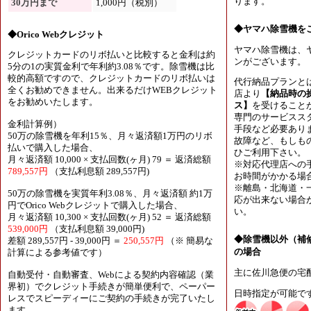
ります。
30万円まで
1,000円（税別）
◆ヤマハ除雪機を
◆Orico Webクレジット
ヤマハ除雪機は、
クレジットカードのリボ払いと比較すると金利は約
ンがございます。
5分の1の実質金利で年利約3.08％です。除雪機は比
較的高額ですので、クレジットカードのリボ払いは
代行納品プランと
全くお勧めできません。出来るだけWEBクレジット
店より
【納品時の
をお勧めいたします。
ス】
を受けること
専門のサービスス
金利計算例）
手段など必要あり
50万の除雪機を年利15％、月々返済額1万円のリボ
故障など、もしも
払いで購入した場合、
ひご利用下さい。
月々返済額 10,000 × 支払回数(ヶ月) 79 ＝ 返済総額
※対応代理店への
789,557円
（支払利息額 289,557円)
お時間がかかる場
※離島・北海道・
50万の除雪機を実質年利3.08％、月々返済額 約1万
応が出来ない場合
円でOrico Webクレジットで購入した場合、
い。
月々返済額 10,300 × 支払回数(ヶ月) 52 ＝ 返済総額
539,000円
（支払利息額 39,000円)
◆除雪機以外（補
差額 289,557円 - 39,000円 ＝
250,557円
（※ 簡易な
の場合
計算による参考値です）
主に佐川急便の宅
自動受付・自動審査、Webによる契約内容確認（業
界初）でクレジット手続きが簡単便利で、ペーパー
日時指定が可能で
レスでスピーディーにご契約の手続きが完了いたし
ます。