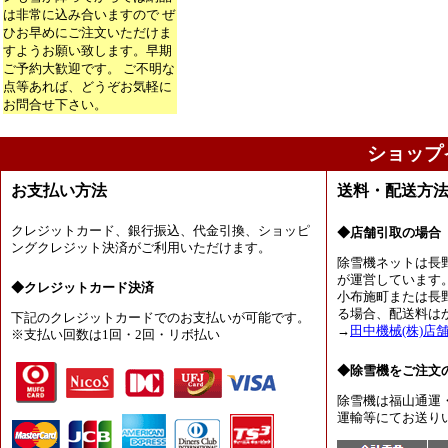
は非常に込み合いますので ぜ
ひお早めにご注文いただけま
すようお願い致します。早期
ご予約大歓迎です。 ご不明な
点等あれば、どうぞお気軽に
お問合せ下さい。
ショップ
お支払い方法
送料・配送方
クレジットカード、銀行振込、代金引換、ショッピ
◆店舗引取の場合
ングクレジット決済がご利用いただけます。
除雪機ネットは長
が運営しています
◆クレジットカード決済
小布施町または長
る場合、配送料は
下記のクレジットカードでのお支払いが可能です。
→
田中機械(株)店
※支払い回数は1回・2回・リボ払い
◆除雪機をご注文
除雪機は福山通運
運輸等にてお送り