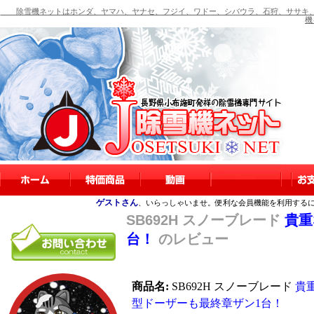
除雪機ネットはホンダ、ヤマハ、ヤナセ、フジイ、ワドー、シバウラ、石狩、ササキ、
機
ゲストさん
、いらっしゃいませ。便利な会員機能を利用する
SB692H スノーブレード
貴重
台！
のレビュー
商品名:
SB692H スノーブレード
貴
型ドーザーも最終章ザン1台！