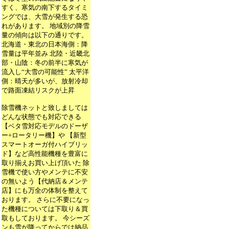
すく、寒気の南下するタイミ
ングでは、大雪が発生する恐
れがあります。 地域別の降雪
量の傾向は以下の通りです。
北海道・東北の日本海側：降
雪量は平年並み 北陸・近畿北
部・山陰：冬の前半に寒気が
流入し“大雪の可能性” 太平洋
側：晴天が多いが、放射冷却
で路面凍結リスクが上昇
除雪機ネットと致しましては
どんな状態でも対応できる
【ベタ雪対応モデルのドーザ
ー+ロータリー機】や 【新型
スマートオーガ付ハイブリッ
ド】など高性能機種を豊富に
取り揃えお買い上げ頂いた 除
雪機で使い方やメンテに不安
の無いよう【代納店＆メンテ
店】にも万全の体制を整えて
おります。 さらに不要になっ
た機種については下取り＆買
取もしております。 今シーズ
ンも雪が降ってからでは納品