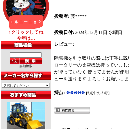
投稿者:
藤*****
投稿日付:
2024年12月11日 水曜日
レビュー:
除雪機を引き取りの際には丁寧に説
ロータリーの除雪機は持っていましたが 
詳細検索
が降っていなく 使ってませんが使用
ューを送ります よろしくお願いし
採点:
[5点中の 5点!]