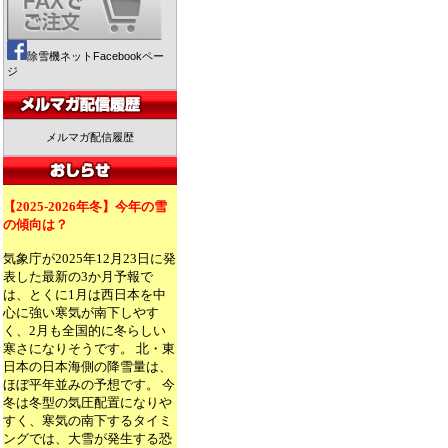
除雪機ネットFacebookペー
ジ
メルマガ配信履歴
【2025-2026年冬】今年の雪
の傾向は？
気象庁が2025年12月23日に発
表した最新の3か月予報で
は、とくに1月は西日本を中
心に強い寒気が南下しやす
く、2月も全国的に冬らしい
寒さになりそうです。 北・東
日本の日本海側の降雪量は、
ほぼ平年並みの予想です。 今
冬は冬型の気圧配置になりや
すく、寒気の南下するタイミ
ングでは、大雪が発生する恐