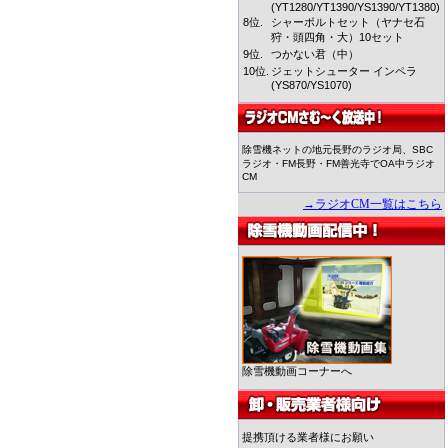
(YT1280/YT1390/YS1390/YT1380)
8位.
シャーボルトセット（ヤナセ石
狩・頭四角・大）10セット
9位.
つかない君（中）
10位.
ジェットシューター インペラ
(YS870/YS1070)
除雪機ネットの地元長野のラジオ局、SBC
ラジオ・FM長野・FM善光寺でOA中ラジオ
CM
→ラジオCM一覧はこちら
除雪機動画コーナーへ
提携頂ける業者様にお願い