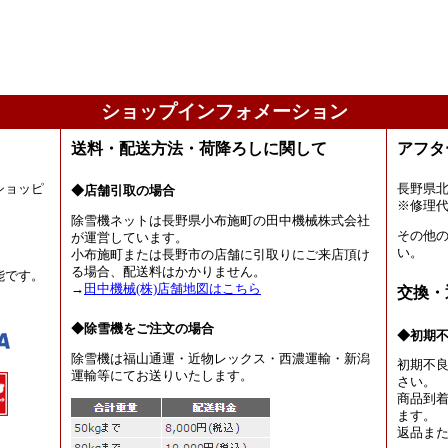
ショップインフォメーション
送料・配送方法・荷降ろしに関して
アフタ
ショッピ
長野県
◆店舗引取の場合
。
※修理
除雪機ネットは長野県小布施町の田中機械株式会社
その他
が運営しています。
い。
小布施町または長野市の店舗に引取りにご来店頂け
る場合、配送料はかかりません。
能です。
→
田中機械(株)店舗地図はこちら
交換・
◆除雪機をご注文の場合
◆初期
除雪機は福山通運・近物レックス・西濃運輸・新潟
初期不
運輸等にてお送りいたします。
さい。
商品到着
ます。
返品ま