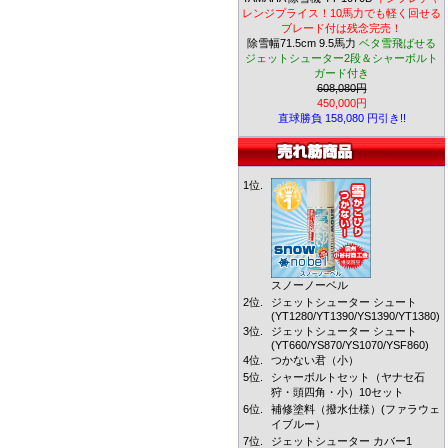
レンジプライス！10馬力でも軽く回せる
ブレード付は残念完売！
除雪幅71.5cm 9.5馬力
ベタ雪飛ばせる
ジェットシューター2段＆シャーボルト
ガード付き
608,080円
450,000円
直球勝負 158,080 円引き!!
1位.
スノーノーベル
2位.
ジェットシューター シュート
(YT1280/YT1390/YS1390/YT1380)
3位.
ジェットシューター シュート
(YT660/YS870/YS1070/YSF860)
4位.
つかない君（小）
5位.
シャーボルトセット（ヤナセ石
狩・頭四角・小）10セット
6位.
補修塗料（撥水仕様）(ファラウェ
イブルー）
7位.
ジェットシューター カバー1