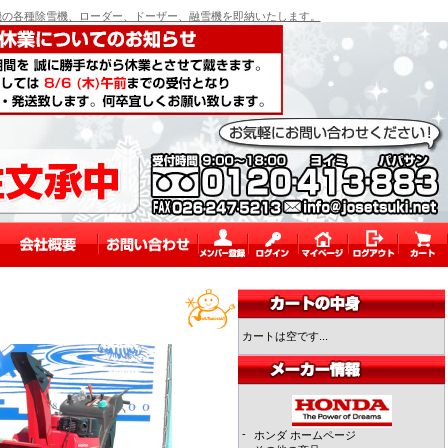
の各種除雪機、ローダー、ドーザー、融雪機を即納いたします。
カートは空です...
-
ホンダ ホームページ