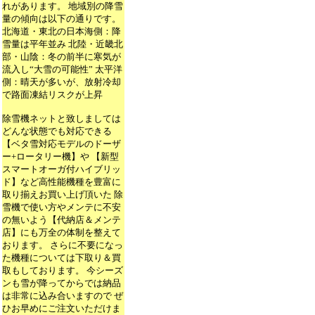
れがあります。 地域別の降雪
量の傾向は以下の通りです。
北海道・東北の日本海側：降
雪量は平年並み 北陸・近畿北
部・山陰：冬の前半に寒気が
流入し“大雪の可能性” 太平洋
側：晴天が多いが、放射冷却
で路面凍結リスクが上昇
除雪機ネットと致しましては
どんな状態でも対応できる
【ベタ雪対応モデルのドーザ
ー+ロータリー機】や 【新型
スマートオーガ付ハイブリッ
ド】など高性能機種を豊富に
取り揃えお買い上げ頂いた 除
雪機で使い方やメンテに不安
の無いよう【代納店＆メンテ
店】にも万全の体制を整えて
おります。 さらに不要になっ
た機種については下取り＆買
取もしております。 今シーズ
ンも雪が降ってからでは納品
は非常に込み合いますので ぜ
ひお早めにご注文いただけま