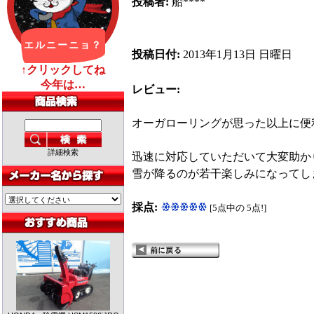
投稿者:
船****
投稿日付:
2013年1月13日 日曜日
レビュー:
オーガローリングが思った以上に便
詳細検索
迅速に対応していただいて大変助か
雪が降るのが若干楽しみになってしま
採点:
[5点中の 5点!]