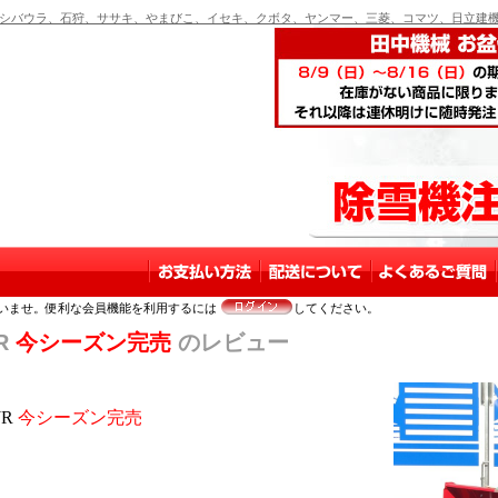
バウラ、石狩、ササキ、やまびこ、イセキ、クボタ、ヤンマー、三菱、コマツ、日立建機
いませ。便利な会員機能を利用するには
してください。
R
今シーズン完売
のレビュー
JR
今シーズン完売