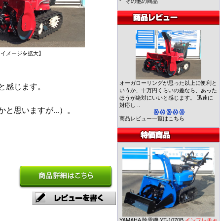
-
その他の商品
【イメージを拡大】
オーガローリングが思った以上に便利と
と感じます。
いうか、十万円くらいの差なら、あった
ほうが絶対にいいと感じます。 迅速に
対応し ..
思いますが...）。
商品レビュー一覧はこちら
YAMAHA 除雪機 YT-1070B
インフレチャ