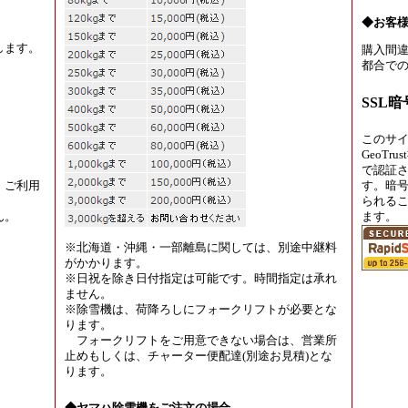
◆お客
します。
購入間違
都合での
SSL
このサ
GeoT
で認証
、ご利用
す。暗
られる
ん。
ます。
※北海道・沖縄・一部離島に関しては、別途中継料
がかかります。
※日祝を除き日付指定は可能です。時間指定は承れ
ません。
※除雪機は、荷降ろしにフォークリフトが必要とな
ります。
フォークリフトをご用意できない場合は、営業所
止めもしくは、チャーター便配達(別途お見積)とな
ります。
◆ヤマハ除雪機をご注文の場合