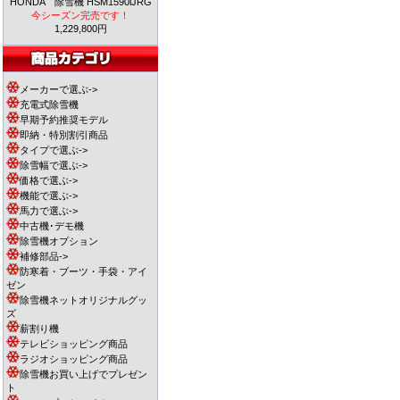
HONDA 除雪機 HSM1590iJRG
今シーズン完売です！
1,229,800円
メーカーで選ぶ->
充電式除雪機
早期予約推奨モデル
即納・特別割引商品
タイプで選ぶ->
除雪幅で選ぶ->
価格で選ぶ->
機能で選ぶ->
馬力で選ぶ->
中古機･デモ機
除雪機オプション
補修部品->
防寒着・ブーツ・手袋・アイ
ゼン
除雪機ネットオリジナルグッ
ズ
薪割り機
テレビショッピング商品
ラジオショッピング商品
除雪機お買い上げでプレゼン
ト