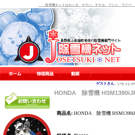
除雪機ネットはホンダ、ヤマハ、ヤナセ、フジイ、ワドー、シ
ゲストさん
、いらっしゃ
HONDA 除雪機 HSM1390iJ
商品名:
HONDA 除雪機 HSM1390i