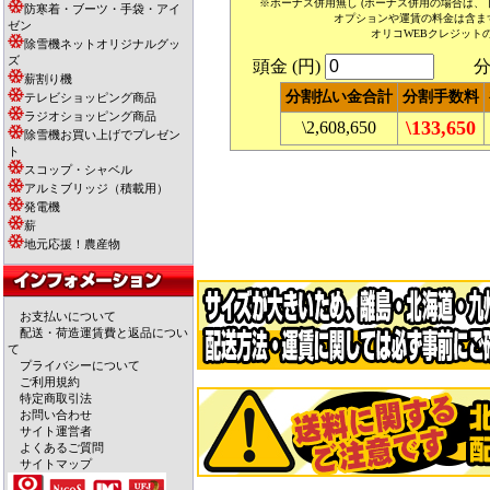
※ボーナス併用無し (ボーナス併用の場合は
防寒着・ブーツ・手袋・アイ
オプションや運賃の料金は含ま
ゼン
オリコWEBクレジット
除雪機ネットオリジナルグッ
ズ
頭金 (円)
分割
薪割り機
分割払い金合計
分割手数料
テレビショッピング商品
ラジオショッピング商品
\133,650
\2,608,650
除雪機お買い上げでプレゼン
ト
スコップ・シャベル
アルミブリッジ（積載用）
発電機
薪
地元応援！農産物
お支払いについて
配送・荷造運賃費と返品につい
て
プライバシーについて
ご利用規約
特定商取引法
お問い合わせ
サイト運営者
よくあるご質問
サイトマップ