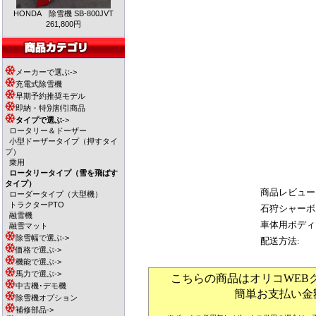
HONDA 除雪機 SB-800JVT
261,800円
メーカーで選ぶ->
充電式除雪機
早期予約推奨モデル
即納・特別割引商品
タイプで選ぶ
->
ロータリー＆ドーザー
小型ドーザータイプ（押すタイ
プ）
乗用
ロータリータイプ（雪を飛ばす
タイプ）
商品レビュー
ローダータイプ（大型機）
トラクターPTO
石狩シャーボ
融雪機
車体用ボディ
融雪マット
除雪幅で選ぶ->
配送方法:
価格で選ぶ->
機能で選ぶ->
馬力で選ぶ->
こちらの商品はオリコWEB
中古機･デモ機
簡単お支払い金
除雪機オプション
補修部品->