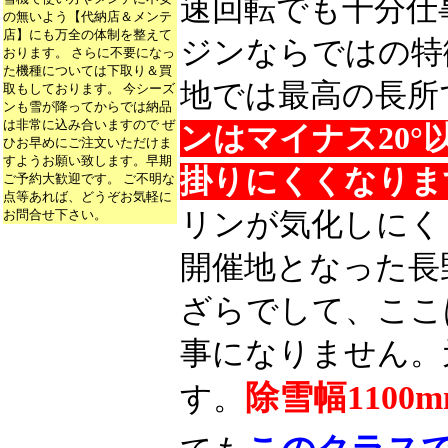
速回転でも十分仕
の無いよう【代納店＆メンテ
店】にも万全の体制を整えて
ジンならではの特
おります。 さらに不要になっ
た機種については下取り＆買
地では最高の長所
取もしております。 今シーズ
ンも雪が降ってからでは納品
は非常に込み合いますので ぜ
ンはマイナス20
ひお早めにご注文いただけま
すようお願い致します。早期
掛りにくくなりま
ご予約大歓迎です。 ご不明な
点等あれば、どうぞお気軽に
お問合せ下さい。
リンが気化しにく
開催地となった長
ざらでして、ここ
事になりません。
除雪幅1100
す。