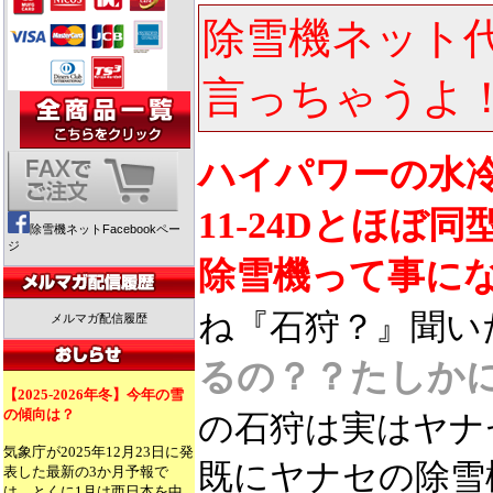
除雪機ネット
言っちゃうよ
ハイパワーの水
11-24Dとほ
除雪機ネットFacebookペー
ジ
除雪機って事に
ね『石狩？』聞い
メルマガ配信履歴
るの？？たしか
【2025-2026年冬】今年の雪
の傾向は？
の石狩は実はヤナ
気象庁が2025年12月23日に発
既にヤナセの除雪
表した最新の3か月予報で
は、とくに1月は西日本を中