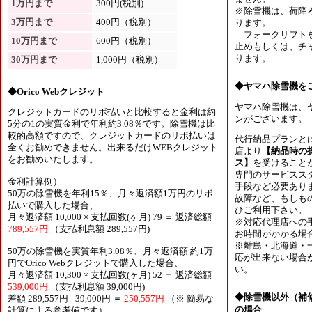
1万円まで
300円(税別)
※除雪機は、荷降
3万円まで
400円（税別）
ります。
フォークリフトを
10万円まで
600円（税別）
止めもしくは、チャ
ります。
30万円まで
1,000円（税別）
◆ヤマハ除雪機を
◆Orico Webクレジット
ヤマハ除雪機は、
クレジットカードのリボ払いと比較すると金利は約
ンがございます。
5分の1の実質金利で年利約3.08％です。除雪機は比
較的高額ですので、クレジットカードのリボ払いは
代行納品プランと
全くお勧めできません。出来るだけWEBクレジット
店より
【納品時の
をお勧めいたします。
ス】
を受けること
専門のサービスス
金利計算例）
手段など必要あり
50万の除雪機を年利15％、月々返済額1万円のリボ
故障など、もしも
払いで購入した場合、
ひご利用下さい。
月々返済額 10,000 × 支払回数(ヶ月) 79 ＝ 返済総額
※対応代理店への
789,557円
（支払利息額 289,557円)
お時間がかかる場
※離島・北海道・
50万の除雪機を実質年利3.08％、月々返済額 約1万
応が出来ない場合
円でOrico Webクレジットで購入した場合、
い。
月々返済額 10,300 × 支払回数(ヶ月) 52 ＝ 返済総額
539,000円
（支払利息額 39,000円)
◆除雪機以外（補
差額 289,557円 - 39,000円 ＝
250,557円
（※ 簡易な
の場合
計算による参考値です）