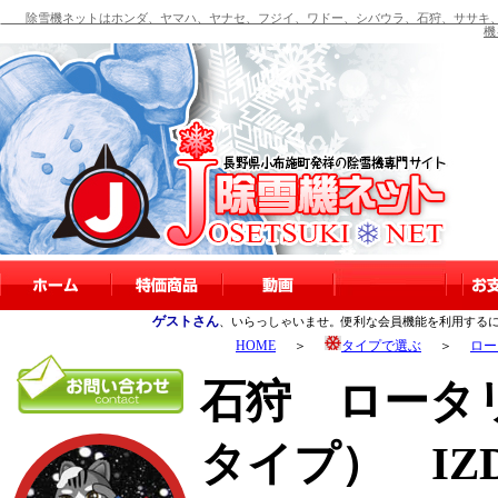
除雪機ネットはホンダ、ヤマハ、ヤナセ、フジイ、ワドー、シバウラ、石狩、ササキ、
機
ゲストさん
、いらっしゃいませ。便利な会員機能を利用する
HOME
＞
タイプで選ぶ
＞
ロー
石狩 ロータ
タイプ） IZD1