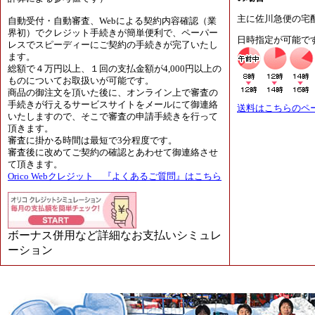
主に佐川急便の宅
自動受付・自動審査、Webによる契約内容確認（業
界初）でクレジット手続きが簡単便利で、ペーパー
日時指定が可能で
レスでスピーディーにご契約の手続きが完了いたし
ます。
総額で４万円以上、１回の支払金額が4,000円以上の
ものについてお取扱いが可能です。
商品の御注文を頂いた後に、オンライン上で審査の
手続きが行えるサービスサイトをメールにて御連絡
送料はこちらのペ
いたしますので、そこで審査の申請手続きを行って
頂きます。
審査に掛かる時間は最短で3分程度です。
審査後に改めてご契約の確認とあわせて御連絡させ
て頂きます。
Orico Webクレジット 『よくあるご質問』はこちら
ボーナス併用など詳細なお支払いシミュレ
ーション