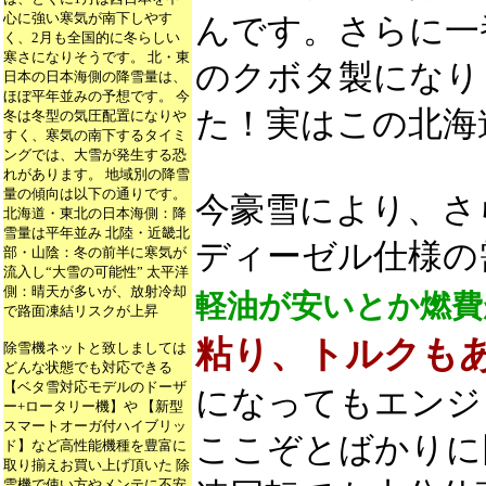
心に強い寒気が南下しやす
んです。さらに一
く、2月も全国的に冬らしい
寒さになりそうです。 北・東
のクボタ製になり
日本の日本海側の降雪量は、
ほぼ平年並みの予想です。 今
た！実はこの北海
冬は冬型の気圧配置になりや
すく、寒気の南下するタイミ
ングでは、大雪が発生する恐
れがあります。 地域別の降雪
量の傾向は以下の通りです。
今豪雪により、さ
北海道・東北の日本海側：降
雪量は平年並み 北陸・近畿北
ディーゼル仕様の
部・山陰：冬の前半に寒気が
流入し“大雪の可能性” 太平洋
側：晴天が多いが、放射冷却
軽油が安いとか燃費
で路面凍結リスクが上昇
粘り、トルクも
除雪機ネットと致しましては
どんな状態でも対応できる
【ベタ雪対応モデルのドーザ
になってもエンジ
ー+ロータリー機】や 【新型
スマートオーガ付ハイブリッ
ここぞとばかりに
ド】など高性能機種を豊富に
取り揃えお買い上げ頂いた 除
雪機で使い方やメンテに不安